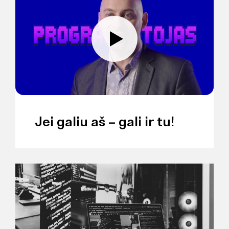
Jei galiu aš – gali ir tu!