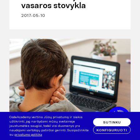
vasaros stovykla
2017-05-10
CodeAcademy vertina Jūsų privatumą ir siekia
užtikrinti, jog naršydami mūsų svetainėje
SUTINKU
jaustumėtės saugiai, todėl visi duomenys yra
KONFIGURUOTI
naudojami vartotojų patirčiai gerinti. Susipažinkite
PROGRAMAVIMAS
su
privatumo politika