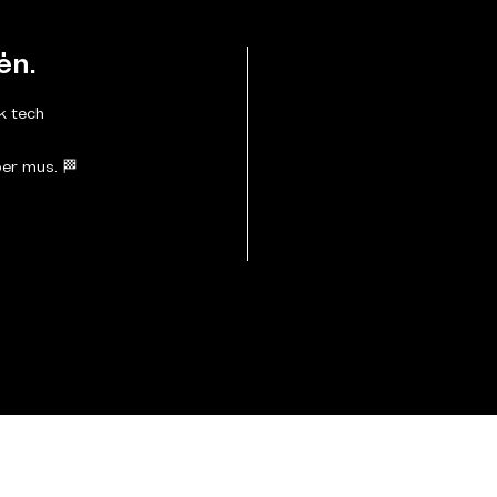
ėn.
nk tech
per mus. 🏁