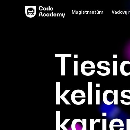
Magistrantūra
Vadovų 
Tiesi
kelia
karje