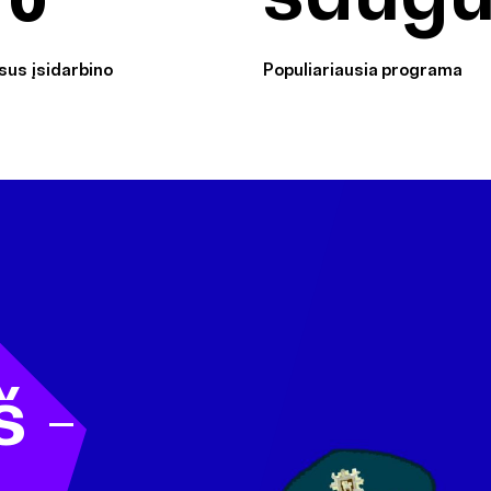
sus įsidarbino
Populiariausia programa
š -