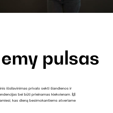
emy pulsas
s išsilavinimas privalo sekti šiandienos ir
endencijas bei būti prieinamas kiekvienam. 🙌
amiesi, kas dieną besimokantiems atveriame