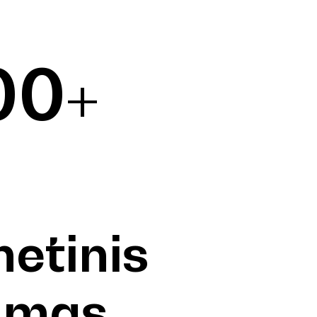
00+
netinis
umas