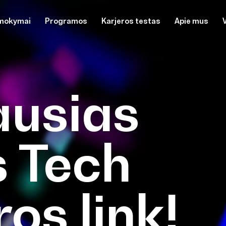
mokymai
Programos
Karjeros testas
Apie mus
ausias
s Tech
ros link!