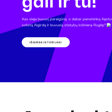
gali ir tu!
Kas sieja buvusį pareigūną
,
o dabar pensininką Kęstut
solistą Algirdą ir buvusią statybų inžinierę Rugilę?
IŠGIRSK ISTORIJAS!