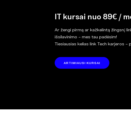
IT kursai nuo 89€ / m
Ar žengi pirmą ar kažkelintą žingsnį li
išsilavinimo – mes tau padėsim!
Tiesiausias kelias link Tech karjeros – 
ARTIMIAUSI KURSAI