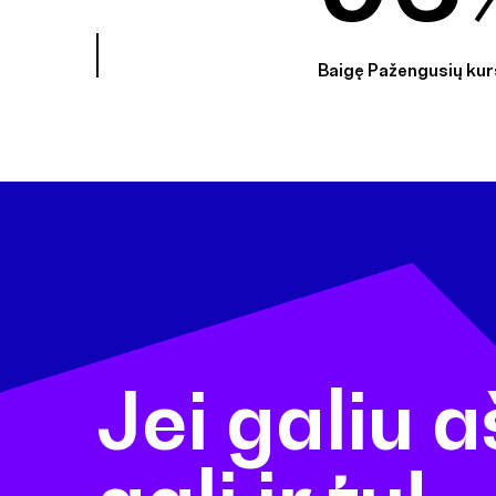
Baigę Pažengusių kur
Jei galiu a