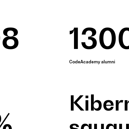
98
130
CodeAcademy alumni
Kiber
%
saug