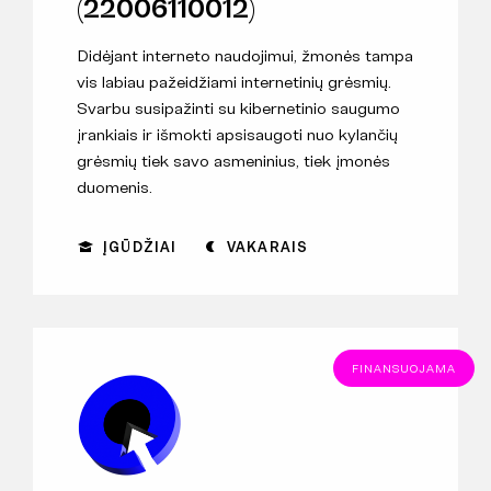
(22006110012)
Didėjant interneto naudojimui, žmonės tampa
vis labiau pažeidžiami internetinių grėsmių.
Svarbu susipažinti su kibernetinio saugumo
įrankiais ir išmokti apsisaugoti nuo kylančių
grėsmių tiek savo asmeninius, tiek įmonės
duomenis.
ĮGŪDŽIAI
VAKARAIS
FINANSUOJAMA