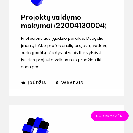
Projektų valdymo
mokymai (22004130004)
Profesionalaus įgūdžio poreikis: Daugelis
įmonių ieško profesionalių projektų vadovų,
kurie gebėtų efektyviai valdyti ir vykdyti
įvairias projekto veiklas nuo pradžios iki
pabaigos.
ĮGŪDŽIAI
VAKARAIS
NUO 89 €/MĖN.