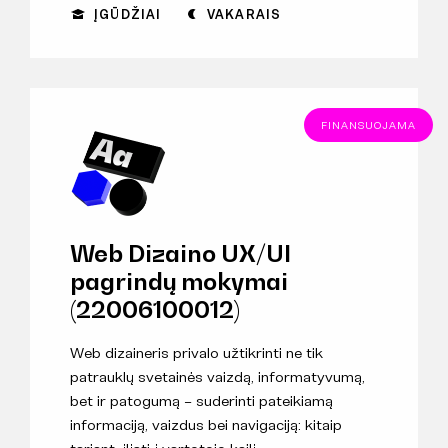
ĮGŪDŽIAI
VAKARAIS
FINANSUOJAMA
Web Dizaino UX/UI
pagrindų mokymai
(22006100012)
Web dizaineris privalo užtikrinti ne tik
patrauklų svetainės vaizdą, informatyvumą,
bet ir patogumą – suderinti pateikiamą
informaciją, vaizdus bei navigaciją: kitaip