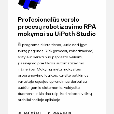
Profesionalūs verslo
procesų robotizavimo RPA
mokymai su UiPath Studio
Ši programa skirta tiems, kurie nori įgyti
tvirtą pagrindą RPA (procesų robotizavimo)
srityje ir pereiti nuo paprasto veiksmų
įrašinėjimo prie tikros automatizavimo
inžinerijos. Mokymų metu mokysitės
programavimo logikos, kursite patikimus
vartotojo sąsajos sprendimus darbui su
sudėtingomis sistemomis, valdysite
duomenis ir klaidas taip, kad robotai veiktų
stabiliai realioje aplinkoje.
ĮGŪDŽIAI
VAKARAIS