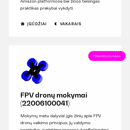
Amazon platformose bei žinos teisingas
praktikas prekybai vykdyti.
ĮGŪDŽIAI
VAKARAIS
FINANSUOJAMA
FPV dronų mokymai
(22006100041)
Mokymų metu dalyviai įgis žinių apie FPV
dronų veikimo principus, jų valdymo
pagrindus, surinkimo procesą, konfigūravimą.