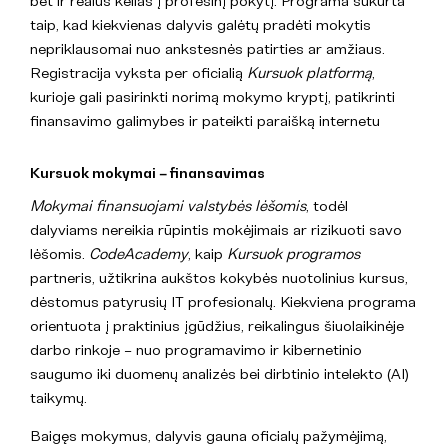
bet ir realus kelias į profesinį pokytį. Programa sukurta
taip, kad kiekvienas dalyvis galėtų pradėti mokytis
nepriklausomai nuo ankstesnės patirties ar amžiaus.
Registracija vyksta per oficialią
Kursuok platformą
,
kurioje gali pasirinkti norimą mokymo kryptį, patikrinti
finansavimo galimybes ir pateikti paraišką internetu
Kursuok mokymai – finansavimas
Mokymai finansuojami valstybės lėšomis
, todėl
dalyviams nereikia rūpintis mokėjimais ar rizikuoti savo
lėšomis.
CodeAcademy
, kaip
Kursuok programos
partneris, užtikrina aukštos kokybės nuotolinius kursus,
dėstomus patyrusių IT profesionalų. Kiekviena programa
orientuota į praktinius įgūdžius, reikalingus šiuolaikinėje
darbo rinkoje – nuo programavimo ir kibernetinio
saugumo iki duomenų analizės bei dirbtinio intelekto (AI)
taikymų.
Baigęs mokymus, dalyvis gauna oficialų pažymėjimą,