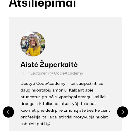
Atsiliepimai
Aistė Župerkaitė
PHP Lecturer @ CodeAcademy
Dėstyti CodeAcademy – tai susipažinti su
daug nuostabių žmonių. Kalbant apie
studentus grupėje, ypatingai smagu, kai lieki
draugais ir toliau palaikai ryšį. Taip pat
kuomet prisidedi prie žmonių ateities keičiant
profesinją, tai labai stipriai motyvuoja nuolat
tobulėti patį 🙂