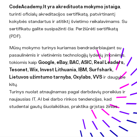
CodeAcademy.lt yra akredituota mokymo įstaiga
,
turinti oficialų akreditacijos sertifikatą, patvirtinantį
kokybės standartus ir atitiktį švietimo reikalavimams. Su
sertifikatu galite susipažinti čia:
Peržiūrėti sertifikatą
(PDF)
.
Mūsų mokymo turinys kuriamas bendradarbiaujant su
pasaulinėmis ir vietinėmis technologijų lyderių įmonėmis,
tokiomis kaip
Google, eBay, BAC, ASIC, Real Leaders,
Tesonet, Wix, Invest Lithuania, IBM, Surfshark,
Lietuvos užimtumo tarnyba, Oxylabs, VVS
ir daugybe
kitų.
Turinys nuolat atnaujinamas pagal darbdavių poreikius ir
naujausias IT, AI bei darbo rinkos tendencijas, kad
studentai gautų šiuolaikiškas, praktika grįstas žinias