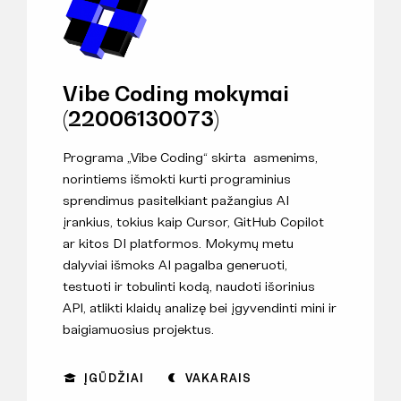
Vibe Coding mokymai
(22006130073)
Programa „Vibe Coding“ skirta asmenims,
norintiems išmokti kurti programinius
sprendimus pasitelkiant pažangius AI
įrankius, tokius kaip Cursor, GitHub Copilot
ar kitos DI platformos. Mokymų metu
dalyviai išmoks AI pagalba generuoti,
testuoti ir tobulinti kodą, naudoti išorinius
API, atlikti klaidų analizę bei įgyvendinti mini ir
baigiamuosius projektus.
ĮGŪDŽIAI
VAKARAIS