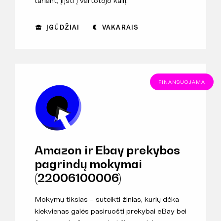
tariant, įlįsti į vartotojo kailį.
ĮGŪDŽIAI
VAKARAIS
FINANSUOJAMA
Amazon ir Ebay prekybos
pagrindų mokymai
(22006100006)
Mokymų tikslas – suteikti žinias, kurių dėka
kiekvienas galės pasiruošti prekybai eBay bei