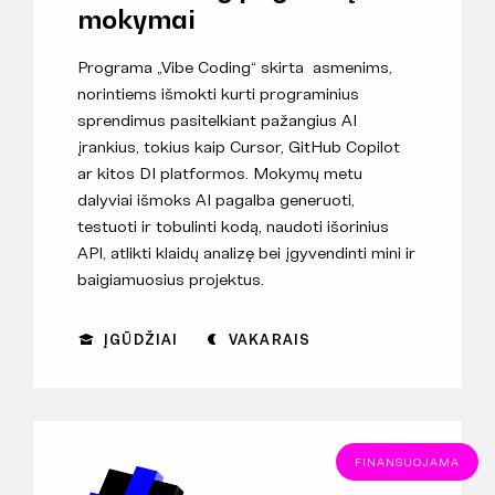
mokymai
Programa „Vibe Coding“ skirta asmenims,
norintiems išmokti kurti programinius
sprendimus pasitelkiant pažangius AI
įrankius, tokius kaip Cursor, GitHub Copilot
ar kitos DI platformos. Mokymų metu
dalyviai išmoks AI pagalba generuoti,
testuoti ir tobulinti kodą, naudoti išorinius
API, atlikti klaidų analizę bei įgyvendinti mini ir
baigiamuosius projektus.
ĮGŪDŽIAI
VAKARAIS
FINANSUOJAMA