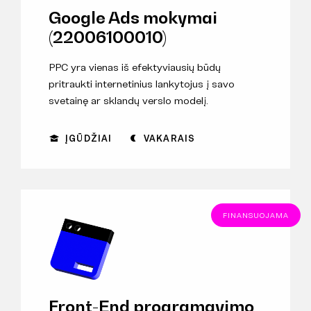
Google Ads mokymai
(22006100010)
PPC yra vienas iš efektyviausių būdų
pritraukti internetinius lankytojus į savo
svetainę ar sklandų verslo modelį.
ĮGŪDŽIAI
VAKARAIS
FINANSUOJAMA
Front-End programavimo