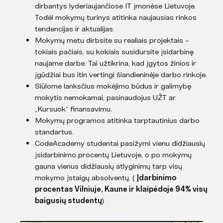
dirbantys lyderiaujančiose IT įmonėse Lietuvoje.
Todėl mokymų turinys atitinka naujausias rinkos
tendencijas ir aktualijas.
Mokymų metu dirbsite su realiais projektais –
tokiais pačiais, su kokiais susidursite įsidarbinę
naujame darbe. Tai užtikrina, kad įgytos žinios ir
įgūdžiai bus itin vertingi šiandieninėje darbo rinkoje.
Siūlome lanksčius mokėjimo būdus ir galimybę
mokytis nemokamai, pasinaudojus UŽT ar
„Kursuok“ finansavimu.
Mokymų programos atitinka tarptautinius darbo
standartus.
CodeAcademy studentai pasižymi vienu didžiausių
įsidarbinimo procentų Lietuvoje, o po mokymų
gauna vienus didžiausių atlyginimų tarp visų
mokymo įstaigų absolventų. (
Įdarbinimo
procentas Vilniuje, Kaune ir klaipėdoje 94% visų
baigusių studentų
)