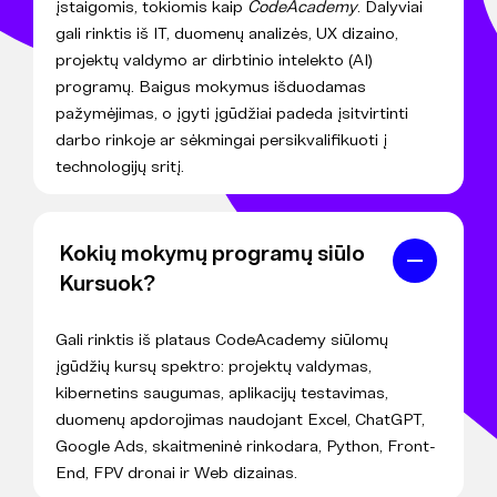
įstaigomis, tokiomis kaip
CodeAcademy
. Dalyviai
gali rinktis iš IT, duomenų analizės, UX dizaino,
projektų valdymo ar dirbtinio intelekto (AI)
programų. Baigus mokymus išduodamas
pažymėjimas, o įgyti įgūdžiai padeda įsitvirtinti
darbo rinkoje ar sėkmingai persikvalifikuoti į
technologijų sritį.
Kokių mokymų programų siūlo
Kursuok?
Gali rinktis iš plataus CodeAcademy siūlomų
įgūdžių kursų spektro: projektų valdymas,
kibernetins saugumas, aplikacijų testavimas,
duomenų apdorojimas naudojant Excel, ChatGPT,
Google Ads, skaitmeninė rinkodara, Python, Front-
End, FPV dronai ir Web dizainas.