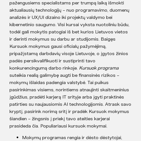
pažengusiems specialistams per trumpą laiką išmokti
aktualiausių technologijų – nuo programavimo, duomenų
analizės ir UX/UI dizaino iki projektų valdymo bei
kibernetinio saugumo. Visi kursai vyksta nuotoliniu būdu,
todėl gali mokytis patogiai iš bet kurios Lietuvos vietos
ir derinti mokymus su darbu ar studijomis. Baigęs
Kursuok mokymus gausi oficialų pažymėjimą,
pripažįstamą darbdavių visoje Lietuvoje, o įgytos žinios
padės persikvalifikuoti ir sustiprinti tavo
konkurencingumą darbo rinkoje.
Kursuok programa
suteikia realią galimybę augti be finansinės rizikos –
mokymų išlaidas padengia valstybė. Tai puikus
pasirinkimas visiems, norintiems atnaujinti skaitmeninius
įgūdžius, pradėti karjerą IT srityje arba įgyti praktinės
patirties su naujausiomis AI technologijomis. Atrask savo
kryptį, pasirink norimą sritį ir pradėk Kursuok mokymus
šiandien – žingsnis į priekį tavo ateities karjerai
prasideda čia. Populiariausi kursuok mokymai.
Mokymų programas rengia ir dėsto dėstytojai,