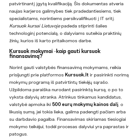
patvirtinantį įgytą kvalifikaciją. Šis dokumentas atveria
naujas karjeros galimybes tiek pradedantiesiems, tiek
specialistams, norintiems persikvalifikuoti į IT sritį.
Kursuok kursai Lietuvoje
padeda stiprinti šalies
technologinį potencialą, o dalyviams suteikia praktinių
žinių, kurios iš karto pritaikomos darbe.
Kursuok mokymai -kaip gauti kursuok
finansavimą?
Norint gauti valstybės finansavimą mokymams, reikia
prisijungti prie platformos
Kursuok.lt
ir pasirinkti norimą
mokymų programą iš patvirtintų tiekėjų sąrašo.
Užpildoma paraiška nurodant pasirinktą kursą, o po to
vyksta dalyvių atranka. Atrinkus tinkamus kandidatus,
valstybė apmoka iki
500 eurų mokymų kainos dalį
, o
likusią sumą, jei tokia lieka, galima padengti pačiam arba
su darbdavio pagalba. Finansavimas skiriamas tiesiogiai
mokymo teikėjui, todėl procesas dalyviui yra paprastas ir
patogus.