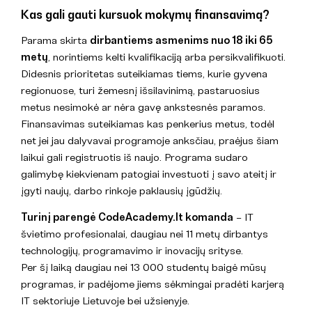
Kas gali gauti kursuok mokymų finansavimą?
Parama skirta
dirbantiems asmenims nuo 18 iki 65
metų
, norintiems kelti kvalifikaciją arba persikvalifikuoti.
Didesnis prioritetas suteikiamas tiems, kurie gyvena
regionuose, turi žemesnį išsilavinimą, pastaruosius
metus nesimokė ar nėra gavę ankstesnės paramos.
Finansavimas suteikiamas kas penkerius metus, todėl
net jei jau dalyvavai programoje anksčiau, praėjus šiam
laikui gali registruotis iš naujo. Programa sudaro
galimybę kiekvienam patogiai investuoti į savo ateitį ir
įgyti naujų, darbo rinkoje paklausių įgūdžių.
Turinį parengė CodeAcademy.lt komanda
– IT
švietimo profesionalai, daugiau nei 11 metų dirbantys
technologijų, programavimo ir inovacijų srityse.
Per šį laiką daugiau nei 13 000 studentų baigė mūsų
programas, ir padėjome jiems sėkmingai pradėti karjerą
IT sektoriuje Lietuvoje bei užsienyje.