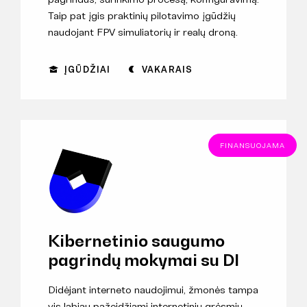
Taip pat įgis praktinių pilotavimo įgūdžių
naudojant FPV simuliatorių ir realų droną.
ĮGŪDŽIAI
VAKARAIS
FINANSUOJAMA
Kibernetinio saugumo
pagrindų mokymai su DI
Didėjant interneto naudojimui, žmonės tampa
vis labiau pažeidžiami internetinių grėsmių.