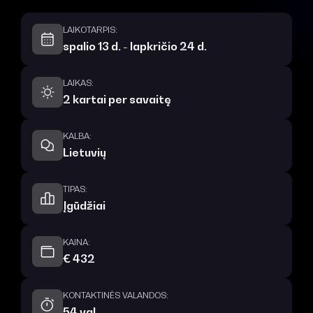
LAIKOTARPIS:
spalio 13 d. - lapkričio 24 d.
LAIKAS:
2 kartai per savaitę
KALBA:
Lietuvių
TIPAS:
Įgūdžiai
KAINA:
€ 432
KONTAKTINĖS VALANDOS:
54 val.