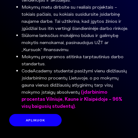
Mokymų metu dirbsite su realiais projektais –
tokiais pačiais, su kokiais susidursite įsidarbinę
naujame darbe. Tai užtikrina, kad įgytos žinios ir
įgūdžiai bus itin vertingi šiandieninėje darbo rinkoje.
Siūlome lanksčius mokėjimo būdus ir galimybę
mokytis nemokamai, pasinaudojus UŽT ar
„Kursuok“ finansavimu.
Mokymų programos atitinka tarptautinius darbo
standartus.
CodeAcademy studentai pasižymi vienu didžiausių
įsidarbinimo procentų Lietuvoje, o po mokymų
gauna vienus didžiausių atlyginimų tarp visų
mokymo įstaigų absolventų
(įdarbinimo
procentas Vilniuje, Kaune ir Klaipėdoje – 96%
visų baigusių studentų).
APLIKUOK