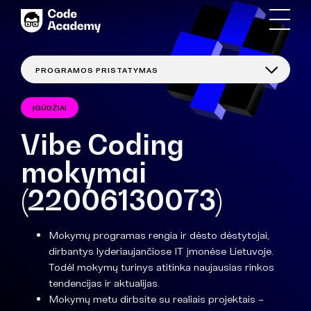
ĮGŪDŽIAI
Vibe Coding
mokymai
(22006130073)
Mokymų programas rengia ir dėsto dėstytojai,
dirbantys lyderiaujančiose IT įmonėse Lietuvoje.
Todėl mokymų turinys atitinka naujausias rinkos
tendencijas ir aktualijas.
Mokymų metu dirbsite su realiais projektais –