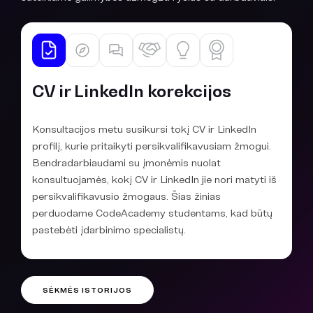
CV ir LinkedIn korekcijos
Konsultacijos metu susikursi tokį CV ir LinkedIn
profilį, kurie pritaikyti persikvalifikavusiam žmogui.
Bendradarbiaudami su įmonėmis nuolat
konsultuojamės, kokį CV ir LinkedIn jie nori matyti iš
persikvalifikavusio žmogaus. Šias žinias
perduodame CodeAcademy studentams, kad būtų
pastebėti įdarbinimo specialistų.
SĖKMĖS ISTORIJOS