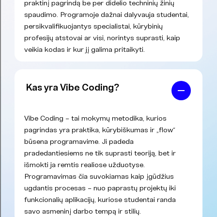
praktinį pagrindą be per didelio techninių žinių
spaudimo. Programoje dažnai dalyvauja studentai,
persikvalifikuojantys specialistai, kūrybinių
profesijų atstovai ar visi, norintys suprasti, kaip
veikia kodas ir kur jį galima pritaikyti.
Kas yra Vibe Coding?
Vibe Coding – tai mokymų metodika, kurios
pagrindas yra praktika, kūrybiškumas ir „flow“
būsena programavime. Ji padeda
pradedantiesiems ne tik suprasti teoriją, bet ir
išmokti ja remtis realiose užduotyse.
Programavimas čia suvokiamas kaip įgūdžius
ugdantis procesas – nuo paprastų projektų iki
funkcionalių aplikacijų, kuriose studentai randa
savo asmeninį darbo tempą ir stilių.