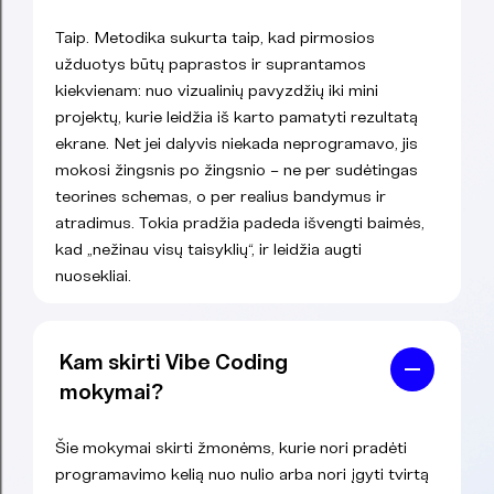
Taip. Metodika sukurta taip, kad pirmosios
užduotys būtų paprastos ir suprantamos
kiekvienam: nuo vizualinių pavyzdžių iki mini
projektų, kurie leidžia iš karto pamatyti rezultatą
ekrane. Net jei dalyvis niekada neprogramavo, jis
mokosi žingsnis po žingsnio – ne per sudėtingas
teorines schemas, o per realius bandymus ir
atradimus. Tokia pradžia padeda išvengti baimės,
kad „nežinau visų taisyklių“, ir leidžia augti
nuosekliai.
Kam skirti Vibe Coding
mokymai?
Šie mokymai skirti žmonėms, kurie nori pradėti
programavimo kelią nuo nulio arba nori įgyti tvirtą