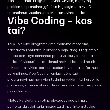
įrankio kūrimo. Programa lavina kūrybinį mąstymą,
problemų sprendimo įgūdžius ir gebėjimą taikyti DI
sprendimus kasdieniame programavimo darbe.
Vibe Coding
– kas
tai?
Tai šiuolaikinė programavimo mokymo metodika,
orientuota į patirties ir proceso pajautimą. Programoje
didelis dėmesys skiriamas praktikai, kūrybiškumui ir
darbo „iš vidaus“, kai studentai mokosi koduoti ne tik
sekdami taisykles, bet suprasdami, kaip logika formuoja
sprendimus. Vibe Coding remiasi idėja, kad
programavimas nėra vien techninė veikla – tai kūrybinis
procesas, kuriame atsiranda asmeninis ritmas, tempas ir
pasirinkimai.
Metodika skatina dirbti projektuose nuo pirmųjų
pamokų: dalyviai kuria mažus žaidimus, interaktyvias