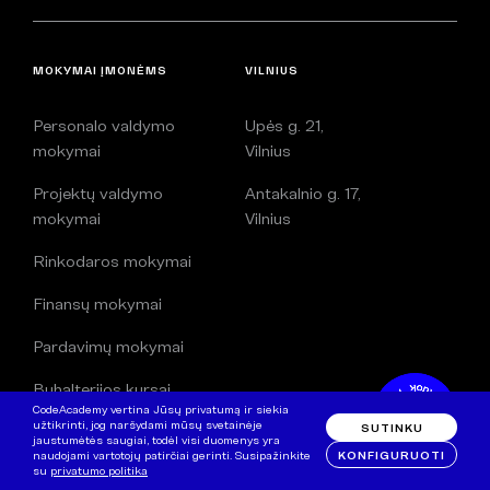
MOKYMAI ĮMONĖMS
VILNIUS
Personalo valdymo
Upės g. 21,
mokymai
Vilnius
Projektų valdymo
Antakalnio g. 17,
mokymai
Vilnius
Rinkodaros mokymai
Finansų mokymai
Pardavimų mokymai
Buhalterijos kursai
CodeAcademy vertina Jūsų privatumą ir siekia
užtikrinti, jog naršydami mūsų svetainėje
SUTINKU
Marketingo specialistų
jaustumėtės saugiai, todėl visi duomenys yra
mokymai
KONFIGURUOTI
naudojami vartotojų patirčiai gerinti. Susipažinkite
su
privatumo politika