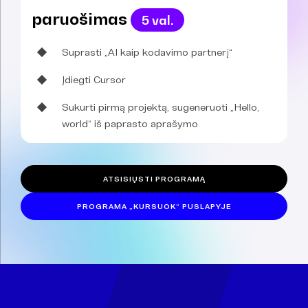
paruošimas
5 val.
Suprasti „AI kaip kodavimo partnerį“
Įdiegti Cursor
Sukurti pirmą projektą, sugeneruoti „Hello,
world“ iš paprasto aprašymo
ATSISIŲSTI PROGRAMĄ
PROGRAMA „KURSUOK“ PUSLAPYJE