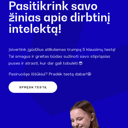
Pasitikrink savo
žinias apie dirbtinį
intelektą!
Įsivertink įgūdžius atlikdamas trumpą 5 klausimų testą!
Tai smagus ir greitas būdas sužinoti savo stipriąsias
puses ir atrasti, kur dar gali tobulėti.😎
Pasiruošęs iššūkiui? Pradėk testą dabar!🤩
SPRĘSK TESTĄ