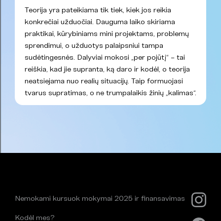
Teorija yra pateikiama tik tiek, kiek jos reikia
konkrečiai užduočiai. Dauguma laiko skiriama
praktikai, kūrybiniams mini projektams, problemų
sprendimui, o užduotys palaipsniui tampa
sudėtingesnės. Dalyviai mokosi „per pojūtį“ – tai
reiškia, kad jie supranta, ką daro ir kodėl, o teorija
neatsiejama nuo realių situacijų. Taip formuojasi
tvarus supratimas, o ne trumpalaikis žinių „kalimas“.
Nemokami kursuok mokymai 2025 ir finansavimas
Kodėl mes?