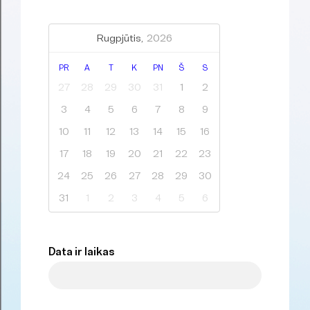
Rugpjūtis,
2026
PR
A
T
K
PN
Š
S
27
28
29
30
31
1
2
3
4
5
6
7
8
9
10
11
12
13
14
15
16
17
18
19
20
21
22
23
24
25
26
27
28
29
30
31
1
2
3
4
5
6
Data ir laikas