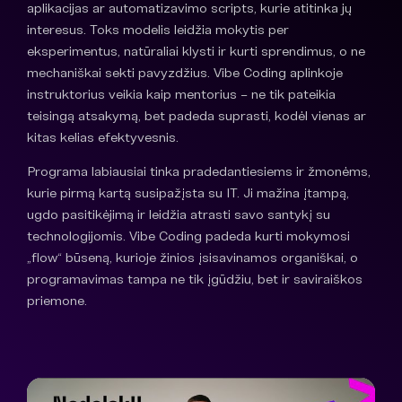
aplikacijas ar automatizavimo scripts, kurie atitinka jų
interesus. Toks modelis leidžia mokytis per
eksperimentus, natūraliai klysti ir kurti sprendimus, o ne
mechaniškai sekti pavyzdžius. Vibe Coding aplinkoje
instruktorius veikia kaip mentorius – ne tik pateikia
teisingą atsakymą, bet padeda suprasti, kodėl vienas ar
kitas kelias efektyvesnis.
Programa labiausiai tinka pradedantiesiems ir žmonėms,
kurie pirmą kartą susipažįsta su IT. Ji mažina įtampą,
ugdo pasitikėjimą ir leidžia atrasti savo santykį su
technologijomis. Vibe Coding padeda kurti mokymosi
„flow“ būseną, kurioje žinios įsisavinamos organiškai, o
programavimas tampa ne tik įgūdžiu, bet ir saviraiškos
priemone.