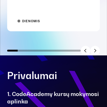
DIENOMIS
Privalumai
1. CodeAcademy kursų mokymosi
aplinka