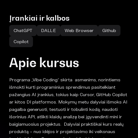
Įrankiai ir kalbos
ChatGPT
DALL·E
Web Browser
Github
Copilot
Apie kursus
Programa „Vibe Coding“ skirta asmenims, norintiems
išmokti kurti programinius sprendimus pasitelkiant
pažangius AI įrankius, tokius kaip Cursor, GitHub Copilot
ar kitos DI platformos. Mokymų metu dalyviai išmoks AI
pagalba generuoti, testuoti ir tobulinti kodą, naudoti
išorinius API, atlikti klaidų analizę bei įgyvendinti mini ir
baigiamuosius projektus. Dalyviai praktiškai kurs realų
produktą – nuo idėjos ir projektavimo iki veiksnaus