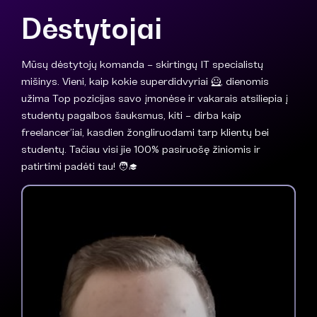
Dėstytojai
Mūsų dėstytojų komanda – skirtingų IT specialistų
mišinys. Vieni, kaip kokie superdidvyriai 🦸, dienomis
užima Top pozicijas savo įmonėse ir vakarais atsiliepia į
studentų pagalbos šauksmus, kiti – dirba kaip
freelancer’iai, kasdien žongliruodami tarp klientų bei
studentų. Tačiau visi jie 100% pasiruošę žiniomis ir
patirtimi padėti tau! 🧑‍🎓