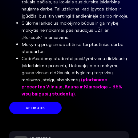
tokiais pačiais, su kokiais susidursite įsidarbinę
naujame darbe. Tai užtikrina, kad įgytos žinios ir
įgūdžiai bus itin vertingi šiandieninėje darbo rinkoje.
Siūlome lanksčius mokėjimo būdus ir galimybę
mokytis nemokamai, pasinaudojus UŽT ar
„Kursuok“ finansavimu.
Mokymų programos atitinka tarptautinius darbo
standartus.
CodeAcademy studentai pasižymi vienu didžiausių
įsidarbinimo procentų Lietuvoje, o po mokymų
gauna vienus didžiausių atlyginimų tarp visų
mokymo įstaigų absolventų
(įdarbinimo
procentas Vilniuje, Kaune ir Klaipėdoje – 96%
visų baigusių studentų).
APLIKUOK