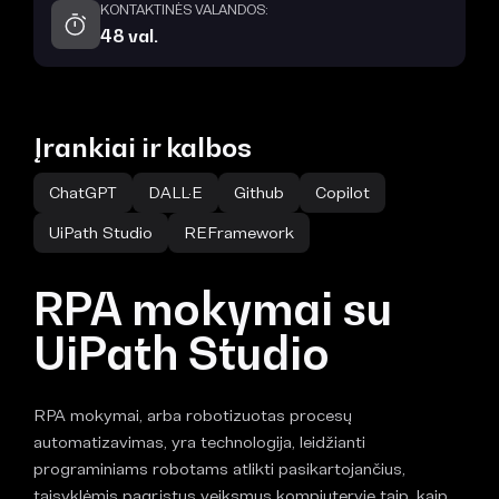
KONTAKTINĖS VALANDOS:
48 val.
Įrankiai ir kalbos
ChatGPT
DALL·E
Github
Copilot
UiPath Studio
REFramework
RPA mokymai su
UiPath Studio
RPA mokymai, arba robotizuotas procesų
automatizavimas, yra technologija, leidžianti
programiniams robotams atlikti pasikartojančius,
taisyklėmis pagrįstus veiksmus kompiuteryje taip, kaip