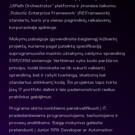
„UiPath Orchestrator“ platforma ir įmonėse taikomu
„Robotic Enterprise Framework“ (REFramework)
standartu, kuris yra vienas pagrindinių reikalavimų
korporacinėje aplinkoje.
Mokymų pabaigoje įgyvendinsite baigiamąjį inžinerinį
projektą, kuriame pagal pateiktą specifikaciją
suprogramuosite masinio užsakymų valdymo sprendimą
ERP/CRM sistemoje. Vertinimas vyks kodo peržiūros
principu, todėl išmoksite ne tik sukurti veikiantį
sprendimą, bet ir rašyti tvarkingą, skaitomą bei
standartus atitinkantį kodą. Šis projektas taps tvirta
jūsų IT portfolio dalimi ir leis pademonstruoti realius
praktinius gebėjimus.
Programa skirta norintiems persikvalifikuoti į IT,
pradedantiesiems programuotojams, testuotojams ir
procesų analitikams. Baigę mokymus galėsite
pretenduoti į Junior RPA Developer ar Automation