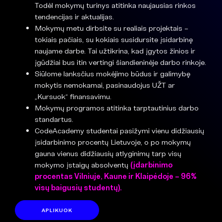
Todėl mokymų turinys atitinka naujausias rinkos
tendencijas ir aktualijas.
Mokymų metu dirbsite su realiais projektais –
tokiais pačiais, su kokiais susidursite įsidarbinę
naujame darbe. Tai užtikrina, kad įgytos žinios ir
įgūdžiai bus itin vertingi šiandieninėje darbo rinkoje.
Siūlome lanksčius mokėjimo būdus ir galimybę
mokytis nemokamai, pasinaudojus UŽT ar
„Kursuok“ finansavimu.
Mokymų programos atitinka tarptautinius darbo
standartus.
CodeAcademy studentai pasižymi vienu didžiausių
įsidarbinimo procentų Lietuvoje, o po mokymų
gauna vienus didžiausių atlyginimų tarp visų
mokymo įstaigų absolventų
(įdarbinimo
procentas Vilniuje, Kaune ir Klaipėdoje – 96%
visų baigusių studentų).
APLIKUOK