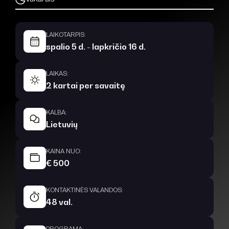
LAIKOTARPIS:
spalio 5 d. - lapkričio 16 d.
LAIKAS:
2 kartai per savaitę
KALBA:
Lietuvių
KAINA NUO:
€ 500
KONTAKTINĖS VALANDOS:
48 val.
PROGRAMA: