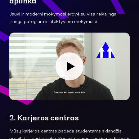
aplinka
Jauki ir moderni mokymosi erdvė su visa reikalinga
įranga patogiam ir efektyviam mokymuisi.
2. Karjeros centras
Mūsų karjeros centras padeda studentams sklandžiai
pereiti į IT darbo rinką. Konsultuojame, ruošiame darbui ir