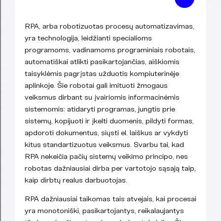
RPA, arba robotizuotas procesų automatizavimas,
yra technologija, leidžianti specialioms
programoms, vadinamoms programiniais robotais,
automatiškai atlikti pasikartojančias, aiškiomis
taisyklėmis pagrįstas užduotis kompiuterinėje
aplinkoje. Šie robotai gali imituoti žmogaus
veiksmus dirbant su įvairiomis informacinėmis
sistemomis: atidaryti programas, jungtis prie
sistemų, kopijuoti ir įkelti duomenis, pildyti formas,
apdoroti dokumentus, siųsti el. laiškus ar vykdyti
kitus standartizuotus veiksmus. Svarbu tai, kad
RPA nekeičia pačių sistemų veikimo principo, nes
robotas dažniausiai dirba per vartotojo sąsają taip,
kaip dirbtų realus darbuotojas.
RPA dažniausiai taikomas tais atvejais, kai procesai
yra monotoniški, pasikartojantys, reikalaujantys