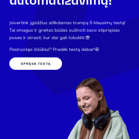
Įsivertink įgūdžius atlikdamas trumpą 5 klausimų testą!
Tai smagus ir greitas būdas sužinoti savo stipriąsias
puses ir atrasti, kur dar gali tobulėti.😎
Pasiruošęs iššūkiui? Pradėk testą dabar!🤩
SPRĘSK TESTĄ