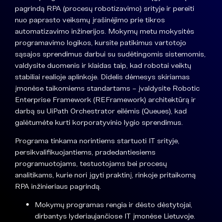
pagrindą RPA (procesų robotizavimo) srityje ir pereiti
nuo paprasto veiksmų įrašinėjimo prie tikros
automatizavimo inžinerijos. Mokymų metu mokysitės
programavimo logikos, kursite patikimus vartotojo
sąsajos sprendimus darbui su sudėtingomis sistemomis,
valdysite duomenis ir klaidas taip, kad robotai veiktų
stabiliai realioje aplinkoje. Didelis dėmesys skiriamas
įmonėse taikomiems standartams – įvaldysite Robotic
Enterprise Framework (REFramework) architektūrą ir
darbą su UiPath Orchestrator eilėmis (Queues), kad
galėtumėte kurti korporatyvinio lygio sprendimus.
Programa tinkama norintiems startuoti IT srityje,
persikvalifikuojantiems, pradedantiesiems
programuotojams, testuotojams bei procesų
analitikams, kurie nori įgyti praktinį, rinkoje pritaikomą
RPA inžinieriaus pagrindą.
Mokymų programas rengia ir dėsto dėstytojai,
dirbantys lyderiaujančiose IT įmonėse Lietuvoje.