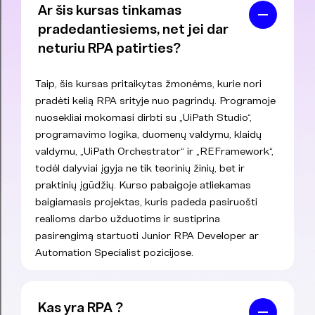
Ar šis kursas tinkamas
pradedantiesiems, net jei dar
neturiu RPA patirties?
Taip, šis kursas pritaikytas žmonėms, kurie nori
pradėti kelią RPA srityje nuo pagrindų. Programoje
nuosekliai mokomasi dirbti su „UiPath Studio“,
programavimo logika, duomenų valdymu, klaidų
valdymu, „UiPath Orchestrator“ ir „REFramework“,
todėl dalyviai įgyja ne tik teorinių žinių, bet ir
praktinių įgūdžių. Kurso pabaigoje atliekamas
baigiamasis projektas, kuris padeda pasiruošti
realioms darbo užduotims ir sustiprina
pasirengimą startuoti Junior RPA Developer ar
Automation Specialist pozicijose.
Kas yra RPA ?