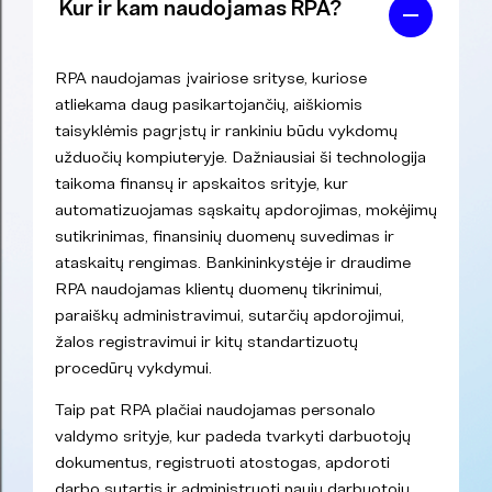
Kur ir kam naudojamas RPA?
RPA naudojamas įvairiose srityse, kuriose
atliekama daug pasikartojančių, aiškiomis
taisyklėmis pagrįstų ir rankiniu būdu vykdomų
užduočių kompiuteryje. Dažniausiai ši technologija
taikoma finansų ir apskaitos srityje, kur
automatizuojamas sąskaitų apdorojimas, mokėjimų
sutikrinimas, finansinių duomenų suvedimas ir
ataskaitų rengimas. Bankininkystėje ir draudime
RPA naudojamas klientų duomenų tikrinimui,
paraiškų administravimui, sutarčių apdorojimui,
žalos registravimui ir kitų standartizuotų
procedūrų vykdymui.
Taip pat RPA plačiai naudojamas personalo
valdymo srityje, kur padeda tvarkyti darbuotojų
dokumentus, registruoti atostogas, apdoroti
darbo sutartis ir administruoti naujų darbuotojų