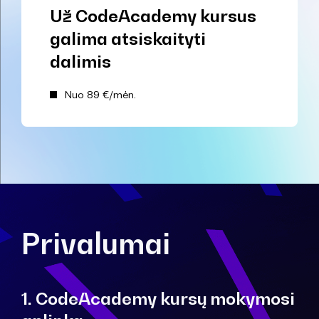
Už CodeAcademy kursus
galima atsiskaityti
dalimis
Nuo 89 €/mėn.
Privalumai
1. CodeAcademy kursų mokymosi