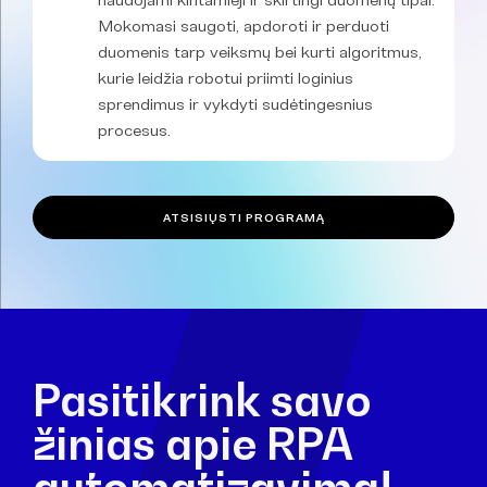
Mokomasi saugoti, apdoroti ir perduoti
duomenis tarp veiksmų bei kurti algoritmus,
kurie leidžia robotui priimti loginius
sprendimus ir vykdyti sudėtingesnius
procesus.
ATSISIŲSTI PROGRAMĄ
Pasitikrink savo
žinias apie RPA
automatizavimą!