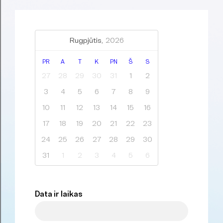
Rugpjūtis,
2026
PR
A
T
K
PN
Š
S
27
28
29
30
31
1
2
3
4
5
6
7
8
9
10
11
12
13
14
15
16
17
18
19
20
21
22
23
24
25
26
27
28
29
30
31
1
2
3
4
5
6
Data ir laikas