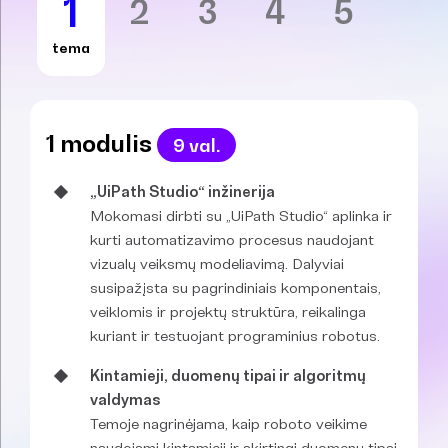
1
2
3
4
5
tema
1 modulis
9 val.
„UiPath Studio“ inžinerija
Mokomasi dirbti su „UiPath Studio“ aplinka ir
kurti automatizavimo procesus naudojant
vizualų veiksmų modeliavimą. Dalyviai
susipažįsta su pagrindiniais komponentais,
veiklomis ir projektų struktūra, reikalinga
kuriant ir testuojant programinius robotus.
Kintamieji, duomenų tipai ir algoritmų
valdymas
Temoje nagrinėjama, kaip roboto veikime
naudojami kintamieji ir skirtingi duomenų tipai.