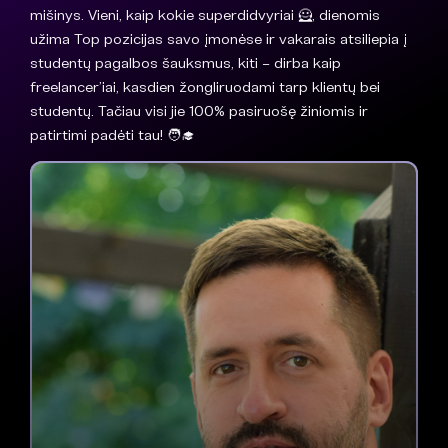
mišinys. Vieni, kaip kokie superdidvyriai 🦸, dienomis
užima Top pozicijas savo įmonėse ir vakarais atsiliepia į
studentų pagalbos šauksmus, kiti – dirba kaip
freelancer’iai, kasdien žongliruodami tarp klientų bei
studentų. Tačiau visi jie 100% pasiruošę žiniomis ir
patirtimi padėti tau! 🧑‍🎓