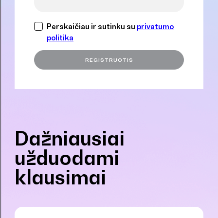
Perskaičiau ir sutinku su
privatumo
politika
Dažniausiai
užduodami
klausimai