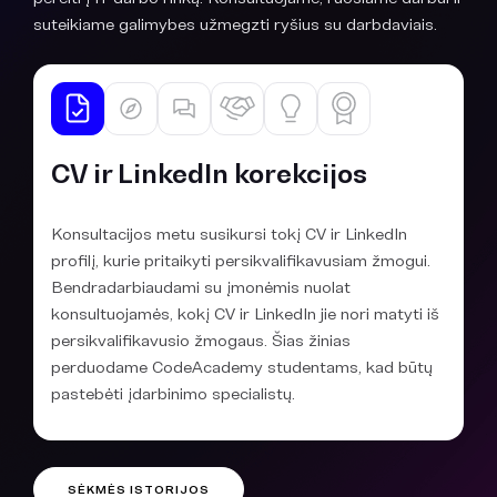
suteikiame galimybes užmegzti ryšius su darbdaviais.
CV ir LinkedIn korekcijos
Konsultacijos metu susikursi tokį CV ir LinkedIn
profilį, kurie pritaikyti persikvalifikavusiam žmogui.
Bendradarbiaudami su įmonėmis nuolat
konsultuojamės, kokį CV ir LinkedIn jie nori matyti iš
persikvalifikavusio žmogaus. Šias žinias
perduodame CodeAcademy studentams, kad būtų
pastebėti įdarbinimo specialistų.
SĖKMĖS ISTORIJOS