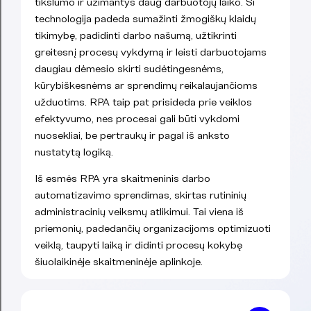
tikslumo ir užimantys daug darbuotojų laiko. Ši
technologija padeda sumažinti žmogiškų klaidų
tikimybę, padidinti darbo našumą, užtikrinti
greitesnį procesų vykdymą ir leisti darbuotojams
daugiau dėmesio skirti sudėtingesnėms,
kūrybiškesnėms ar sprendimų reikalaujančioms
užduotims. RPA taip pat prisideda prie veiklos
efektyvumo, nes procesai gali būti vykdomi
nuosekliai, be pertraukų ir pagal iš anksto
nustatytą logiką.
Iš esmės RPA yra skaitmeninis darbo
automatizavimo sprendimas, skirtas rutininių
administracinių veiksmų atlikimui. Tai viena iš
priemonių, padedančių organizacijoms optimizuoti
veiklą, taupyti laiką ir didinti procesų kokybę
šiuolaikinėje skaitmeninėje aplinkoje.