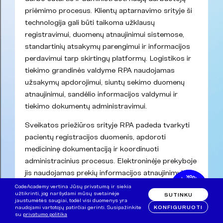
priėmimo procesus. Klientų aptarnavimo srityje ši
technologija gali būti taikoma užklausų
registravimui, duomenų atnaujinimui sistemose,
standartinių atsakymų parengimui ir informacijos
perdavimui tarp skirtingų platformų. Logistikos ir
tiekimo grandinės valdyme RPA naudojamas
užsakymų apdorojimui, siuntų sekimo duomenų
atnaujinimui, sandėlio informacijos valdymui ir
tiekimo dokumentų administravimui.
Sveikatos priežiūros srityje RPA padeda tvarkyti
pacientų registracijos duomenis, apdoroti
medicininę dokumentaciją ir koordinuoti
administracinius procesus. Elektroninėje prekyboje
jis naudojamas prekių informacijos atnaujinimui,
užsakymų valdymui, sąskaitų išrašymui ir klientų
CodeAcademy vertina Jūsų privatumą ir siekia
užtikrinti, jog naršydami mūsų svetainėje
SUTINKU
duomenų administravimui. Apskritai RPA
jaustumėtės saugiai, todėl visi duomenys yra
naudojamas visose organizacijose, kur siekiama
KONFIGURUOTI
naudojami vartotojų patirčiai gerinti. Susipažinkite
su
privatumo politika
sumažinti rutininių darbų kiekį, padidinti darbo