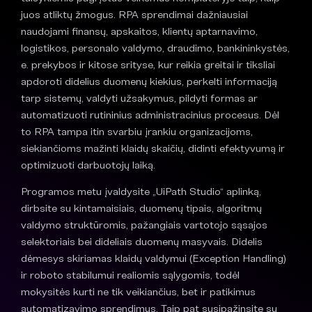
juos atliktų žmogus. RPA sprendimai dažniausiai
naudojami finansų, apskaitos, klientų aptarnavimo,
logistikos, personalo valdymo, draudimo, bankininkystės,
e. prekybos ir kitose srityse, kur reikia greitai ir tiksliai
apdoroti didelius duomenų kiekius, perkelti informaciją
tarp sistemų, valdyti užsakymus, pildyti formas ar
automatizuoti rutininius administracinius procesus. Dėl
to RPA tampa itin svarbiu įrankiu organizacijoms,
siekiančioms mažinti klaidų skaičių, didinti efektyvumą ir
optimizuoti darbuotojų laiką.
Programos metu įvaldysite „UiPath Studio“ aplinką,
dirbsite su kintamaisiais, duomenų tipais, algoritmų
valdymo struktūromis, pažangiais vartotojo sąsajos
selektoriais bei dideliais duomenų masyvais. Didelis
dėmesys skiriamas klaidų valdymui (Exception Handling)
ir roboto stabilumui realiomis sąlygomis, todėl
mokysitės kurti ne tik veikiančius, bet ir patikimus
automatizavimo sprendimus. Taip pat susipažinsite su