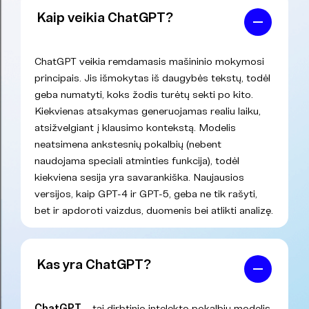
Kaip veikia ChatGPT?
ChatGPT veikia remdamasis mašininio mokymosi
principais. Jis išmokytas iš daugybės tekstų, todėl
geba numatyti, koks žodis turėtų sekti po kito.
Kiekvienas atsakymas generuojamas realiu laiku,
atsižvelgiant į klausimo kontekstą. Modelis
neatsimena ankstesnių pokalbių (nebent
naudojama speciali atminties funkcija), todėl
kiekviena sesija yra savarankiška. Naujausios
versijos, kaip GPT-4 ir GPT-5, geba ne tik rašyti,
bet ir apdoroti vaizdus, duomenis bei atlikti analizę.
Kas yra ChatGPT?
ChatGPT
– tai dirbtinio intelekto pokalbių modelis,