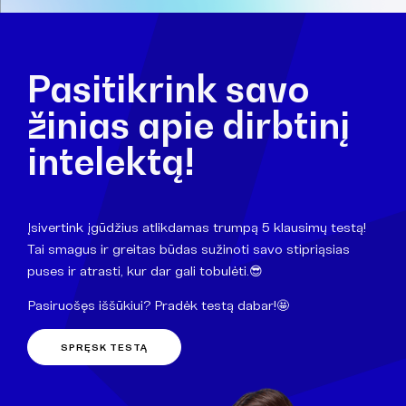
Pasitikrink savo
žinias apie dirbtinį
intelektą!
Įsivertink įgūdžius atlikdamas trumpą 5 klausimų testą!
Tai smagus ir greitas būdas sužinoti savo stipriąsias
puses ir atrasti, kur dar gali tobulėti.😎
Pasiruošęs iššūkiui? Pradėk testą dabar!🤩
SPRĘSK TESTĄ