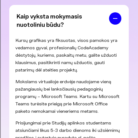
Kaip vyksta mokymasis
nuotoliniu būdu?
Kursų grafikas yra fiksuotas, visos pamokos yra
vedamos gyvai, profesionalių CodeAcademy
dėstytojų, kuriems, paskaitų metu, galite užduoti
klausimus, pasitikrinti namų užduotis, gauti
patarimų dėl ateities projektų.
Mokslams virtualioje erdvėje naudojame vieną
pažangiausių bei lanksčiausių pedagoginių
programų – Microsoft Teams. Kartu su Microsoft
Teams turėsite prieigą prie Microsoft Office
paketo nemokamai vieneriems metams.
Prisijungimai prie Studijų aplinkos studentams
atsiunčiami likus 5-3 darbo dienoms iki užsiėmimų
pradžios į sutartyje nurodytą el. paštą.