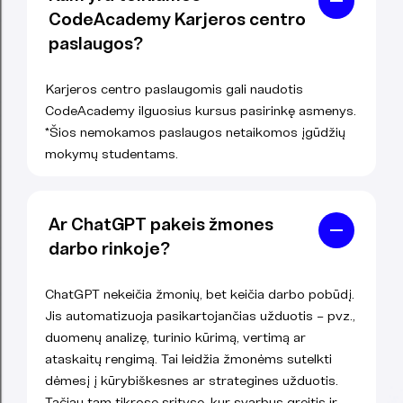
CodeAcademy Karjeros centro
paslaugos?
Karjeros centro paslaugomis gali naudotis
CodeAcademy ilguosius kursus pasirinkę asmenys.
*Šios nemokamos paslaugos netaikomos įgūdžių
mokymų studentams.
Ar ChatGPT pakeis žmones
darbo rinkoje?
ChatGPT nekeičia žmonių, bet keičia darbo pobūdį.
Jis automatizuoja pasikartojančias užduotis – pvz.,
duomenų analizę, turinio kūrimą, vertimą ar
ataskaitų rengimą. Tai leidžia žmonėms sutelkti
dėmesį į kūrybiškesnes ar strategines užduotis.
Tačiau tam tikrose srityse, kur svarbus greitis ir