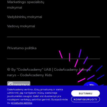
Marketingo specialistų
mokymai
Vadybininkų mokymai
Vadovų mokymai
Privatumo politika
© By "CodeAcademy" UAB | CodeAcademy šeimos
narys – CodeAcademy Kids
CodeAcademy vertina Jūsų privatumą ir siekia
užtikrinti, jog naršydami mūsų svetainėje
SUTINKU
jaustumėtės saugiai, todėl visi duomenys yra
KONFIGURUOTI
naudojami vartotojų patirčiai gerinti. Susipažinkite
su
privatumo politika