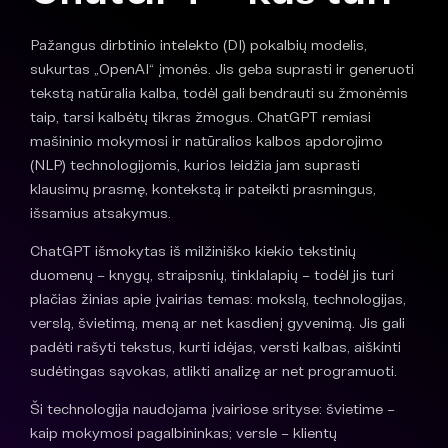
Pažangus dirbtinio intelekto (DI) pokalbių modelis,
sukurtas „OpenAI“ įmonės. Jis geba suprasti ir generuoti
tekstą natūralia kalba, todėl gali bendrauti su žmonėmis
taip, tarsi kalbėtų tikras žmogus. ChatGPT remiasi
mašininio mokymosi ir natūralios kalbos apdorojimo
(NLP) technologijomis, kurios leidžia jam suprasti
klausimų prasmę, kontekstą ir pateikti prasmingus,
išsamius atsakymus.
ChatGPT išmokytas iš milžiniško kiekio tekstinių
duomenų – knygų, straipsnių, tinklalapių – todėl jis turi
plačias žinias apie įvairias temas: mokslą, technologijas,
verslą, švietimą, meną ar net kasdienį gyvenimą. Jis gali
padėti rašyti tekstus, kurti idėjas, versti kalbas, aiškinti
sudėtingas sąvokas, atlikti analizę ar net programuoti.
Ši technologija naudojama įvairiose srityse: švietime –
kaip mokymosi pagalbininkas; versle – klientų