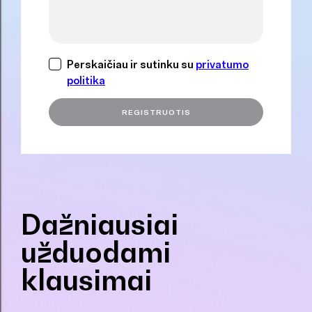
Perskaičiau ir sutinku su
privatumo
politika
Dažniausiai
užduodami
klausimai