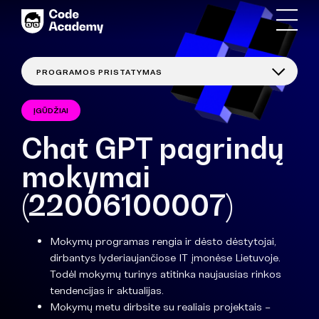
ĮGŪDŽIAI
Chat GPT pagrindų
mokymai
(22006100007)
Mokymų programas rengia ir dėsto dėstytojai,
dirbantys lyderiaujančiose IT įmonėse Lietuvoje.
Todėl mokymų turinys atitinka naujausias rinkos
tendencijas ir aktualijas.
Mokymų metu dirbsite su realiais projektais –