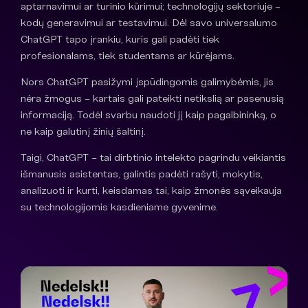
aptarnavimui ar turinio kūrimui; technologijų sektoriuje –
kodų generavimui ar testavimui. Dėl savo universalumo
ChatGPT tapo įrankiu, kuris gali padėti tiek
profesionalams, tiek studentams ar kūrėjams.
Nors ChatGPT pasižymi įspūdingomis galimybėmis, jis
nėra žmogus – kartais gali pateikti netikslią ar pasenusią
informaciją. Todėl svarbu naudoti jį kaip pagalbininką, o
ne kaip galutinį žinių šaltinį.
Taigi, ChatGPT – tai dirbtinio intelekto pagrindu veikiantis
išmanusis asistentas, galintis padėti rašyti, mokytis,
analizuoti ir kurti, keisdamas tai, kaip žmonės sąveikauja
su technologijomis kasdieniame gyvenime.