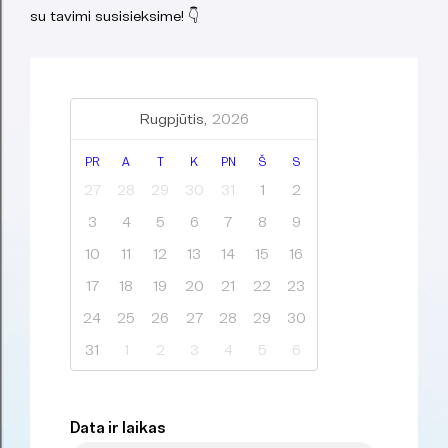
su tavimi susisieksime! 👇
Rugpjūtis,
2026
PR
A
T
K
PN
Š
S
27
28
29
30
31
1
2
3
4
5
6
7
8
9
10
11
12
13
14
15
16
17
18
19
20
21
22
23
24
25
26
27
28
29
30
31
1
2
3
4
5
6
Data ir laikas