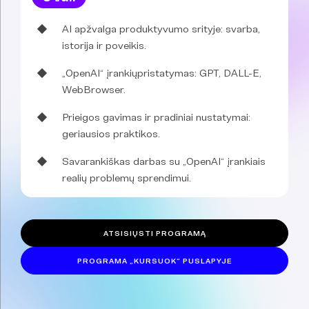
AI apžvalga produktyvumo srityje: svarba,
istorija ir poveikis.
„OpenAI“ įrankiųpristatymas: GPT, DALL-E,
WebBrowser.
Prieigos gavimas ir pradiniai nustatymai:
geriausios praktikos.
Savarankiškas darbas su „OpenAI“ įrankiais
realių problemų sprendimui.
ATSISIŲSTI PROGRAMĄ
PROGRAMA „KURSUOK“ PUSLAPYJE