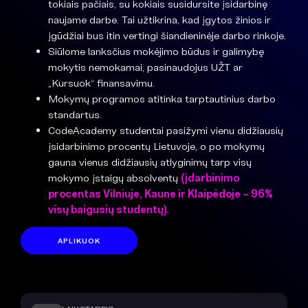
tokiais pačiais, su kokiais susidursite įsidarbinę
naujame darbe. Tai užtikrina, kad įgytos žinios ir
įgūdžiai bus itin vertingi šiandieninėje darbo rinkoje.
Siūlome lanksčius mokėjimo būdus ir galimybę
mokytis nemokamai, pasinaudojus UŽT ar
„Kursuok“ finansavimu.
Mokymų programos atitinka tarptautinius darbo
standartus.
CodeAcademy studentai pasižymi vienu didžiausių
įsidarbinimo procentų Lietuvoje, o po mokymų
gauna vienus didžiausių atlyginimų tarp visų
mokymo įstaigų absolventų
(įdarbinimo
procentas Vilniuje, Kaune ir Klaipėdoje – 96%
visų baigusių studentų).
APLIKUOK