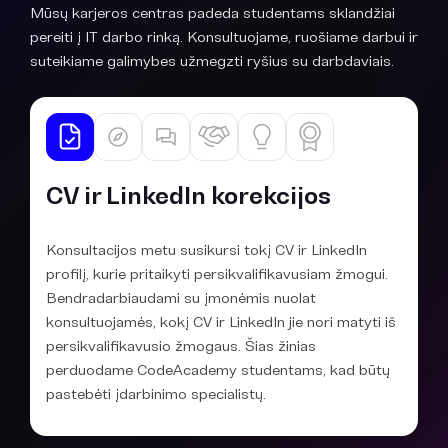
Mūsų karjeros centras padeda studentams sklandžiai
pereiti į IT darbo rinką. Konsultuojame, ruošiame darbui ir
suteikiame galimybes užmegzti ryšius su darbdaviais.
CV ir LinkedIn korekcijos
Konsultacijos metu susikursi tokį CV ir LinkedIn
profilį, kurie pritaikyti persikvalifikavusiam žmogui.
Bendradarbiaudami su įmonėmis nuolat
konsultuojamės, kokį CV ir LinkedIn jie nori matyti iš
persikvalifikavusio žmogaus. Šias žinias
perduodame CodeAcademy studentams, kad būtų
pastebėti įdarbinimo specialistų.