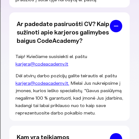
Ar padedate pasiruošti CV? Kaip
sužinoti apie karjeros galimybes
baigus CodeAcademy?
Taip! Kviečiame susisiekti el. paštu
karjera@codeacademy.lt
Dėl atvirų darbo pozicijų galite teirautis el. paštu
karjera@codeacademy.lt.
Mielai Jus nukreipsime į
įmones, kurios ieško specialistų. *Gavus pasiūlymą
negalime 100 % garantuoti, kad įmonė Jus įdarbins,
kadangi tai labai priklauso nuo to kaip save
reprezentuosite darbo pokalbio metu.
Kam yra teikiamos