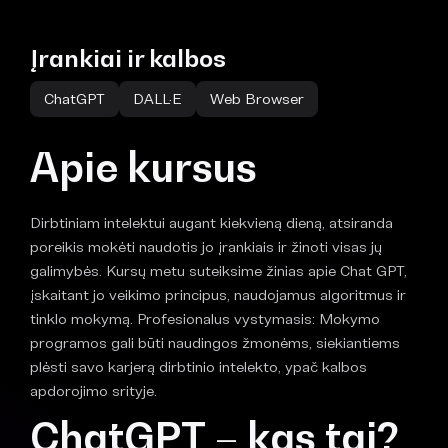
Įrankiai ir kalbos
ChatGPT
DALL·E
Web Browser
Apie kursus
Dirbtiniam intelektui augant kiekvieną dieną, atsiranda
poreikis mokėti naudotis jo įrankiais ir žinoti visas jų
galimybės. Kursų metu suteiksime žinias apie Chat GPT,
įskaitant jo veikimo principus, naudojamus algoritmus ir
tinklo mokymą. Profesionalus vystymasis: Mokymo
programos gali būti naudingos žmonėms, siekiantiems
plėsti savo karjerą dirbtinio intelekto, ypač kalbos
apdorojimo srityje.
ChatGPT
– kas tai?