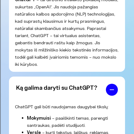
sukurtas „OpenAI“. Jis naudoja pažangias
natūralios kalbos apdorojimo (NLP) technologijas,
kad suprastų klausimus ir kurtų prasmingus,
natūraliai skambančius atsakymus. Paprastai
tariant, ChatGPT – tai virtualus asistentas,
gebantis bendrauti raštu kaip žmogus. Jis
mokytas iš milžiniško kiekio tekstinės informacijos,
todėl gali kalbėti įvairiomis temomis – nuo mokslo
iki kūrybos.
Ką galima daryti su ChatGPT?
ChatGPT gali būti naudojamas daugybei tikslų:
Mokymuisi
– paaiškinti temas, parengti
santraukas, padėti studijuoti.
Versle
– kurti tekstus, laiškus, reklamas,