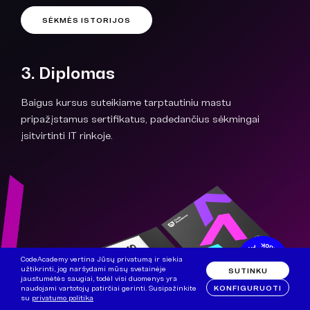
SĖKMĖS ISTORIJOS
3. Diplomas
Baigus kursus suteikiame tarptautiniu mastu
pripažįstamus sertifikatus, padedančius sėkmingai
įsitvirtinti IT rinkoje.
CodeAcademy vertina Jūsų privatumą ir siekia
užtikrinti, jog naršydami mūsų svetainėje
SUTINKU
jaustumėtės saugiai, todėl visi duomenys yra
KONFIGURUOTI
naudojami vartotojų patirčiai gerinti. Susipažinkite
su
privatumo politika