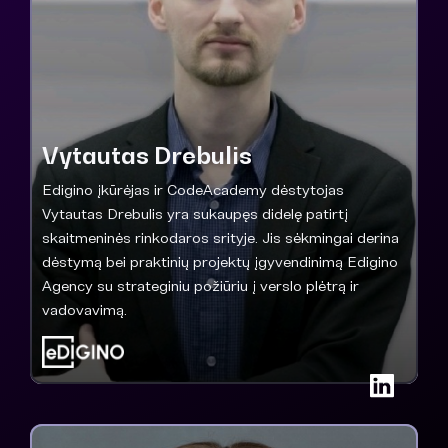
Vytautas Drebulis
Edigino įkūrėjas ir CodeAcademy dėstytojas
Vytautas Drebulis yra sukaupęs didelę patirtį
skaitmeninės rinkodaros srityje. Jis sėkmingai derina
dėstymą bei praktinių projektų įgyvendinimą Edigino
Agency su strateginiu požiūriu į verslo plėtrą ir
vadovavimą.