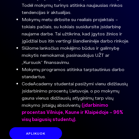
Todėl mokymų turinys atitinka naujausias rinkos
tendencijas ir aktualijas.
Mokymų metu dirbsite su realiais projektais –
tokiais pačiais, su kokiais susidursite įsidarbinę
naujame darbe. Tai užtikrina, kad įgytos žinios ir
įgūdžiai bus itin vertingi šiandieninėje darbo rinkoje.
Siūlome lanksčius mokėjimo būdus ir galimybę
mokytis nemokamai, pasinaudojus UŽT ar
„Kursuok“ finansavimu.
Mokymų programos atitinka tarptautinius darbo
standartus.
CodeAcademy studentai pasižymi vienu didžiausių
įsidarbinimo procentų Lietuvoje, o po mokymų
gauna vienus didžiausių atlyginimų tarp visų
mokymo įstaigų absolventų
(įdarbinimo
procentas Vilniuje, Kaune ir Klaipėdoje – 96%
visų baigusių studentų).
APLIKUOK