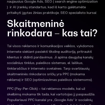
naujausius Google Ads, SEO ( search engine optimization
) ir AI įrankių standartus, kad iš karto galėtumėte
pritaikyti įgytas žinias praktikoje. SEO specialisto kursai
Skaitmeninė
rinkodara
– kas tai?
Tai visos reklamos ir komunikacijos veiklos, vykdomos
internete siekiant pasiekti tikslinę auditoriją, pritraukti
klientus ir didinti pardavimus. Ji apima daugybę kanalų:
socialinius tinklus, paieškos sistemas, el. laiškus,
tinklaraščius ir interneto svetaines. Tarp svarbiausių
skaitmeninės rinkodaros sričių yra PPC (mokama
reklama) ir SEO (optimizavimas paieškos sistemoms).
PPC (Pay-Per-Click) – tai reklamos modelis, kai už
skelbimą mokama tik tada, kai vartotojas jį paspaudžia.
Populiariausi PPC kanalai yra „Google Ads“ ir socialinių