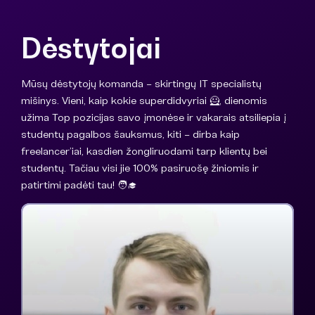
Dėstytojai
Mūsų dėstytojų komanda – skirtingų IT specialistų
mišinys. Vieni, kaip kokie superdidvyriai 🦸, dienomis
užima Top pozicijas savo įmonėse ir vakarais atsiliepia į
studentų pagalbos šauksmus, kiti – dirba kaip
freelancer’iai, kasdien žongliruodami tarp klientų bei
studentų. Tačiau visi jie 100% pasiruošę žiniomis ir
patirtimi padėti tau! 🧑‍🎓