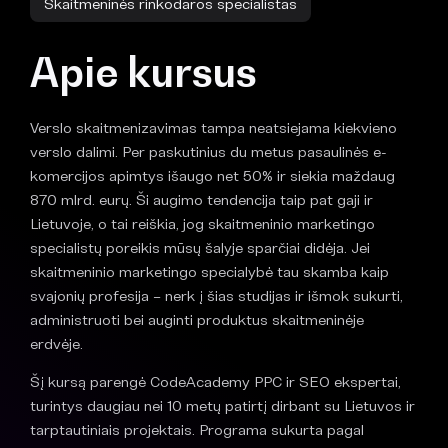
Skaitmeninės rinkodaros specialistas
Apie kursus
Verslo skaitmenizavimas tampa neatsiejama kiekvieno
verslo dalimi.
Per paskutinius du metus
pasaulinės e
-
k
omercijos apimtys išaugo
net
50% i
r siekia
maždaug
870 mlrd.
eurų
.
Ši augimo tendencija taip pat gaji ir
Lietuvoje, o tai reiškia, jog s
kaitmeninio marketingo
specialistų poreikis
mūsų šalyje
sparčiai
didėja. Jei
skaitmeninio marketingo specialybė tau skamba kaip
svajonių profesija – nerk į šias studijas ir išmok
sukurti,
administruoti bei auginti produktus skaitmeninėje
erdvėje
.
Šį kursą parengė CodeAcademy PPC ir SEO ekspertai,
turintys daugiau nei 10 metų patirtį dirbant su Lietuvos ir
tarptautiniais projektais. Programa sukurta pagal