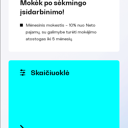
Mokėk po sėkmingo
įsidarbinimo!
Mėnesinis mokestis – 10% nuo Neto
pajamų, su galimybe turėti mokėjimo
atostogas iki 5 mėnesių.
Skaičiuoklė