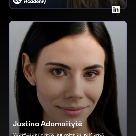
Justina Adomaitytė
CodeAcademy lektorė ir Advertising Project