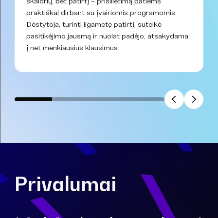
skaidrių, bet patirtį – prisilietimą patiems
praktiškai dirbant su įvairiomis programomis.
Dėstytoja, turinti ilgametę patirtį, suteikė
pasitikėjimo jausmą ir nuolat padėjo, atsakydama
į net menkiausius klausimus.
Privalumai