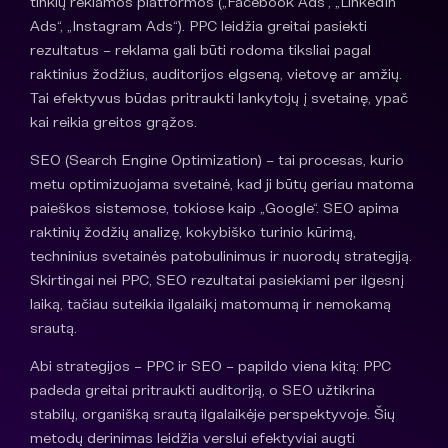
tinklų reklamos platformos („Facebook Ads“, „LinkedIn
Ads“, „Instagram Ads“). PPC leidžia greitai pasiekti
rezultatus – reklama gali būti rodoma tiksliai pagal
raktinius žodžius, auditorijos elgseną, vietovę ar amžių.
Tai efektyvus būdas pritraukti lankytojų į svetainę, ypač
kai reikia greitos grąžos.
SEO (Search Engine Optimization) – tai procesas, kurio
metu optimizuojama svetainė, kad ji būtų geriau matoma
paieškos sistemose, tokiose kaip „Google“. SEO apima
raktinių žodžių analizę, kokybiško turinio kūrimą,
techninius svetainės patobulinimus ir nuorodų strategiją.
Skirtingai nei PPC, SEO rezultatai pasiekiami per ilgesnį
laiką, tačiau suteikia ilgalaikį matomumą ir nemokamą
srautą.
Abi strategijos – PPC ir SEO – papildo viena kitą: PPC
padeda greitai pritraukti auditoriją, o SEO užtikrina
stabilų, organišką srautą ilgalaikėje perspektyvoje. Šių
metodų derinimas leidžia verslui efektyviai augti