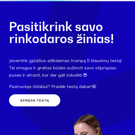
Pasitikrink savo
rinkodaros žinias!
Įsivertink įgūdžius atlikdamas trumpą 5 klausimų testą!
Tai smagus ir greitas būdas sužinoti savo stipriąsias
puses ir atrasti, kur dar gali tobulėti.😎
Pasiruošęs iššūkiui? Pradėk testą dabar!🤩
SPRĘSK TESTĄ