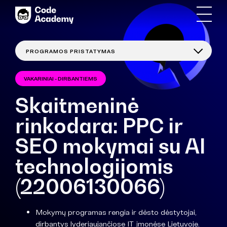
VAKARINIAI - DIRBANTIEMS
Skaitmeninė
rinkodara: PPC ir
SEO mokymai su AI
technologijomis
(22006130066)
Mokymų programas rengia ir dėsto dėstytojai,
dirbantys lyderiaujančiose IT įmonėse Lietuvoje.