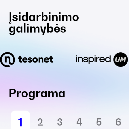
Įsidarbinimo
galimybės
Programa
1
2
3
4
5
6