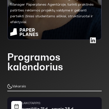
Manager Paperplanes Agentūroje, turinti praktinės
patirties reklamos projektų valdyme ir gebanti
perteikti žinias studentams aiškiai, struktūruotai ir
efektyviai.
Programos
kalendorius
Vakarais
LAIKOTARPIS:
rugpjūčio 31 d. - sausio 28 d.