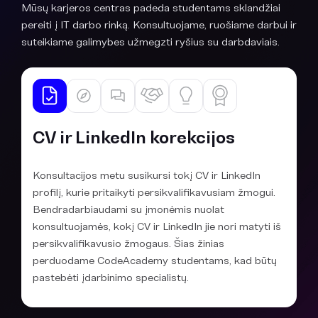
Mūsų karjeros centras padeda studentams sklandžiai
pereiti į IT darbo rinką. Konsultuojame, ruošiame darbui ir
suteikiame galimybes užmegzti ryšius su darbdaviais.
CV ir LinkedIn korekcijos
Konsultacijos metu susikursi tokį CV ir LinkedIn
profilį, kurie pritaikyti persikvalifikavusiam žmogui.
Bendradarbiaudami su įmonėmis nuolat
konsultuojamės, kokį CV ir LinkedIn jie nori matyti iš
persikvalifikavusio žmogaus. Šias žinias
perduodame CodeAcademy studentams, kad būtų
pastebėti įdarbinimo specialistų.