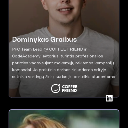
Dominykas Graibus
PPC Team Lead @ COFFEE FRIEND ir
CodeAcademy lektorius, turintis profesionalios
patirties vadovaujant mokamųjų reklamos kampanijų
komandai. Jo praktinis darbas rinkodaros srityje
suteikia vertingų žinių, kurias jis perteikia studentams.