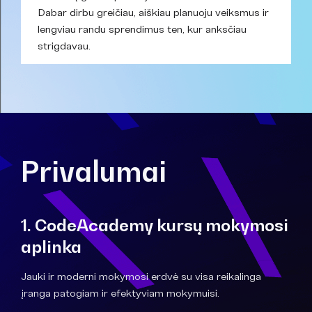
Dabar dirbu greičiau, aiškiau planuoju veiksmus ir
lengviau randu sprendimus ten, kur anksčiau
strigdavau.
Privalumai
1. CodeAcademy kursų mokymosi
aplinka
Jauki ir moderni mokymosi erdvė su visa reikalinga
įranga patogiam ir efektyviam mokymuisi.