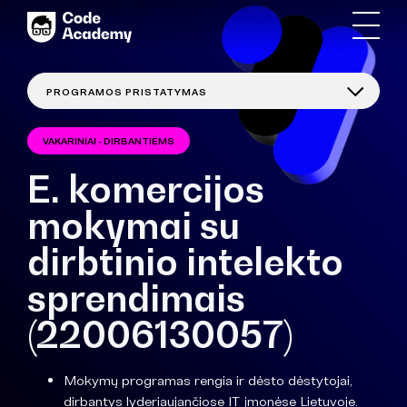
VAKARINIAI - DIRBANTIEMS
E. komercijos
mokymai su
dirbtinio intelekto
sprendimais
(22006130057)
Mokymų programas rengia ir dėsto dėstytojai,
dirbantys lyderiaujančiose IT įmonėse Lietuvoje.