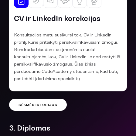
CV ir LinkedIn korekcijos
Konsultacijos metu susikursi tokį CV ir LinkedIn
profilį, kurie pritaikyti persikvalifikavusiam žmogui.
Bendradarbiaudami su įmonėmis nuolat
konsultuojamės, kokį CV ir LinkedIn jie nori matyti iš
persikvalifikavusio žmogaus. Šias žinias
perduodame CodeAcademy studentams, kad būtų
pastebėti įdarbinimo specialistų.
SĖKMĖS ISTORIJOS
3. Diplomas