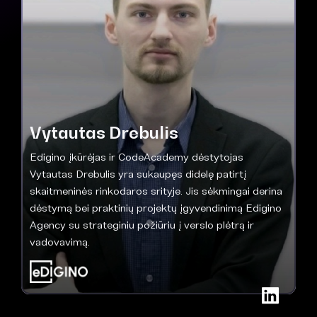
Vytautas Drebulis
Edigino įkūrėjas ir CodeAcademy dėstytojas
Vytautas Drebulis yra sukaupęs didelę patirtį
skaitmeninės rinkodaros srityje. Jis sėkmingai derina
dėstymą bei praktinių projektų įgyvendinimą Edigino
Agency su strateginiu požiūriu į verslo plėtrą ir
vadovavimą.