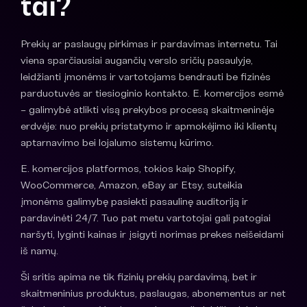
tai?
Prekių ar paslaugų pirkimas ir pardavimas internetu. Tai
viena sparčiausiai augančių verslo sričių pasaulyje,
leidžianti įmonėms ir vartotojams bendrauti be fizinės
parduotuvės ar tiesioginio kontakto. E. komercijos esmė
– galimybė atlikti visą prekybos procesą skaitmeninėje
erdvėje: nuo prekių pristatymo ir apmokėjimo iki klientų
aptarnavimo bei lojalumo sistemų kūrimo.
E. komercijos platformos, tokios kaip Shopify,
WooCommerce, Amazon, eBay ar Etsy, suteikia
įmonėms galimybę pasiekti pasaulinę auditoriją ir
pardavinėti 24/7. Tuo pat metu vartotojai gali patogiai
naršyti, lyginti kainas ir įsigyti norimas prekes neišeidami
iš namų.
Ši sritis apima ne tik fizinių prekių pardavimą, bet ir
skaitmeninius produktus, paslaugas, abonementus ar net