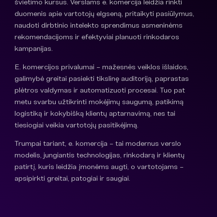
švietimo kursus. Verslams e. komercija leidžia rinkti
duomenis apie vartotojų elgseną, pritaikyti pasiūlymus,
naudoti dirbtinio intelekto sprendimus asmeninėms
rekomendacijoms ir efektyviai planuoti rinkodaros
kampanijas.
E. komercijos privalumai – mažesnės veiklos išlaidos,
galimybė greitai pasiekti tikslinę auditoriją, paprastas
plėtros valdymas ir automatizuoti procesai. Tuo pat
metu svarbu užtikrinti mokėjimų saugumą, patikimą
logistiką ir kokybišką klientų aptarnavimą, nes tai
tiesiogiai veikia vartotojų pasitikėjimą.
Trumpai tariant, e. komercija – tai modernus verslo
modelis, jungiantis technologijas, rinkodarą ir klientų
patirtį, kuris leidžia įmonėms augti, o vartotojams –
apsipirkti greitai, patogiai ir saugiai.