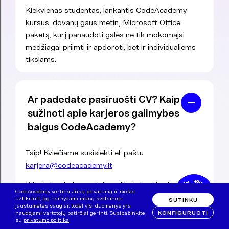
Kiekvienas studentas, lankantis CodeAcademy
kursus, dovanų gaus metinį Microsoft Office
paketą, kurį panaudoti galės ne tik mokomajai
medžiagai priimti ir apdoroti, bet ir individualiems
tikslams.
Ar padedate pasiruošti CV? Kaip
sužinoti apie karjeros galimybes
baigus CodeAcademy?
Taip! Kviečiame susisiekti el. paštu
karjera@codeacademy.lt
Dėl atvirų darbo pozicijų galite teirautis el. paštu
CodeAcademy vertina Jūsų privatumą ir siekia
karjera@codeacademy.lt.
Mielai Jus nukreipsime į
užtikrinti, jog naršydami mūsų svetainėje
SUTINKU
jaustumėtės saugiai, todėl visi duomenys yra
įmones, kurios ieško specialistų. *Gavus pasiūlymą
KONFIGURUOTI
naudojami vartotojų patirčiai gerinti. Susipažinkite
negalime 100 % garantuoti, kad įmonė Jus įdarbins,
su
privatumo politika