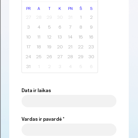
PR
A
T
K
PN
Š
S
27
28
29
30
31
1
2
3
4
5
6
7
8
9
10
11
12
13
14
15
16
17
18
19
20
21
22
23
24
25
26
27
28
29
30
31
1
2
3
4
5
6
Data ir laikas
Vardas ir pavardė *