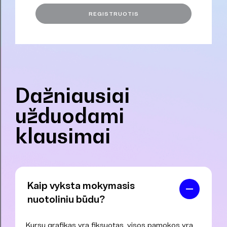
Dažniausiai
užduodami
klausimai
Kaip vyksta mokymasis
nuotoliniu būdu?
Kursų grafikas yra fiksuotas, visos pamokos yra