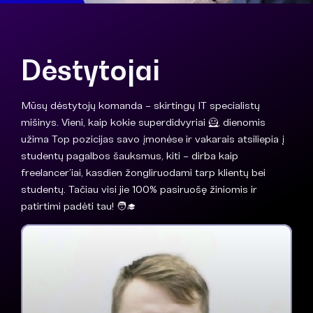
Dėstytojai
Mūsų dėstytojų komanda – skirtingų IT specialistų
mišinys. Vieni, kaip kokie superdidvyriai 🦸, dienomis
užima Top pozicijas savo įmonėse ir vakarais atsiliepia į
studentų pagalbos šauksmus, kiti – dirba kaip
freelancer’iai, kasdien žongliruodami tarp klientų bei
studentų. Tačiau visi jie 100% pasiruošę žiniomis ir
patirtimi padėti tau! 🧑‍🎓