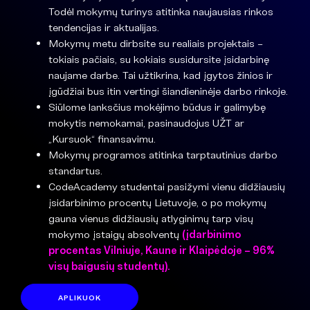
Todėl mokymų turinys atitinka naujausias rinkos
tendencijas ir aktualijas.
Mokymų metu dirbsite su realiais projektais –
tokiais pačiais, su kokiais susidursite įsidarbinę
naujame darbe. Tai užtikrina, kad įgytos žinios ir
įgūdžiai bus itin vertingi šiandieninėje darbo rinkoje.
Siūlome lanksčius mokėjimo būdus ir galimybę
mokytis nemokamai, pasinaudojus UŽT ar
„Kursuok“ finansavimu.
Mokymų programos atitinka tarptautinius darbo
standartus.
CodeAcademy studentai pasižymi vienu didžiausių
įsidarbinimo procentų Lietuvoje, o po mokymų
gauna vienus didžiausių atlyginimų tarp visų
mokymo įstaigų absolventų
(įdarbinimo
procentas Vilniuje, Kaune ir Klaipėdoje – 96%
visų baigusių studentų).
APLIKUOK