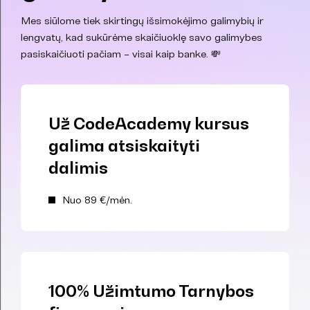
Mes siūlome tiek skirtingų išsimokėjimo galimybių ir
lengvatų, kad sukūrėme skaičiuoklę savo galimybes
pasiskaičiuoti pačiam – visai kaip banke. 💸
Už CodeAcademy kursus
galima atsiskaityti
dalimis
Nuo 89 €/mėn.
100% Užimtumo Tarnybos