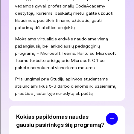
vedamos gyvai, profesionalių CodeAcademy
dėstytojų, kuriems, paskaitų metu, galite užduoti
klausimus, pasitikrinti namų užduotis, gauti
patarimų dėl ateities projektų.
Mokslams virtualioje erdvėje naudojame vieną
pažangiausių bei lanksčiausių pedagoginių
programų – Microsoft Teams. Kartu su Microsoft
Teams turėsite prieigą prie Microsoft Office
paketo nemokamai vieneriems metams.
Prisijungimai prie Studijų aplinkos studentams
atsiunčiami likus 5-3 darbo dienoms iki užsiėmimų
pradžios į sutartyje nurodytą el. paštą.
Kokias papildomas naudas
gausiu pasirinkęs šią programą?