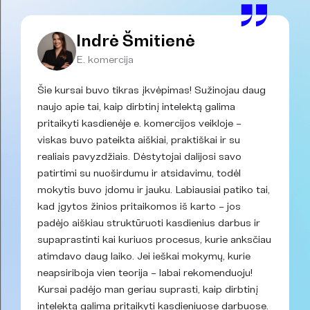
Indrė Šmitienė
E. komercija
Šie kursai buvo tikras įkvėpimas! Sužinojau daug
naujo apie tai, kaip dirbtinį intelektą galima
pritaikyti kasdienėje e. komercijos veikloje –
viskas buvo pateikta aiškiai, praktiškai ir su
realiais pavyzdžiais. Dėstytojai dalijosi savo
patirtimi su nuoširdumu ir atsidavimu, todėl
mokytis buvo įdomu ir jauku. Labiausiai patiko tai,
kad įgytos žinios pritaikomos iš karto – jos
padėjo aiškiau struktūruoti kasdienius darbus ir
supaprastinti kai kuriuos procesus, kurie anksčiau
atimdavo daug laiko. Jei ieškai mokymų, kurie
neapsiriboja vien teorija – labai rekomenduoju!
Kursai padėjo man geriau suprasti, kaip dirbtinį
intelektą galima pritaikyti kasdieniuose darbuose.