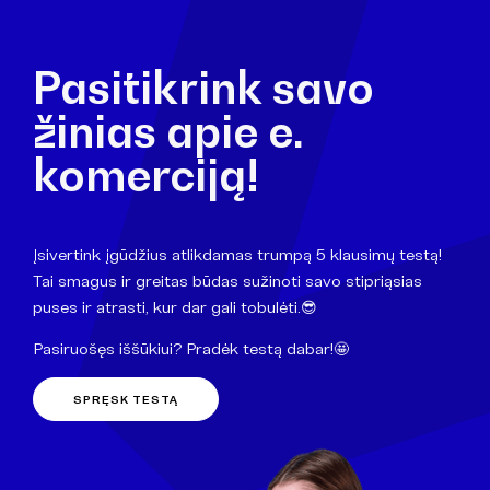
Pasitikrink savo
žinias apie e.
komerciją!
Įsivertink įgūdžius atlikdamas trumpą 5 klausimų testą!
Tai smagus ir greitas būdas sužinoti savo stipriąsias
puses ir atrasti, kur dar gali tobulėti.😎
Pasiruošęs iššūkiui? Pradėk testą dabar!🤩
SPRĘSK TESTĄ