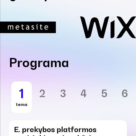
Programa
1
2
3
4
5
6
tema
E. prekybos platformos