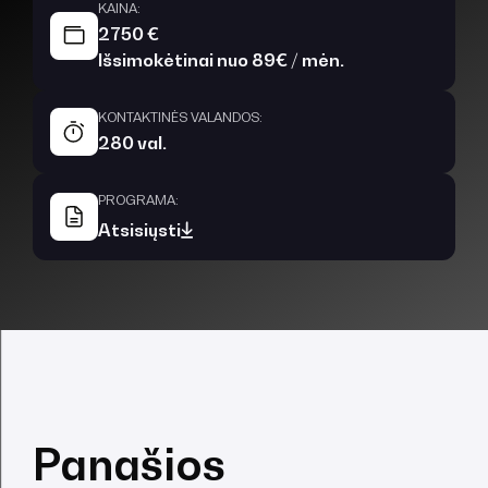
KAINA:
2750 €
Išsimokėtinai nuo 89€ / mėn.
KONTAKTINĖS VALANDOS:
280 val.
PROGRAMA:
Atsisiųsti
Panašios