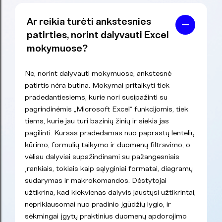
Ar reikia turėti ankstesnies
patirties, norint dalyvauti Excel
mokymuose?
Ne, norint dalyvauti mokymuose, ankstesnė
patirtis nėra būtina. Mokymai pritaikyti tiek
pradedantiesiems, kurie nori susipažinti su
pagrindinėmis „Microsoft Excel“ funkcijomis, tiek
tiems, kurie jau turi bazinių žinių ir siekia jas
pagilinti. Kursas pradedamas nuo paprastų lentelių
kūrimo, formulių taikymo ir duomenų filtravimo, o
vėliau dalyviai supažindinami su pažangesniais
įrankiais, tokiais kaip sąlyginiai formatai, diagramų
sudarymas ir makrokomandos. Dėstytojai
užtikrina, kad kiekvienas dalyvis jaustųsi užtikrintai,
nepriklausomai nuo pradinio įgūdžių lygio, ir
sėkmingai įgytų praktinius duomenų apdorojimo