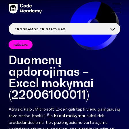
ĮGŪDŽIAI
Duomenų
apdorojimas –
Excel mokymai
(22006100011)
Atrask, kaip „Microsoft Excel“ gali tapti vienu galingiausių
tavo darbo įrankių! Šie
Excel mokymai
skirti tiek
pradedantiesiems, tiek pažengusiems vartotojams,
norintiems efektyviai apdoroti, analizuoti ir vizualizuoti