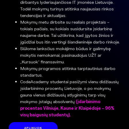
dirbantys lyderiaujančiose IT įmonėse Lietuvoje.
Todėl mokymų turinys atitinka naujausias rinkos
tendencijas ir aktualijas.
Mokymų metu dirbsite su realiais projektais –
tokiais pačiais, su kokiais susidursite įsidarbinę
naujame darbe. Tai užtikrina, kad įgytos žinios ir
įgūdžiai bus itin vertingi šiandieninėje darbo rinkoje.
Siūlome lanksčius mokėjimo būdus ir galimybę
mokytis nemokamai, pasinaudojus UŽT ar
„Kursuok“ finansavimu.
Mokymų programos atitinka tarptautinius darbo
standartus.
CodeAcademy studentai pasižymi vienu didžiausių
įsidarbinimo procentų Lietuvoje, o po mokymų
gauna vienus didžiausių atlyginimų tarp visų
mokymo įstaigų absolventų
(įdarbinimo
procentas Vilniuje, Kaune ir Klaipėdoje – 96%
visų baigusių studentų).
APLIKUOK