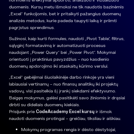
duomenis. Kursų metu išmoksi ne tik naudotis bazinėmis
„Excel“ funkcijomis, bet ir pritaikyti pažangius duomenų
analizės metodus, kurie padeda taupyti laiką ir priimti
pagrįstus sprendimus.
Sužinosi, kaip kurti formules, naudoti „Pivot Table“, filtrus,
sąlyginį formatavimą ir automatizuoti procesus
naudojant „Power Query“ bei „Power Pivot“. Mokymai
orientuoti į praktinius pavyzdžius – nuo kasdienio
duomenų apdorojimo iki ataskaitų kūrimo verslui.
„Excel“ gebėjimai šiuolaikinėje darbo rinkoje yra vieni
labiausiai vertinamų – nuo finansų analitikų iki projektų
vadovų, visi pasitelkia šį įrankį siekdami efektyvumo.
Baigęs mokymus, galėsi pasitikėti savo žiniomis ir drąsiai
dirbti su dideliais duomenų kiekiais.
Prisijunk prie
CodeAcademy Excel kursų
ir išmok
naudoti duomenis protingai – greičiau, tiksliau ir aiškiau.
Mokymų programas rengia ir dėsto dėstytojai,