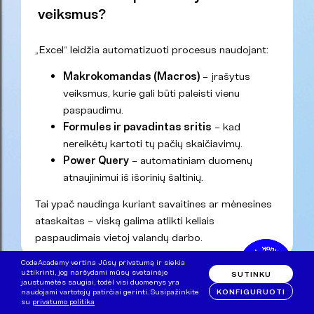
veiksmus?
„Excel“ leidžia automatizuoti procesus naudojant:
Makrokomandas (Macros)
– įrašytus
veiksmus, kurie gali būti paleisti vienu
paspaudimu.
Formules ir pavadintas sritis
– kad
nereikėtų kartoti tų pačių skaičiavimų.
Power Query
– automatiniam duomenų
atnaujinimui iš išorinių šaltinių.
Tai ypač naudinga kuriant savaitines ar mėnesines
ataskaitas – viską galima atlikti keliais
paspaudimais vietoj valandų darbo.
CodeAcademy vertina Jūsų privatumą ir siekia
užtikrinti, jog naršydami mūsų svetainėje
SUTINKU
jaustumėtės saugiai, todėl visi duomenys yra
Kaip „Excel“ padeda vizualizuoti
KONFIGURUOTI
naudojami vartotojų patirčiai gerinti. Susipažinkite
su
privatumo politika
duomenis?