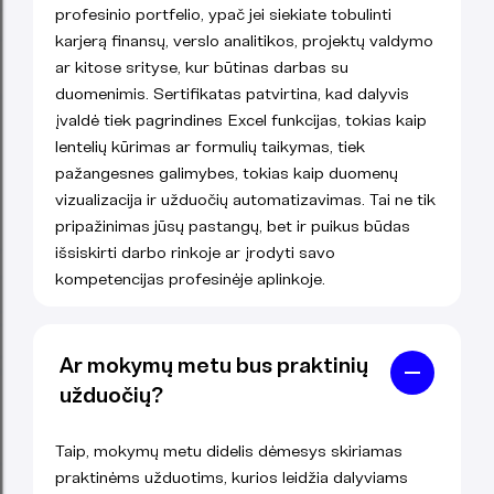
profesinio portfelio, ypač jei siekiate tobulinti
karjerą finansų, verslo analitikos, projektų valdymo
ar kitose srityse, kur būtinas darbas su
duomenimis. Sertifikatas patvirtina, kad dalyvis
įvaldė tiek pagrindines Excel funkcijas, tokias kaip
lentelių kūrimas ar formulių taikymas, tiek
pažangesnes galimybes, tokias kaip duomenų
vizualizacija ir užduočių automatizavimas. Tai ne tik
pripažinimas jūsų pastangų, bet ir puikus būdas
išsiskirti darbo rinkoje ar įrodyti savo
kompetencijas profesinėje aplinkoje.
Ar mokymų metu bus praktinių
užduočių?
Taip, mokymų metu didelis dėmesys skiriamas
praktinėms užduotims, kurios leidžia dalyviams