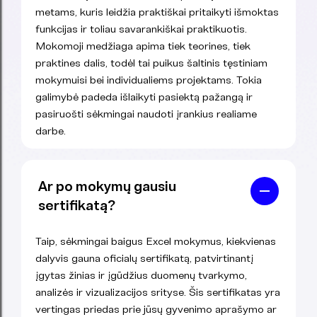
metams, kuris leidžia praktiškai pritaikyti išmoktas
funkcijas ir toliau savarankiškai praktikuotis.
Mokomoji medžiaga apima tiek teorines, tiek
praktines dalis, todėl tai puikus šaltinis tęstiniam
mokymuisi bei individualiems projektams. Tokia
galimybė padeda išlaikyti pasiektą pažangą ir
pasiruošti sėkmingai naudoti įrankius realiame
darbe.
Ar po mokymų gausiu
sertifikatą?
Taip, sėkmingai baigus Excel mokymus, kiekvienas
dalyvis gauna oficialų sertifikatą, patvirtinantį
įgytas žinias ir įgūdžius duomenų tvarkymo,
analizės ir vizualizacijos srityse. Šis sertifikatas yra
vertingas priedas prie jūsų gyvenimo aprašymo ar