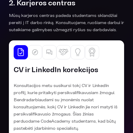
2. Karjeros centras
Mūsų karjeros centras padeda studentams sklandžiai
pereiti į IT darbo rinką. Konsultuojame, ruošiame darbui ir
suteikiame galimybes užmegzti ryšius su darbdaviais.
CV ir LinkedIn korekcijos
Konsultacijos metu susikursi tokį CV ir LinkedIn
profilį, kurie pritaikyti persikvalifikavusiam žmogui.
Bendradarbiaudami su įmonėmis nuolat
konsultuojamės, kokį CV ir LinkedIn jie nori matyti iš
persikvalifikavusio žmogaus. Šias žinias
perduodame CodeAcademy studentams, kad būtų
pastebėti įdarbinimo specialistų.