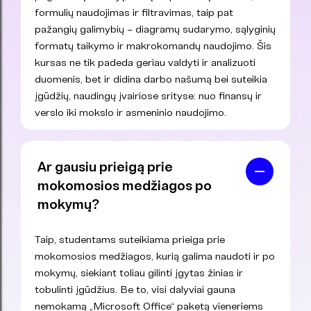
formulių naudojimas ir filtravimas, taip pat
pažangių galimybių – diagramų sudarymo, sąlyginių
formatų taikymo ir makrokomandų naudojimo. Šis
kursas ne tik padeda geriau valdyti ir analizuoti
duomenis, bet ir didina darbo našumą bei suteikia
įgūdžių, naudingų įvairiose srityse: nuo finansų ir
verslo iki mokslo ir asmeninio naudojimo.
Ar gausiu prieigą prie
mokomosios medžiagos po
mokymų?
Taip, studentams suteikiama prieiga prie
mokomosios medžiagos, kurią galima naudoti ir po
mokymų, siekiant toliau gilinti įgytas žinias ir
tobulinti įgūdžius. Be to, visi dalyviai gauna
nemokamą „Microsoft Office“ paketą vieneriems