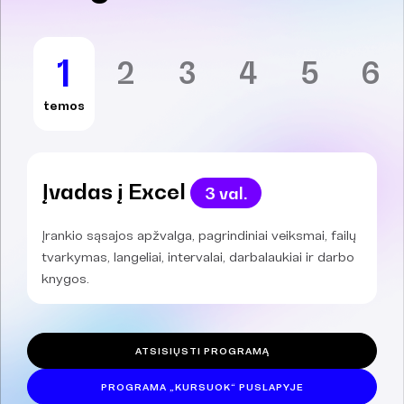
1
2
3
4
5
6
temos
Įvadas į Excel
3 val.
Įrankio sąsajos apžvalga, pagrindiniai veiksmai, failų
tvarkymas, langeliai, intervalai, darbalaukiai ir darbo
knygos.
ATSISIŲSTI PROGRAMĄ
PROGRAMA „KURSUOK“ PUSLAPYJE