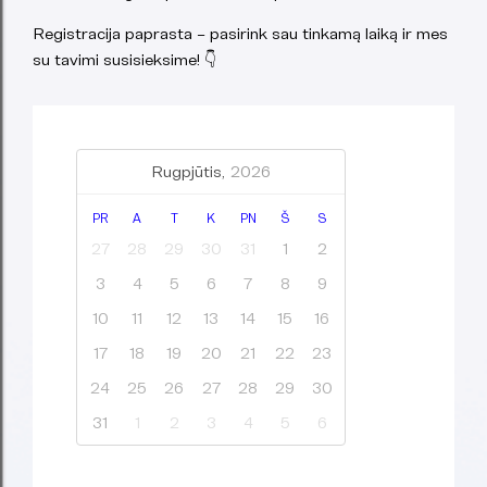
Registracija paprasta – pasirink sau tinkamą laiką ir mes
su tavimi susisieksime! 👇
Rugpjūtis,
2026
PR
A
T
K
PN
Š
S
27
28
29
30
31
1
2
3
4
5
6
7
8
9
10
11
12
13
14
15
16
17
18
19
20
21
22
23
24
25
26
27
28
29
30
31
1
2
3
4
5
6