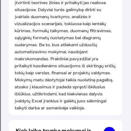
įtvirtinti teorines žinias ir pritaikyti jas realiose
situacijose. Dalyviai turės galimybę dirbti su
įvairiais duomenų tvarkymo, analizės ir
vizualizacijos scenarijais, tokiuose kaip lentelių
kūrimas, formulių taikymas, duomenų filtravimas,
sąlyginių formatų nustatymas bei diagramų
sudarymas. Be to, bus atliekami užduočių
automatizavimo mokymai, naudojant
makrokomandas. Praktiniai pavyzdžiai yra
pritaikyti kasdienėms situacijoms iš skirtingų sričių,
tokių kaip verslas, finansai ar projektų valdymas.
Mokymų metu dėstytojai teikia nuolatinę pagalbą,
atsako į klausimus ir padeda spręsti iškilusius
iššūkius, užtikrindami, kad kiekvienas dalyvis
įvaldytų Excel įrankius ir galėtų juos sėkmingai
taikyti darbe ar asmeninėje veikloje.
Kiek laiko trunka mokymai ir