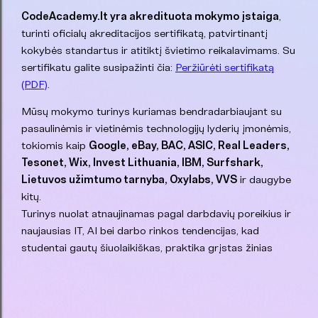
CodeAcademy.lt yra akredituota mokymo įstaiga
,
turinti oficialų akreditacijos sertifikatą, patvirtinantį
kokybės standartus ir atitiktį švietimo reikalavimams. Su
sertifikatu galite susipažinti čia:
Peržiūrėti sertifikatą
(PDF)
.
Mūsų mokymo turinys kuriamas bendradarbiaujant su
pasaulinėmis ir vietinėmis technologijų lyderių įmonėmis,
tokiomis kaip
Google, eBay, BAC, ASIC, Real Leaders,
Tesonet, Wix, Invest Lithuania, IBM, Surfshark,
Lietuvos užimtumo tarnyba, Oxylabs, VVS
ir daugybe
kitų.
Turinys nuolat atnaujinamas pagal darbdavių poreikius ir
naujausias IT, AI bei darbo rinkos tendencijas, kad
studentai gautų šiuolaikiškas, praktika grįstas žinias