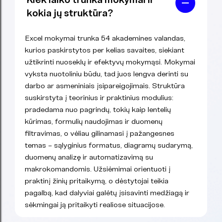
kokia jų struktūra?
Excel mokymai trunka 54 akademines valandas,
kurios paskirstytos per kelias savaites, siekiant
užtikrinti nuoseklų ir efektyvų mokymąsi. Mokymai
vyksta nuotoliniu būdu, tad juos lengva derinti su
darbo ar asmeniniais įsipareigojimais. Struktūra
suskirstyta į teorinius ir praktinius modulius:
pradedama nuo pagrindų, tokių kaip lentelių
kūrimas, formulių naudojimas ir duomenų
filtravimas, o vėliau gilinamasi į pažangesnes
temas – sąlyginius formatus, diagramų sudarymą,
duomenų analizę ir automatizavimą su
makrokomandomis. Užsiėmimai orientuoti į
praktinį žinių pritaikymą, o dėstytojai teikia
pagalbą, kad dalyviai galėtų įsisavinti medžiagą ir
sėkmingai ją pritaikyti realiose situacijose.