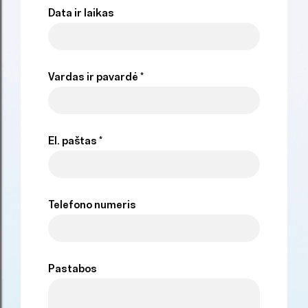
Data ir laikas
Vardas ir pavardė *
El. paštas *
Telefono numeris
Pastabos