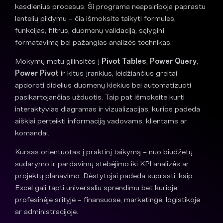
kasdienius procesus. Ši programa neapsiriboja paprastu
lentelių pildymu – čia išmoksite taikyti formules,
funkcijas, filtrus, duomenų validaciją, sąlyginį
formatavimą bei pažangias analizės technikas.
Mokymų metu gilinsitės į
Pivot Tables
,
Power Query
,
Power Pivot
ir kitus įrankius, leidžiančius greitai
apdoroti didelius duomenų kiekius bei automatizuoti
pasikartojančias užduotis. Taip pat išmoksite kurti
interaktyvias diagramas ir vizualizacijas, kurios padeda
aiškiai perteikti informaciją vadovams, klientams ar
komandai.
Kursas orientuotas į praktinį taikymą – nuo biudžetų
sudarymo ir pardavimų stebėjimo iki KPI analizės ar
projektų planavimo. Dėstytojai padeda suprasti, kaip
Excel gali tapti universaliu sprendimu bet kurioje
profesinėje srityje – finansuose, marketinge, logistikoje
ar administracijoje.