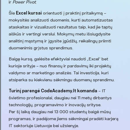
ir
Power Pivot
.
Šie
Excel kursai
orientuoti į praktinį pritaikymą –
mokysitės analizuoti duomenis, kurti automatizuotas
ataskaitas ir vizualizuoti rezultatus taip, kad jie taptų
aiškūs ir vertingi verslui. Mokymų metu išsiugdysite
analitinį mąstymą ir įgysite įgūdžių, reikalingų priimti
duomenimis grįstus sprendimus.
Baigę kursą, galėsite efektyviai naudoti „Excel“ bet
kurioje srityje – nuo finansų ir pardavimų iki projektų
valdymo ar marketingo analizės. Tai investicija, kuri
atsiperka su kiekvienu sėkmingu duomenų sprendimu.
Turinį parengė CodeAcademy.lt komanda
– IT
švietimo profesionalai, daugiau nei 11 metų dirbantys
technologijų, programavimo ir inovacijų srityse.
Per šį laiką daugiau nei 13 000 studentų baigė mūsų
programas, ir padėjome jiems sėkmingai pradėti karjerą
IT sektoriuje Lietuvoje bei užsienyje.