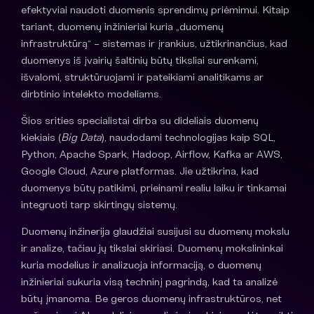
efektyviai naudoti duomenis sprendimų priėmimui. Kitaip
tariant, duomenų inžinieriai kuria „duomenų
infrastruktūrą“ – sistemas ir įrankius, užtikrinančius, kad
duomenys iš įvairių šaltinių būtų tiksliai surenkami,
išvalomi, struktūruojami ir pateikiami analitikams ar
dirbtinio intelekto modeliams.
Šios srities specialistai dirba su dideliais duomenų
kiekiais (
Big Data
), naudodami technologijas kaip SQL,
Python, Apache Spark, Hadoop, Airflow, Kafka ar AWS,
Google Cloud, Azure platformas. Jie užtikrina, kad
duomenys būtų patikimi, prieinami realiu laiku ir tinkamai
integruoti tarp skirtingų sistemų.
Duomenų inžinerija glaudžiai susijusi su duomenų mokslu
ir analize, tačiau jų tikslai skiriasi. Duomenų mokslininkai
kuria modelius ir analizuoja informaciją, o duomenų
inžinieriai sukuria visą techninį pagrindą, kad ta analizė
būtų įmanoma. Be geros duomenų infrastruktūros, net