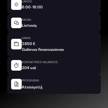
LAIKAS:
8:00-16:00
KALBA:
Lietuvių
KAINA:
2850 €
Galimas finansavimas
KONTAKTINĖS VALANDOS:
304 val.
PROGRAMA:
Atsisiųsti