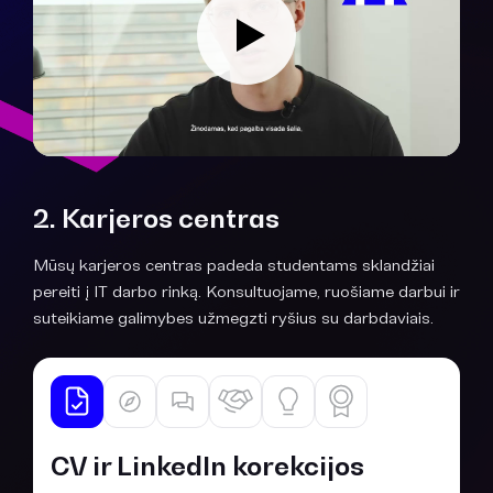
2. Karjeros centras
Mūsų karjeros centras padeda studentams sklandžiai
pereiti į IT darbo rinką. Konsultuojame, ruošiame darbui ir
suteikiame galimybes užmegzti ryšius su darbdaviais.
CV ir LinkedIn korekcijos