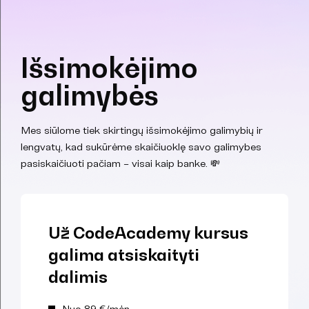
Išsimokėjimo
galimybės
Mes siūlome tiek skirtingų išsimokėjimo galimybių ir
lengvatų, kad sukūrėme skaičiuoklę savo galimybes
pasiskaičiuoti pačiam – visai kaip banke. 💸
Už CodeAcademy kursus
galima atsiskaityti
dalimis
Nuo 89 €/mėn.