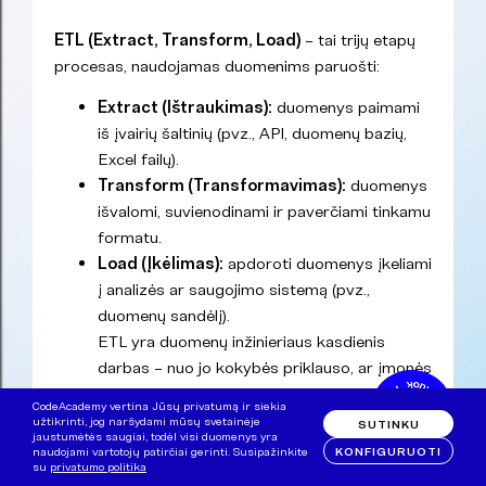
ETL (Extract, Transform, Load)
– tai trijų etapų
procesas, naudojamas duomenims paruošti:
Extract (Ištraukimas):
duomenys paimami
iš įvairių šaltinių (pvz., API, duomenų bazių,
Excel failų).
Transform (Transformavimas):
duomenys
išvalomi, suvienodinami ir paverčiami tinkamu
formatu.
Load (Įkėlimas):
apdoroti duomenys įkeliami
į analizės ar saugojimo sistemą (pvz.,
duomenų sandėlį).
ETL yra duomenų inžinieriaus kasdienis
darbas – nuo jo kokybės priklauso, ar įmonės
sprendimai bus pagrįsti patikimais
CodeAcademy vertina Jūsų privatumą ir siekia
duomenimis.
užtikrinti, jog naršydami mūsų svetainėje
SUTINKU
jaustumėtės saugiai, todėl visi duomenys yra
KONFIGURUOTI
naudojami vartotojų patirčiai gerinti. Susipažinkite
su
privatumo politika