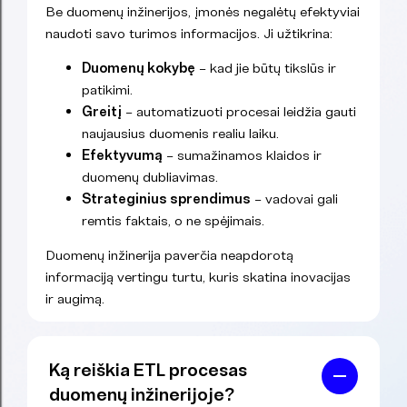
Be duomenų inžinerijos, įmonės negalėtų efektyviai
naudoti savo turimos informacijos. Ji užtikrina:
Duomenų kokybę
– kad jie būtų tikslūs ir
patikimi.
Greitį
– automatizuoti procesai leidžia gauti
naujausius duomenis realiu laiku.
Efektyvumą
– sumažinamos klaidos ir
duomenų dubliavimas.
Strateginius sprendimus
– vadovai gali
remtis faktais, o ne spėjimais.
Duomenų inžinerija paverčia neapdorotą
informaciją vertingu turtu, kuris skatina inovacijas
ir augimą.
Ką reiškia ETL procesas
duomenų inžinerijoje?