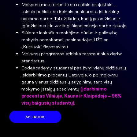
Mokymų metu dirbsite su realiais projektais –
tokiais pačiais, su kokiais susidursite įsidarbinę
naujame darbe. Tai užtikrina, kad įgytos žinios ir
įgūdžiai bus itin vertingi šiandieninėje darbo rinkoje.
Siūlome lanksčius mokėjimo būdus ir galimybę
mokytis nemokamai, pasinaudojus UŽT ar
„Kursuok“ finansavimu.
Mokymų programos atitinka tarptautinius darbo
standartus.
CodeAcademy studentai pasižymi vienu didžiausių
įsidarbinimo procentų Lietuvoje, o po mokymų
gauna vienus didžiausių atlyginimų tarp visų
mokymo įstaigų absolventų
(įdarbinimo
procentas Vilniuje, Kaune ir Klaipėdoje – 96%
visų baigusių studentų).
APLIKUOK