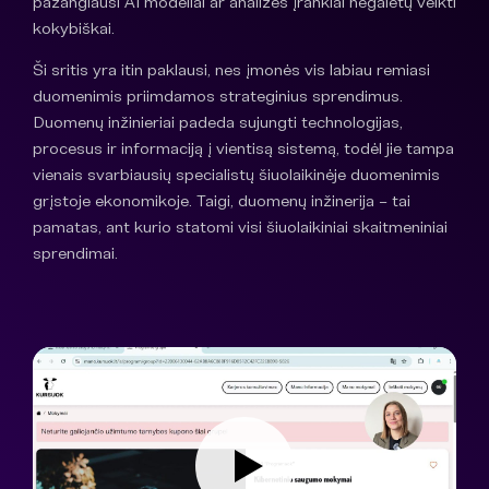
pažangiausi AI modeliai ar analizės įrankiai negalėtų veikti
kokybiškai.
Ši sritis yra itin paklausi, nes įmonės vis labiau remiasi
duomenimis priimdamos strateginius sprendimus.
Duomenų inžinieriai padeda sujungti technologijas,
procesus ir informaciją į vientisą sistemą, todėl jie tampa
vienais svarbiausių specialistų šiuolaikinėje duomenimis
grįstoje ekonomikoje. Taigi, duomenų inžinerija – tai
pamatas, ant kurio statomi visi šiuolaikiniai skaitmeniniai
sprendimai.