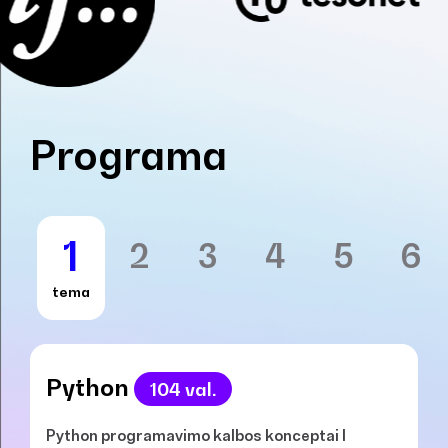
Programa
1
2
3
4
5
6
tema
Python
104 val.
Python programavimo kalbos konceptai I