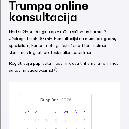
Trumpa online
konsultacija
Nori sužinoti daugiau apie mūsų siūlomus kursus?
Užsiregistruok 30 min. konsultacijai su mūsų programų
specialistu, kurios metu galėsi užduoti tau rūpimus
klausimus ir gauti profesionalius patarimus.
Registracija paprasta – pasirink sau tinkamą laiką ir mes
su tavimi susisieksime! 👇
Rugpjūtis,
2026
PR
A
T
K
PN
Š
S
27
28
29
30
31
1
2