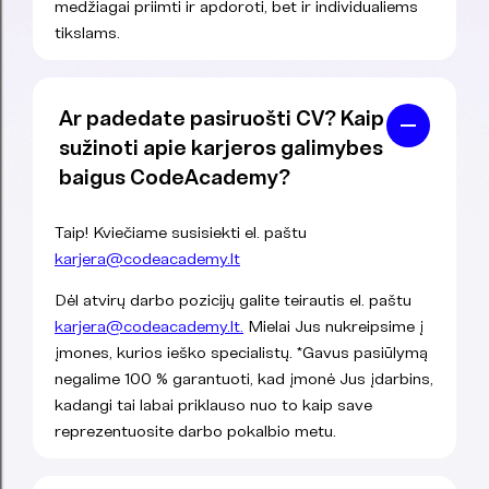
medžiagai priimti ir apdoroti, bet ir individualiems
tikslams.
Ar padedate pasiruošti CV? Kaip
sužinoti apie karjeros galimybes
baigus CodeAcademy?
Taip! Kviečiame susisiekti el. paštu
karjera@codeacademy.lt
Dėl atvirų darbo pozicijų galite teirautis el. paštu
karjera@codeacademy.lt.
Mielai Jus nukreipsime į
įmones, kurios ieško specialistų. *Gavus pasiūlymą
negalime 100 % garantuoti, kad įmonė Jus įdarbins,
kadangi tai labai priklauso nuo to kaip save
reprezentuosite darbo pokalbio metu.