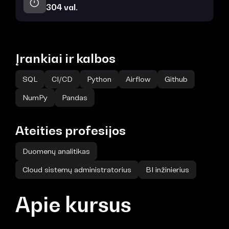
304 val.
Įrankiai ir kalbos
SQL
CI/CD
Python
Airflow
Github
NumPy
Pandas
Ateities profesijos
Duomenų analitikas
Cloud sistemų administratorius
BI inžinierius
Apie kursus