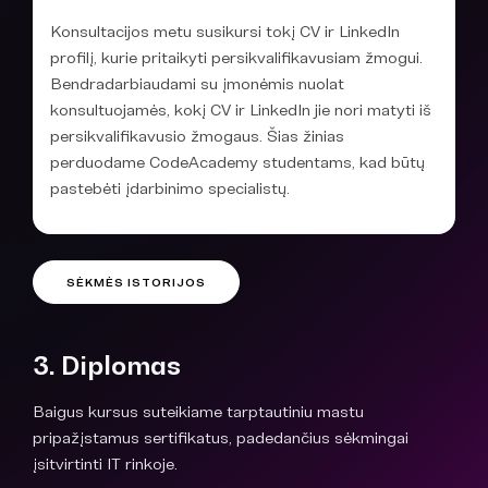
Konsultacijos metu susikursi tokį CV ir LinkedIn
profilį, kurie pritaikyti persikvalifikavusiam žmogui.
Bendradarbiaudami su įmonėmis nuolat
konsultuojamės, kokį CV ir LinkedIn jie nori matyti iš
persikvalifikavusio žmogaus. Šias žinias
perduodame CodeAcademy studentams, kad būtų
pastebėti įdarbinimo specialistų.
SĖKMĖS ISTORIJOS
3. Diplomas
Baigus kursus suteikiame tarptautiniu mastu
pripažįstamus sertifikatus, padedančius sėkmingai
įsitvirtinti IT rinkoje.