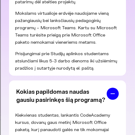
patarimų dėl ateities projektų.
Mokslams virtualioje erdvėje naudojame vieną
pažangiausių bei lanksčiausių pedagoginių
programų – Microsoft Teams. Kartu su Microsoft
Teams turėsite prieigą prie Microsoft Office
paketo nemokamai vieneriems metams.
Prisijungimai prie Studijų aplinkos studentams
atsiunčiami likus 5-3 darbo dienoms iki užsiėmimų
pradžios į sutartyje nurodytą el. paštą.
Kokias papildomas naudas
gausiu pasirinkęs šią programą?
Kiekvienas studentas, lankantis CodeAcademy
kursus, dovanų gaus metinį Microsoft Office
paketą, kurį panaudoti galės ne tik mokomajai