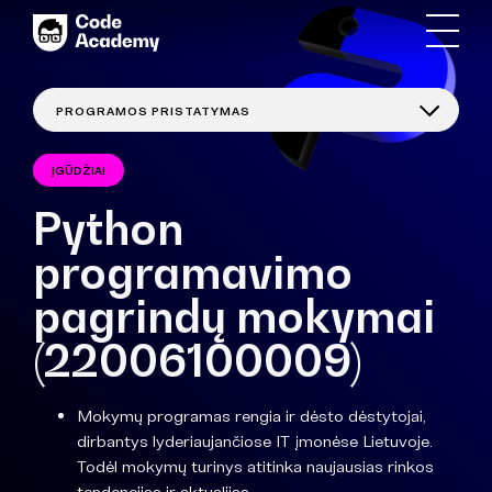
ĮGŪDŽIAI
Python
programavimo
pagrindų mokymai
(22006100009)
Mokymų programas rengia ir dėsto dėstytojai,
dirbantys lyderiaujančiose IT įmonėse Lietuvoje.
Todėl mokymų turinys atitinka naujausias rinkos
tendencijas ir aktualijas.