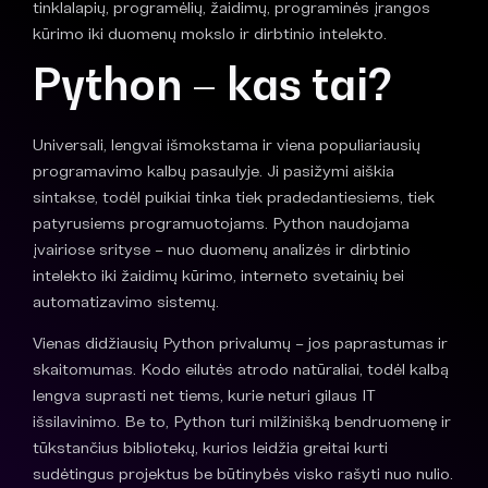
tinklalapių, programėlių, žaidimų, programinės įrangos
kūrimo iki duomenų mokslo ir dirbtinio intelekto.
Python
– kas tai?
Universali, lengvai išmokstama ir viena populiariausių
programavimo kalbų pasaulyje. Ji pasižymi aiškia
sintakse, todėl puikiai tinka tiek pradedantiesiems, tiek
patyrusiems programuotojams. Python naudojama
įvairiose srityse – nuo duomenų analizės ir dirbtinio
intelekto iki žaidimų kūrimo, interneto svetainių bei
automatizavimo sistemų.
Vienas didžiausių Python privalumų – jos paprastumas ir
skaitomumas. Kodo eilutės atrodo natūraliai, todėl kalbą
lengva suprasti net tiems, kurie neturi gilaus IT
išsilavinimo. Be to, Python turi milžinišką bendruomenę ir
tūkstančius bibliotekų, kurios leidžia greitai kurti
sudėtingus projektus be būtinybės visko rašyti nuo nulio.