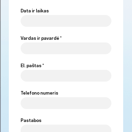
Data ir laikas
Vardas ir pavardė *
El. paštas *
Telefono numeris
Pastabos