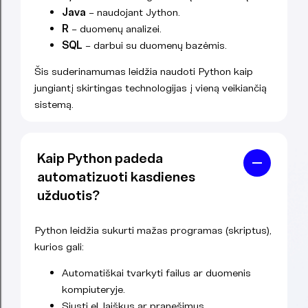
Java
– naudojant Jython.
R
– duomenų analizei.
SQL
– darbui su duomenų bazėmis.
Šis suderinamumas leidžia naudoti Python kaip
jungiantį skirtingas technologijas į vieną veikiančią
sistemą.
Kaip Python padeda
automatizuoti kasdienes
užduotis?
Python leidžia sukurti mažas programas (skriptus),
kurios gali:
Automatiškai tvarkyti failus ar duomenis
kompiuteryje.
Siųsti el. laiškus ar pranešimus.