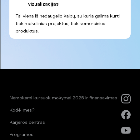
vizualizacijas
Tai viena iš nedaugelio kalbų, su kuria galima kurti
tiek mokslinius projektus, tiek komercinius
produktus.
Nemokami kursuok mokymai 2025 ir finansavimas
Kodėl mes?
Karjeros centras
Programos