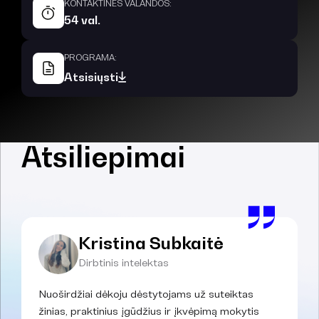
KONTAKTINĖS VALANDOS:
54 val.
PROGRAMA:
Atsisiųsti
Atsiliepimai
Kristina Subkaitė
Dirbtinis intelektas
Nuoširdžiai dėkoju dėstytojams už suteiktas
žinias, praktinius įgūdžius ir įkvėpimą mokytis