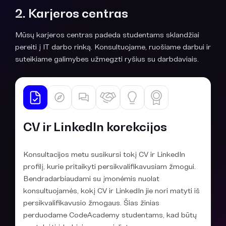
2. Karjeros centras
Mūsų karjeros centras padeda studentams sklandžiai
pereiti į IT darbo rinką. Konsultuojame, ruošiame darbui ir
suteikiame galimybes užmegzti ryšius su darbdaviais.
CV ir LinkedIn korekcijos
Konsultacijos metu susikursi tokį CV ir LinkedIn
profilį, kurie pritaikyti persikvalifikavusiam žmogui.
Bendradarbiaudami su įmonėmis nuolat
konsultuojamės, kokį CV ir LinkedIn jie nori matyti iš
persikvalifikavusio žmogaus. Šias žinias
perduodame CodeAcademy studentams, kad būtų