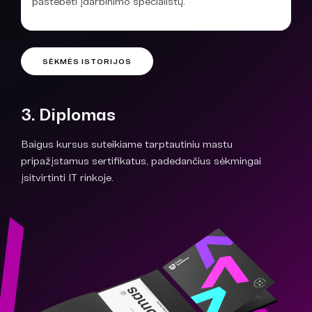
pastebėti įdarbinimo specialistų.
SĖKMĖS ISTORIJOS
3. Diplomas
Baigus kursus suteikiame tarptautiniu mastu
pripažįstamus sertifikatus, padedančius sėkmingai
įsitvirtinti IT rinkoje.