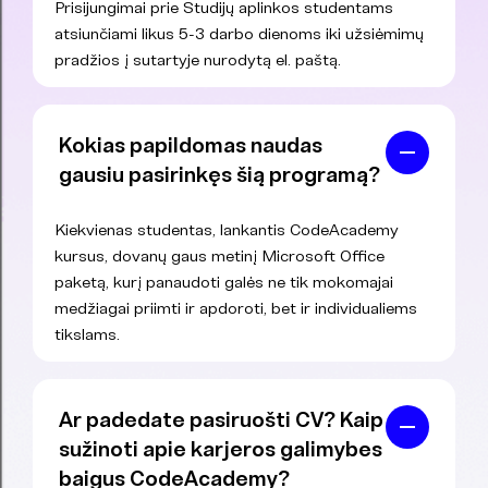
Prisijungimai prie Studijų aplinkos studentams
atsiunčiami likus 5-3 darbo dienoms iki užsiėmimų
pradžios į sutartyje nurodytą el. paštą.
Kokias papildomas naudas
gausiu pasirinkęs šią programą?
Kiekvienas studentas, lankantis CodeAcademy
kursus, dovanų gaus metinį Microsoft Office
paketą, kurį panaudoti galės ne tik mokomajai
medžiagai priimti ir apdoroti, bet ir individualiems
tikslams.
Ar padedate pasiruošti CV? Kaip
sužinoti apie karjeros galimybes
baigus CodeAcademy?