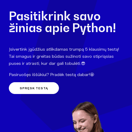
Pasitikrink savo
žinias apie Python!
Įsivertink įgūdžius atlikdamas trumpą 5 klausimų testą!
Tai smagus ir greitas būdas sužinoti savo stipriąsias
puses ir atrasti, kur dar gali tobulėti.😎
Pasiruošęs iššūkiui? Pradėk testą dabar!🤩
SPRĘSK TESTĄ