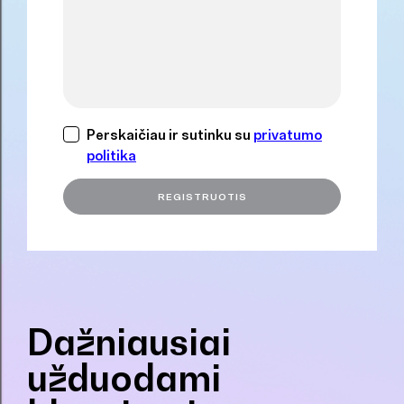
Perskaičiau ir sutinku su
privatumo
politika
Dažniausiai
užduodami