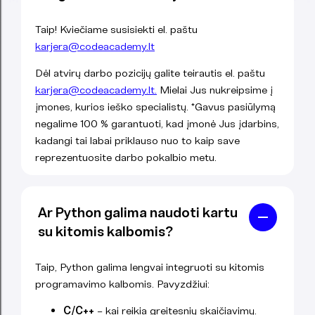
Taip! Kviečiame susisiekti el. paštu
karjera@codeacademy.lt
Dėl atvirų darbo pozicijų galite teirautis el. paštu
karjera@codeacademy.lt.
Mielai Jus nukreipsime į
įmones, kurios ieško specialistų. *Gavus pasiūlymą
negalime 100 % garantuoti, kad įmonė Jus įdarbins,
kadangi tai labai priklauso nuo to kaip save
reprezentuosite darbo pokalbio metu.
Ar Python galima naudoti kartu
su kitomis kalbomis?
Taip, Python galima lengvai integruoti su kitomis
programavimo kalbomis. Pavyzdžiui:
C/C++
– kai reikia greitesnių skaičiavimų.