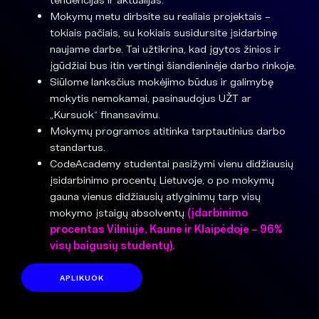
Mokymų metu dirbsite su realiais projektais –
tokiais pačiais, su kokiais susidursite įsidarbinę
naujame darbe. Tai užtikrina, kad įgytos žinios ir
įgūdžiai bus itin vertingi šiandieninėje darbo rinkoje.
Siūlome lanksčius mokėjimo būdus ir galimybę
mokytis nemokamai, pasinaudojus UŽT ar
„Kursuok“ finansavimu.
Mokymų programos atitinka tarptautinius darbo
standartus.
CodeAcademy studentai pasižymi vienu didžiausių
įsidarbinimo procentų Lietuvoje, o po mokymų
gauna vienus didžiausių atlyginimų tarp visų
mokymo įstaigų absolventų
(įdarbinimo
procentas Vilniuje, Kaune ir Klaipėdoje – 96%
visų baigusių studentų).
APLIKUOK