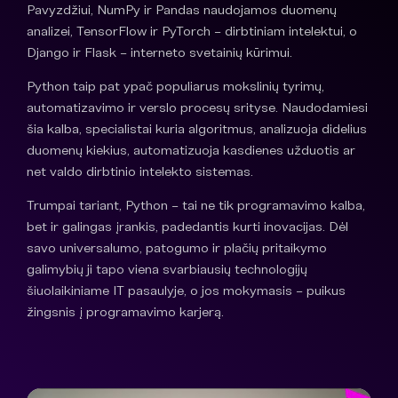
Pavyzdžiui, NumPy ir Pandas naudojamos duomenų
analizei, TensorFlow ir PyTorch – dirbtiniam intelektui, o
Django ir Flask – interneto svetainių kūrimui.
Python taip pat ypač populiarus mokslinių tyrimų,
automatizavimo ir verslo procesų srityse. Naudodamiesi
šia kalba, specialistai kuria algoritmus, analizuoja didelius
duomenų kiekius, automatizuoja kasdienes užduotis ar
net valdo dirbtinio intelekto sistemas.
Trumpai tariant, Python – tai ne tik programavimo kalba,
bet ir galingas įrankis, padedantis kurti inovacijas. Dėl
savo universalumo, patogumo ir plačių pritaikymo
galimybių ji tapo viena svarbiausių technologijų
šiuolaikiniame IT pasaulyje, o jos mokymasis – puikus
žingsnis į programavimo karjerą.