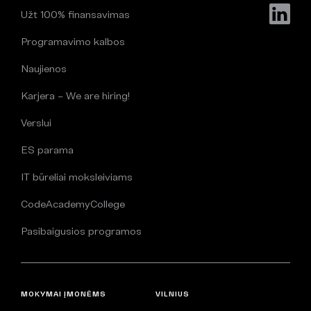
Užt 100% finansavimas
Programavimo kalbos
Naujienos
Karjera – We are hiring!
Verslui
ES parama
IT būreliai moksleiviams
CodeAcademyCollege
Pasibaigusios programos
MOKYMAI ĮMONĖMS
VILNIUS