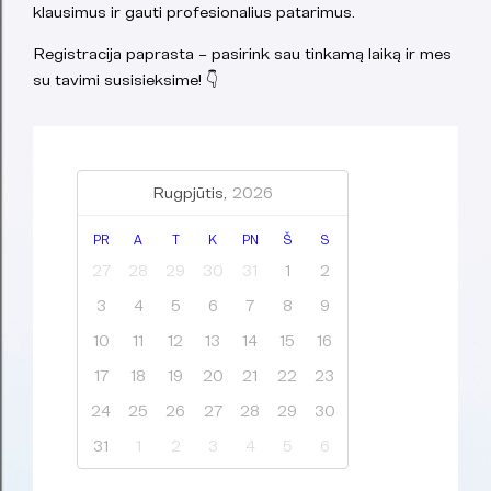
klausimus ir gauti profesionalius patarimus.
Registracija paprasta – pasirink sau tinkamą laiką ir mes
su tavimi susisieksime! 👇
Rugpjūtis,
2026
PR
A
T
K
PN
Š
S
27
28
29
30
31
1
2
3
4
5
6
7
8
9
10
11
12
13
14
15
16
17
18
19
20
21
22
23
24
25
26
27
28
29
30
31
1
2
3
4
5
6