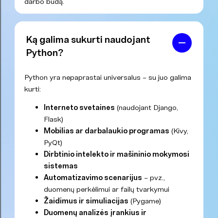
darbo būdą.
Ką galima sukurti naudojant
Python?
Python yra nepaprastai universalus – su juo galima
kurti:
Interneto svetaines
(naudojant Django,
Flask)
Mobilias ar darbalaukio programas
(Kivy,
PyQt)
Dirbtinio intelekto ir mašininio mokymosi
sistemas
Automatizavimo scenarijus
– pvz.,
duomenų perkėlimui ar failų tvarkymui
Žaidimus ir simuliacijas
(Pygame)
Duomenų analizės įrankius ir