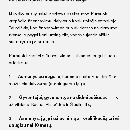
Nuo šiol suaugusieji, norintys pasinaudoti Kursuok
krepšelio finansavimu, dalyvaus konkursinėje atrankoje.
Tai reiškia, kad finansavimas bus skiriamas ne pirmumo
tvarka, o pagal konkursinę eilę, vadovaujantis aiškiai
nustatytais prioritetais.
Kursuok krepšelio finansavimas teikiamas pagal šiuos
prioritetus:
1.
Asmenys su negalia
, kuriems nustatytas 55 % ar
mažesnis dalyvumo (darbingumo) lygis.
2.
Gyventojai, gyvenantys ne didmiesčiuose
– t. y.
už Vilniaus, Kauno, Klaipėdos ir Šiaulių ribų.
3.
Asmenys, įgiję išsilavinimą ar kvalifikaciją prieš
daugiau nei 10 metų.