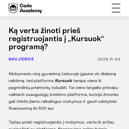
Ką verta žinoti prieš
registruojantis į „Kursuok“
programą?
NAUJIENOS
2025-11-03
Mokymasis visą gyvenimą Lietuvoje įgauna vis didesnę
reikšmę, tad platforma
Kursuok
tampa viena iš
pagrindinių priemonių tobulėti. Tai vieno langelio principu
veikianti suaugusiųjų švietimo platforma, kurioje žmonės
gali rinktis jiems reikalingus mokymus ir gauti valstybės
finansavimą iki 500 eur.
Tačiau prieš registruojantis į mokymus, verta iš arčiau
susipažinti su platforma, finansavimo galimybėmis,