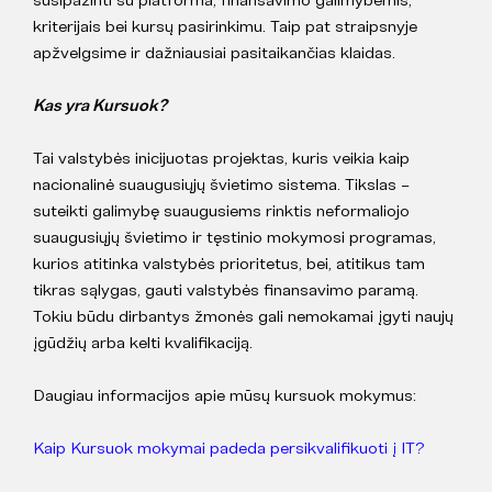
kriterijais bei kursų pasirinkimu. Taip pat straipsnyje
apžvelgsime ir dažniausiai pasitaikančias klaidas.
Kas yra Kursuok?
Tai valstybės inicijuotas projektas, kuris veikia kaip
nacionalinė suaugusiųjų švietimo sistema. Tikslas –
suteikti galimybę suaugusiems rinktis neformaliojo
suaugusiųjų švietimo ir tęstinio mokymosi programas,
kurios atitinka valstybės prioritetus, bei, atitikus tam
tikras sąlygas, gauti valstybės finansavimo paramą.
Tokiu būdu dirbantys žmonės gali nemokamai įgyti naujų
įgūdžių arba kelti kvalifikaciją.
Daugiau informacijos apie mūsų kursuok mokymus:
Kaip Kursuok mokymai padeda persikvalifikuoti į IT?