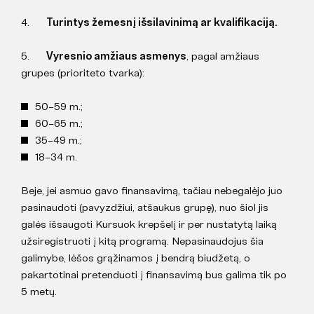
4.
Turintys žemesnį išsilavinimą ar kvalifikaciją.
5.
Vyresnio amžiaus asmenys
, pagal amžiaus
grupes (prioriteto tvarka):
50–59 m.;
60–65 m.;
35–49 m.;
18–34 m.
Beje, jei asmuo gavo finansavimą, tačiau nebegalėjo juo
pasinaudoti (pavyzdžiui, atšaukus grupę), nuo šiol jis
galės išsaugoti Kursuok krepšelį ir per nustatytą laiką
užsiregistruoti į kitą programą. Nepasinaudojus šia
galimybe, lėšos grąžinamos į bendrą biudžetą, o
pakartotinai pretenduoti į finansavimą bus galima tik po
5 metų.