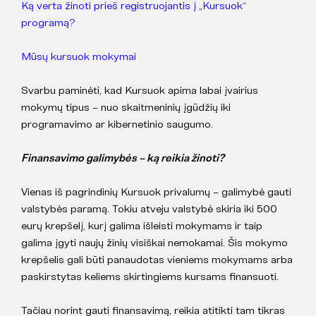
Ką verta žinoti prieš registruojantis į „Kursuok“
programą?
Mūsų kursuok mokymai
Svarbu paminėti, kad Kursuok apima labai įvairius
mokymų tipus – nuo skaitmeninių įgūdžių iki
programavimo ar kibernetinio saugumo.
Finansavimo galimybės – ką reikia žinoti?
Vienas iš pagrindinių Kursuok privalumų – galimybė gauti
valstybės paramą. Tokiu atveju valstybė skiria iki 500
eurų krepšelį, kurį galima išleisti mokymams ir taip
galima įgyti naujų žinių visiškai nemokamai. Šis mokymo
krepšelis gali būti panaudotas vieniems mokymams arba
paskirstytas keliems skirtingiems kursams finansuoti.
Tačiau norint gauti finansavimą, reikia atitikti tam tikras