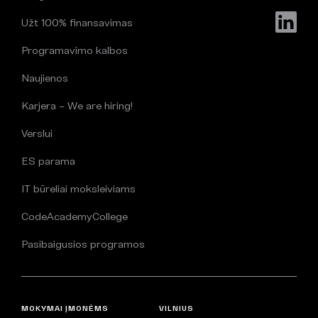
Užt 100% finansavimas
Programavimo kalbos
Naujienos
Karjera – We are hiring!
Verslui
ES parama
IT būreliai moksleiviams
CodeAcademyCollege
Pasibaigusios programos
MOKYMAI ĮMONĖMS
VILNIUS