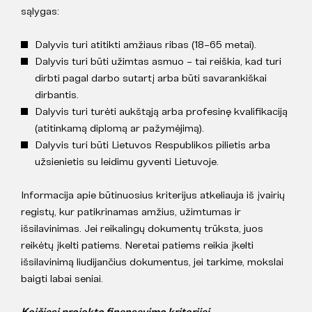
sąlygas:
Dalyvis turi atitikti amžiaus ribas (18–65 metai).
Dalyvis turi būti užimtas asmuo – tai reiškia, kad turi
dirbti pagal darbo sutartį arba būti savarankiškai
dirbantis.
Dalyvis turi turėti aukštąją arba profesinę kvalifikaciją
(atitinkamą diplomą ar pažymėjimą).
Dalyvis turi būti Lietuvos Respublikos pilietis arba
užsienietis su leidimu gyventi Lietuvoje.
Informacija apie būtinuosius kriterijus atkeliauja iš įvairių
registų, kur patikrinamas amžius, užimtumas ir
išsilavinimas. Jei reikalingų dokumentų trūksta, juos
reikėtų įkelti patiems. Neretai patiems reikia įkelti
išsilavinimą liudijančius dokumentus, jei tarkime, mokslai
baigti labai seniai.
Keičiasi projekto finansavimo kriterijai