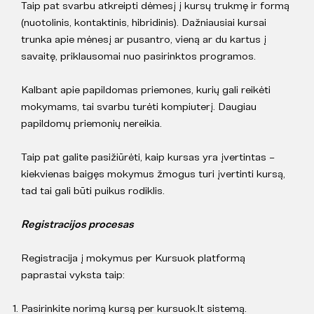
Taip pat svarbu atkreipti dėmesį į kursų trukmę ir formą
(nuotolinis, kontaktinis, hibridinis). Dažniausiai kursai
trunka apie mėnesį ar pusantro, vieną ar du kartus į
savaitę, priklausomai nuo pasirinktos programos.
Kalbant apie papildomas priemones, kurių gali reikėti
mokymams, tai svarbu turėti kompiuterį. Daugiau
papildomų priemonių nereikia.
Taip pat galite pasižiūrėti, kaip kursas yra įvertintas –
kiekvienas baigęs mokymus žmogus turi įvertinti kursą,
tad tai gali būti puikus rodiklis.
Registracijos procesas
Registracija į mokymus per Kursuok platformą
paprastai vyksta taip:
Pasirinkite norimą kursą per kursuok.lt sistemą.