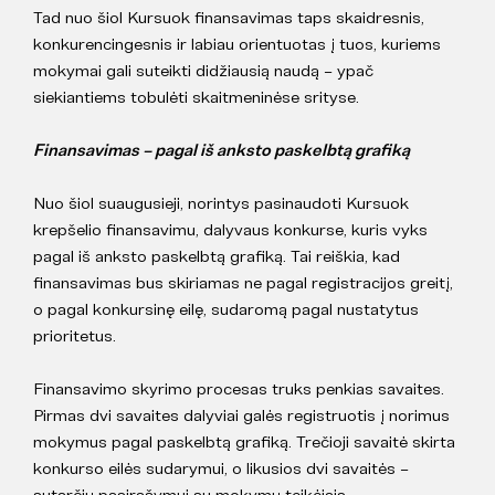
Tad nuo šiol Kursuok finansavimas taps skaidresnis,
konkurencingesnis ir labiau orientuotas į tuos, kuriems
mokymai gali suteikti didžiausią naudą – ypač
siekiantiems tobulėti skaitmeninėse srityse.
Finansavimas – pagal iš anksto paskelbtą grafiką
Nuo šiol suaugusieji, norintys pasinaudoti Kursuok
krepšelio finansavimu, dalyvaus konkurse, kuris vyks
pagal iš anksto paskelbtą grafiką. Tai reiškia, kad
finansavimas bus skiriamas ne pagal registracijos greitį,
o pagal konkursinę eilę, sudaromą pagal nustatytus
prioritetus.
Finansavimo skyrimo procesas truks penkias savaites.
Pirmas dvi savaites dalyviai galės registruotis į norimus
mokymus pagal paskelbtą grafiką. Trečioji savaitė skirta
konkurso eilės sudarymui, o likusios dvi savaitės –
sutarčių pasirašymui su mokymų teikėjais.