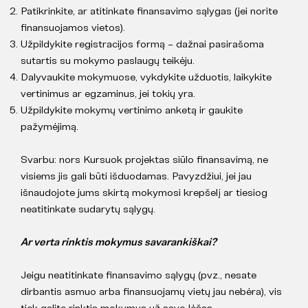
Patikrinkite, ar atitinkate finansavimo sąlygas (jei norite
finansuojamos vietos).
Užpildykite registracijos formą – dažnai pasirašoma
sutartis su mokymo paslaugų teikėju.
Dalyvaukite mokymuose, vykdykite užduotis, laikykite
vertinimus ar egzaminus, jei tokių yra.
Užpildykite mokymų vertinimo anketą ir gaukite
pažymėjimą.
Svarbu: nors Kursuok projektas siūlo finansavimą, ne
visiems jis gali būti išduodamas. Pavyzdžiui, jei jau
išnaudojote jums skirtą mokymosi krepšelį ar tiesiog
neatitinkate sudarytų sąlygų.
Ar verta rinktis mokymus savarankiškai?
Jeigu neatitinkate finansavimo sąlygų (pvz., nesate
dirbantis asmuo arba finansuojamų vietų jau nebėra), vis
tiek galite rinktis mokymus už savo lėšas.