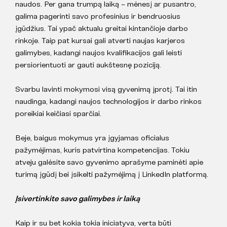
naudos. Per gana trumpą laiką – mėnesį ar pusantro,
galima pagerinti savo profesinius ir bendruosius
įgūdžius. Tai ypač aktualu greitai kintančioje darbo
rinkoje. Taip pat kursai gali atverti naujas karjeros
galimybes, kadangi naujos kvalifikacijos gali leisti
persiorientuoti ar gauti aukštesnę poziciją.
Svarbu lavinti mokymosi visą gyvenimą įprotį. Tai itin
naudinga, kadangi naujos technologijos ir darbo rinkos
poreikiai keičiasi sparčiai.
Beje, baigus mokymus yra įgyjamas oficialus
pažymėjimas, kuris patvirtina kompetencijas. Tokiu
atveju galėsite savo gyvenimo aprašyme paminėti apie
turimą įgūdį bei įsikelti pažymėjimą į LinkedIn platformą.
Įsivertinkite savo galimybes ir laiką
Kaip ir su bet kokia tokia iniciatyva, verta būti