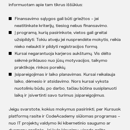
informuotam apie tam tikrus iššūkius:
Finansavimo sąlygos gali būti griežtos – jei
neatitinkate kriterijų, tiesiog nebus finansavimo.
Į programą, kurią pasirinkote, vietos gali greitai
užsipildyti. Tokiu atveju jei nusprendėte mokytis, reikia
nieko nelaukti ir pildyti registracijos formą.
Kursai negarantuoja karjeros aukštumų. Vis dėlto
sėkmė priklauso nuo jūsų motyvacijos, taikymo
praktikoje, rinkos poreikių.
Įsipareigojimas ir laiko planavimas. Kursai reikalauja
laiko, dėmesio ir atsidavimo. Nors kursai vyksta
nuotoliniu būdu, po darbo, tačiau būtina susiplanuoti
laiką ir įsivertinti savo turimus įsipareigojimus.
Jeigu svarstote, kokius mokymus pasirinkti, per Kursuok
platformą rasite ir CodeAcademy siūlomas programas –
nuo IT projektų valdymo iki kibernetinio saugumo ar
duomenų analizės. Jei kyla klausimų, visada galite