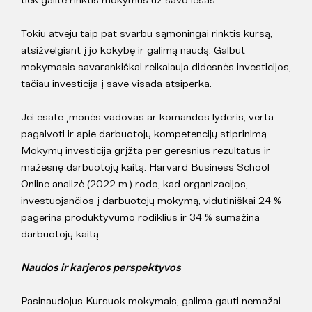
Tokiu atveju taip pat svarbu sąmoningai rinktis kursą,
atsižvelgiant į jo kokybę ir galimą naudą. Galbūt
mokymasis savarankiškai reikalauja didesnės investicijos,
tačiau investicija į save visada atsiperka.
Jei esate įmonės vadovas ar komandos lyderis, verta
pagalvoti ir apie darbuotojų kompetencijų stiprinimą.
Mokymų investicija grįžta per geresnius rezultatus ir
mažesnę darbuotojų kaitą. Harvard Business School
Online analizė (2022 m.) rodo, kad organizacijos,
investuojančios į darbuotojų mokymą, vidutiniškai 24 %
pagerina produktyvumo rodiklius ir 34 % sumažina
darbuotojų kaitą.
Naudos ir karjeros perspektyvos
Pasinaudojus Kursuok mokymais, galima gauti nemažai