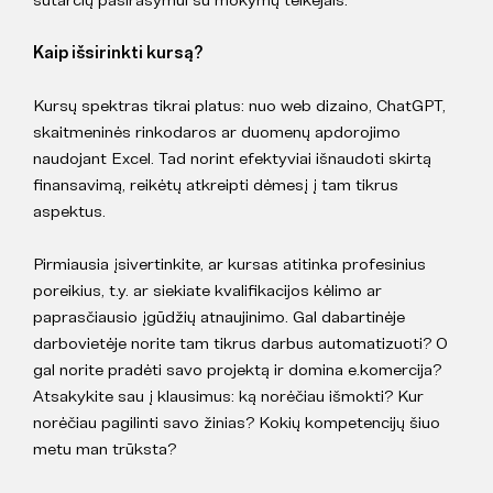
Kaip išsirinkti kursą?
Kursų spektras tikrai platus: nuo web dizaino, ChatGPT,
skaitmeninės rinkodaros ar duomenų apdorojimo
naudojant Excel. Tad norint efektyviai išnaudoti skirtą
finansavimą, reikėtų atkreipti dėmesį į tam tikrus
aspektus.
Pirmiausia įsivertinkite, ar kursas atitinka profesinius
poreikius, t.y. ar siekiate kvalifikacijos kėlimo ar
paprasčiausio įgūdžių atnaujinimo. Gal dabartinėje
darbovietėje norite tam tikrus darbus automatizuoti? O
gal norite pradėti savo projektą ir domina e.komercija?
Atsakykite sau į klausimus: ką norėčiau išmokti? Kur
norėčiau pagilinti savo žinias? Kokių kompetencijų šiuo
metu man trūksta?