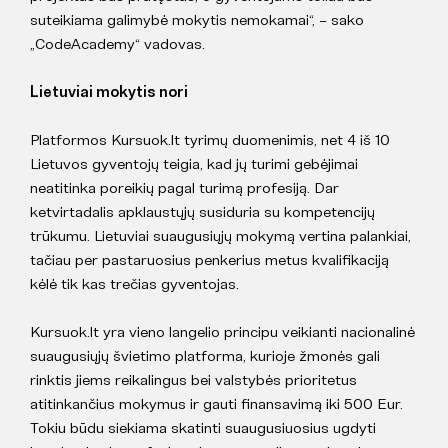
suteikiama galimybė mokytis nemokamai“, – sako
„CodeAcademy“ vadovas.
Lietuviai mokytis nori
Platformos Kursuok.lt tyrimų duomenimis, net 4 iš 10
Lietuvos gyventojų teigia, kad jų turimi gebėjimai
neatitinka poreikių pagal turimą profesiją. Dar
ketvirtadalis apklaustųjų susiduria su kompetencijų
trūkumu. Lietuviai suaugusiųjų mokymą vertina palankiai,
tačiau per pastaruosius penkerius metus kvalifikaciją
kėlė tik kas trečias gyventojas.
Kursuok.lt yra vieno langelio principu veikianti nacionalinė
suaugusiųjų švietimo platforma, kurioje žmonės gali
rinktis jiems reikalingus bei valstybės prioritetus
atitinkančius mokymus ir gauti finansavimą iki 500 Eur.
Tokiu būdu siekiama skatinti suaugusiuosius ugdyti