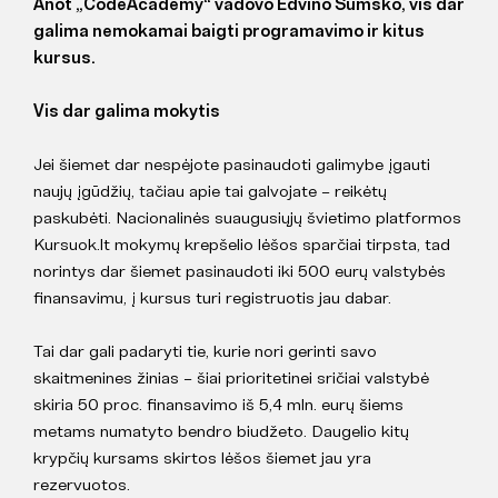
Anot „CodeAcademy“ vadovo Edvino Šumsko, vis dar
galima nemokamai baigti programavimo ir kitus
kursus.
Vis dar galima mokytis
Jei šiemet dar nespėjote pasinaudoti galimybe įgauti
naujų įgūdžių, tačiau apie tai galvojate – reikėtų
paskubėti. Nacionalinės suaugusiųjų švietimo platformos
Kursuok.lt mokymų krepšelio lėšos sparčiai tirpsta, tad
norintys dar šiemet pasinaudoti iki 500 eurų valstybės
finansavimu, į kursus turi registruotis jau dabar.
Tai dar gali padaryti tie, kurie nori gerinti savo
skaitmenines žinias – šiai prioritetinei sričiai valstybė
skiria 50 proc. finansavimo iš 5,4 mln. eurų šiems
metams numatyto bendro biudžeto. Daugelio kitų
krypčių kursams skirtos lėšos šiemet jau yra
rezervuotos.