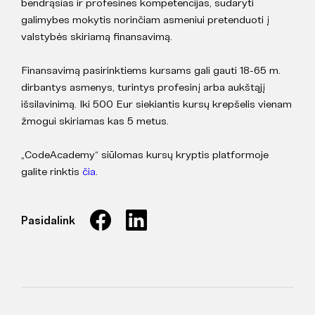
bendrąsias ir profesines kompetencijas, sudaryti
galimybes mokytis norinčiam asmeniui pretenduoti į
valstybės skiriamą finansavimą.
Finansavimą pasirinktiems kursams gali gauti 18-65 m.
dirbantys asmenys, turintys profesinį arba aukštąjį
išsilavinimą. Iki 500 Eur siekiantis kursų krepšelis vienam
žmogui skiriamas kas 5 metus.
„CodeAcademy“ siūlomas kursų kryptis platformoje
galite rinktis
čia
.
Pasidalink