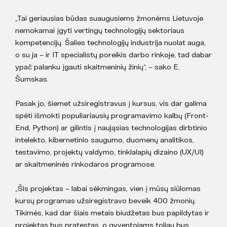
„Tai geriausias būdas suaugusiems žmonėms Lietuvoje
nemokamai įgyti vertingų technologijų sektoriaus
kompetencijų. Šalies technologijų industrija nuolat auga,
o su ja – ir IT specialistų poreikis darbo rinkoje, tad dabar
ypač palanku įgauti skaitmeninių žinių“, – sako E.
Šumskas.
Pasak jo, šiemet užsiregistravus į kursus, vis dar galima
spėti išmokti populiariausių programavimo kalbų (Front-
End, Python) ar gilintis į naująsias technologijas dirbtinio
intelekto, kibernetinio saugumo, duomenų analitikos,
testavimo, projektų valdymo, tinklalapių dizaino (UX/UI)
ar skaitmeninės rinkodaros programose.
„Šis projektas – labai sėkmingas, vien į mūsų siūlomas
kursų programas užsiregistravo beveik 400 žmonių.
Tikimės, kad dar šiais metais biudžetas bus papildytas ir
projektas bus pratęstas, o gyventojams toliau bus