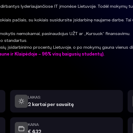
irbantys lyderiaujančiose IT įmonėse Lietuvoje. Todėl mokymų turin
iais pačiais, su kokiais susidursite įsidarbinę naujame darbe. Tai už
 mokytis nemokamai, pasinaudojus UŽT ar „Kursuok“ finansavimu.
o standartus.
ių įsidarbinimo procentų Lietuvoje, o po mokymų gauna vienus di
aune ir Klaipėdoje – 96% visų baigusių studentų).
LAIKAS:
2 kartai per savaitę
KAINA:
€ 432