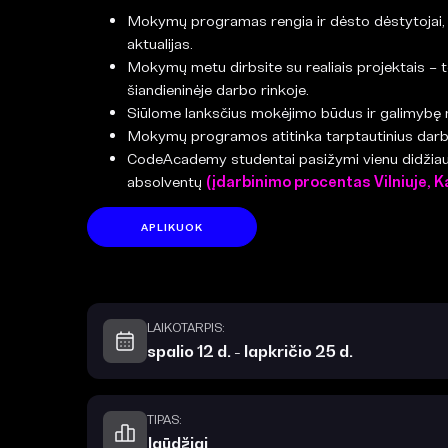
Mokymų programas rengia ir dėsto dėstytojai, d
aktualijas.
Mokymų metu dirbsite su realiais projektais – tok
šiandieninėje darbo rinkoje.
Siūlome lanksčius mokėjimo būdus ir galimybę
Mokymų programos atitinka tarptautinius darb
CodeAcademy studentai pasižymi vienu didžiaus
absolventų
(įdarbinimo procentas Vilniuje, K
APLIKUOK
LAIKOTARPIS:
spalio 12 d. - lapkričio 25 d.
TIPAS:
Įgūdžiai