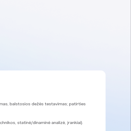
mas, balstosios dežės testavimas; patirties
chnikos, statinė/dinaminė analizė, įrankiai).