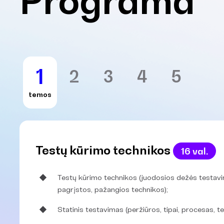
1
2
3
4
5
temos
Testų kūrimo technikos
16 val.
Testų kūrimo technikos (juodosios dežės testavi
pagrįstos, pažangios technikos);
Statinis testavimas (peržiūros, tipai, procesas, te