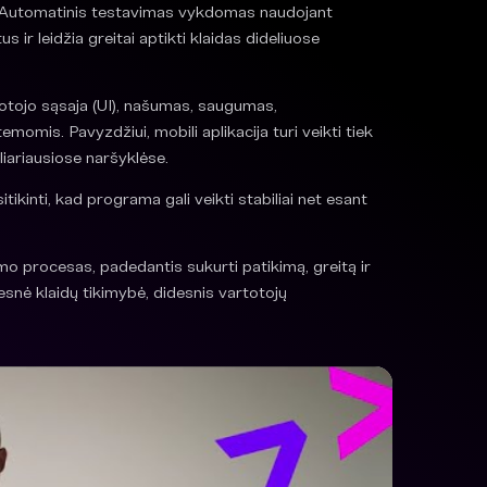
tų. Automatinis testavimas vykdomas naudojant
s ir leidžia greitai aptikti klaidas dideliuose
dotojo sąsaja (UI), našumas, saugumas,
momis. Pavyzdžiui, mobili aplikacija turi veikti tiek
liariausiose naršyklėse.
tikinti, kad programa gali veikti stabiliai net esant
imo procesas, padedantis sukurti patikimą, greitą ir
snė klaidų tikimybė, didesnis vartotojų