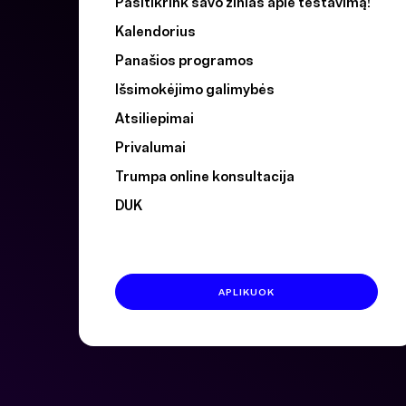
Pasitikrink savo žinias apie testavimą!
Kalendorius
Panašios programos
Išsimokėjimo galimybės
Atsiliepimai
Privalumai
Trumpa online konsultacija
DUK
APLIKUOK