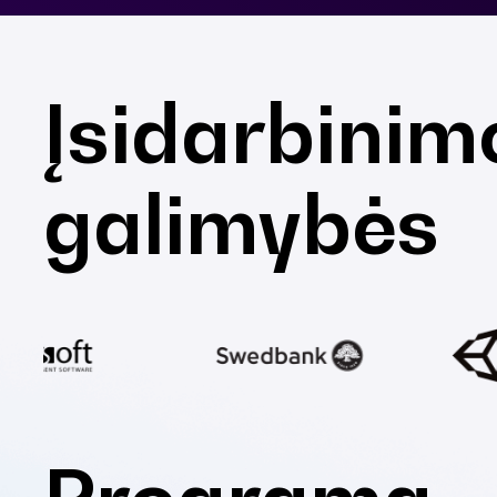
Įsidarbinim
galimybės
Programa