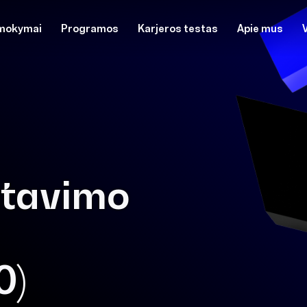
mokymai
Programos
Karjeros testas
Apie mus
stavimo
0)