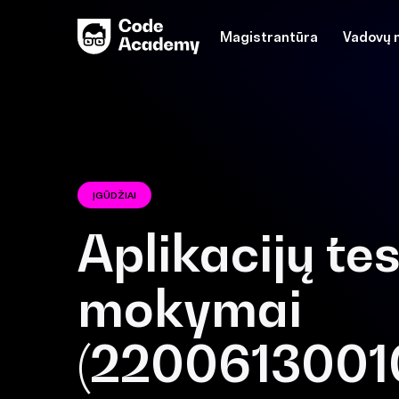
Magistrantūra
Vadovų 
ĮGŪDŽIAI
Aplikacijų te
mokymai
(2200613001