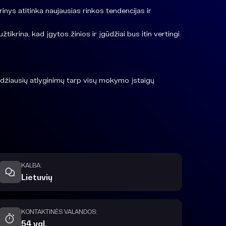
ys atitinka naujausias rinkos tendencijas ir
tikrina, kad įgytos žinios ir įgūdžiai bus itin vertingi
džiausių atlyginimų tarp visų mokymo įstaigų
KALBA:
Lietuvių
KONTAKTINĖS VALANDOS:
54 val.