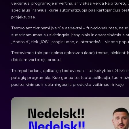
veiksmus programoje ir vertina, ar viskas veikia kaip turė
specialius įrankius, kurie automatizuoja pasikartojančius testu
projektuose.
Testuojant tikrinami įvairūs aspektai – funkcionalumas, nau
suderinamumas su skirtingais įrenginiais ir operacinėmis siste
„Android“, tiek „iOS“ įrenginiuose, o internetinė – visose popu
Testavimas taip pat apima apkrovos (load) testus, siekiant įsi
dideliam vartotojų srautui.
Trumpai tariant, aplikacijų testavimas – tai kokybės užtikrin
patogią programėlę. Kuo geriau testuota aplikacija, tuo maže
pasitenkinimas ir sėkmingesnis produkto veikimas rinkoje.