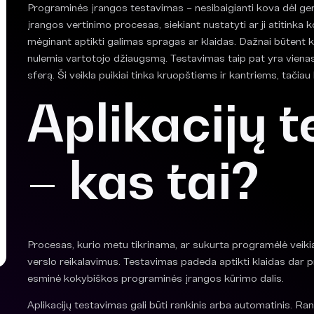
Programinės įrangos testavimas – nesibaigianti kova dėl g
įrangos vertinimo procesas, siekiant nustatyti ar ji atitinka
mėginant aptikti galimas spragas ar klaidas. Dažnai būtent
nulemia vartotojo džiaugsmą. Testavimas taip pat yra vienas 
sferą. Ši veikla puikiai tinka kruopštiems ir kantriems, ta
Aplikacijų 
– kas tai?
Procesas, kurio metu tikrinama, ar sukurta programėlė veikia 
verslo reikalavimus. Testavimas padeda aptikti klaidas dar pr
esminė kokybiškos programinės įrangos kūrimo dalis.
Aplikacijų testavimas gali būti rankinis arba automatinis. Ra