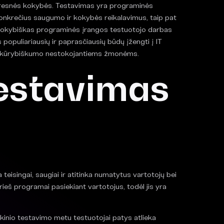
eresnės kokybės. Testavimas yra programinės
 konkrečius saugumo ir kokybės reikalavimus, taip pat
 kokybiškas programinės įrangos testuotojo darbas
populiariausių ir paprasčiausių būdų įžengti į IT
čiau kūrybiškumo nestokojantiems žmonėms.
testavimas
teisingai, saugiai ir atitinka numatytus vartotojų bei
ieš programai pasiekiant vartotojus, todėl jis yra
nkinio testavimo metu testuotojai patys atlieka