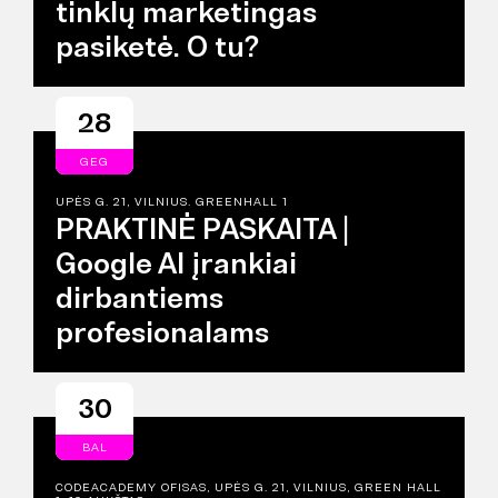
tinklų marketingas
pasiketė. O tu?
28
GEG
UPĖS G. 21, VILNIUS. GREENHALL 1
PRAKTINĖ PASKAITA |
Google AI įrankiai
dirbantiems
profesionalams
30
BAL
CODEACADEMY OFISAS, UPĖS G. 21, VILNIUS, GREEN HALL