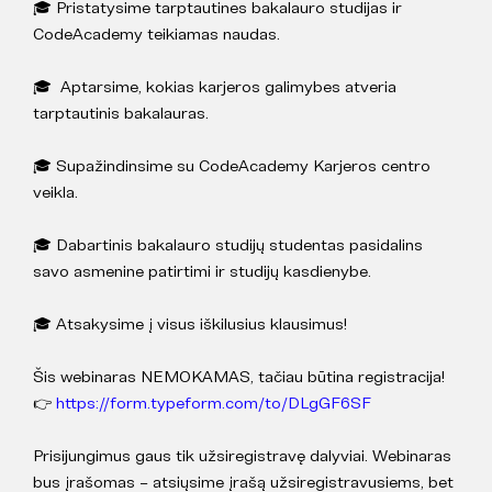
🎓 Pristatysime tarptautines bakalauro studijas ir
CodeAcademy teikiamas naudas.
🎓 Aptarsime, kokias karjeros galimybes atveria
tarptautinis bakalauras.
🎓 Supažindinsime su CodeAcademy Karjeros centro
veikla.
🎓 Dabartinis bakalauro studijų studentas pasidalins
savo asmenine patirtimi ir studijų kasdienybe.
🎓 Atsakysime į visus iškilusius klausimus!
Šis webinaras NEMOKAMAS, tačiau būtina registracija!
👉
https://form.typeform.com/to/DLgGF6SF
Prisijungimus gaus tik užsiregistravę dalyviai. Webinaras
bus įrašomas – atsiųsime įrašą užsiregistravusiems, bet