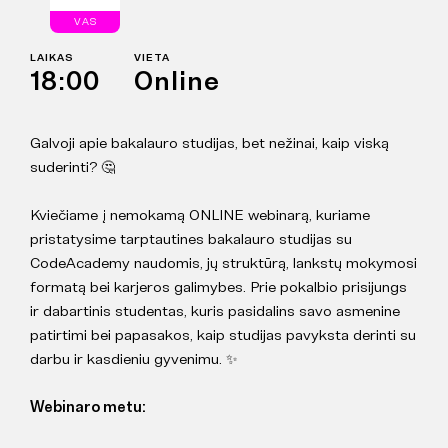
VAS
LAIKAS
VIETA
18:00
Online
Galvoji apie bakalauro studijas, bet nežinai, kaip viską
suderinti? 🤔
Kviečiame į nemokamą ONLINE webinarą, kuriame
pristatysime tarptautines bakalauro studijas su
CodeAcademy naudomis, jų struktūrą, lankstų mokymosi
formatą bei karjeros galimybes. Prie pokalbio prisijungs
ir dabartinis studentas, kuris pasidalins savo asmenine
patirtimi bei papasakos, kaip studijas pavyksta derinti su
darbu ir kasdieniu gyvenimu. ✨
Webinaro metu: