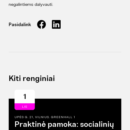
negalintiems dalyvauti.
Pasidalink
Kiti renginiai
1
LIE
UPĖS G. 21, VILNIUS. GREENHALL 1
Praktinė pamoka: socialinių