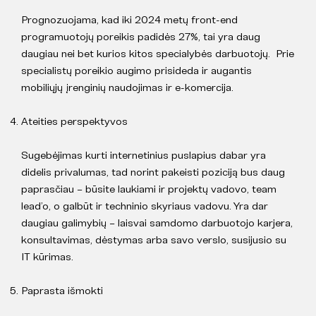
Prognozuojama, kad iki 2024 metų front-end
programuotojų poreikis padidės 27%, tai yra daug
daugiau nei bet kurios kitos specialybės darbuotojų. Prie
specialistų poreikio augimo prisideda ir augantis
mobiliųjų įrenginių naudojimas ir e-komercija.
Ateities perspektyvos
Sugebėjimas kurti internetinius puslapius dabar yra
didelis privalumas, tad norint pakeisti poziciją bus daug
paprasčiau – būsite laukiami ir projektų vadovo, team
lead’o, o galbūt ir techninio skyriaus vadovu. Yra dar
daugiau galimybių – laisvai samdomo darbuotojo karjera,
konsultavimas, dėstymas arba savo verslo, susijusio su
IT kūrimas.
Paprasta išmokti