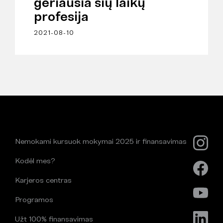
geriausia šių laikų
profesija
2021-08-10
Nemokami kursuok mokymai 2025 ir finansavimas
Kodėl mes?
Karjeros centras
Programos
Užt 100% finansavimas