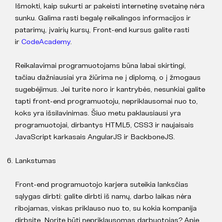
Išmokti, kaip sukurti ar pakeisti internetinę svetainę nėra
sunku. Galima rasti begalę reikalingos informacijos ir
patarimų, įvairių kursų, Front-end kursus galite rasti
ir
CodeAcademy
.
Reikalavimai programuotojams būna labai skirtingi,
tačiau dažniausiai yra žiūrima ne į diplomą, o į žmogaus
sugebėjimus. Jei turite noro ir kantrybės, nesunkiai galite
tapti front-end programuotoju, nepriklausomai nuo to,
koks yra išsilavinimas. Šiuo metu paklausiausi yra
programuotojai, dirbantys HTML5, CSS3 ir naujaisais
JavaScript karkasais AngularJS ir BackboneJS.
Lankstumas
Front-end programuotojo karjera suteikia lanksčias
sąlygas dirbti: galite dirbti iš namų, darbo laikas nėra
ribojamas, viskas priklauso nuo to, su kokia kompanija
dirbsite. Norite būti nepriklausomas darbuotojas? Apie