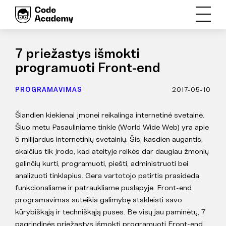
7 priežastys išmokti
programuoti Front-end
PROGRAMAVIMAS
2017-05-10
Šiandien kiekienai įmonei reikalinga internetinė svetainė.
Šiuo metu Pasauliniame tinkle (World Wide Web) yra apie
5 milijardus internetinių svetainių. Šis, kasdien augantis,
skaičius tik įrodo, kad ateityje reikės dar daugiau žmonių
galinčių kurti, programuoti, piešti, administruoti bei
analizuoti tinklapius. Gera vartotojo patirtis prasideda
funkcionaliame ir patraukliame puslapyje. Front-end
programavimas suteikia galimybę atskleisti savo
kūrybiškąją ir techniškąją puses. Be visų jau paminėtų, 7
pagrindinės priežastys išmokti programuoti Front-end.