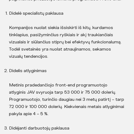
Didelė specialistų paklausa
Kompanijos nuolat siekia išsiskirti iš kitų, kurdamos
tinklapius, pasižyminčius ryškiais ir akį traukiančiais
vizualais ir siūlančius stiprų bei efektyvų funkcionalumą.
Todėl svetainės yra nuolat atnaujinamos, sekamos
vizualų tendencijos.
Didelis atlyginimas
Metinis pradedančiojo front-end programuotojo
atlyginis JAV svyruoja tarp 53 000 ir 75 000 dolerių.
Programuotojo, turinčio daugiau nei 3 metų patirtį – tarp
72 000 ir 100 000 dolerių. Kiekvienais metais atlyginimai
pakyla apie 4 – 5 %.
Didėjanti darbuotojų paklausa