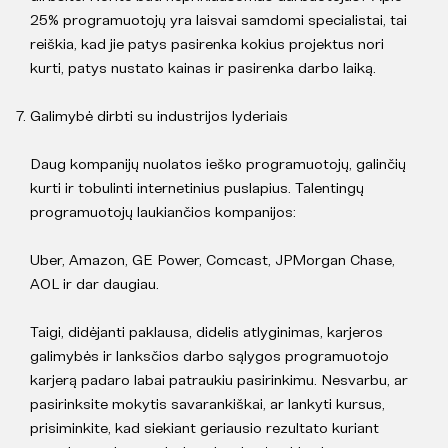
25% programuotojų yra laisvai samdomi specialistai, tai
reiškia, kad jie patys pasirenka kokius projektus nori
kurti, patys nustato kainas ir pasirenka darbo laiką.
Galimybė dirbti su industrijos lyderiais
Daug kompanijų nuolatos ieško programuotojų, galinčių
kurti ir tobulinti internetinius puslapius. Talentingų
programuotojų laukiančios kompanijos:
Uber, Amazon, GE Power, Comcast, JPMorgan Chase,
AOL ir dar daugiau.
Taigi, didėjanti paklausa, didelis atlyginimas, karjeros
galimybės ir lanksčios darbo sąlygos programuotojo
karjerą padaro labai patraukiu pasirinkimu. Nesvarbu, ar
pasirinksite mokytis savarankiškai, ar lankyti kursus,
prisiminkite, kad siekiant geriausio rezultato kuriant