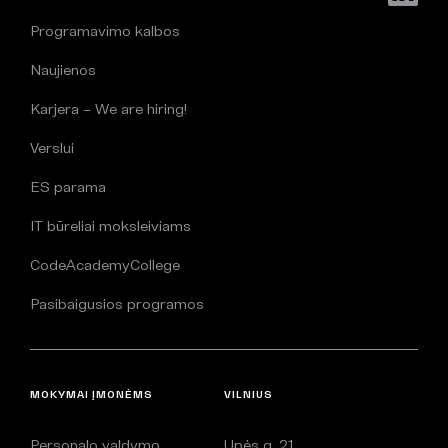
Programavimo kalbos
Naujienos
Karjera – We are hiring!
Verslui
ES parama
IT būreliai moksleiviams
CodeAcademyCollege
Pasibaigusios programos
MOKYMAI ĮMONĖMS
VILNIUS
Personalo valdymo
Upės g. 21,