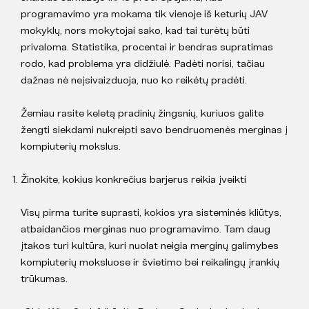
programavimo yra mokama tik vienoje iš keturių JAV
mokyklų, nors mokytojai sako, kad tai turėtų būti
privaloma. Statistika, procentai ir bendras supratimas
rodo, kad problema yra didžiulė. Padėti norisi, tačiau
dažnas nė neįsivaizduoja, nuo ko reikėtų pradėti.
Žemiau rasite keletą pradinių žingsnių, kuriuos galite
žengti siekdami nukreipti savo bendruomenės merginas į
kompiuterių mokslus.
Žinokite, kokius konkrečius barjerus reikia įveikti
Visų pirma turite suprasti, kokios yra sisteminės kliūtys,
atbaidančios merginas nuo programavimo. Tam daug
įtakos turi kultūra, kuri nuolat neigia merginų galimybes
kompiuterių moksluose ir švietimo bei reikalingų įrankių
trūkumas.