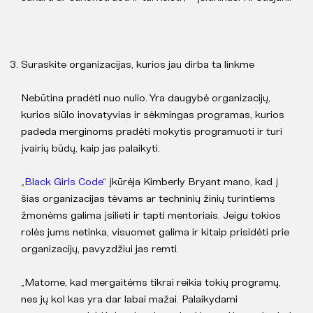
Suraskite organizacijas, kurios jau dirba ta linkme
Nebūtina pradėti nuo nulio. Yra daugybė organizacijų,
kurios siūlo inovatyvias ir sėkmingas programas, kurios
padeda merginoms pradėti mokytis programuoti ir turi
įvairių būdų, kaip jas palaikyti.
„
Black Girls Code
“ įkūrėja Kimberly Bryant mano, kad į
šias organizacijas tėvams ar techninių žinių turintiems
žmonėms galima įsilieti ir tapti mentoriais. Jeigu tokios
rolės jums netinka, visuomet galima ir kitaip prisidėti prie
organizacijų, pavyzdžiui jas remti.
„Matome, kad mergaitėms tikrai reikia tokių programų,
nes jų kol kas yra dar labai mažai. Palaikydami