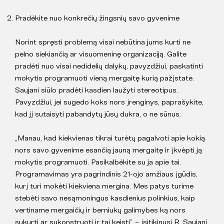
Pradėkite nuo konkrečių žingsnių savo gyvenime
Norint spręsti problemą visai nebūtina jums kurti ne
pelno siekiančią ar visuomeninę organizaciją. Galite
pradėti nuo visai nedidelių dalykų, pavyzdžiui, paskatinti
mokytis programuoti vieną mergaitę kurią pažįstate.
Saujani siūlo pradėti kasdien laužyti stereotipus.
Pavyzdžiui, jei sugedo koks nors įrenginys, paprašykite,
kad jį sutaisyti pabandytų jūsų dukra, o ne sūnus.
„Manau, kad kiekvienas tikrai turėtų pagalvoti apie kokią
nors savo gyvenime esančią jauną mergaitę ir įkvėpti ją
mokytis programuoti. Pasikalbėkite su ja apie tai.
Programavimas yra pagrindinis 21-ojo amžiaus įgūdis,
kurį turi mokėti kiekviena mergina. Mes patys turime
stebėti savo nesąmoningus kasdienius polinkius, kaip
vertiname mergaičių ir berniukų galimybes ką nors
sukurti ar sukonstruoti ir tai keisti”, – įsitikinusi R. Saujani.