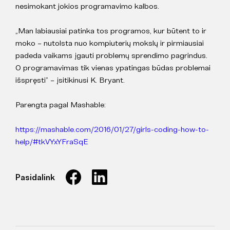
nesimokant jokios programavimo kalbos.
„Man labiausiai patinka tos programos, kur būtent to ir
moko – nutolsta nuo kompiuterių mokslų ir pirmiausiai
padeda vaikams įgauti problemų sprendimo pagrindus.
O programavimas tik vienas ypatingas būdas problemai
išspręsti” – įsitikinusi K. Bryant.
Parengta pagal Mashable:
https://mashable.com/2016/01/27/girls-coding-how-to-
help/#tkVYxYFraSqE
Pasidalink