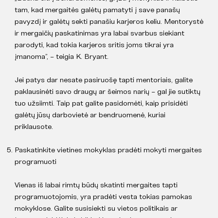
tam, kad mergaitės galėtų pamatyti į save panašų
pavyzdį ir galėtų sekti panašiu karjeros keliu. Mentorystė
ir mergaičių paskatinimas yra labai svarbus siekiant
parodyti, kad tokia karjeros sritis joms tikrai yra
įmanoma”, – teigia K. Bryant.
Jei patys dar nesate pasiruošę tapti mentoriais, galite
paklausinėti savo draugų ar šeimos narių – gal jie sutiktų
tuo užsiimti. Taip pat galite pasidomėti, kaip prisidėti
galėtų jūsų darbovietė ar bendruomenė, kuriai
priklausote.
Paskatinkite vietines mokyklas pradėti mokyti mergaites
programuoti
Vienas iš labai rimtų būdų skatinti mergaites tapti
programuotojomis, yra pradėti vesta tokias pamokas
mokyklose. Galite susisiekti su vietos politikais ar