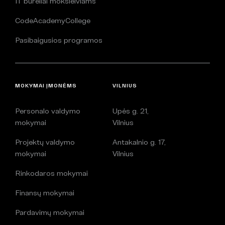
IT būreliai moksleiviams
CodeAcademyCollege
Pasibaigusios programos
MOKYMAI ĮMONĖMS
VILNIUS
Personalo valdymo
Upės g. 21,
mokymai
Vilnius
Projektų valdymo
Antakalnio g. 17,
mokymai
Vilnius
Rinkodaros mokymai
Finansų mokymai
Pardavimų mokymai