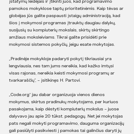
įstatymų leidėjais ir įtikinti juos, kad programavimo
pamokos mokyklose taptų prioritetinėmis. Kaip tėvas ar
globėjas jūs galite paspausti įstaigų administraciją, kad
šios į mokymosi programas įtrauktų daugiau dalykų,
susijusių su kompiuterių mokslais, skirtų skirtingo
amžiaus moksleiviams. Tikrai galite prisidėti prie
mokymosi sistemos pokyčių, jeigu esate mokytojas.
„Pradinėje mokykloje padaryti pokytį tikriausiai yra
lengviausia, nes tam jums nereikia, kad kažko imtųsi
visas rajonas, nereikia keisti mokymosi programų ar
tvarkaraščių”, – įsitikinęs H. Partovi.
„Code.org“ jau dabar organizuoja vienos dienos
mokymus, skirtus pradinukų mokytojams, per kuriuos
pasakojama, kaip dėstyti kompiuterių mokslus – juose
dalyvavo jau apie 20 tūkst. pedagogų. Net jei mokytojas
pats negali mokyti programavimo, dauguma organizacijų
gali pasiūlyti pasikviesti į pamokas tai galinčius daryti jų