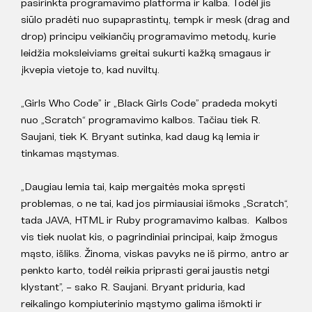
pasirinkta programavimo platforma ir kalba. Todėl jis
siūlo pradėti nuo supaprastintų, tempk ir mesk (drag and
drop) principu veikiančių programavimo metodų, kurie
leidžia moksleiviams greitai sukurti kažką smagaus ir
įkvepia vietoje to, kad nuviltų.
„Girls Who Code” ir „Black Girls Code” pradeda mokyti
nuo „Scratch“ programavimo kalbos. Tačiau tiek R.
Saujani, tiek K. Bryant sutinka, kad daug ką lemia ir
tinkamas mąstymas.
„Daugiau lemia tai, kaip mergaitės moka spręsti
problemas, o ne tai, kad jos pirmiausiai išmoks „Scratch“,
tada JAVA, HTML ir Ruby programavimo kalbas. Kalbos
vis tiek nuolat kis, o pagrindiniai principai, kaip žmogus
mąsto, išliks. Žinoma, viskas pavyks ne iš pirmo, antro ar
penkto karto, todėl reikia priprasti gerai jaustis netgi
klystant”, – sako R. Saujani. Bryant priduria, kad
reikalingo kompiuterinio mąstymo galima išmokti ir