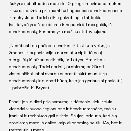
išskyrė nebaltaodes moteris. O programavimo pamokos
ir kursai dažniau prieinami turtingesnėse bendruomenėse
ir mokyklose. Todėl reikia galvoti apie tai, kokia
įvairialypė yra ši problema ir nepamiršti mergaičių iš
bendruomenių, kurioms yra mažiau atstovaujama.
„Nebūtinai tos pačios technikos ir taktikos veiks, jei
žmonės ir organizacijos norės atkreipti dėmesį
mergaičių iš afroamerikiečių ar Lotynų Amerikos
bendruomenių. Todėl norint į problemą pažiūrėti
visapusiškai, labai svarbu suprasti skirtumus tarp
bendruomenių ir surasti būdą, kaip jas geriausiai pasiekti“,
– pabrėžia K. Bryant.
Pasak jos, didinti prieinamumą ir dėmesio kiekį reikia
vienodai visuose regionuose ir bendruomenėse, tačiau
įrankiai ir technikos gali skirtis. Saujani priduria, kad šią
problemą mato iš dalies kaip ekonominę ne tik JAV, bet ir
tarptautiniu mastu.