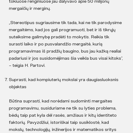
tokiuose renginiuose jau dalyvavo apie 50 milijonų
mergaičių ir merginų.
„Stereotipus sugriausime tik tada, kai ne tik parodysime
mergaitėms, kad jos gali programuoti, bet ir iš tikrųjų
suteiksime galimybę pradėti to mokytis. Reikia tik
surasti laiko ir po pusvalandžio mergaitė, kurią
programavimas iš pradžių baugino, bus jau kažką realiai
padariusi ir jos susidomėjimas šia veikla bus visai kitoks”,
– teigia H. Partovi.
Suprasti, kad kompiuterių mokslai yra daugiasluoksnis
objektas
Būtina suprasti, kad norėdami sudominti mergaites
programavimu, susiduriame ne tik su lyties problema,
bėdų taip pat kyla dėl rasės, amžiaus ir kitų identiteto
faktorių. Pavyzdžiui, istoriškai taip susiklostė, kad
mokslų, technologijų, inžinerijos ir matematikos sritys