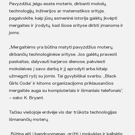
Pavyzdžiui, jeigu esate moteris, dirbanti mokslų,
technologijų, inžinerijos ar matematikos srityje,
pagalvokite, kaip jūsų asmeninė istorija galėtų įkvėpti
mergaites ir įrodytų, kad šiose srityse dirbti įmanoma ir
joms.
„Mergaitėms yra būtina matyti pavyzdžius moterų,
dirbančių technologinėse srityse. Jos galėtų pravesti
paskaitas, dalyvauti karjeros dienose, pakviesti
moksleives į savo darbą ir jį aprodyti arba kitaip
užmegzti ryšį su jomis. Tai gyvybiškai svarbu. „Black
Girls Code“ ir kitoms organizacijoms priklausančios
mergaitės auga su kompiuteriais ir išmaniais telefonais”,
– sako K. Bryant.
Tačiau viešojoje erdvėje vis dar trūksta technologijas
išmanančių moterų.
„Būtina eiti į bendruomenes, grįžti į mokyklas ir kalbėtis