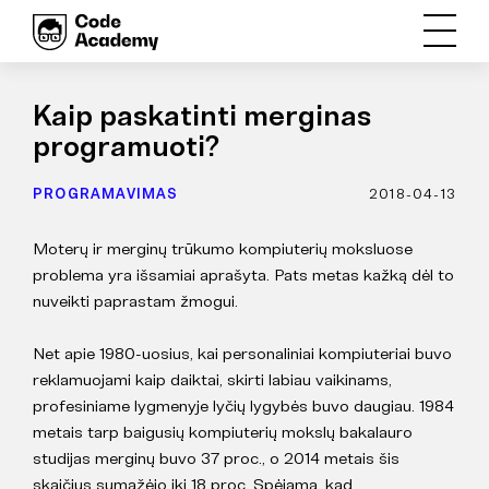
Kaip paskatinti merginas
programuoti?
PROGRAMAVIMAS
2018-04-13
Moterų ir merginų trūkumo kompiuterių moksluose
problema yra išsamiai aprašyta. Pats metas kažką dėl to
nuveikti paprastam žmogui.
Net apie 1980-uosius, kai personaliniai kompiuteriai buvo
reklamuojami kaip daiktai, skirti labiau vaikinams,
profesiniame lygmenyje lyčių lygybės buvo daugiau. 1984
metais tarp baigusių kompiuterių mokslų bakalauro
studijas merginų buvo 37 proc., o 2014 metais šis
skaičius sumažėjo iki 18 proc. Spėjama, kad