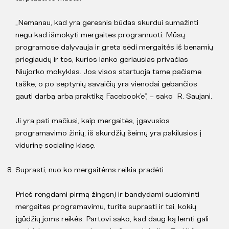
„Nemanau, kad yra geresnis būdas skurdui sumažinti
negu kad išmokyti mergaites programuoti. Mūsų
programose dalyvauja ir greta sėdi mergaitės iš benamių
prieglaudų ir tos, kurios lanko geriausias privačias
Niujorko mokyklas. Jos visos startuoja tame pačiame
taške, o po septynių savaičių yra vienodai gebančios
gauti darbą arba praktiką Facebook’e”, – sako R. Saujani.
Ji yra pati mačiusi, kaip mergaitės, įgavusios
programavimo žinių, iš skurdžių šeimų yra pakilusios į
vidurinę socialinę klasę.
Suprasti, nuo ko mergaitėms reikia pradėti
Prieš rengdami pirmą žingsnį ir bandydami sudominti
mergaites programavimu, turite suprasti ir tai, kokių
įgūdžių joms reikės. Partovi sako, kad daug ką lemti gali