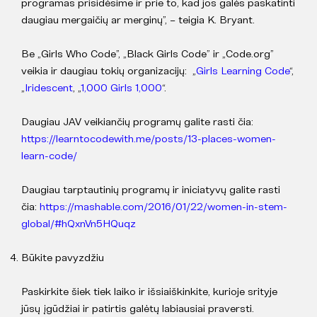
programas prisidėsime ir prie to, kad jos galės paskatinti
daugiau mergaičių ar merginų”, – teigia K. Bryant.
Be „Girls Who Code”, „Black Girls Code” ir „Code.org”
veikia ir daugiau tokių organizacijų: „
Girls Learning Code
“,
„
Iridescent
, „
1,000 Girls 1,000
“.
Daugiau JAV veikiančių programų galite rasti čia:
https://learntocodewith.me/posts/13-places-women-
learn-code/
Daugiau tarptautinių programų ir iniciatyvų galite rasti
čia:
https://mashable.com/2016/01/22/women-in-stem-
global/#hQxnVn5HQuqz
Būkite pavyzdžiu
Paskirkite šiek tiek laiko ir išsiaiškinkite, kurioje srityje
jūsų įgūdžiai ir patirtis galėtų labiausiai praversti.