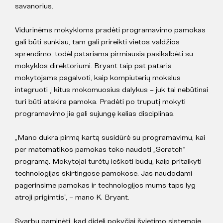
savanorius.
Vidurinėms mokykloms pradėti programavimo pamokas
gali būti sunkiau, tam gali prireikti vietos valdžios
sprendimo, todėl patariama pirmiausia pasikalbėti su
mokyklos direktoriumi. Bryant taip pat pataria
mokytojams pagalvoti, kaip kompiuterių mokslus
integruoti į kitus mokomuosius dalykus – juk tai nebūtinai
turi būti atskira pamoka. Pradėti po truputį mokyti
programavimo jie gali sujungę kelias disciplinas.
„Mano dukra pirmą kartą susidūrė su programavimu, kai
per matematikos pamokas teko naudoti „Scratch“
programą. Mokytojai turėtų ieškoti būdų, kaip pritaikyti
technologijas skirtingose pamokose. Jas naudodami
pagerinsime pamokas ir technologijos mums taps lyg
atroji prigimtis”, – mano K. Bryant.
Svarbu paminėti, kad dideli pokyčiai švietimo sistemoje