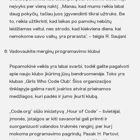
neįvyks per vieną naktį. „Manau, kad mums reikia labai
daug pokyčių, tačiau juos įgyvendinti tikrai užtruks. Be
to, reikia užtikrinti, kad laikas po pamokų nebūtų
leidžiamas veltui, nes atrodo, kad kiekviena diena, kai
nemokome savo vaikų, yra prarasta”, – teigia R. Saujani.
Vadovaukite merginų programavimo klubui
Popamokinė veikla yra labai svarbi, todėl galite pagalvoti
apie naujo klubo įkūrimą jūsų bendruomenėje. Toks yra
klubas „Girls Who Code Club“. Šios organizacijos
tinklapyje galima rasti įvairios atvirai prieinamos
medžiagos, kuri padės ir jums įkurti klubą.
„Code.org” siūlo iniciatyvą „Hour of Code” – švietėjai,
įmonės, įstaigos ar kiti savanoriai gali priimti ir
suorganizuoti valandos trukmės renginį, per kurį
mokoma programavimo pagrindų. Pasak H. Partovi,