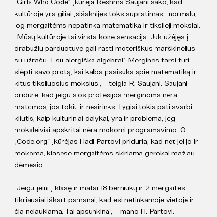
„Girls Who Code” įkūrėja Reshma Saujani sako, kad
kultūroje yra giliai įsišaknijęs toks supratimas: normalu,
jog mergaitėms nepatinka matematika ir tikslieji mokslai.
„Mūsų kultūroje tai virsta kone sensacija. Juk užėjęs į
drabužių parduotuvę gali rasti moteriškus marškinėlius
su užrašu „Esu alergiška algebrai“. Merginos tarsi turi
slėpti savo protą, kai kalba pasisuka apie matematiką ir
kitus tiksliuosius mokslus”, – teigia R. Saujani. Saujani
pridūrė, kad jeigu šios profesijos merginoms nėra
matomos, jos tokių ir nesirinks. Lygiai tokia pati svarbi
kliūtis, kaip kultūriniai dalykai, yra ir problema, jog
moksleiviai apskritai nėra mokomi programavimo. O
„Code.org“ įkūrėjas Hadi Partovi priduria, kad net jei jo ir
mokoma, klasėse mergaitėms skiriama gerokai mažiau
dėmesio.
„Jeigu įeini į klasę ir matai 18 berniukų ir 2 mergaites,
tikriausiai iškart pamanai, kad esi netinkamoje vietoje ir
čia nelaukiama. Tai apsunkina“, – mano H. Partovi.