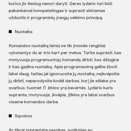
kurios jis tiesiog nenori daryti. Geras lyderis turi būti
pakankamai kompetetingas ir suprasti skiriamas
užduotis ir programinių įrangų veikimo principą.
Nuotaika
Komandos nuotaiką lemia ne tik įmonės renginiai,
vykstantys du ar tris kart per metus. Turite suprasti, kas
motyvuoja programuotojų komandą dirbti, kas džiugina
ir kas gadina nuotaiką. Apie programavimą galite žinoti
labai daug, tačiau jei ignoruosite jų nuotaiką, neįkvėpsite
jų dirbti, neparodysite kodėl darbas, kurį jie atlieka yra
svarbus, tuomet IT žinios yra bevertės. Lyderis kuris
supranta, motyvuoja, įkvėpia, įtikina yra labai svarbus
visame komandos darbe.
Sąvokos
Ar tikrai suprantate sąvokas, susijusias su