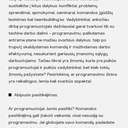
susitelkite į kitus dalykus: konfliktai, problemų
sprendimai, apmokymai, seminarai, komandos įgūdžių
lavinimas bei teambuilding’as. Vadybininkai, anksčiau
dirbę programuotojais dažniausiai gerai tvarkosi tik su
techine darbo dalimi – programavimu, palikdamas
antrame plane ne mažiau svarbius dalykus, taip po
truputį skaldydamas komandą ir mažindamas darbo
efektyvumą, nesukuriant geriausių įmanomų sąlygų
darbuotojams. Tačiau tikrai yra žmonių, kurie yra puikūs
programuotojai ir puikūs vadybininkai, bet kiek tokių
žmonių pažystate? Pasirinkimą, ar programavimo žinios
yra reikalingos, lemia keli svarbūs aspektai:
Abipusis pasitikėjimas.
Ar programuotojai Jumis pasitiki? Komandos
pasitikėjimą gali įtakoti veiksniai, visai nesusiję su
programavimu. Jei globojate savo komandą, padedate