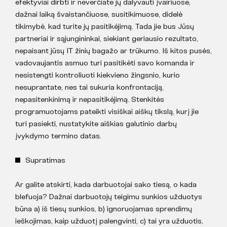
efektyviai dirbti ir neverčiate jų dalyvauti įvairiuose,
dažnai laiką švaistančiuose, susitikimuose, didelė
tikimybė, kad turite jų pasitikėjimą. Tada jie bus Jūsų
partneriai ir sąjungininkai, siekiant geriausio rezultato,
nepaisant jūsų IT žinių bagažo ar trūkumo. Iš kitos pusės,
vadovaujantis asmuo turi pasitikėti savo komanda ir
nesistengti kontroliuoti kiekvieno žingsnio, kurio
nesuprantate, nes tai sukuria konfrontaciją,
nepasitenkinimą ir nepasitikėjimą. Stenkitės
programuotojams pateikti visiškai aiškų tikslą, kurį jie
turi pasiekti, nustatykite aiškias galutinio darbų
įvykdymo termino datas.
Supratimas
Ar galite atskirti, kada darbuotojai sako tiesą, o kada
blefuoja? Dažnai darbuotojų teigimu sunkios užduotys
būna a) iš tiesų sunkios, b) ignoruojamas sprendimų
ieškojimas, kaip užduotį palengvinti, c) tai yra užduotis,