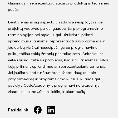
klausimus ir reprezentuoti sukurtą produktą iš techninės
pusės.
Bent vienas iš šių aspektų visada yra neišpildytas. Jei
projektų vadovas puikiai gaudosi tarp programavimo
terminologijos bei sąvokų, gali užtikrintai priimti
sprendimus ir tinkamai reprezentuoti savo komandą ir
jos darbą visiškai nesusipažinęs su programavimu –
puiku, tačiau tokių žmonių pasitaiko retai. Anksčiau ar
vėliau susidursite su problema, kad žinių trūkumas pakiš
koją priimant sprendimus ar reprezentuojant komandą.
Jei jaučiate, kad turėtumėte sužinoti daugiau apie
programavimą ir programavimo kursus, kuriuos gali
pasiūlyti CodeAcademy.lt programavimo akademija,
visada lauksime Jūsų el. laiškų ir skambučių.
Pasidalink