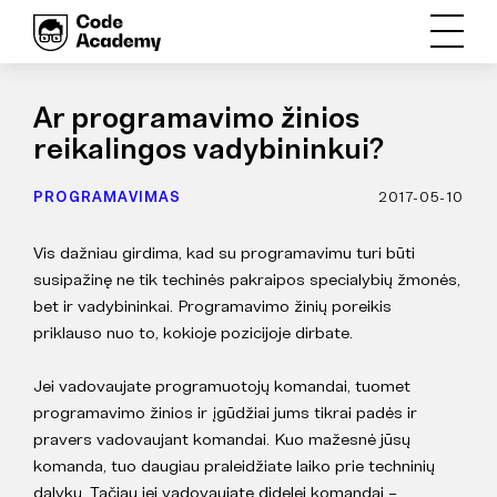
Ar programavimo žinios
reikalingos vadybininkui?
PROGRAMAVIMAS
2017-05-10
Vis dažniau girdima, kad su programavimu turi būti
susipažinę ne tik techinės pakraipos specialybių žmonės,
bet ir vadybininkai. Programavimo žinių poreikis
priklauso nuo to, kokioje pozicijoje dirbate.
Jei vadovaujate programuotojų komandai, tuomet
programavimo žinios ir įgūdžiai jums tikrai padės ir
pravers vadovaujant komandai. Kuo mažesnė jūsų
komanda, tuo daugiau praleidžiate laiko prie techninių
dalykų. Tačiau jei vadovaujate didelei komandai –