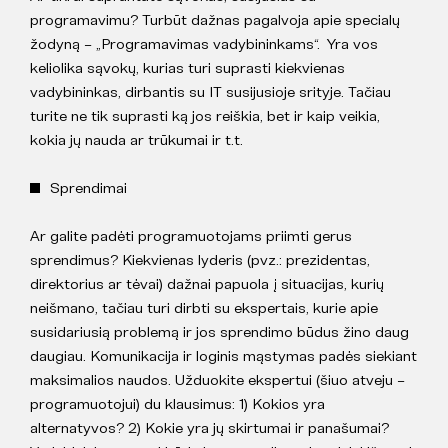
programavimu? Turbūt dažnas pagalvoja apie specialų
žodyną – „Programavimas vadybininkams“. Yra vos
keliolika sąvokų, kurias turi suprasti kiekvienas
vadybininkas, dirbantis su IT susijusioje srityje. Tačiau
turite ne tik suprasti ką jos reiškia, bet ir kaip veikia,
kokia jų nauda ar trūkumai ir t.t.
Sprendimai
Ar galite padėti programuotojams priimti gerus
sprendimus? Kiekvienas lyderis (pvz.: prezidentas,
direktorius ar tėvai) dažnai papuola į situacijas, kurių
neišmano, tačiau turi dirbti su ekspertais, kurie apie
susidariusią problemą ir jos sprendimo būdus žino daug
daugiau. Komunikacija ir loginis mąstymas padės siekiant
maksimalios naudos. Užduokite ekspertui (šiuo atveju –
programuotojui) du klausimus: 1) Kokios yra
alternatyvos? 2) Kokie yra jų skirtumai ir panašumai?