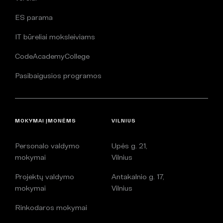
ES parama
IT būreliai moksleiviams
CodeAcademyCollege
Pasibaigusios programos
MOKYMAI ĮMONĖMS
VILNIUS
Personalo valdymo
Upės g. 21,
mokymai
Vilnius
Projektų valdymo
Antakalnio g. 17,
mokymai
Vilnius
Rinkodaros mokymai