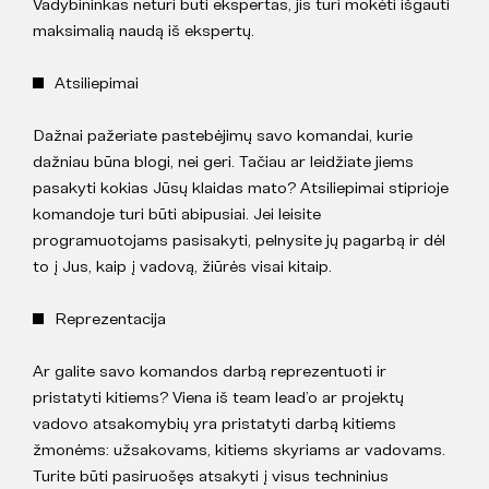
Vadybininkas neturi būti ekspertas, jis turi mokėti išgauti
maksimalią naudą iš ekspertų.
Atsiliepimai
Dažnai pažeriate pastebėjimų savo komandai, kurie
dažniau būna blogi, nei geri. Tačiau ar leidžiate jiems
pasakyti kokias Jūsų klaidas mato? Atsiliepimai stiprioje
komandoje turi būti abipusiai. Jei leisite
programuotojams pasisakyti, pelnysite jų pagarbą ir dėl
to į Jus, kaip į vadovą, žiūrės visai kitaip.
Reprezentacija
Ar galite savo komandos darbą reprezentuoti ir
pristatyti kitiems? Viena iš team lead’o ar projektų
vadovo atsakomybių yra pristatyti darbą kitiems
žmonėms: užsakovams, kitiems skyriams ar vadovams.
Turite būti pasiruošęs atsakyti į visus techninius