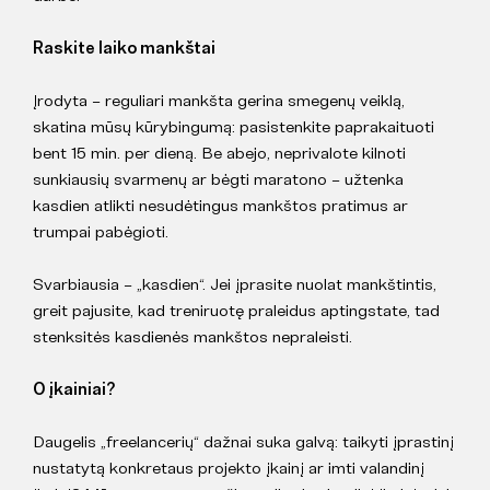
Raskite laiko mankštai
Įrodyta – reguliari mankšta gerina smegenų veiklą,
skatina mūsų kūrybingumą: pasistenkite paprakaituoti
bent 15 min. per dieną. Be abejo, neprivalote kilnoti
sunkiausių svarmenų ar bėgti maratono – užtenka
kasdien atlikti nesudėtingus mankštos pratimus ar
trumpai pabėgioti.
Svarbiausia – „kasdien“. Jei įprasite nuolat mankštintis,
greit pajusite, kad treniruotę praleidus aptingstate, tad
stenksitės kasdienės mankštos nepraleisti.
O įkainiai?
Daugelis „freelancerių“ dažnai suka galvą: taikyti įprastinį
nustatytą konkretaus projekto įkainį ar imti valandinį