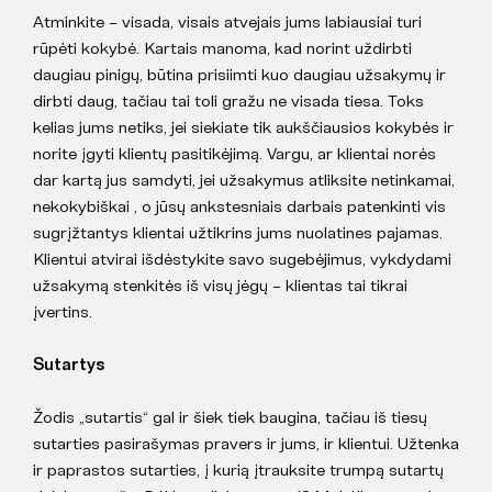
Atminkite – visada, visais atvejais jums labiausiai turi
rūpėti kokybė. Kartais manoma, kad norint uždirbti
daugiau pinigų, būtina prisiimti kuo daugiau užsakymų ir
dirbti daug, tačiau tai toli gražu ne visada tiesa. Toks
kelias jums netiks, jei siekiate tik aukščiausios kokybės ir
norite įgyti klientų pasitikėjimą. Vargu, ar klientai norės
dar kartą jus samdyti, jei užsakymus atliksite netinkamai,
nekokybiškai , o jūsų ankstesniais darbais patenkinti vis
sugrįžtantys klientai užtikrins jums nuolatines pajamas.
Klientui atvirai išdėstykite savo sugebėjimus, vykdydami
užsakymą stenkitės iš visų jėgų – klientas tai tikrai
įvertins.
Sutartys
Žodis „sutartis“ gal ir šiek tiek baugina, tačiau iš tiesų
sutarties pasirašymas pravers ir jums, ir klientui. Užtenka
ir paprastos sutarties, į kurią įtrauksite trumpą sutartų