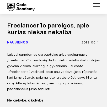
Freelancer’io pareigos, apie
kurias niekas nekalba
NAUJIENOS
2018-06-11
Laisvai samdomas darbuotojas arba vadinamasis
„freelanceris“ ir pastovią darbo vieto turintis darbuotojas
gyvena visiškai skirtingus gyvenimus. Jei esate
„freelanceris“, vadinasi, pats sau vadovaujate, rūpinatės,
kad jums užtektų pajamų, stengiatės plėsti savo klientų
ratą. Atkreipkite dėmesį į vertingus patarimus,
padėsiančius jums tobulėti.
Ne kiekybė, o kokybė