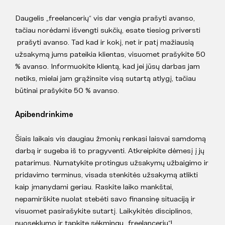
Daugelis „freelancerių“ vis dar vengia prašyti avanso,
tačiau norėdami išvengti sukčių, esate tiesiog priversti
prašyti avanso. Tad kad ir kokį, net ir patį mažiausią
užsakymą jums pateikia klientas, visuomet prašykite 50
% avanso. Informuokite klientą, kad jei jūsų darbas jam
netiks, mielai jam grąžinsite visą sutartą atlygį, tačiau
būtinai prašykite 50 % avanso.
Apibendrinkime
Šiais laikais vis daugiau žmonių renkasi laisvai samdomą
darbą ir sugeba iš to pragyventi. Atkreipkite dėmesį į jų
patarimus. Numatykite protingus užsakymų užbaigimo ir
pridavimo terminus, visada stenkitės užsakymą atlikti
kaip įmanydami geriau. Raskite laiko mankštai,
nepamirškite nuolat stebėti savo finansinę situaciją ir
visuomet pasirašykite sutartį. Laikykitės disciplinos,
nuoseklumo ir tapkite sėkmingu „freelanceriu“!