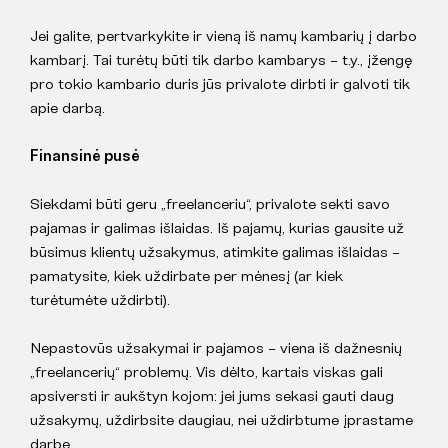
Jei galite, pertvarkykite ir vieną iš namų kambarių į darbo
kambarį. Tai turėtų būti tik darbo kambarys – t.y., įžengę
pro tokio kambario duris jūs privalote dirbti ir galvoti tik
apie darbą.
Finansinė pusė
Siekdami būti geru „freelanceriu“, privalote sekti savo
pajamas ir galimas išlaidas. Iš pajamų, kurias gausite už
būsimus klientų užsakymus, atimkite galimas išlaidas –
pamatysite, kiek uždirbate per mėnesį (ar kiek
turėtumėte uždirbti).
Nepastovūs užsakymai ir pajamos – viena iš dažnesnių
„freelancerių“ problemų. Vis dėlto, kartais viskas gali
apsiversti ir aukštyn kojom: jei jums sekasi gauti daug
užsakymų, uždirbsite daugiau, nei uždirbtume įprastame
darbe.