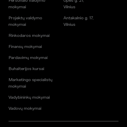
Personalo valdymo
Upės g. 21,
mokymai
Vilnius
Projektų valdymo
Antakalnio g. 17,
mokymai
Vilnius
Rinkodaros mokymai
Finansų mokymai
Pardavimų mokymai
Buhalterijos kursai
Marketingo specialistų
mokymai
Vadybininkų mokymai
Vadovų mokymai