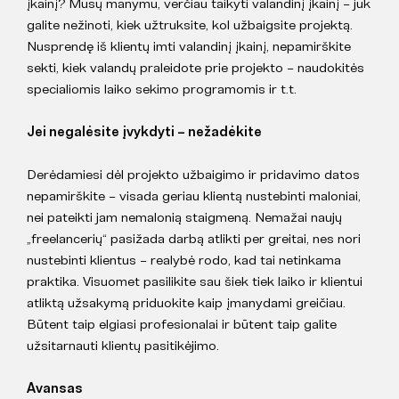
įkainį? Mūsų manymu, verčiau taikyti valandinį įkainį – juk
galite nežinoti, kiek užtruksite, kol užbaigsite projektą.
Nusprendę iš klientų imti valandinį įkainį, nepamirškite
sekti, kiek valandų praleidote prie projekto – naudokitės
specialiomis laiko sekimo programomis ir t.t.
Jei negalėsite įvykdyti – nežadėkite
Derėdamiesi dėl projekto užbaigimo ir pridavimo datos
nepamirškite – visada geriau klientą nustebinti maloniai,
nei pateikti jam nemalonią staigmeną. Nemažai naujų
„freelancerių“ pasižada darbą atlikti per greitai, nes nori
nustebinti klientus – realybė rodo, kad tai netinkama
praktika. Visuomet pasilikite sau šiek tiek laiko ir klientui
atliktą užsakymą priduokite kaip įmanydami greičiau.
Būtent taip elgiasi profesionalai ir būtent taip galite
užsitarnauti klientų pasitikėjimo.
Avansas