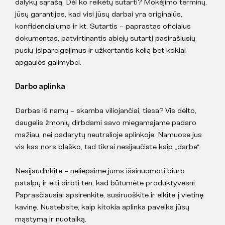
dalykų sąrašą. Dėl ko reikėtų sutarti? Mokėjimo terminų,
jūsų garantijos, kad visi jūsų darbai yra originalūs,
konfidencialumo ir kt. Sutartis – paprastas oficialus
dokumentas, patvirtinantis abiejų sutartį pasirašiusių
pusių įsipareigojimus ir užkertantis kelią bet kokiai
apgaulės galimybei.
Darbo aplinka
Darbas iš namų – skamba viliojančiai, tiesa? Vis dėlto,
daugelis žmonių dirbdami savo miegamajame padaro
mažiau, nei padarytų neutralioje aplinkoje. Namuose jus
vis kas nors blaško, tad tikrai nesijaučiate kaip „darbe“.
Nesijaudinkite – neliepsime jums išsinuomoti biuro
patalpų ir eiti dirbti ten, kad būtumėte produktyvesni.
Paprasčiausiai apsirenkite, susiruoškite ir eikite į vietinę
kavinę. Nustebsite, kaip kitokia aplinka paveiks jūsų
mąstymą ir nuotaiką.