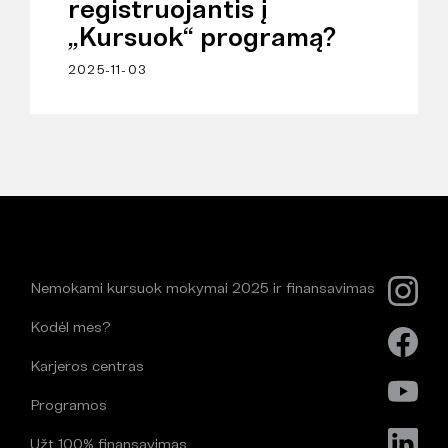
registruojantis į
„Kursuok“ programą?
2025-11-03
Nemokami kursuok mokymai 2025 ir finansavimas
Kodėl mes?
Karjeros centras
Programos
Užt 100% finansavimas