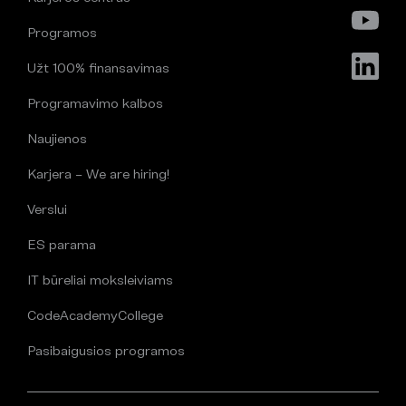
Programos
Užt 100% finansavimas
Programavimo kalbos
Naujienos
Karjera – We are hiring!
Verslui
ES parama
IT būreliai moksleiviams
CodeAcademyCollege
Pasibaigusios programos