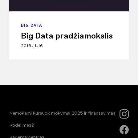
BIG DATA
Big Data pradžiamokslis
2018-11-16
Nemokami kursuok mokymai 2025 ir finansavimas
Kodėl mes?
Karjeros centras