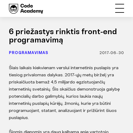
6 priežastys rinktis front-end
programavimą
PROGRAMAVIMAS
2017-06-30
Šiais laikais kiekvienam verslui internetinis puslapis yra
tiesiog privalomas dalykas. 2017-ųjų metų birželį yra
priskaičiuota bemaž 4,5 milijardo egzistuojančių
internetinių svetainių. Šis skaičius demonstruoja galybę
potencialių darbo galimybių, kurios laukia naujų
internetinių puslapių kūrėjų, žmonių, kurie yra būtini
programuojant, statant, analizuojant ir prižiūrint šiuos
puslapius.
Šiomis dienomis yra daug kalbama apie vartotojo