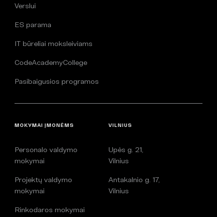
Verslui
ES parama
IT būreliai moksleiviams
CodeAcademyCollege
Pasibaigusios programos
MOKYMAI ĮMONĖMS
VILNIUS
Personalo valdymo
Upės g. 21,
mokymai
Vilnius
Projektų valdymo
Antakalnio g. 17,
mokymai
Vilnius
Rinkodaros mokymai