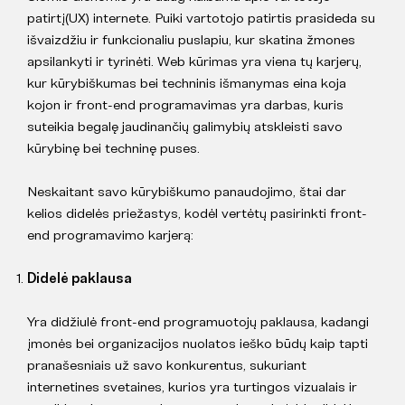
patirtį(UX) internete. Puiki vartotojo patirtis prasideda su
išvaizdžiu ir funkcionaliu puslapiu, kur skatina žmones
apsilankyti ir tyrinėti. Web kūrimas yra viena tų karjerų,
kur kūrybiškumas bei techninis išmanymas eina koja
kojon ir front-end programavimas yra darbas, kuris
suteikia begalę jaudinančių galimybių atskleisti savo
kūrybinę bei techninę puses.
Neskaitant savo kūrybiškumo panaudojimo, štai dar
kelios didelės priežastys, kodėl vertėtų pasirinkti front-
end programavimo karjerą:
Didelė paklausa
Yra didžiulė front-end programuotojų paklausa, kadangi
įmonės bei organizacijos nuolatos ieško būdų kaip tapti
pranašesniais už savo konkurentus, sukuriant
internetines svetaines, kurios yra turtingos vizualais ir