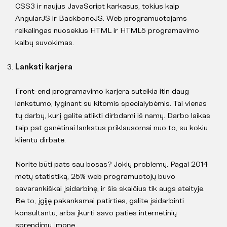
CSS3 ir naujus JavaScript karkasus, tokius kaip
AngularJS ir BackboneJS. Web programuotojams
reikalingas nuoseklus HTML ir HTML5 programavimo
kalbų suvokimas.
Lanksti karjera
Front-end programavimo karjera suteikia itin daug
lankstumo, lyginant su kitomis specialybėmis. Tai vienas
tų darbų, kurį galite atlikti dirbdami iš namų. Darbo laikas
taip pat ganėtinai lankstus priklausomai nuo to, su kokiu
klientu dirbate.
Norite būti pats sau bosas? Jokių problemų. Pagal 2014
metų statistiką, 25% web programuotojų buvo
savarankiškai įsidarbinę, ir šis skaičius tik augs ateityje.
Be to, įgiję pakankamai patirties, galite įsidarbinti
konsultantu, arba įkurti savo paties internetinių
sprendimų įmonę.