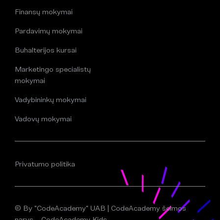
Finansų mokymai
Pardavimų mokymai
Buhalterijos kursai
Marketingo specialistų
mokymai
Vadybininkų mokymai
Vadovų mokymai
Privatumo politika
© By "CodeAcademy" UAB | CodeAcademy šeimos
narys – CodeAcademy Kids