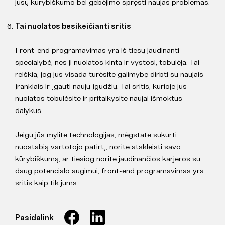
jūsų kūrybiškumo bei gebėjimo spręsti naujas problemas.
Tai nuolatos besikeičianti sritis
Front-end programavimas yra iš tiesų jaudinanti
specialybė, nes ji nuolatos kinta ir vystosi, tobulėja. Tai
reiškia, jog jūs visada turėsite galimybę dirbti su naujais
įrankiais ir įgauti naujų įgūdžių. Tai sritis, kurioje jūs
nuolatos tobulėsite ir pritaikysite naujai išmoktus
dalykus.
Jeigu jūs mylite technologijas, mėgstate sukurti
nuostabią vartotojo patirtį, norite atskleisti savo
kūrybiškumą, ar tiesiog norite jaudinančios karjeros su
daug potencialo augimui, front-end programavimas yra
sritis kaip tik jums.
Pasidalink