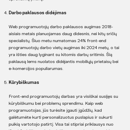
Darbo paklausos didėjimas
Web programuotojų darbo paklausos augimas 2018-
aisiais metais planuojamas daug didesnis, nei kitų sričių
specialistų. Šiuo metu numatomas 24% front-end
programuotojų darbo vietų augimas iki 2024 metų, o tai
yra išties daug lyginant su kitomis darbų sritimis. Šią
paklausą lems nuolatos didėjantis mobiliųjų prietaisų bei
e-komercijos populiarumas.
Kūrybiškumas
Front-end programuotojų darbas yra visiškai susijęs su
kūrybiškumu bei problemų sprendimu. Kaip web
programuotojas, jūs turėsite įgauti įgūdžių, kad
galėtumėte kurti personalizuotus puslapius ir sukurti
puikią vartotojo patirtį. Visa tai stipriai priklausys nuo