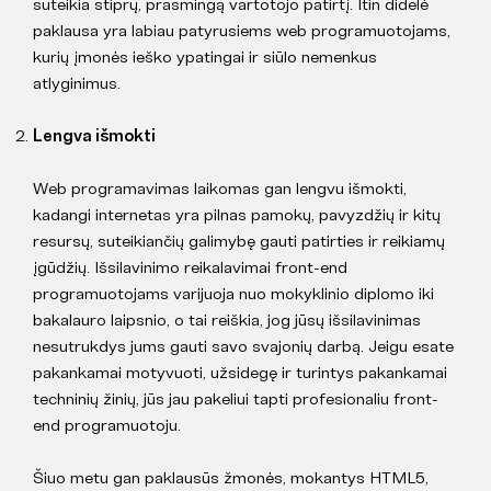
suteikia stiprų, prasmingą vartotojo patirtį. Itin didelė
paklausa yra labiau patyrusiems web programuotojams,
kurių įmonės ieško ypatingai ir siūlo nemenkus
atlyginimus.
Lengva išmokti
Web programavimas laikomas gan lengvu išmokti,
kadangi internetas yra pilnas pamokų, pavyzdžių ir kitų
resursų, suteikiančių galimybę gauti patirties ir reikiamų
įgūdžių. Išsilavinimo reikalavimai front-end
programuotojams varijuoja nuo mokyklinio diplomo iki
bakalauro laipsnio, o tai reiškia, jog jūsų išsilavinimas
nesutrukdys jums gauti savo svajonių darbą. Jeigu esate
pakankamai motyvuoti, užsidegę ir turintys pakankamai
techninių žinių, jūs jau pakeliui tapti profesionaliu front-
end programuotoju.
Šiuo metu gan paklausūs žmonės, mokantys HTML5,