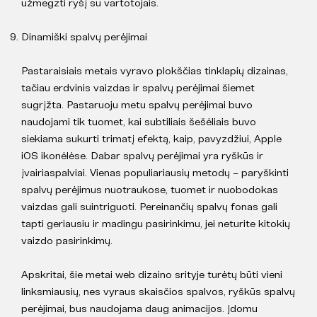
užmegzti ryšį su vartotojais.
Dinamiški spalvų perėjimai
Pastaraisiais metais vyravo plokščias tinklapių dizainas,
tačiau erdvinis vaizdas ir spalvų perėjimai šiemet
sugrįžta. Pastaruoju metu spalvų perėjimai buvo
naudojami tik tuomet, kai subtiliais šešėliais buvo
siekiama sukurti trimatį efektą, kaip, pavyzdžiui, Apple
iOS ikonėlėse. Dabar spalvų perėjimai yra ryškūs ir
įvairiaspalviai. Vienas populiariausių metodų – paryškinti
spalvų perėjimus nuotraukose, tuomet ir nuobodokas
vaizdas gali suintriguoti. Pereinančių spalvų fonas gali
tapti geriausiu ir madingu pasirinkimu, jei neturite kitokių
vaizdo pasirinkimų.
Apskritai, šie metai web dizaino srityje turėtų būti vieni
linksmiausių, nes vyraus skaisčios spalvos, ryškūs spalvų
perėjimai, bus naudojama daug animacijos. Įdomu