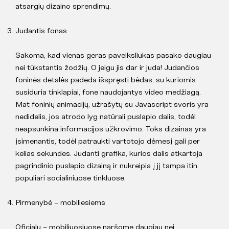
atsargių dizaino sprendimų.
Judantis fonas
Sakoma, kad vienas geras paveiksliukas pasako daugiau
nei tūkstantis žodžių. O jeigu jis dar ir juda! Judančios
foninės detalės padeda išspręsti bėdas, su kuriomis
susiduria tinklapiai, fone naudojantys video medžiagą.
Mat foninių animacijų, užrašytų su Javascript svoris yra
nedidelis, jos atrodo lyg natūrali puslapio dalis, todėl
neapsunkina informacijos užkrovimo. Toks dizainas yra
įsimenantis, todėl patraukti vartotojo dėmesį gali per
kelias sekundes. Judanti grafika, kurios dalis atkartoja
pagrindinio puslapio dizainą ir nukreipia į jį tampa itin
populiari socialiniuose tinkluose.
Pirmenybė – mobiliesiems
Oficialu – mobiliuosiuose naršome daugiau nei