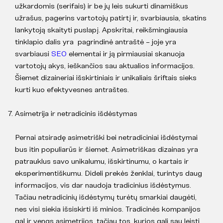
užkardomis (serifais) ir be jų leis sukurti dinamiškus
užrašus, pagerins vartotojų patirtį ir, svarbiausia, skatins
lankytoją skaityti puslapį. Apskritai, reikšmingiausia
tinklapio dalis yra pagrindinė antraštė – joje yra
svarbiausi
SEO
elementai ir ją pirmiausiai skanuoja
vartotojų akys, ieškančios sau aktualios informacijos.
Šiemet dizaineriai išskirtiniais ir unikaliais šriftais sieks
kurti kuo efektyvesnes antraštes.
Asimetrija ir netradicinis išdėstymas
Pernai atsiradę asimetriški bei netradiciniai išdėstymai
bus itin populiarūs ir šiemet. Asimetriškas dizainas yra
patrauklus savo unikalumu, išskirtinumu, o kartais ir
eksperimentiškumu. Dideli prekės ženklai, turintys daug
informacijos, vis dar naudoja tradicinius išdėstymus.
Tačiau netradicinių išdėstymų turėtų smarkiai daugėti,
nes visi siekia išsiskirti iš minios. Tradicinės kompanijos
gal ir vengs asimetrijos, tačiau tos, kurios gali sau leisti