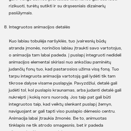
rizikuoti, turėtų sutikti ir su drąsesniais dizainerių
pasiūlymais.
Integruotos animacijos detalės
Kuo labiau tobulėja naršyklės, tuo įvairesnių būdų
atranda įmonės, norinčios labiau įtraukti savo vartotojus,
o animacija tam labai padeda. Į puslapį integruoti nedideli
animacijos elementai skiriasi nuo anksčiau paminėtų
judančių fonų tuo, kad pastarosios užima visą foną. Tuo
tarpu integruota animacija vartotoją gali lydėti tik tam
tikrose dalyse visame puslapyje. Pavyzdžiui, detalė gali
judėti tol, kol puslapis kraunamas, arba judanti detalė gali
nukreipti į kokią nors nuorodą. Jos taip pat gali būti
integruotos taip, kad veiktų slenkant puslapį žemyn,
naviguojant ar gali tapti viso puslapio dėmesio centru.
Animacija labai įtraukia žmonės. Be to, animuotas
tinklapis ne tik atrodo smagesnis, bet ir padeda