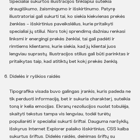
Specialiai sukurtos iliustracijos tinklapiui suteikia
draugiškumo, žaismingumo ir išskirtinumo. Patyrę
iliustratoriai gali sukurti tai, ko siekia kiekvienas prekės
ženklas – išskirtinius paveikslėlius, kurie pritaikyti
specialiai jų stiliui. Nors tokį sprendimą dažniau renkasi
linksmi ir energingi prekės ženklai, tai gali padėti ir
rimtiems klientams, kurie siekia, kad jų klientai juos
lengviau suprastų. Iliustracijos stilius gali būti parinktas ir
pritaikytas taip, kad atitiktų bet kokį prekės ženklą.
Didelės ir ryškios raidės
Tipografika visada buvo galingas įrankis, kuris padeda ne
tik perduoti informaciją, bet ir sukuria charakterį, suteikia
toną ir kelia emocijas. Ekranų rezoliucijos nuolat tobulėja,
skaityti tekstus tampa vis lengviau, todėl turėtų
populiarėti ir specialiai sukurti šriftai. Dauguma naršyklių,
išskyrus Internet Explorer palaiko išskirtinius, CSS kalba
sukurtus šriftus. Didelės raidės, deinimas šriftų su