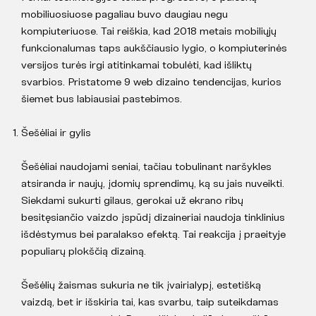
mobiliuosiuose pagaliau buvo daugiau negu
kompiuteriuose. Tai reiškia, kad 2018 metais mobiliųjų
funkcionalumas taps aukščiausio lygio, o kompiuterinės
versijos turės irgi atitinkamai tobulėti, kad išliktų
svarbios. Pristatome 9 web dizaino tendencijas, kurios
šiemet bus labiausiai pastebimos.
Šešėliai ir gylis
Šešėliai naudojami seniai, tačiau tobulinant naršykles
atsiranda ir naujų, įdomių sprendimų, ką su jais nuveikti.
Siekdami sukurti gilaus, gerokai už ekrano ribų
besitęsiančio vaizdo įspūdį dizaineriai naudoja tinklinius
išdėstymus bei paralakso efektą. Tai reakcija į praeityje
populiarų plokščią dizainą.
Šešėlių žaismas sukuria ne tik įvairialypį, estetišką
vaizdą, bet ir išskiria tai, kas svarbu, taip suteikdamas