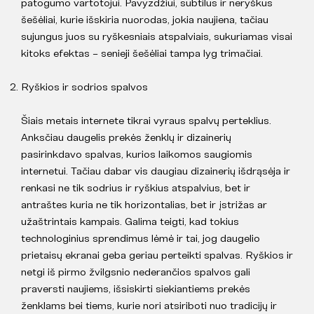
patogumo vartotojui. Pavyzdžiui, subtilūs ir neryškūs
šešėliai, kurie išskiria nuorodas, jokia naujiena, tačiau
sujungus juos su ryškesniais atspalviais, sukuriamas visai
kitoks efektas – senieji šešėliai tampa lyg trimačiai.
Ryškios ir sodrios spalvos
Šiais metais internete tikrai vyraus spalvų perteklius.
Anksčiau daugelis prekės ženklų ir dizainerių
pasirinkdavo spalvas, kurios laikomos saugiomis
internetui. Tačiau dabar vis daugiau dizainerių išdrąsėja ir
renkasi ne tik sodrius ir ryškius atspalvius, bet ir
antraštes kuria ne tik horizontalias, bet ir įstrižas ar
užaštrintais kampais. Galima teigti, kad tokius
technologinius sprendimus lėmė ir tai, jog daugelio
prietaisų ekranai geba geriau perteikti spalvas. Ryškios ir
netgi iš pirmo žvilgsnio nederančios spalvos gali
praversti naujiems, išsiskirti siekiantiems prekės
ženklams bei tiems, kurie nori atsiriboti nuo tradicijų ir