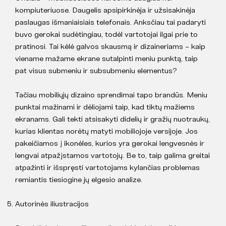
kompiuteriuose. Daugelis apsipirkinėja ir užsisakinėja
paslaugas išmaniaisiais telefonais. Anksčiau tai padaryti
buvo gerokai sudėtingiau, todėl vartotojai ilgai prie to
pratinosi. Tai kėlė galvos skausmą ir dizaineriams – kaip
viename mažame ekrane sutalpinti meniu punktą, taip
pat visus submeniu ir subsubmeniu elementus?
Tačiau mobiliųjų dizaino sprendimai tapo brandūs. Meniu
punktai mažinami ir dėliojami taip, kad tiktų mažiems
ekranams. Gali tekti atsisakyti didelių ir gražių nuotraukų,
kurias klientas norėtų matyti mobiliojoje versijoje. Jos
pakeičiamos į ikonėles, kurios yra gerokai lengvesnės ir
lengvai atpažįstamos vartotojų. Be to, taip galima greitai
atpažinti ir išspręsti vartotojams kylančias problemas
remiantis tiesiogine jų elgesio analize.
Autorinės iliustracijos