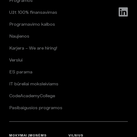
Programos
Užt 100% finansavimas
Programavimo kalbos
Naujienos
Karjera – We are hiring!
Verslui
ES parama
IT būreliai moksleiviams
CodeAcademyCollege
Pasibaigusios programos
MOKYMAI ĮMONĖMS
VILNIUS