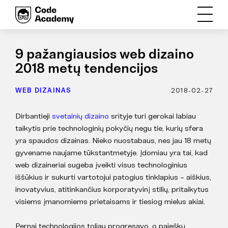
9 pažangiausios web dizaino
2018 metų tendencijos
WEB DIZAINAS
2018-02-27
Dirbantieji
svetainių dizaino
srityje turi gerokai labiau
taikytis prie technologinių pokyčių negu tie, kurių sfera
yra spaudos dizainas. Nieko nuostabaus, nes jau 18 metų
gyvename naujame tūkstantmetyje. Įdomiau yra tai, kad
web dizaineriai sugeba įveikti visus technologinius
iššūkius ir sukurti vartotojui patogius tinklapius – aiškius,
inovatyvius, atitinkančius korporatyvinį stilių, pritaikytus
visiems įmanomiems prietaisams ir tiesiog mielus akiai.
Pernai technologijos toliau progresavo, o paieškų