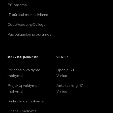
ES parama
IT būreliai moksleiviams
CodeAcademyCollege
Pasibaigusios programos
MOKYMAI ĮMONĖMS
VILNIUS
Personalo valdymo
Upės g. 21,
mokymai
Vilnius
Projektų valdymo
Antakalnio g. 17,
mokymai
Vilnius
Rinkodaros mokymai
Finansų mokymai