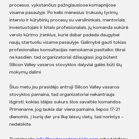
procesus, vykstančius pažngiausiose komapnijose
visame pasaulyje. Po kelis mėnesius trukusių tyrimų,
interviu ir kūrybinių procesų su verslininkais, mentoriais,
investuotojais ir kitais profesionalais, jų komanda sukūrė
verslo kūrimo įrankius, kurie dabar padeda daugybei
naujų startuoliu visame pasaulyje. Galimybė gauti tokias
profesionalias konsultacijas nemokamai pasitaiko tikrai
ne kasdien, tad organizatoriai džiaugiasi, jog būtent
Silicon Valley vasaros stovyklos dalyviai galės būti šių
mokymų dalimi.
Šiuo metu jau prasidėjo antroji Silicon Valley vasaros
stovyklos pamaina, tad organizatoriai nekantrauja
išgirsti, kokias idėjas sukurs šios savaitės komandos.
Primename, jog laukia dar viena pamaina, liepos 17-21
dienomis, į kurią dar yra likę laisvų vietų, tad norintys –
nedelskite.
Registracija:
info@codeacademykids.com
arba telefonu