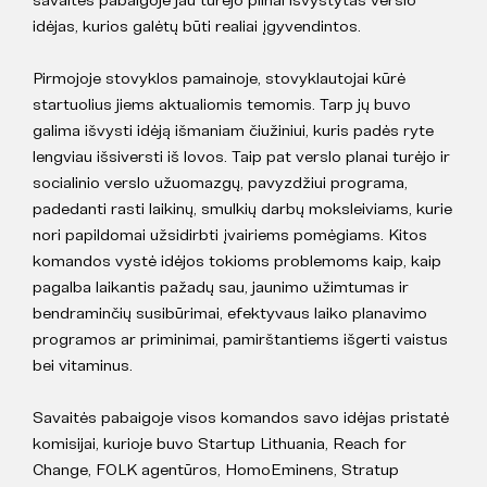
idėjas, kurios galėtų būti realiai įgyvendintos.
Pirmojoje stovyklos pamainoje, stovyklautojai kūrė
startuolius jiems aktualiomis temomis. Tarp jų buvo
galima išvysti idėją išmaniam čiužiniui, kuris padės ryte
lengviau išsiversti iš lovos. Taip pat verslo planai turėjo ir
socialinio verslo užuomazgų, pavyzdžiui programa,
padedanti rasti laikinų, smulkių darbų moksleiviams, kurie
nori papildomai užsidirbti įvairiems pomėgiams. Kitos
komandos vystė idėjos tokioms problemoms kaip, kaip
pagalba laikantis pažadų sau, jaunimo užimtumas ir
bendraminčių susibūrimai, efektyvaus laiko planavimo
programos ar priminimai, pamirštantiems išgerti vaistus
bei vitaminus.
Savaitės pabaigoje visos komandos savo idėjas pristatė
komisijai, kurioje buvo Startup Lithuania, Reach for
Change, FOLK agentūros, HomoEminens, Stratup