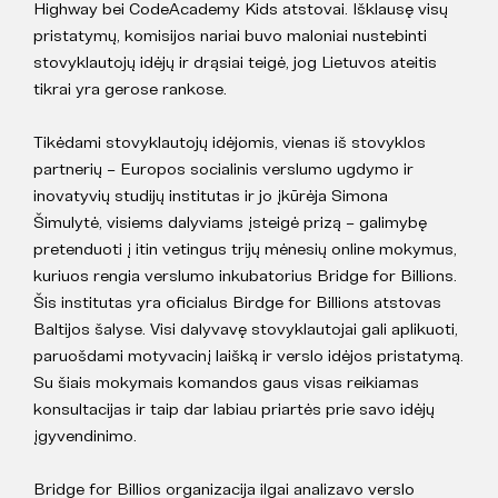
Highway bei CodeAcademy Kids atstovai. Išklausę visų
pristatymų, komisijos nariai buvo maloniai nustebinti
stovyklautojų idėjų ir drąsiai teigė, jog Lietuvos ateitis
tikrai yra gerose rankose.
Tikėdami stovyklautojų idėjomis, vienas iš stovyklos
partnerių – Europos socialinis verslumo ugdymo ir
inovatyvių studijų institutas ir jo įkūrėja Simona
Šimulytė, visiems dalyviams įsteigė prizą – galimybę
pretenduoti į itin vetingus trijų mėnesių online mokymus,
kuriuos rengia verslumo inkubatorius Bridge for Billions.
Šis institutas yra oficialus Birdge for Billions atstovas
Baltijos šalyse. Visi dalyvavę stovyklautojai gali aplikuoti,
paruošdami motyvacinį laišką ir verslo idėjos pristatymą.
Su šiais mokymais komandos gaus visas reikiamas
konsultacijas ir taip dar labiau priartės prie savo idėjų
įgyvendinimo.
Bridge for Billios organizacija ilgai analizavo verslo