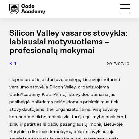
Silicon Valley vasaros stovykla:
labiausiai motyvuotiems –
profesionalų mokymai
KITI
2017-07-10
Liepos pradžioje startavo analogų Lietuvoje neturinti
verslumo stovykla Silicon Valley, organizuojama
CodeAcademy Kids. Pirmoji stovyklos pamaina jau
pasibaigė, palikdama neišdildomus prisiminimus tiek
stovyklautojams, tiek organizatoriams. Visą savaitę
komandose dirbę moksleiviai turėjo galimybę pasisemti
žinių ir patirties iš pačių pažangiausių įmonių Lietuvoje.
Kūrybinių dirbtuvių ir mokymų dėka, stovyklautojai
savaitės pabaigoje jau turėjo pilnai išvystytas verslo