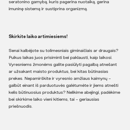
seratonino gamybą, kuris pagerina nuotaiką, gerina
imuninę sistemą ir sustiprina organizmą.
Skirkite laiko artimiesiems!
Senai kalbėjote su tolimesniais giminaičiais ar draugais?
Puikus laikas juos prisiminti bei paklausti, kaip laikosi.
Vyresniems žmonėms galite pasiūlyti pagalbą atnešant
ar užsakant maisto produktus, bei kitas būtinasias
prekes. Nepamirškite ir vyresnio amžiaus kaimynų –
galbūt einant iš parduotuvės galėtumėte ir jiems atnešti
kelis būtinuosius produktus? Nelikime abejingi, padėkime
bei skirkime laiko vieni kitiems, tai – geriausias
priešnuodis.