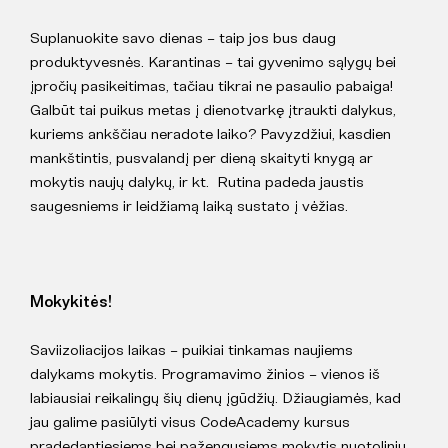
Suplanuokite savo dienas – taip jos bus daug
produktyvesnės. Karantinas – tai gyvenimo sąlygų bei
įpročių pasikeitimas, tačiau tikrai ne pasaulio pabaiga!
Galbūt tai puikus metas į dienotvarkę įtraukti dalykus,
kuriems ankščiau neradote laiko? Pavyzdžiui, kasdien
mankštintis, pusvalandį per dieną skaityti knygą ar
mokytis naujų dalykų, ir kt. Rutina padeda jaustis
saugesniems ir leidžiamą laiką sustato į vėžias.
Mokykitės!
Saviizoliacijos laikas – puikiai tinkamas naujiems
dalykams mokytis. Programavimo žinios – vienos iš
labiausiai reikalingų šių dienų įgūdžių. Džiaugiamės, kad
jau galime pasiūlyti visus CodeAcademy kursus
pradedantiesiems bei pažengusiems mokytis nuotoliniu