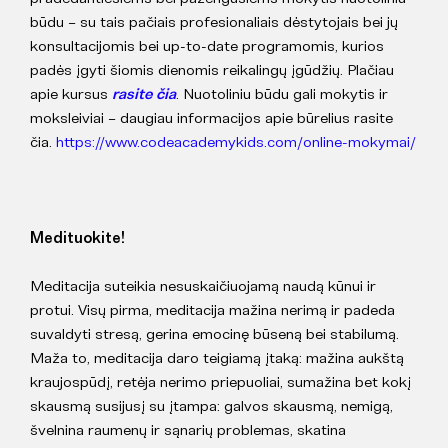
būdu – su tais pačiais profesionaliais dėstytojais bei jų
konsultacijomis bei up-to-date programomis, kurios
padės įgyti šiomis dienomis reikalingų įgūdžių. Plačiau
apie kursus
rasite čia
. Nuotoliniu būdu gali mokytis ir
moksleiviai – daugiau informacijos apie būrelius rasite
čia.
https://www.codeacademykids.com/online-mokymai/
Medituokite!
Meditacija suteikia nesuskaičiuojamą naudą kūnui ir
protui. Visų pirma, meditacija mažina nerimą ir padeda
suvaldyti stresą, gerina emocinę būseną bei stabilumą.
Maža to, meditacija daro teigiamą įtaką:
mažina aukštą
kraujospūdį, retėja nerimo priepuoliai, sumažina bet kokį
skausmą susijusį su įtampa: galvos skausmą, nemigą,
švelnina raumenų ir sąnarių problemas, skatina