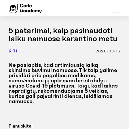
5 patarimai, kaip pasinaudoti
laiku namuose karantino metu
KITI
2020-03-16
Ne paslaptis, kad artimiausią laiką
skirsime buvimui namuose. Tik taip galime
prisidėti prie pagalbos medikams,
sumažindami jų apkrovas bei stabdyti
viruso Covid-19 plėtimuisi. Taigi, kad laikas
neprailgtų, rekomenduojame 5 veiklas,
kurios gali paįvairinti dienas, leidžiamas
namuose.
Planuokite!