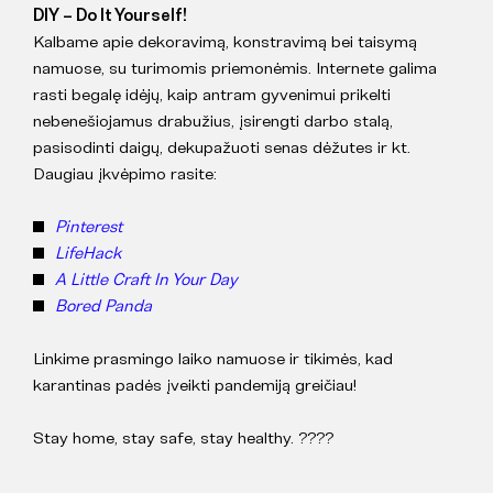
DIY – Do It Yourself!
Kalbame apie dekoravimą, konstravimą bei taisymą
namuose, su turimomis priemonėmis. Internete galima
rasti begalę idėjų, kaip antram gyvenimui prikelti
nebenešiojamus drabužius, įsirengti darbo stalą,
pasisodinti daigų, dekupažuoti senas dėžutes ir kt.
Daugiau įkvėpimo rasite:
Pinterest
LifeHack
A Little Craft In Your Day
Bored Panda
Linkime prasmingo laiko namuose ir tikimės, kad
karantinas padės įveikti pandemiją greičiau!
Stay home, stay safe, stay healthy. ????