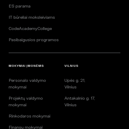
ES parama
IT būreliai moksleiviams
CodeAcademyCollege
Pasibaigusios programos
MOKYMAI ĮMONĖMS
VILNIUS
Personalo valdymo
Upės g. 21,
mokymai
Vilnius
Projektų valdymo
Antakalnio g. 17,
mokymai
Vilnius
Rinkodaros mokymai
Finansų mokymai