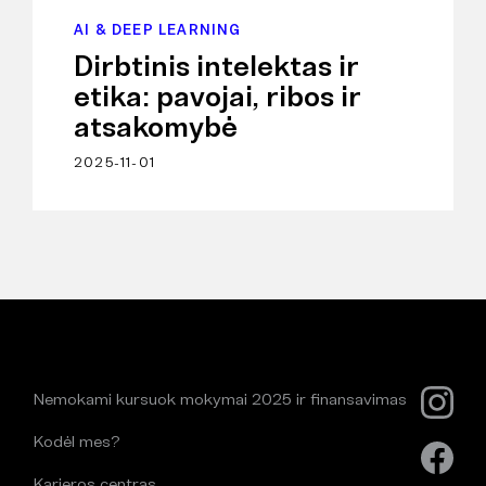
AI & DEEP LEARNING
Dirbtinis intelektas ir
etika: pavojai, ribos ir
atsakomybė
2025-11-01
Nemokami kursuok mokymai 2025 ir finansavimas
Kodėl mes?
Karjeros centras