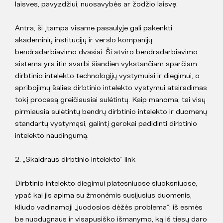
laisves, pavyzdžiui, nuosavybės ar žodžio laisvę.
Antra, ši įtampa visame pasaulyje gali pakenkti
akademinių institucijų ir verslo kompanijų
bendradarbiavimo dvasiai. Ši atviro bendradarbiavimo
sistema yra itin svarbi šiandien vykstančiam sparčiam
dirbtinio intelekto technologijų vystymuisi ir diegimui, o
apribojimų šalies dirbtinio intelekto vystymui atsiradimas
tokį procesą greičiausiai sulėtintų. Kaip manoma, tai visų
pirmiausia sulėtintų bendrų dirbtinio intelekto ir duomenų
standartų vystymąsi, galintį gerokai padidinti dirbtinio
intelekto naudingumą.
2. „Skaidraus dirbtinio intelekto“ link
Dirbtinio intelekto diegimui platesniuose sluoksniuose,
ypač kai jis apima su žmonėmis susijusius duomenis,
kliudo vadinamoji „juodosios dėžės problema“: iš esmės
be nuodugnaus ir visapusiško išmanymo, ką iš tiesų daro