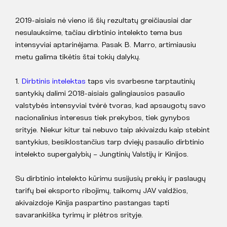
2019-aisiais nė vieno iš šių rezultatų greičiausiai dar
nesulauksime, tačiau dirbtinio intelekto tema bus
intensyviai aptarinėjama. Pasak B. Marro, artimiausiu
metu galima tikėtis štai tokių dalykų.
1.
Dirbtinis intelektas
taps vis svarbesne tarptautinių
santykių dalimi 2018-aisiais galingiausios pasaulio
valstybės intensyviai tvėrė tvoras, kad apsaugotų savo
nacionalinius interesus tiek prekybos, tiek gynybos
srityje. Niekur kitur tai nebuvo taip akivaizdu kaip stebint
santykius, besiklostančius tarp dviejų pasaulio dirbtinio
intelekto supergalybių – Jungtinių Valstijų ir Kinijos.
Su dirbtinio intelekto kūrimu susijusių prekių ir paslaugų
tarifų bei eksporto ribojimų, taikomų JAV valdžios,
akivaizdoje Kinija paspartino pastangas tapti
savarankiška tyrimų ir plėtros srityje.