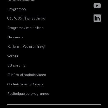
Programos
Užt 100% finansavimas
Programavimo kalbos
Naujienos
Karjera – We are hiring!
Verslui
ES parama
IT būreliai moksleiviams
CodeAcademyCollege
Pasibaigusios programos