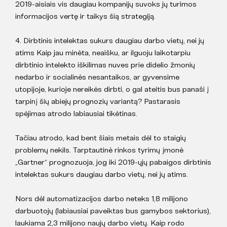
2019-aisiais vis daugiau kompanijų suvoks jų turimos
informacijos vertę ir taikys šią strategiją.
4. Dirbtinis intelektas sukurs daugiau darbo vietų, nei jų
atims Kaip jau minėta, neaišku, ar ilguoju laikotarpiu
dirbtinio intelekto iškilimas nuves prie didelio žmonių
nedarbo ir socialinės nesantaikos, ar gyvensime
utopijoje, kurioje nereikės dirbti, o gal ateitis bus panaši į
tarpinį šių abiejų prognozių variantą? Pastarasis
spėjimas atrodo labiausiai tikėtinas.
Tačiau atrodo, kad bent šiais metais dėl to staigių
problemų nekils. Tarptautinė rinkos tyrimų įmonė
„Gartner“ prognozuoja, jog iki 2019-ųjų pabaigos dirbtinis
intelektas sukurs daugiau darbo vietų, nei jų atims.
Nors dėl automatizacijos darbo neteks 1,8 milijono
darbuotojų (labiausiai paveiktas bus gamybos sektorius),
laukiama 2,3 milijono naujų darbo vietų. Kaip rodo