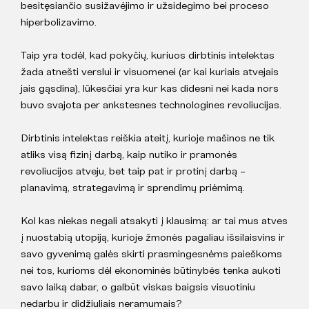
besitęsiančio susižavėjimo ir užsidegimo bei proceso
hiperbolizavimo.
Taip yra todėl, kad pokyčių, kuriuos dirbtinis intelektas
žada atnešti verslui ir visuomenei (ar kai kuriais atvejais
jais gąsdina), lūkesčiai yra kur kas didesni nei kada nors
buvo svajota per ankstesnes technologines revoliucijas.
Dirbtinis intelektas reiškia ateitį, kurioje mašinos ne tik
atliks visą fizinį darbą, kaip nutiko ir pramonės
revoliucijos atveju, bet taip pat ir protinį darbą –
planavimą, strategavimą ir sprendimų priėmimą.
Kol kas niekas negali atsakyti į klausimą: ar tai mus atves
į nuostabią utopiją, kurioje žmonės pagaliau išsilaisvins ir
savo gyvenimą galės skirti prasmingesnėms paieškoms
nei tos, kurioms dėl ekonominės būtinybės tenka aukoti
savo laiką dabar, o galbūt viskas baigsis visuotiniu
nedarbu ir didžiuliais neramumais?