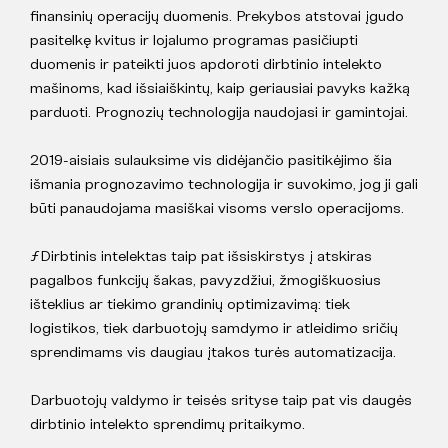
finansinių operacijų duomenis. Prekybos atstovai įgudo
pasitelkę kvitus ir lojalumo programas pasičiupti
duomenis ir pateikti juos apdoroti dirbtinio intelekto
mašinoms, kad išsiaiškintų, kaip geriausiai pavyks kažką
parduoti. Prognozių technologija naudojasi ir gamintojai.
2019-aisiais sulauksime vis didėjančio pasitikėjimo šia
išmania prognozavimo technologija ir suvokimo, jog ji gali
būti panaudojama masiškai visoms verslo operacijoms.
ƒDirbtinis intelektas taip pat išsiskirstys į atskiras
pagalbos funkcijų šakas, pavyzdžiui, žmogiškuosius
išteklius ar tiekimo grandinių optimizavimą: tiek
logistikos, tiek darbuotojų samdymo ir atleidimo sričių
sprendimams vis daugiau įtakos turės automatizacija.
Darbuotojų valdymo ir teisės srityse taip pat vis daugės
dirbtinio intelekto sprendimų pritaikymo.