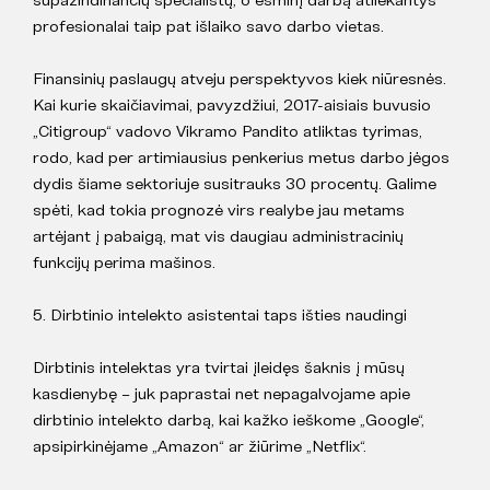
profesionalai taip pat išlaiko savo darbo vietas.
Finansinių paslaugų atveju perspektyvos kiek niūresnės.
Kai kurie skaičiavimai, pavyzdžiui, 2017-aisiais buvusio
„Citigroup“ vadovo Vikramo Pandito atliktas tyrimas,
rodo, kad per artimiausius penkerius metus darbo jėgos
dydis šiame sektoriuje susitrauks 30 procentų. Galime
spėti, kad tokia prognozė virs realybe jau metams
artėjant į pabaigą, mat vis daugiau administracinių
funkcijų perima mašinos.
5. Dirbtinio intelekto asistentai taps išties naudingi
Dirbtinis intelektas yra tvirtai įleidęs šaknis į mūsų
kasdienybę – juk paprastai net nepagalvojame apie
dirbtinio intelekto darbą, kai kažko ieškome „Google“,
apsipirkinėjame „Amazon“ ar žiūrime „Netflix“.