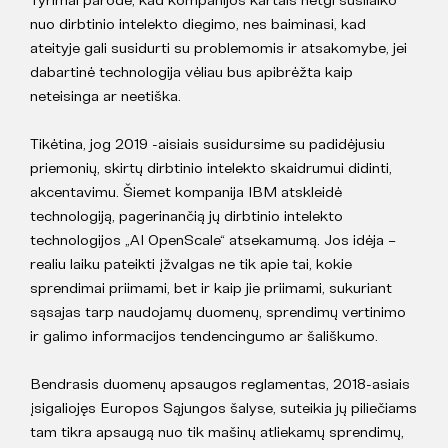
nuo dirbtinio intelekto diegimo, nes baiminasi, kad
ateityje gali susidurti su problemomis ir atsakomybe, jei
dabartinė technologija vėliau bus apibrėžta kaip
neteisinga ar neetiška.
Tikėtina, jog 2019 -aisiais susidursime su padidėjusiu
priemonių, skirtų dirbtinio intelekto skaidrumui didinti,
akcentavimu. Šiemet kompanija IBM atskleidė
technologiją, pagerinančią jų dirbtinio intelekto
technologijos „AI OpenScale“ atsekamumą. Jos idėja –
realiu laiku pateikti įžvalgas ne tik apie tai, kokie
sprendimai priimami, bet ir kaip jie priimami, sukuriant
sąsajas tarp naudojamų duomenų, sprendimų vertinimo
ir galimo informacijos tendencingumo ar šališkumo.
Bendrasis duomenų apsaugos reglamentas, 2018-asiais
įsigaliojęs Europos Sąjungos šalyse, suteikia jų piliečiams
tam tikra apsaugą nuo tik mašinų atliekamų sprendimų,