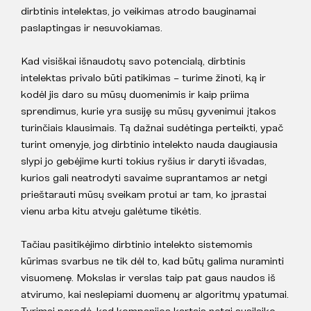
dirbtinis intelektas, jo veikimas atrodo bauginamai
paslaptingas ir nesuvokiamas.
Kad visiškai išnaudotų savo potencialą, dirbtinis
intelektas privalo būti patikimas – turime žinoti, ką ir
kodėl jis daro su mūsų duomenimis ir kaip priima
sprendimus, kurie yra susiję su mūsų gyvenimui įtakos
turinčiais klausimais. Tą dažnai sudėtinga perteikti, ypač
turint omenyje, jog dirbtinio intelekto nauda daugiausia
slypi jo gebėjime kurti tokius ryšius ir daryti išvadas,
kurios gali neatrodyti savaime suprantamos ar netgi
prieštarauti mūsų sveikam protui ar tam, ko įprastai
vienu arba kitu atveju galėtume tikėtis.
Tačiau pasitikėjimo dirbtinio intelekto sistemomis
kūrimas svarbus ne tik dėl to, kad būtų galima nuraminti
visuomenę. Mokslas ir verslas taip pat gaus naudos iš
atvirumo, kai neslepiami duomenų ar algoritmų ypatumai.
Tyrimai parodė, kad kompanijos kartais netgi susilaiko