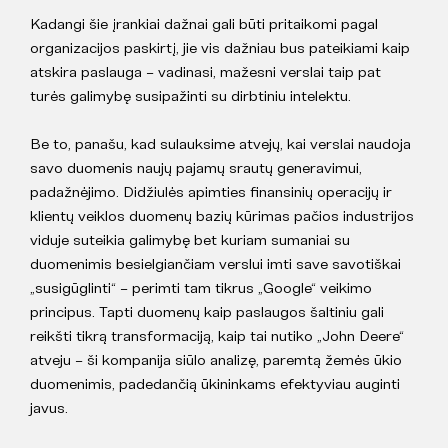
Kadangi šie įrankiai dažnai gali būti pritaikomi pagal
organizacijos paskirtį, jie vis dažniau bus pateikiami kaip
atskira paslauga – vadinasi, mažesni verslai taip pat
turės galimybę susipažinti su dirbtiniu intelektu.
Be to, panašu, kad sulauksime atvejų, kai verslai naudoja
savo duomenis naujų pajamų srautų generavimui,
padažnėjimo. Didžiulės apimties finansinių operacijų ir
klientų veiklos duomenų bazių kūrimas pačios industrijos
viduje suteikia galimybę bet kuriam sumaniai su
duomenimis besielgiančiam verslui imti save savotiškai
„susigūglinti“ – perimti tam tikrus „Google“ veikimo
principus. Tapti duomenų kaip paslaugos šaltiniu gali
reikšti tikrą transformaciją, kaip tai nutiko „John Deere“
atveju – ši kompanija siūlo analizę, paremtą žemės ūkio
duomenimis, padedančią ūkininkams efektyviau auginti
javus.