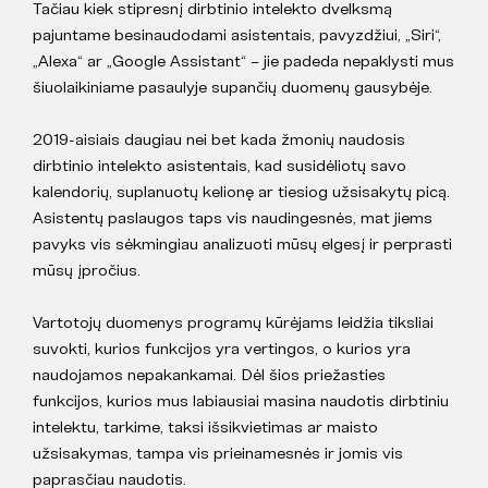
Tačiau kiek stipresnį dirbtinio intelekto dvelksmą
pajuntame besinaudodami asistentais, pavyzdžiui, „Siri“,
„Alexa“ ar „Google Assistant“ – jie padeda nepaklysti mus
šiuolaikiniame pasaulyje supančių duomenų gausybėje.
2019-aisiais daugiau nei bet kada žmonių naudosis
dirbtinio intelekto asistentais, kad susidėliotų savo
kalendorių, suplanuotų kelionę ar tiesiog užsisakytų picą.
Asistentų paslaugos taps vis naudingesnės, mat jiems
pavyks vis sėkmingiau analizuoti mūsų elgesį ir perprasti
mūsų įpročius.
Vartotojų duomenys programų kūrėjams leidžia tiksliai
suvokti, kurios funkcijos yra vertingos, o kurios yra
naudojamos nepakankamai. Dėl šios priežasties
funkcijos, kurios mus labiausiai masina naudotis dirbtiniu
intelektu, tarkime, taksi išsikvietimas ar maisto
užsisakymas, tampa vis prieinamesnės ir jomis vis
paprasčiau naudotis.