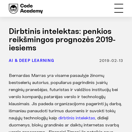
Dirbtinis intelektas: penkios
reikšmingos prognozės 2019-
iesiems
AI & DEEP LEARNING
2019-02-13
Bernardas Marras yra visame pasaulyje žinomų
bestselerių autorius, populiarus pagrindinis įvairių
renginių pranešėjas, futuristas ir valdžios institucijų bei
verslo kompanijų patarėjas verslo ir technologijų
klausimais. Jis padeda organizacijoms pagerinti jų darbą,
išmaniau panaudoti turimus duomenis ir suvokti tokių
naujųjų technologijų kaip
dirbtinis intelektas
, didieji
duomenys, blokų grandinės ar daiktų internetas svarbą
verslo procesams. „Financial Times“ jis pateikia savo