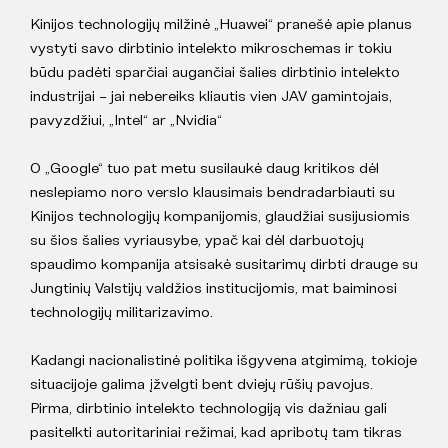
Kinijos technologijų milžinė „Huawei“ pranešė apie planus
vystyti savo dirbtinio intelekto mikroschemas ir tokiu
būdu padėti sparčiai augančiai šalies dirbtinio intelekto
industrijai – jai nebereiks kliautis vien JAV gamintojais,
pavyzdžiui, „Intel“ ar „Nvidia“
O „Google“ tuo pat metu susilaukė daug kritikos dėl
neslepiamo noro verslo klausimais bendradarbiauti su
Kinijos technologijų kompanijomis, glaudžiai susijusiomis
su šios šalies vyriausybe, ypač kai dėl darbuotojų
spaudimo kompanija atsisakė susitarimų dirbti drauge su
Jungtinių Valstijų valdžios institucijomis, mat baiminosi
technologijų militarizavimo.
Kadangi nacionalistinė politika išgyvena atgimimą, tokioje
situacijoje galima įžvelgti bent dviejų rūšių pavojus.
Pirma, dirbtinio intelekto technologiją vis dažniau gali
pasitelkti autoritariniai režimai, kad apribotų tam tikras