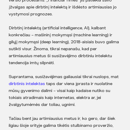
įžvalgas apie dirbtinį intelektą ir išdėsto artimiausias jo
vystymosi prognozes.
Dirbtinį intelektą (artificial intelligence, AI), kalbant
konkrečiau – mašininį mokymąsi (machine learning) ir
gilųjį mokymąsi (deep learning), 2018-aisiais buvo galima
sutikti visur. Žinoma, tikrai nepanašu, kad per
artimiausius metus ši susižavėjimo dirbtiniu intelektu
tendencija imtų silpnėti.
Suprantama, susižavėjimas galiausiai tikrai nuslops, mat
dirbtinis intelektas
taps dar viena įprasta ir nuolatine
mūsų gyvenimo dalimi – visai kaip kadaise nutiko su
tokiais atradimais kaip internetas, elektra ar, jei
žvalgytumėmės dar toliau, ugnimi.
Tačiau bent jau artimiausius metus ir, ko gero, dar šiek
ilgiau šioje srityje galima tikėtis stulbinamo proveržio,