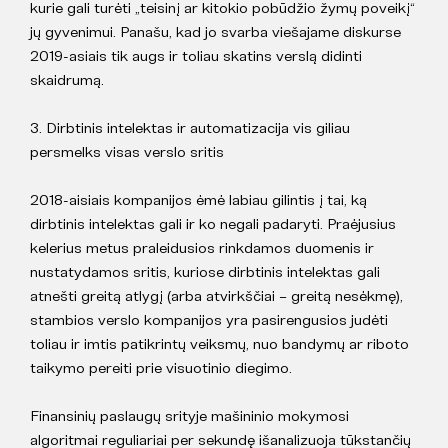
kurie gali turėti „teisinį ar kitokio pobūdžio žymų poveikį“
jų gyvenimui. Panašu, kad jo svarba viešajame diskurse
2019-asiais tik augs ir toliau skatins verslą didinti
skaidrumą.
3. Dirbtinis intelektas ir automatizacija vis giliau
persmelks visas verslo sritis
2018-aisiais kompanijos ėmė labiau gilintis į tai, ką
dirbtinis intelektas gali ir ko negali padaryti. Praėjusius
kelerius metus praleidusios rinkdamos duomenis ir
nustatydamos sritis, kuriose dirbtinis intelektas gali
atnešti greitą atlygį (arba atvirkščiai – greitą nesėkmę),
stambios verslo kompanijos yra pasirengusios judėti
toliau ir imtis patikrintų veiksmų, nuo bandymų ar riboto
taikymo pereiti prie visuotinio diegimo.
Finansinių paslaugų srityje mašininio mokymosi
algoritmai reguliariai per sekundę išanalizuoja tūkstančių