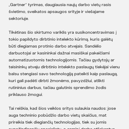
„Gartner“ tyrimas, daugiausia naujų darbo vietų rasis
švietimo, sveikatos apsaugos srityje ir viešajame
sektoriuje.
Tikėtinas šio skirtumo variklis yra susikoncentravimas į
tokio papildyto dirbtinio intelekto kūrimą, kuris galėtų
būti diegiamas protinio darbo atvejais. Sandėlio
darbuotojai ar kasininkai dažnai masiškai pakeičiami
automatizuotomis technologijomis. Tačiau gydytojų ar
teisininkų atveju dirbtinio intelekto paslaugų tiekėjai vienu
balsu stengiasi savo technologiją pateikti kaip paslaugą,
kuri gali padėti dirbti žmonėms, pavyzdžiui, atlikti
rutininius darbus, tačiau galutinis sprendimo žodis
priklauso žmogui.
Tai reiškia, kad šios veiklos sritys sulaukia naudos: jose
auga techninio pobūdžio darbo vietų skaičius, mat
prireikia tiek diegiančių technologijas, tiek su jomis
supažindinančių specialistų, o esminį darbą atliekantys