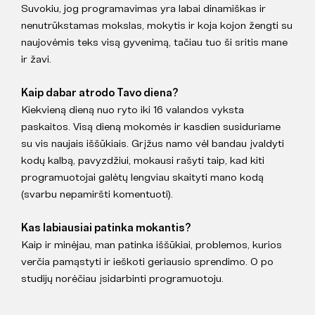
Suvokiu, jog programavimas yra labai dinamiškas ir
nenutrūkstamas mokslas, mokytis ir koja kojon žengti su
naujovėmis teks visą gyvenimą, tačiau tuo ši sritis mane
ir žavi.
Kaip dabar atrodo Tavo diena?
Kiekvieną dieną nuo ryto iki 16 valandos vyksta
paskaitos. Visą dieną mokomės ir kasdien susiduriame
su vis naujais iššūkiais. Grįžus namo vėl bandau įvaldyti
kodų kalbą, pavyzdžiui, mokausi rašyti taip, kad kiti
programuotojai galėtų lengviau skaityti mano kodą
(svarbu nepamiršti komentuoti).
Kas labiausiai patinka mokantis?
Kaip ir minėjau, man patinka iššūkiai, problemos, kurios
verčia pamąstyti ir ieškoti geriausio sprendimo. O po
studijų norėčiau įsidarbinti programuotoju.