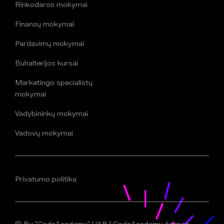
Rinkodaros mokymai
Finansų mokymai
Pardavimų mokymai
Buhalterijos kursai
Marketingo specialistų
mokymai
Vadybininkų mokymai
Vadovų mokymai
Privatumo politika
© By "CodeAcademy" UAB | CodeAcademy šeimos