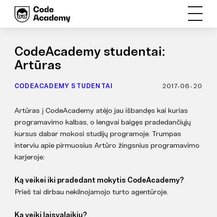
CodeAcademy studentai:
Artūras
CODEACADEMY STUDENTAI
2017-06-20
Artūras į CodeAcademy atėjo jau išbandęs kai kurias
programavimo kalbas, o lengvai baigęs pradedančiųjų
kursus dabar mokosi studijų programoje. Trumpas
interviu apie pirmuosius Artūro žingsnius programavimo
karjeroje:
Ką veikei iki pradedant mokytis CodeAcademy?
Prieš tai dirbau nekilnojamojo turto agentūroje.
Ką veiki laisvalaikiu?