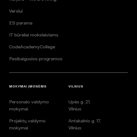
Verslui
ES parama
IT būreliai moksleiviams
CodeAcademyCollege
Pasibaigusios programos
MOKYMAI ĮMONĖMS
VILNIUS
Personalo valdymo
Upės g. 21,
mokymai
Vilnius
Projektų valdymo
Antakalnio g. 17,
mokymai
Vilnius