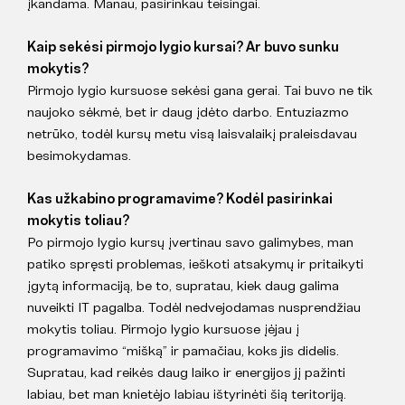
įkandama. Manau, pasirinkau teisingai.
Kaip sekėsi pirmojo lygio kursai? Ar buvo sunku
mokytis?
Pirmojo lygio kursuose sekėsi gana gerai. Tai buvo ne tik
naujoko sėkmė, bet ir daug įdėto darbo. Entuziazmo
netrūko, todėl kursų metu visą laisvalaikį praleisdavau
besimokydamas.
Kas užkabino programavime? Kodėl pasirinkai
mokytis toliau?
Po pirmojo lygio kursų įvertinau savo galimybes, man
patiko spręsti problemas, ieškoti atsakymų ir pritaikyti
įgytą informaciją, be to, supratau, kiek daug galima
nuveikti IT pagalba. Todėl nedvejodamas nusprendžiau
mokytis toliau. Pirmojo lygio kursuose įėjau į
programavimo “mišką” ir pamačiau, koks jis didelis.
Supratau, kad reikės daug laiko ir energijos jį pažinti
labiau, bet man knietėjo labiau ištyrinėti šią teritoriją.