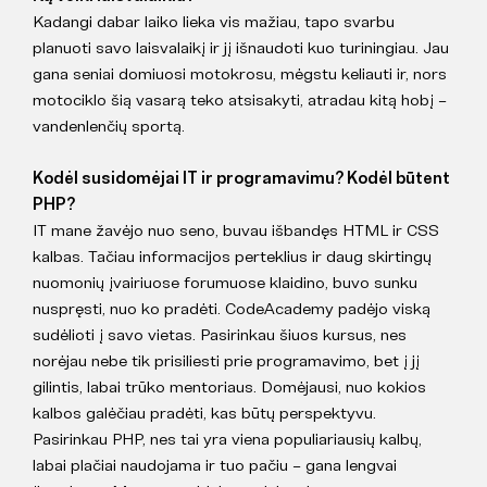
Kadangi dabar laiko lieka vis mažiau, tapo svarbu
planuoti savo laisvalaikį ir jį išnaudoti kuo turiningiau. Jau
gana seniai domiuosi motokrosu, mėgstu keliauti ir, nors
motociklo šią vasarą teko atsisakyti, atradau kitą hobį –
vandenlenčių sportą.
Kodėl susidomėjai IT ir programavimu? Kodėl būtent
PHP?
IT mane žavėjo nuo seno, buvau išbandęs HTML ir CSS
kalbas. Tačiau informacijos perteklius ir daug skirtingų
nuomonių įvairiuose forumuose klaidino, buvo sunku
nuspręsti, nuo ko pradėti. CodeAcademy padėjo viską
sudėlioti į savo vietas. Pasirinkau šiuos kursus, nes
norėjau nebe tik prisiliesti prie programavimo, bet į jį
gilintis, labai trūko mentoriaus. Domėjausi, nuo kokios
kalbos galėčiau pradėti, kas būtų perspektyvu.
Pasirinkau PHP, nes tai yra viena populiariausių kalbų,
labai plačiai naudojama ir tuo pačiu – gana lengvai