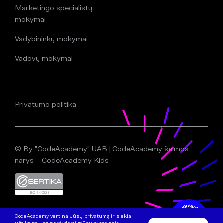
Marketingo specialistų
mokymai
Vadybininkų mokymai
Vadovų mokymai
Privatumo politika
© By "CodeAcademy" UAB | CodeAcademy šeimos
narys – CodeAcademy Kids
CodeAcademy vertina Jūsų privatumą ir siekia
užtikrinti, jog naršydami mūsų svetainėje