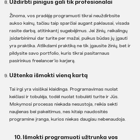
Uždirbti pinigus gali tik profesionalai
Žinoma, vos pradėję programuoti tikrai neuždirbsite
aukso kalnų, tačiau taip sparčiai augant paklausai, visada
rasite darbą, atitinkantį sugebėjimus. Jei žinių, reikalingų
įsidarbinimui dar turite per mažai, puikus būdas jų įgauti
yra praktika. Atlikdami praktiką ne tik įgausite žinių, bet ir
pildysite savo portfolio, kuris tikrai pasitarnaus
pasirinkus freelancer’io karjerą.
Užtenka išmokti vieną kartą
Tai irgi yra visiškai klaidinga. Programavimas nuolat
keičiasi ir tobulėja, todėl nuolat tobulėti turite ir Jūs.
Mokymosi procesas niekada nesustoja, reikia sekti
naujienas bei pakeitimus, nes kitaip naudositės
programine įranga, kurios niekas daugiau nebenaudoja.
10. Išmokti programuoti užtrunka vos