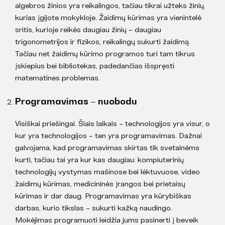
algebros žinios yra reikalingos, tačiau tikrai užteks žinių,
kurias įgijote mokykloje. Žaidimų kūrimas yra vienintelė
sritis, kurioje reikės daugiau žinių – daugiau
trigonometrijos ir fizikos, reikalingų sukurti žaidimą.
Tačiau net žaidimų kūrimo programos turi tam tikrus
įskiepius bei bibliotekas, padedančias išspręsti
matematines problemas.
Programavimas – nuobodu
Visiškai priešingai. Šiais laikais – technologijos yra visur, o
kur yra technologijos – ten yra programavimas. Dažnai
galvojama, kad programavimas skirtas tik svetainėms
kurti, tačiau tai yra kur kas daugiau: kompiuterinių
technologijų vystymas mašinose bei lėktuvuose, video
žaidimų kūrimas, medicininės įrangos bei prietaisų
kūrimas ir dar daug. Programavimas yra kūrybiškas
darbas, kurio tikslas – sukurti kažką naudingo.
Mokėjimas programuoti leidžia jums pasinerti į beveik