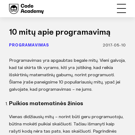
10 mitų apie programavimą
PROGRAMAVIMAS
2017-05-10
Programavimas yra apgaubtas begale mitų. Vieni galvoja,
kad tai skirta tik vyrams, kiti yra įsitikinę, kad reikia
išskirtinių matematinių gabumų, norint programuoti.
Šiame įraše paneigsime 10 populiariausių mitų, ypač jei
galvojate, kad programavimas – ne jums.
Puikios matematinės žinios
Vienas didžiausių mitų – norint būti geru programuotoju,
būtina mokėti puikiai skaičiuoti. Tačiau išmanyti kaip
rašyti kodą nėra tas pats, kas skaičiuoti. Pagrindinės