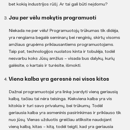
bet kokią industrijos rūšį. Ar tai gali būti neįdomu?
Jau per vėlu mokytis programuoti
Niekada ne per vėlu! Programuotojų trūkumas tik didėja,
yra rengiama begalė seminarų bei renginių, skirtų visoms
amžiaus grupėms priklausantiems programuotojams.
Taip pat, technologijos nuolatos kinta ir tobulėja, todėl
nesvarbu koks Jūsų amžius – visada bus dalykų, kurių
galėsite, o kartais ir turėsite, išmokti.
Viena kalba yra geresnė nei visos kitos
Dažnai programuotojai yra linkę įvardyti vieną geriausią
kalbą, tačiau tai nėra teisinga. Kiekviena kalba yra vis
kitokia ir turi savo privalumų, bei trūkumų. Todėl
geriausia kalba yra asmeninis pasirinkimas ir priklauso tik
nuo jūsų. Vienas užduotis greičiau atliksite naudojant
vieną kalbą, kitas – kitą, todėl teigti, kad yra geriausia