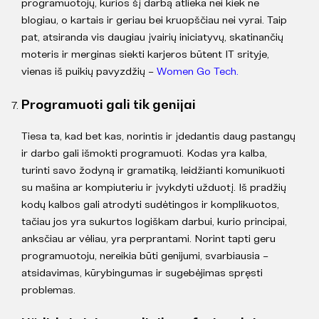
programuotojų, kurios šį darbą atlieka nei kiek ne
blogiau, o kartais ir geriau bei kruopščiau nei vyrai. Taip
pat, atsiranda vis daugiau įvairių iniciatyvų, skatinančių
moteris ir merginas siekti karjeros būtent IT srityje,
vienas iš puikių pavyzdžių –
Women Go Tech.
Programuoti gali tik genijai
Tiesa ta, kad bet kas, norintis ir įdedantis daug pastangų
ir darbo gali išmokti programuoti. Kodas yra kalba,
turinti savo žodyną ir gramatiką, leidžianti komunikuoti
su mašina ar kompiuteriu ir įvykdyti užduotį. Iš pradžių
kodų kalbos gali atrodyti sudėtingos ir komplikuotos,
tačiau jos yra sukurtos logiškam darbui, kurio principai,
anksčiau ar vėliau, yra perprantami. Norint tapti geru
programuotoju, nereikia būti genijumi, svarbiausia –
atsidavimas, kūrybingumas ir sugebėjimas spręsti
problemas.