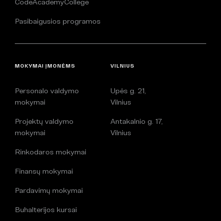
CodeAcademyCollege
Pasibaigusios programos
MOKYMAI ĮMONĖMS
VILNIUS
Personalo valdymo
Upės g. 21,
mokymai
Vilnius
Projektų valdymo
Antakalnio g. 17,
mokymai
Vilnius
Rinkodaros mokymai
Finansų mokymai
Pardavimų mokymai
Buhalterijos kursai