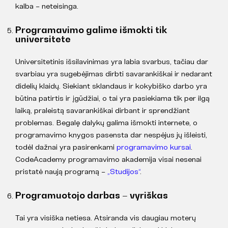
kalba – neteisinga.
Programavimo galime išmokti tik
universitete
Universitetinis išsilavinimas yra labia svarbus, tačiau dar
svarbiau yra sugebėjimas dirbti savarankiškai ir nedarant
didelių klaidų. Siekiant sklandaus ir kokybiško darbo yra
būtina patirtis ir įgūdžiai, o tai yra pasiekiama tik per ilgą
laiką, praleistą savarankiškai dirbant ir sprendžiant
problemas. Begalę dalykų galima išmokti internete, o
programavimo knygos pasensta dar nespėjus jų išleisti,
todėl dažnai yra pasirenkami
programavimo kursai
.
CodeAcademy programavimo akademija visai nesenai
pristatė naują programą –
„Studijos“
.
Programuotojo darbas – vyriškas
Tai yra visiška netiesa. Atsiranda vis daugiau moterų