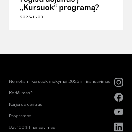
„Kursuok“ programą?
2025-11-03
Nemokami kursuok mokymai 2025 ir finansavimas
Kodėl mes?
Karjeros centras
Programos
Užt 100% finansavimas