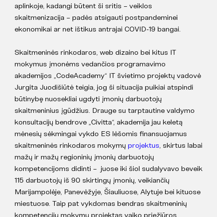
aplinkoje, kadangi būtent ši sritis – veiklos
skaitmenizacija – padės atsigauti postpandeminei
ekonomikai ar net ištikus antrajai COVID-19 bangai.
Skaitmeninės rinkodaros, web dizaino bei kitus IT
mokymus įmonėms vedančios programavimo
akademijos „CodeAcademy“ IT švietimo projektų vadovė
Jurgita Juodišiūtė teigia, jog ši situacija puikiai atspindi
būtinybę nuosekliai ugdyti įmonių darbuotojų
skaitmeninius įgūdžius. Drauge su tarptautine valdymo
konsultacijų bendrove „Civitta“, akademija jau keletą
mėnesių sėkmingai vykdo ES lėšomis finansuojamus
skaitmeninės rinkodaros mokymų
projektus
, skirtus labai
mažų ir mažų regioninių įmonių darbuotojų
kompetencijoms didinti – juose iki šiol sudalyvavo beveik
115 darbuotojų iš 90 skirtingų įmonių, veikiančių
Marijampolėje, Panevėžyje, Šiauliuose, Alytuje bei kituose
miestuose. Taip pat vykdomas bendras skaitmeninių
kompetencijų mokymų projektas vaiko priežiūros