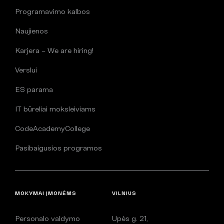
Programavimo kalbos
Naujienos
Karjera – We are hiring!
Verslui
ES parama
IT būreliai moksleiviams
CodeAcademyCollege
Pasibaigusios programos
MOKYMAI ĮMONĖMS
VILNIUS
Personalo valdymo
Upės g. 21,