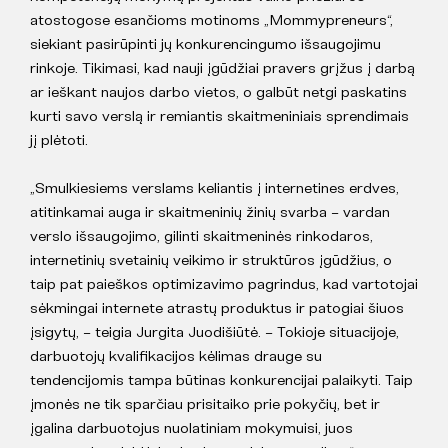
atostogose esančioms motinoms „Mommypreneurs“,
siekiant pasirūpinti jų konkurencingumo išsaugojimu
rinkoje. Tikimasi, kad nauji įgūdžiai pravers grįžus į darbą
ar ieškant naujos darbo vietos, o galbūt netgi paskatins
kurti savo verslą ir remiantis skaitmeniniais sprendimais
jį plėtoti.
„Smulkiesiems verslams keliantis į internetines erdves,
atitinkamai auga ir skaitmeninių žinių svarba – vardan
verslo išsaugojimo, gilinti skaitmeninės rinkodaros,
internetinių svetainių veikimo ir struktūros įgūdžius, o
taip pat paieškos optimizavimo pagrindus, kad vartotojai
sėkmingai internete atrastų produktus ir patogiai šiuos
įsigytų, – teigia Jurgita Juodišiūtė. – Tokioje situacijoje,
darbuotojų kvalifikacijos kėlimas drauge su
tendencijomis tampa būtinas konkurencijai palaikyti. Taip
įmonės ne tik sparčiau prisitaiko prie pokyčių, bet ir
įgalina darbuotojus nuolatiniam mokymuisi, juos