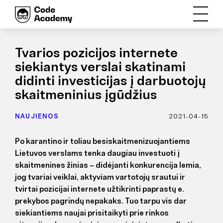
Tvarios pozicijos internete
siekiantys verslai skatinami
didinti investicijas į darbuotojų
skaitmeninius įgūdžius
NAUJIENOS
2021-04-15
Po karantino ir toliau besiskaitmenizuojantiems
Lietuvos verslams tenka daugiau investuoti į
skaitmenines žinias – didėjanti konkurencija lemia,
jog tvariai veiklai, aktyviam vartotojų srautui ir
tvirtai pozicijai internete užtikrinti paprastų e.
prekybos pagrindų nepakaks. Tuo tarpu vis dar
siekiantiems naujai prisitaikyti prie rinkos