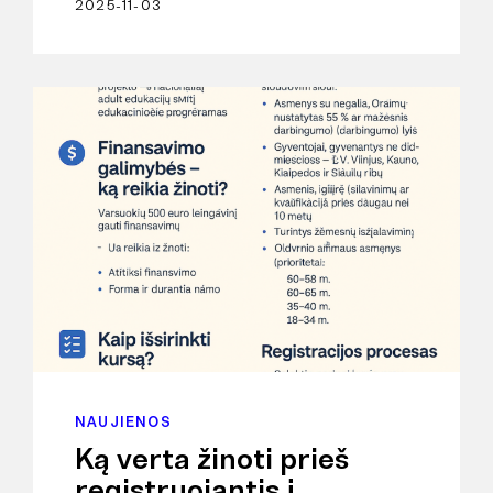
2025-11-03
NAUJIENOS
Ką verta žinoti prieš
registruojantis į