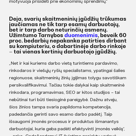
motyvuoja prisidėti prie ekonominių sprendimų.“
Deja, svarių skaitmeninių įgūdžių trūkumas
jaučiamas ne tik tarp esamų darbuotojų,
bet ir tarp darbo neturinčių asmenų.
Užimtumo Tarnybos
duomenimis
, beveik 60
proc. bedarbių nepakanka patirties dirbant
su kompiuteriu, o dabartinėje darbo rinkoje
– tai vienas kertinių darbuotojo įgūdžių.
„Net ir kai kuriems darbo vietą turintiems pardavimo,
rinkodaros ir viešųjų ryšių specialistams, ypatingai šalies
regionuose, skaitmeninių žinių įgijimas tolygu savotiškam
persikvalifikavimui. Tačiau tokie dalykai kaip skaitmeninė
rinkodara, programavimas, SEO ar kitos studijos – tai
nebūtinai turi būti tiesioginė pareigybė. Dažnu atveju,
šios žinios tampa svaria papildoma kompetencija,
padedančia gerinti savo esamo darbo padėtį. Taip
išsaugomi įmonės procesus ir produktus išmanantys
darbuotojai, kurie geba padėti efektyvinti įmonės veiklą“,
– sako „CodeAcademy“ IT švietimo projektų vadovė.