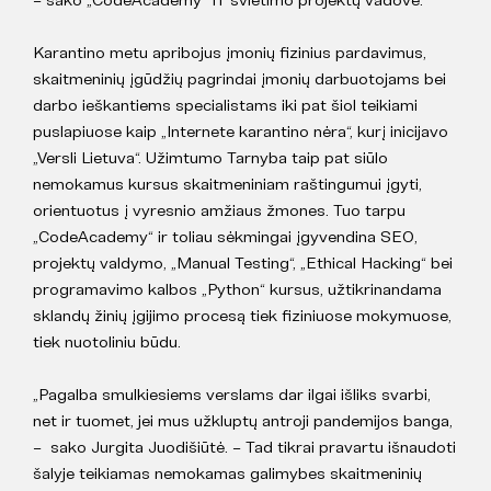
Karantino metu apribojus įmonių fizinius pardavimus,
skaitmeninių įgūdžių pagrindai įmonių darbuotojams bei
darbo ieškantiems specialistams iki pat šiol teikiami
puslapiuose kaip „Internete karantino nėra“, kurį inicijavo
„Versli Lietuva“. Užimtumo Tarnyba taip pat siūlo
nemokamus kursus skaitmeniniam raštingumui įgyti,
orientuotus į vyresnio amžiaus žmones. Tuo tarpu
„CodeAcademy“ ir toliau sėkmingai įgyvendina SEO,
projektų valdymo, „Manual Testing“, „Ethical Hacking“ bei
programavimo kalbos „Python“ kursus, užtikrinandama
sklandų žinių įgijimo procesą tiek fiziniuose mokymuose,
tiek nuotoliniu būdu.
„Pagalba smulkiesiems verslams dar ilgai išliks svarbi,
net ir tuomet, jei mus užkluptų antroji pandemijos banga,
– sako Jurgita Juodišiūtė. – Tad tikrai pravartu išnaudoti
šalyje teikiamas nemokamas galimybes skaitmeninių