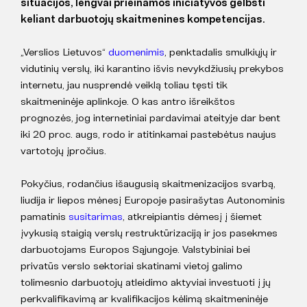
situacijos, lengvai prieinamos iniciatyvos gelbsti
keliant darbuotojų skaitmenines kompetencijas.
„Verslios Lietuvos“
duomenimis
, penktadalis smulkiųjų ir
vidutinių verslų, iki karantino išvis nevykdžiusių
prekybos
internetu, jau nusprendė veiklą toliau tęsti tik
skaitmeninėje aplinkoje. O kas antro išreikštos
prognozės, jog internetiniai pardavimai ateityje dar bent
iki 20 proc. augs, rodo ir atitinkamai pastebėtus naujus
vartotojų įpročius.
Pokyčius, rodančius išaugusią skaitmenizacijos svarbą,
liudija ir liepos mėnesį Europoje pasirašytas Autonominis
pamatinis
susitarimas
, atkreipiantis dėmesį į šiemet
įvykusią staigią verslų restruktūrizaciją ir jos pasekmes
darbuotojams Europos Sąjungoje. Valstybiniai bei
privatūs verslo sektoriai skatinami vietoj galimo
tolimesnio darbuotojų atleidimo aktyviai investuoti į jų
perkvalifikavimą ar kvalifikacijos kėlimą skaitmeninėje