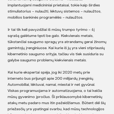
implantuojami medicininiai prietaisai, tokie kaip širdies
stimuliatorius – nulaužti, lėktuvų sistemos – nulaužtos,
mobilios bankinės programėlės – nulaužtos.
Ir tai tik keli pavyzdžiai iš mūsų trumpo tyrimo – šį
sąrašą galėtume tęsti be galo. Kiekvienais metais,
tūkstančiai saugumo spragų yra atrandamų gerai žinomų
gamintojų įrenginiuose. Kai kurie iš jų yra vieni stipriausių
kibernetinio saugumo srityje, tačiau vis tiek susiduria su
galybe saugumo problemų kiekvienais metais.
Kai kurie ekspertai spėja, jog iki 2020 metų prie
interneto bus prijungti apie 200 milijardų įrenginių.
Automobiliai, lėktuvai, namai, miestai ir net gyvūnai.
Viskas programuojama ir automatizuojama, o tai keičia
mūsų gyvenimo įpročius. Ši priklausomybė kibernetinių
atakų metu padaro mus itin pažeidžiamus. Būtent dėl šių
priežasčių yra ypatingai svarbu, kad mūsų technologijos