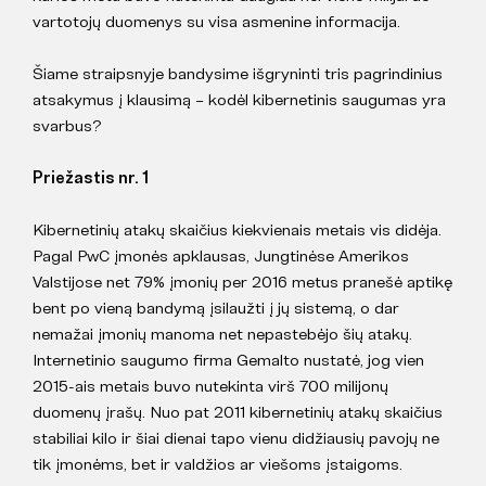
vartotojų duomenys su visa asmenine informacija.
Šiame straipsnyje bandysime išgryninti tris pagrindinius
atsakymus į klausimą – kodėl kibernetinis saugumas yra
svarbus?
Priežastis nr. 1
Kibernetinių atakų skaičius kiekvienais metais vis didėja.
Pagal PwC įmonės apklausas, Jungtinėse Amerikos
Valstijose net 79% įmonių per 2016 metus pranešė aptikę
bent po vieną bandymą įsilaužti į jų sistemą, o dar
nemažai įmonių manoma net nepastebėjo šių atakų.
Internetinio saugumo firma Gemalto nustatė, jog vien
2015-ais metais buvo nutekinta virš 700 milijonų
duomenų įrašų. Nuo pat 2011 kibernetinių atakų skaičius
stabiliai kilo ir šiai dienai tapo vienu didžiausių pavojų ne
tik įmonėms, bet ir valdžios ar viešoms įstaigoms.