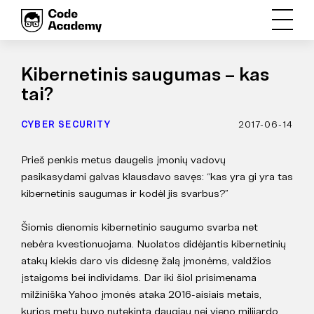
Kibernetinis saugumas – kas
tai?
CYBER SECURITY
2017-06-14
Prieš penkis metus daugelis įmonių vadovų
pasikasydami galvas klausdavo savęs: “kas yra gi yra tas
kibernetinis saugumas ir kodėl jis svarbus?”
Šiomis dienomis kibernetinio saugumo svarba net
nebėra kvestionuojama. Nuolatos didėjantis kibernetinių
atakų kiekis daro vis didesnę žalą įmonėms, valdžios
įstaigoms bei individams. Dar iki šiol prisimenama
milžiniška Yahoo įmonės ataka 2016-aisiais metais,
kurios metu buvo nutekinta daugiau nei vieno milijardo