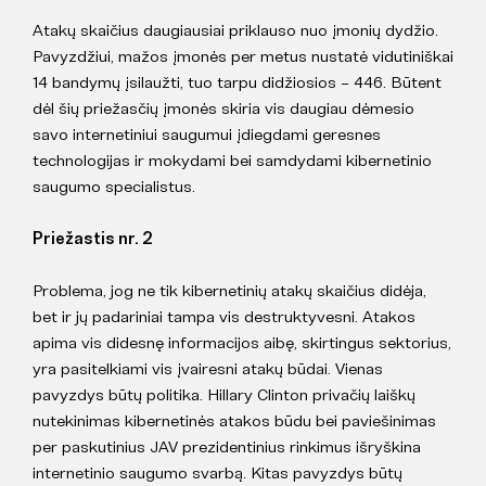
Atakų skaičius daugiausiai priklauso nuo įmonių dydžio.
Pavyzdžiui, mažos įmonės per metus nustatė vidutiniškai
14 bandymų įsilaužti, tuo tarpu didžiosios – 446. Būtent
dėl šių priežasčių įmonės skiria vis daugiau dėmesio
savo internetiniui saugumui įdiegdami geresnes
technologijas ir mokydami bei samdydami kibernetinio
saugumo specialistus.
Priežastis nr. 2
Problema, jog ne tik kibernetinių atakų skaičius didėja,
bet ir jų padariniai tampa vis destruktyvesni. Atakos
apima vis didesnę informacijos aibę, skirtingus sektorius,
yra pasitelkiami vis įvairesni atakų būdai. Vienas
pavyzdys būtų politika. Hillary Clinton privačių laiškų
nutekinimas kibernetinės atakos būdu bei paviešinimas
per paskutinius JAV prezidentinius rinkimus išryškina
internetinio saugumo svarbą. Kitas pavyzdys būtų