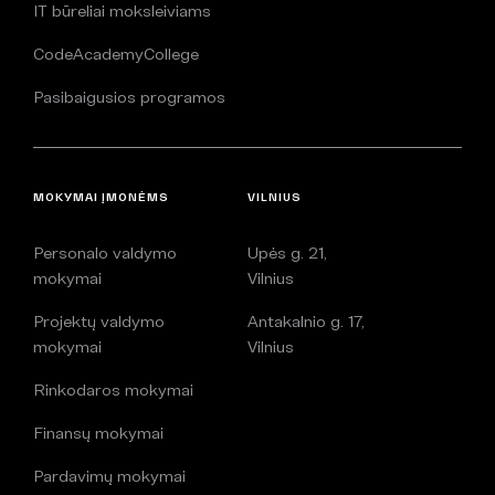
IT būreliai moksleiviams
CodeAcademyCollege
Pasibaigusios programos
MOKYMAI ĮMONĖMS
VILNIUS
Personalo valdymo
Upės g. 21,
mokymai
Vilnius
Projektų valdymo
Antakalnio g. 17,
mokymai
Vilnius
Rinkodaros mokymai
Finansų mokymai
Pardavimų mokymai