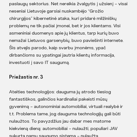
paslaugų sektorius. Net nereikia žvalgytis į užsienį – visai
neseniai Lietuvoje garsiai nuskambėjo “Grožio
chirurgijos” kibernetinė ataka, kuri pridarė milžiniškų
problemų ne tik pačiai įmonei, bet ir jos klientams. Visi
asmeniniai duomenys apie jų klientus, tarp kurių buvo
nemažai Lietuvos garsenybių, buvo paviešinti internete.
Šis atvejis parodo, kaip svarbu įmonėms, ypač
dirbančioms su ypatingai jautria klientų informacija,
investuoti į savo IT saugumą.
Priežastis nr. 3
Ateities technologijos: dauguma jų atrodo tiesiog
fantastiškos, galinčios kardinaliai pakeisti mūsų
gyvenimą – autonominiai automobiliai, virtuali realybė ir
t.t. Problema tame, jog dauguma technologijų gali būti
nulaužtos. To pavyzdžius jau dabar mes matome
kiekvieną dieną: automobiliai – nulaužti, populiari JAV
sukurta namų saugumo sistema – nulaužta,