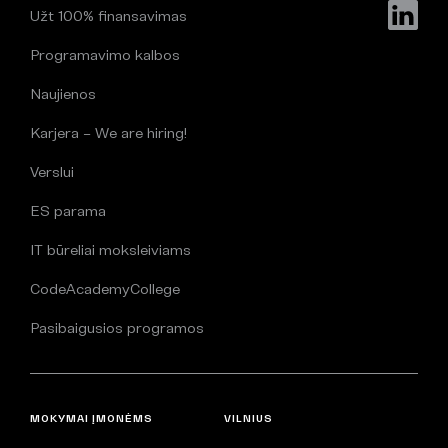
Užt 100% finansavimas
Programavimo kalbos
Naujienos
Karjera – We are hiring!
Verslui
ES parama
IT būreliai moksleiviams
CodeAcademyCollege
Pasibaigusios programos
MOKYMAI ĮMONĖMS
VILNIUS