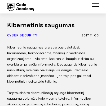
Kibernetinis saugumas
CYBER SECURITY
2017-11-06
Kibernetinis saugumas yra svarbus valstybei,
kariuomenei, korporacijoms, finansų ir medicinos
organizacijoms – visiems, kas renka, kaupia ir dirba su
svarbia ar privačia informacija. Bet augantis kibernetinių
nusikaltimų skaičius reikalauja vis daugiau dėmesio
dirbant ir privačiose įmonėse – jos taip pat gali tapti
kibernetinių nusikaltėlių taikiniu.
Tarptautinė telekomunikacijų sąjunga kibernetinį
saugumą apibrėžia kaip visumą teisinių, informacijos
sklaidos, organizacinių ir techninių priemonių, skirtų