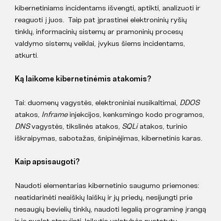
kibernetiniams incidentams išvengti, aptikti, analizuoti ir
reaguoti į juos. Taip pat įprastinei elektroninių ryšių
tinklų, informacinių sistemų ar pramoninių procesų
valdymo sistemų veiklai, įvykus šiems incidentams,
atkurti.
Ką laikome kibernetinėmis atakomis?
Tai: duomenų vagystės, elektroniniai nusikaltimai,
DDOS
atakos,
Inframe
injekcijos, kenksmingo kodo programos,
DNS
vagystės, tikslinės atakos,
SQLi
atakos, turinio
iškraipymas, sabotažas, šnipinėjimas, kibernetinis karas.
Kaip apsisaugoti?
Naudoti elementarias kibernetinio saugumo priemones:
neatidarinėti neaiškių laiškų ir jų priedų, nesijungti prie
nesaugių bevielių tinklų, naudoti legalią programinę įrangą
ir ją nuolat atnaujinti, laikytis valstybės nustatytų