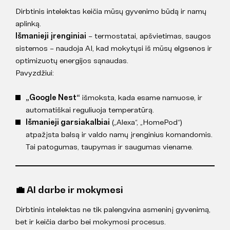
Dirbtinis intelektas keičia mūsų gyvenimo būdą ir namų
aplinką.
Išmanieji įrenginiai
– termostatai, apšvietimas, saugos
sistemos – naudoja AI, kad mokytųsi iš mūsų elgsenos ir
optimizuotų energijos sąnaudas.
Pavyzdžiui:
„Google Nest“
išmoksta, kada esame namuose, ir
automatiškai reguliuoja temperatūrą.
Išmanieji garsiakalbiai
(„Alexa“, „HomePod“)
atpažįsta balsą ir valdo namų įrenginius komandomis.
Tai patogumas, taupymas ir saugumas viename.
💼 AI darbe ir mokymesi
Dirbtinis intelektas ne tik palengvina asmeninį gyvenimą,
bet ir keičia darbo bei mokymosi procesus.