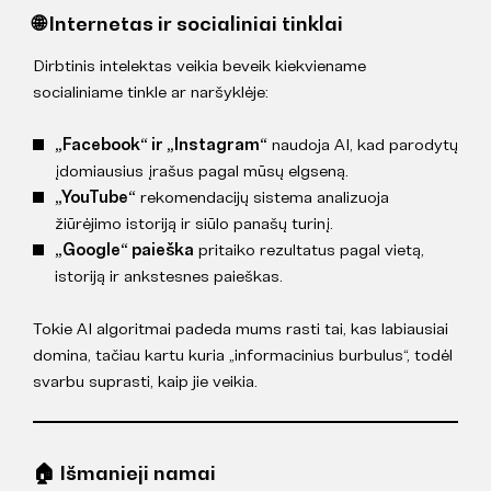
🌐 Internetas ir socialiniai tinklai
Dirbtinis intelektas veikia beveik kiekviename
socialiniame tinkle ar naršyklėje:
„Facebook“ ir „Instagram“
naudoja AI, kad parodytų
įdomiausius įrašus pagal mūsų elgseną.
„YouTube“
rekomendacijų sistema analizuoja
žiūrėjimo istoriją ir siūlo panašų turinį.
„Google“ paieška
pritaiko rezultatus pagal vietą,
istoriją ir ankstesnes paieškas.
Tokie AI algoritmai padeda mums rasti tai, kas labiausiai
domina, tačiau kartu kuria „informacinius burbulus“, todėl
svarbu suprasti, kaip jie veikia.
🏠 Išmanieji namai