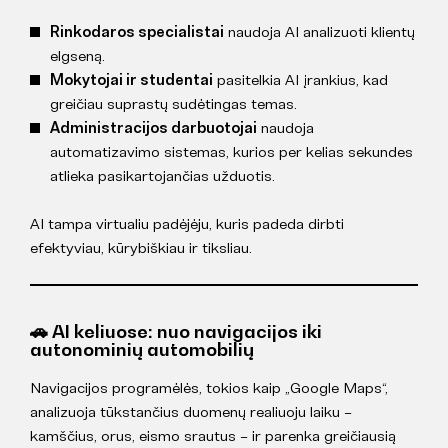
Rinkodaros specialistai
naudoja AI analizuoti klientų
elgseną.
Mokytojai ir studentai
pasitelkia AI įrankius, kad
greičiau suprastų sudėtingas temas.
Administracijos darbuotojai
naudoja
automatizavimo sistemas, kurios per kelias sekundes
atlieka pasikartojančias užduotis.
AI tampa virtualiu padėjėju, kuris padeda dirbti
efektyviau, kūrybiškiau ir tiksliau.
🚗 AI keliuose: nuo navigacijos iki
autonominių automobilių
Navigacijos programėlės, tokios kaip „Google Maps“,
analizuoja tūkstančius duomenų realiuoju laiku –
kamščius, orus, eismo srautus – ir parenka greičiausią