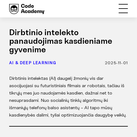
Dirbtinio intelekto
panaudojimas kasdieniame
gyvenime
AI & DEEP LEARNING
2025-11-01
Dirbtinis intelektas (AI) daugelį žmonių vis dar
asocijuojasi su futuristiniais filmais ar robotais, tačiau iš
tikrųjų mes juo naudojamės kasdien, dažnai net to
nesuprasdami. Nuo socialinių tinklų algoritmų iki
išmaniųjų telefonų balso asistentų – AI tapo mūsų
kasdienybės dalimi, tyliai optimizuojančia daugybę veiklų.