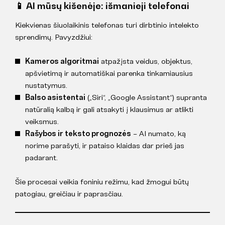
📱 AI mūsų kišenėje: išmanieji telefonai
Kiekvienas šiuolaikinis telefonas turi dirbtinio intelekto
sprendimų. Pavyzdžiui:
Kameros algoritmai
atpažįsta veidus, objektus,
apšvietimą ir automatiškai parenka tinkamiausius
nustatymus.
Balso asistentai
(„Siri“, „Google Assistant“) supranta
natūralią kalbą ir gali atsakyti į klausimus ar atlikti
veiksmus.
Rašybos ir teksto prognozės
– AI numato, ką
norime parašyti, ir pataiso klaidas dar prieš jas
padarant.
Šie procesai veikia foniniu režimu, kad žmogui būtų
patogiau, greičiau ir paprasčiau.