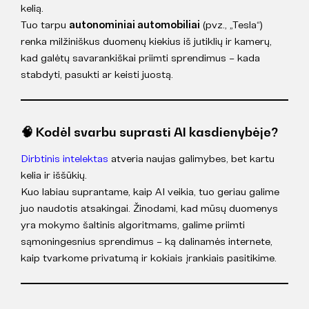
kelią.
Tuo tarpu
autonominiai automobiliai
(pvz., „Tesla“)
renka milžiniškus duomenų kiekius iš jutiklių ir kamerų,
kad galėtų savarankiškai priimti sprendimus – kada
stabdyti, pasukti ar keisti juostą.
🧠 Kodėl svarbu suprasti AI kasdienybėje?
Dirbtinis intelektas
atveria naujas galimybes, bet kartu
kelia ir iššūkių.
Kuo labiau suprantame, kaip AI veikia, tuo geriau galime
juo naudotis atsakingai. Žinodami, kad mūsų duomenys
yra mokymo šaltinis algoritmams, galime priimti
sąmoningesnius sprendimus – ką dalinamės internete,
kaip tvarkome privatumą ir kokiais įrankiais pasitikime.