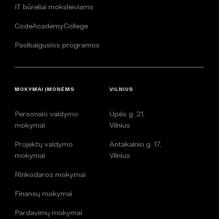
IT būreliai moksleiviams
CodeAcademyCollege
Pasibaigusios programos
MOKYMAI ĮMONĖMS
VILNIUS
Personalo valdymo
Upės g. 21,
mokymai
Vilnius
Projektų valdymo
Antakalnio g. 17,
mokymai
Vilnius
Rinkodaros mokymai
Finansų mokymai
Pardavimų mokymai