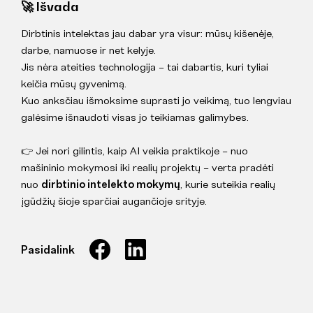
🚀 Išvada
Dirbtinis intelektas jau dabar yra visur: mūsų kišenėje,
darbe, namuose ir net kelyje.
Jis nėra ateities technologija – tai dabartis, kuri tyliai
keičia mūsų gyvenimą.
Kuo anksčiau išmoksime suprasti jo veikimą, tuo lengviau
galėsime išnaudoti visas jo teikiamas galimybes.
👉 Jei nori gilintis, kaip AI veikia praktikoje – nuo
mašininio mokymosi iki realių projektų – verta pradėti
nuo
dirbtinio intelekto mokymų
, kurie suteikia realių
įgūdžių šioje sparčiai augančioje srityje.
Pasidalink