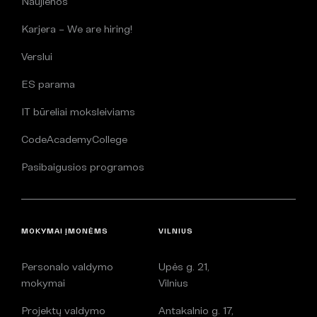
Naujienos
Karjera – We are hiring!
Verslui
ES parama
IT būreliai moksleiviams
CodeAcademyCollege
Pasibaigusios programos
MOKYMAI ĮMONĖMS
VILNIUS
Personalo valdymo
Upės g. 21,
mokymai
Vilnius
Projektų valdymo
Antakalnio g. 17,