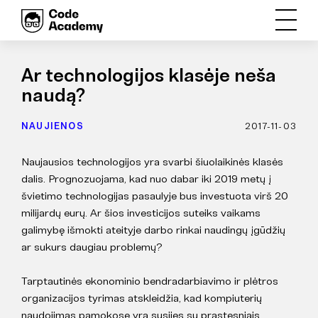
Ar technologijos klasėje neša
naudą?
NAUJIENOS
2017-11-03
Naujausios technologijos yra svarbi šiuolaikinės klasės
dalis. Prognozuojama, kad nuo dabar iki 2019 metų į
švietimo technologijas pasaulyje bus investuota virš 20
milijardų eurų. Ar šios investicijos suteiks vaikams
galimybę išmokti ateityje darbo rinkai naudingų įgūdžių
ar sukurs daugiau problemų?
Tarptautinės ekonominio bendradarbiavimo ir plėtros
organizacijos tyrimas atskleidžia, kad kompiuterių
naudojimas pamokose yra susijęs su prastesniais