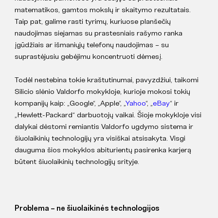
matematikos, gamtos mokslų ir skaitymo rezultatais.
Taip pat, galime rasti tyrimų, kuriuose planšečių
naudojimas siejamas su prastesniais rašymo ranka
įgūdžiais ar išmaniųjų telefonų naudojimas – su
suprastėjusiu gebėjimu koncentruoti dėmesį.
Todėl nestebina tokie kraštutinumai, pavyzdžiui, taikomi
Silicio slėnio Valdorfo mokykloje, kurioje mokosi tokių
kompanijų kaip: „Google“, „Apple“, „
Yahoo
“, „
eBay
“ ir
„Hewlett-Packard“ darbuotojų vaikai. Šioje mokykloje visi
dalykai dėstomi remiantis Valdorfo ugdymo sistema ir
šiuolaikinių technologijų yra visiškai atsisakyta. Visgi
dauguma šios mokyklos abiturientų pasirenka karjerą
būtent šiuolaikinių technologijų srityje.
Problema – ne šiuolaikinės technologijos