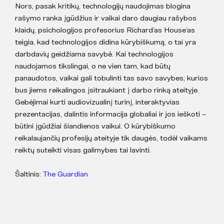
Nors, pasak kritikų, technologijų naudojimas blogina
rašymo ranka įgūdžius ir vaikai daro daugiau rašybos
klaidų, psichologijos profesorius Richard’as House’as
teigia, kad technologijos didina kūrybiškumą, o tai yra
darbdavių geidžiama savybė. Kai technologijos
naudojamos tikslingai, o ne vien tam, kad būtų
panaudotos, vaikai gali tobulinti tas savo savybes, kurios
bus jiems reikalingos įsitraukiant į darbo rinką ateityje.
Gebėjimai kurti audiovizualinį turinį, interaktyvias
prezentacijas, dalintis informacija globaliai ir jos ieškoti –
būtini įgūdžiai šiandienos vaikui. O kūrybiškumo
reikalaujančių profesijų ateityje tik daugės, todėl vaikams
reiktų suteikti visas galimybes tai lavinti.
Šaltinis:
The Guardian