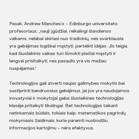
Pasak, Andrew Manches’o – Edinburgo universiteto
profesoriaus: „nauji įgūdžiai, reikalingi šiandienos
vaikams, nelabai skiriasi nuo tradicinių, nes svarbiausia
yra gebėjimas logiškai mąstyti, perteikti idėjas. Jis teigia,
kad šiuolaikinis vaikas turi išmokti plačiai mąstyti ir
lengvai prisitaikyti, nes pasaulis yra vis mažiau
nuspėjamas.“
Technologijos gali atverti naujas galimybes mokytis bei
sustiprinti bendruosius gebėjimus, jei jos yra naudojamos
inovatyviai ir mokytojai geba šiuolaikines technologijas
klasėje pritaikyti tikslingai. Bet technologijas taikant
netinkamais būdais, tokiais kaip: matematikos pagrindų
mokymasis žaidimais, kurie paremti nuobodžiu
informacijos kartojimu – nėra efektyvus.