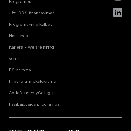
Programos
Užt 100% finansavimas
Programavimo kalbos
Naujienos
Karjera – We are hiring!
Verslui
ES parama
IT būreliai moksleiviams
CodeAcademyCollege
Pasibaigusios programos
MOKYMAI ĮMONĖMS
VILNIUS