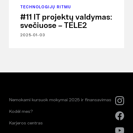
TECHNOLOGIJŲ RITMU
#11 IT projektų valdymas:
svečiuose – TELE2
2025-01-03
Nemokami kursuok mokymai 2025 ir finansavimas
Kodėl mes?
Karjeros centras