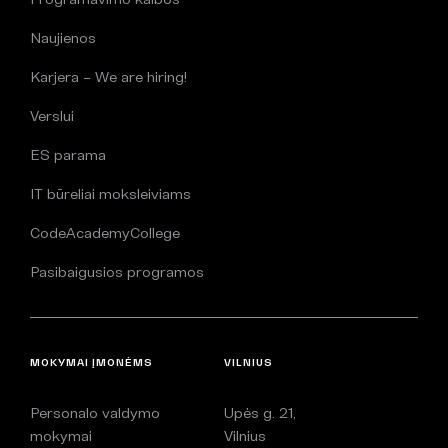
Naujienos
Karjera – We are hiring!
Verslui
ES parama
IT būreliai moksleiviams
CodeAcademyCollege
Pasibaigusios programos
MOKYMAI ĮMONĖMS
VILNIUS
Personalo valdymo
Upės g. 21,
mokymai
Vilnius