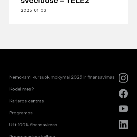
svečiuose – TELE2
2025-01-03
Nemokami kursuok mokymai 2025 ir finansavimas
Kodėl mes?
Karjeros centras
Programos
Užt 100% finansavimas
Programavimo kalbos