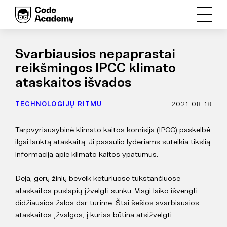
Svarbiausios nepaprastai
reikšmingos IPCC klimato
ataskaitos išvados
TECHNOLOGIJŲ RITMU
2021-08-18
Tarpvyriausybinė klimato kaitos komisija (IPCC) paskelbė
ilgai lauktą ataskaitą. Ji pasaulio lyderiams suteikia tikslią
informaciją apie klimato kaitos ypatumus.
Deja, gerų žinių beveik keturiuose tūkstančiuose
ataskaitos puslapių įžvelgti sunku. Visgi laiko išvengti
didžiausios žalos dar turime. Štai šešios svarbiausios
ataskaitos įžvalgos, į kurias būtina atsižvelgti.