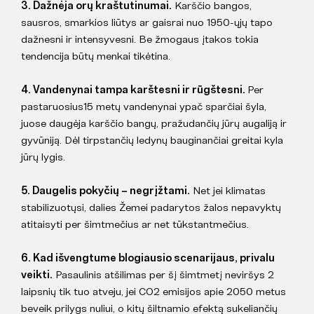
3. Dažnėja orų kraštutinumai.
Karščio bangos,
sausros, smarkios liūtys ar gaisrai nuo 1950-ųjų tapo
dažnesni ir intensyvesni. Be žmogaus įtakos tokia
tendencija būtų menkai tikėtina.
4. Vandenynai tampa karštesni ir rūgštesni.
Per
pastaruosius15 metų vandenynai ypač sparčiai šyla,
juose daugėja karščio bangų, pražudančių jūrų augaliją ir
gyvūniją. Dėl tirpstančių ledynų bauginančiai greitai kyla
jūrų lygis.
5. Daugelis pokyčių – negrįžtami.
Net jei klimatas
stabilizuotųsi, dalies Žemei padarytos žalos nepavyktų
atitaisyti per šimtmečius ar net tūkstantmečius.
6. Kad išvengtume blogiausio scenarijaus, privalu
veikti.
Pasaulinis atšilimas per šį šimtmetį neviršys 2
laipsnių tik tuo atveju, jei CO2 emisijos apie 2050 metus
beveik prilygs nuliui, o kitų šiltnamio efektą sukeliančių