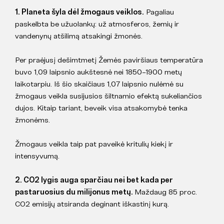
1. Planeta šyla dėl žmogaus veiklos.
Pagaliau
paskelbta be užuolankų: už atmosferos, žemių ir
vandenynų atšilimą atsakingi žmonės.
Per praėjusį dešimtmetį Žemės paviršiaus temperatūra
buvo 1,09 laipsnio aukštesnė nei 1850–1900 metų
laikotarpiu. Iš šio skaičiaus 1,07 laipsnio nulėmė su
žmogaus veikla susijusios šiltnamio efektą sukeliančios
dujos. Kitaip tariant, beveik visa atsakomybė tenka
žmonėms.
Žmogaus veikla taip pat paveikė kritulių kiekį ir
intensyvumą.
2. CO2 lygis auga sparčiau nei bet kada per
pastaruosius du milijonus metų.
Maždaug 85 proc.
CO2 emisijų atsiranda deginant iškastinį kurą.