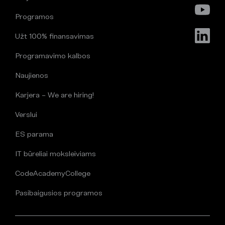
Programos
Užt 100% finansavimas
Programavimo kalbos
Naujienos
Karjera – We are hiring!
Verslui
ES parama
IT būreliai moksleiviams
CodeAcademyCollege
Pasibaigusios programos