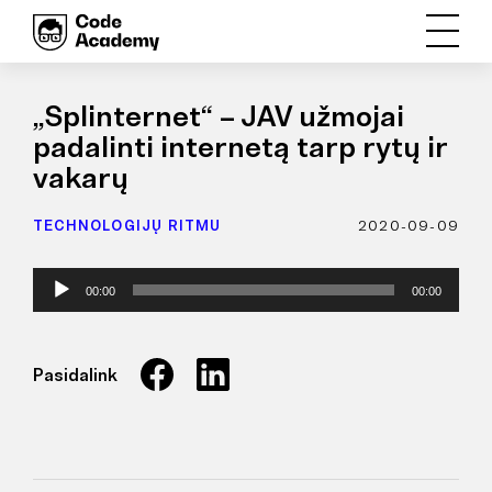
„Splinternet“ – JAV užmojai
padalinti internetą tarp rytų ir
vakarų
TECHNOLOGIJŲ RITMU
2020-09-09
Audio
00:00
00:00
grotuvas
Pasidalink