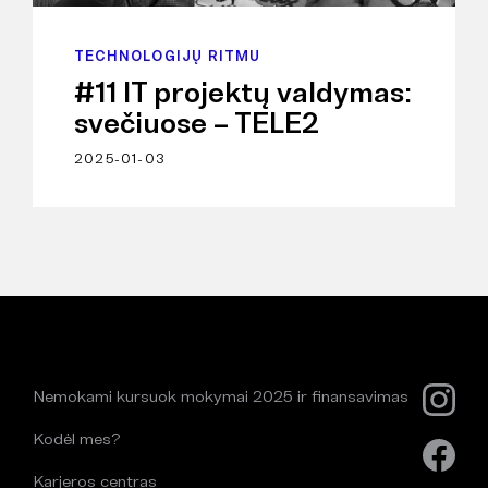
TECHNOLOGIJŲ RITMU
#11 IT projektų valdymas:
svečiuose – TELE2
2025-01-03
Nemokami kursuok mokymai 2025 ir finansavimas
Kodėl mes?
Karjeros centras