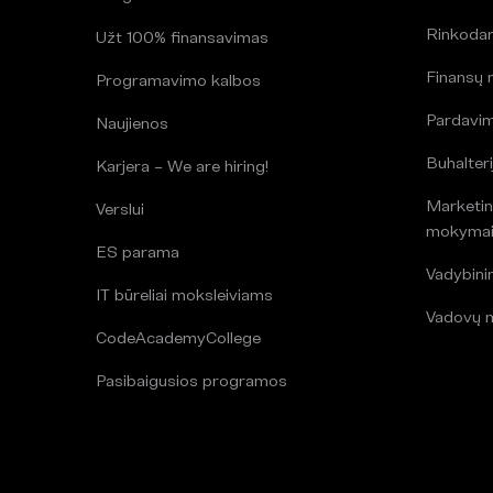
Rinkoda
Užt 100% finansavimas
Finansų
Programavimo kalbos
Pardavi
Naujienos
Buhalteri
Karjera – We are hiring!
Marketin
Verslui
mokyma
ES parama
Vadybin
IT būreliai moksleiviams
Vadovų 
CodeAcademyCollege
Pasibaigusios programos