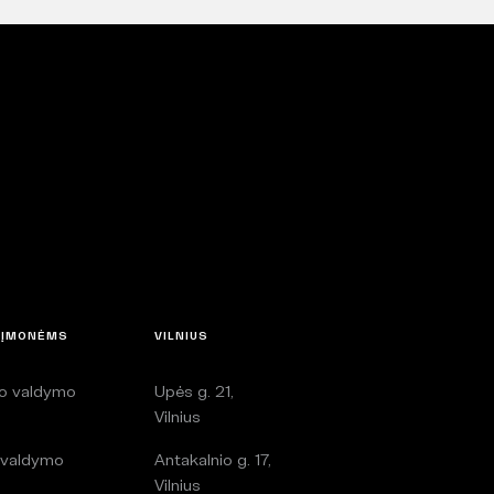
 ĮMONĖMS
VILNIUS
lo valdymo
Upės g. 21,
i
Vilnius
 valdymo
Antakalnio g. 17,
i
Vilnius