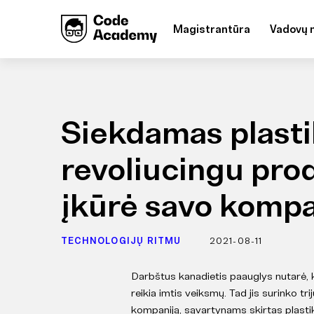
Magistrantūra
Vadovų 
Siekdamas plasti
revoliucingu pro
įkūrė savo kompa
TECHNOLOGIJŲ RITMU
2021-08-11
Darbštus kanadietis paauglys nutarė, k
reikia imtis veiksmų. Tad jis surinko t
kompaniją, sąvartynams skirtas plasti