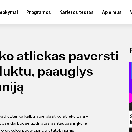
mokymai
Programos
Karjeros testas
Apie mus
ko atliekas paversti
duktu, paauglys
niją
ad užtenka kalbų apie plastiko atliekų žalą –
rijuose darbuose uždirbtas santaupas ir įkūrė
ko šiukšles paverčiančia statybinėmis