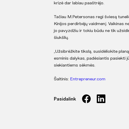
krizė dar labiau paaštrėjo.
Tačiau M.Petersonas regi šviesą tuneli
Kinijos perdirbėjų vaidmenį. Vaikinas 
jo pavyzdžiu ir tokiu būdu ne tik užsidi
šiukšlių.
„Užsibrėžkite tikslą, susidėliokite plan
esminis dalykas, padėsiantis pasiekti 
siekiantiems sėkmės.
Šaltinis:
Entrepreneur.com
Pasidalink