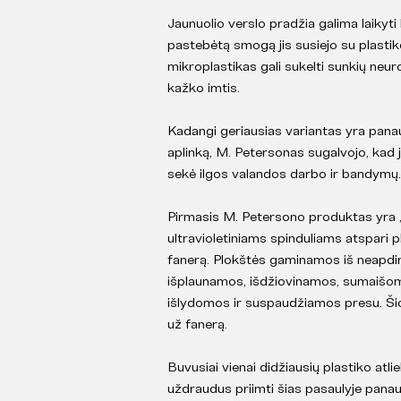
Jaunuolio verslo pradžia galima laikyti
pastebėtą smogą jis susiejo su plastik
mikroplastikas gali sukelti sunkių neu
kažko imtis.
Kadangi geriausias variantas yra panaud
aplinką, M. Petersonas sugalvojo, kad 
sekė ilgos valandos darbo ir bandymų
Pirmasis M. Petersono produktas yra „
ultravioletiniams spinduliams atspari p
fanerą. Plokštės gaminamos iš neapdir
išplaunamos, išdžiovinamos, sumaišomo
išlydomos ir suspaudžiamos presu. Ši
už fanerą.
Buvusiai vienai didžiausių plastiko atli
uždraudus priimti šias pasaulyje panaud