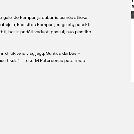
o gale. Jo kompanija dabar iš esmės atlieka
neabejoja, kad kitos kompanijos galėtų pasekti
rbti, bet ir padėti vaduoti pasaulį nuo plastiko
ą ir dirbkite iš visų jėgų. Sunkus darbas –
jūsų tikslą“, – toks M.Petersonas patarimas