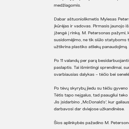
medžiagomis.
Dabar aštuoniolikmetis Mylesas Peter
įkūrėjas ir vadovas. Pirmasis jaunojo i
įžengė į rinką. M. Petersonas pažymi, 
susidomėjimo, ne tik siūlo statyboms t
užtikrina plastiko atliekų panaudojimą.
Po 11 valandų per parą besidarbuojant
paslaptis. Tai išmintingi sprendimai, 
svarbiausias dalykas – tėčio bei senel
Po tėvų skyrybų jiedu su tėčiu gyveno l
Tėtis tapo neįgalus, tad paaugliui teko 
Jis įsidarbino „McDonald’s“, kur galiau
darbavosi dar dviejose užkandinėse.
Šios aplinkybės pažadino M. Petersono