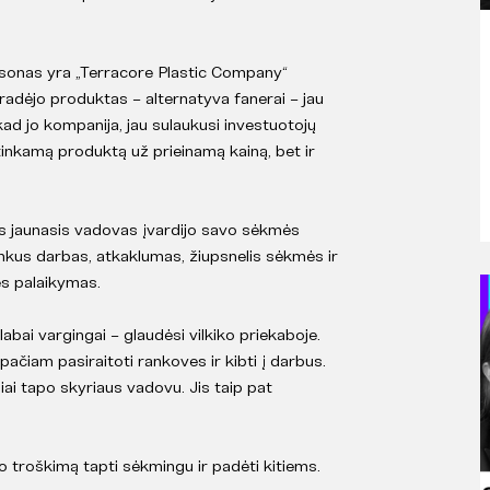
sonas yra „Terracore Plastic Company“
šradėjo produktas – alternatyva fanerai – jau
kad jo kompanija, jau sulaukusi investuotojų
inkamą produktą už prieinamą kainą, bet ir
is jaunasis vadovas įvardijo savo sėkmės
sunkus darbas, atkaklumas, žiupsnelis sėkmės ir
ės palaikymas.
abai vargingai – glaudėsi vilkiko priekaboje.
pačiam pasiraitoti rankoves ir kibti į darbus.
siai tapo skyriaus vadovu. Jis taip pat
 troškimą tapti sėkmingu ir padėti kitiems.