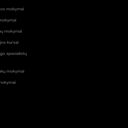
ros mokymai
 mokymai
mų mokymai
jos kursai
go specialistų
i
inkų mokymai
mokymai