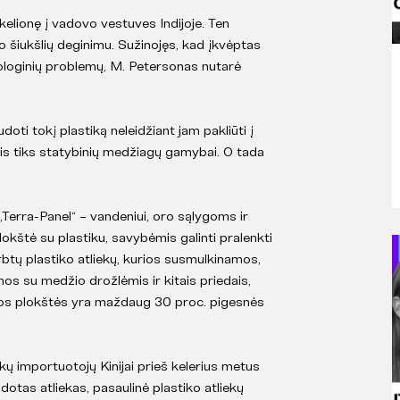
 kelionę į vadovo vestuves Indijoje. Ten
o šiukšlių deginimu. Sužinojęs, kad įkvėptas
rologinių problemų, M. Petersonas nutarė
oti tokį plastiką neleidžiant jam pakliūti į
jis tiks statybinių medžiagų gamybai. O tada
.
Terra-Panel“ – vandeniui, oro sąlygoms ir
lokštė su plastiku, savybėmis galinti pralenkti
btų plastiko atliekų, kurios susmulkinamos,
s su medžio drožlėmis ir kitais priedais,
os plokštės yra maždaug 30 proc. pigesnės
ekų importuotojų Kinijai prieš kelerius metus
otas atliekas, pasaulinė plastiko atliekų