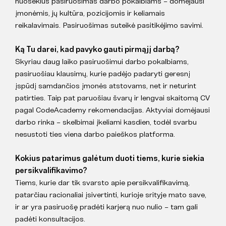
nuoseklus pasiruošimas darbo pokalbiams – domėjausi
įmonėmis, jų kultūra, pozicijomis ir keliamais
reikalavimais. Pasiruošimas suteikė pasitikėjimo savimi.
Ką Tu darei, kad pavyko gauti pirmąjį darbą?
Skyriau daug laiko pasiruošimui darbo pokalbiams,
pasiruošiau klausimų, kurie padėjo padaryti geresnį
įspūdį samdančios įmonės atstovams, net ir neturint
patirties. Taip pat paruošiau švarų ir lengvai skaitomą CV
pagal CodeAcademy rekomendacijas. Aktyviai domėjausi
darbo rinka – skelbimai įkeliami kasdien, todėl svarbu
nesustoti ties viena darbo paieškos platforma.
Kokius patarimus galėtum duoti tiems, kurie siekia
persikvalifikavimo?
Tiems, kurie dar tik svarsto apie persikvalifikavimą,
patarčiau racionaliai įsivertinti, kurioje srityje mato save,
ir ar yra pasiruošę pradėti karjerą nuo nulio – tam gali
padėti konsultacijos.