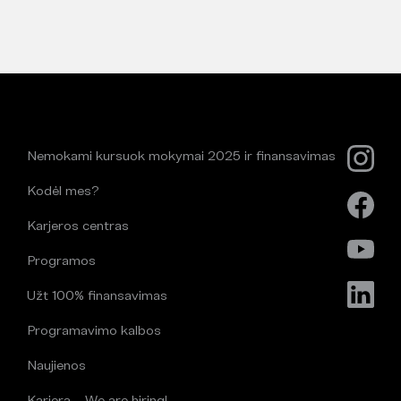
Nemokami kursuok mokymai 2025 ir finansavimas
Kodėl mes?
Karjeros centras
Programos
Užt 100% finansavimas
Programavimo kalbos
Naujienos
Karjera – We are hiring!