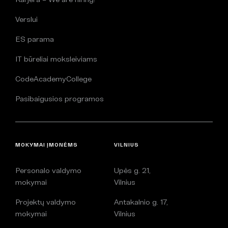
Verslui
ES parama
IT būreliai moksleiviams
CodeAcademyCollege
Pasibaigusios programos
MOKYMAI ĮMONĖMS
VILNIUS
Personalo valdymo
Upės g. 21,
mokymai
Vilnius
Projektų valdymo
Antakalnio g. 17,
mokymai
Vilnius