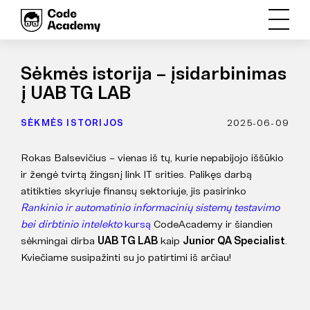
Sėkmės istorija – įsidarbinimas
į UAB TG LAB
SĖKMĖS ISTORIJOS
2025-06-09
Rokas Balsevičius – vienas iš tų, kurie nepabijojo iššūkio
ir žengė tvirtą žingsnį link IT srities. Palikęs darbą
atitikties skyriuje finansų sektoriuje, jis pasirinko
Rankinio ir automatinio informacinių sistemų testavimo
bei dirbtinio intelekto
kursą
CodeAcademy ir šiandien
sėkmingai dirba
UAB TG LAB
kaip
Junior QA Specialist
.
Kviečiame susipažinti su jo patirtimi iš arčiau!