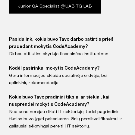
Junior QA Specialist @UAB TG LAB
Pasidalink, kokia buvo Tavo darbo patirtis prieš
pradedant mokytis CodeAcademy?
Dirbau atitikties skyriuje finansinėse institucijose.
Kodėl pasirinkai mokytis CodeAcademy?
Gera informacijos sklaida socialinėje erdvėje, bei
aplinkinių rekomendacija.
Kokie buvo Tavo pradiniai tikslai ar siekiai, kai
nusprendei mokytis CodeAcademy?
Nuo seno norėjau dirbti IT sektoriuje, todėl pagrindinis
tikslas buvo įgyti pakankamai žinių persikvalifikavimui ir
galiausiai sėkmingai pereiti į IT sektorių.