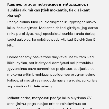
Kaip nepraradai motyvacijos ir entuziazmo per
sunkias akimirkas (tiek mokantis, tiek ieškant
darbo)?
Padėjo aiškus tikslų susidėliojimas ir kryptingas laisvo
laiko išnaudojimas. Mokantis dažnai girdėjau, jog darbo
rinka perpildyta, nauji specialistai sunkiai randa darbą,
todėl galvojau, ką galėčiau padaryti, kad išsiskirčiau iš
kitų.
CodeAcademy paskaitose dalyvavau ne tik tam, kad
išklausyčiau, bet ir aktyviai domėjausi bei įsitraukiau.
Įgyvendinau savo asmeninius projektus, susijusius su
mokoma sritimi, mokiausi papildomos programavimo
kalbos, gilinau žinias naudodamasis įrankiais, su kuriais
supažindino CodeAcademy.
Ieškant darbo, motyvuoti padėjo laiko skyrimas CV
atnaujinimui pagal naujos srities reikalavimus bei