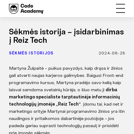
Sėkmės istorija – įsidarbinimas
į Reiz Tech
SĖKMĖS ISTORIJOS
2024-06-25
Martyna Žulpaitė – puikus pavyzdys, kaip drąsa ir žinios
gali atverti naujas karjeros galimybes. Baigusi Front-end
programavimo kursus, Martyna pradėjo savo kelią kaip
laisvai samdoma svetainių kūrėja, o šiuo metu ji
dirba
marketingo specialiste tarptautinėje informacinių
technologijų įmonėje „Reiz Tech“
. Įdomu tai, kad net ir
marketingo srityje Martynai programavimo žinios yra itin
naudingos ir pritaikomos dabartinėje pozicijoje – jos
padeda geriau suprasti technologijų pasaulį ir prisidėti
prie įmonės sėkmės.