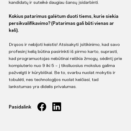
kandidatų ir suteikė daugiau šansų įsidarbinti.
Kokius patarimus galėtum duoti tiems, kurie siekia
persikvalifikavimo? (Patarimas gali būti vienas ar
keli).
Drąsos ir nebijoti keistis! Atsisakyti įsitikinimo, kad savo
profesinį kelią būtina pasirinkti iš pirmo karto, suprasti,
kad programuotojas nebūtinai reiškia žmogų, sėdintį prie
kompiuterio nuo 9 iki 5 – į tiksliuosius mokslus galima
pažvelgti ir kūrybiškai. Be to, svarbu nuolat mokytis ir
tobulėti, nes technologijos nuolat keičiasi, tad
lankstumas yra didelis privalumas.
Pasidalink