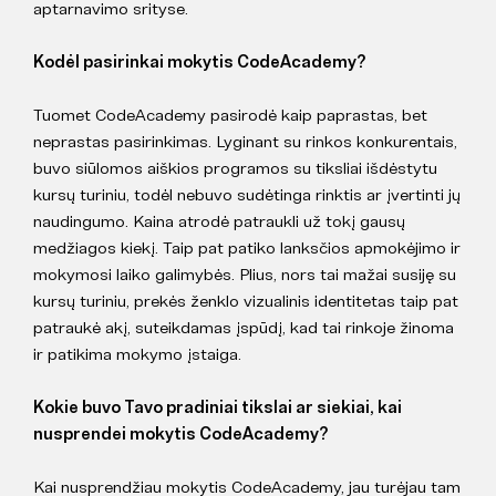
aptarnavimo srityse.
Kodėl pasirinkai mokytis CodeAcademy?
Tuomet CodeAcademy pasirodė kaip paprastas, bet
neprastas pasirinkimas. Lyginant su rinkos konkurentais,
buvo siūlomos aiškios programos su tiksliai išdėstytu
kursų turiniu, todėl nebuvo sudėtinga rinktis ar įvertinti jų
naudingumo. Kaina atrodė patraukli už tokį gausų
medžiagos kiekį. Taip pat patiko lanksčios apmokėjimo ir
mokymosi laiko galimybės. Plius, nors tai mažai susiję su
kursų turiniu, prekės ženklo vizualinis identitetas taip pat
patraukė akį, suteikdamas įspūdį, kad tai rinkoje žinoma
ir patikima mokymo įstaiga.
Kokie buvo Tavo pradiniai tikslai ar siekiai, kai
nusprendei mokytis CodeAcademy?
Kai nusprendžiau mokytis CodeAcademy, jau turėjau tam