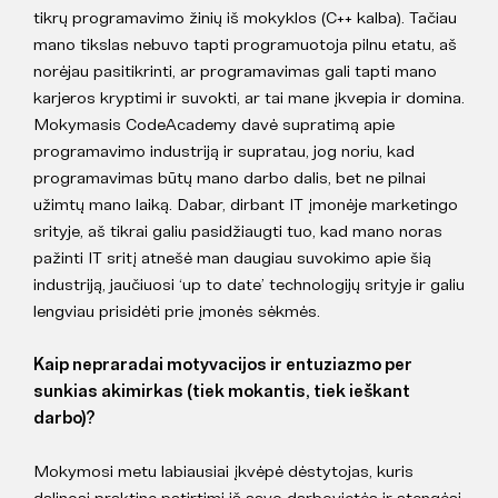
tikrų programavimo žinių iš mokyklos (C++ kalba). Tačiau
mano tikslas nebuvo tapti programuotoja pilnu etatu, aš
norėjau pasitikrinti, ar programavimas gali tapti mano
karjeros kryptimi ir suvokti, ar tai mane įkvepia ir domina.
Mokymasis CodeAcademy davė supratimą apie
programavimo industriją ir supratau, jog noriu, kad
programavimas būtų mano darbo dalis, bet ne pilnai
užimtų mano laiką. Dabar, dirbant IT įmonėje marketingo
srityje, aš tikrai galiu pasidžiaugti tuo, kad mano noras
pažinti IT sritį atnešė man daugiau suvokimo apie šią
industriją, jaučiuosi ‘up to date’ technologijų srityje ir galiu
lengviau prisidėti prie įmonės sėkmės.
Kaip nepraradai motyvacijos ir entuziazmo per
sunkias akimirkas (tiek mokantis, tiek ieškant
darbo)?
Mokymosi metu labiausiai įkvėpė dėstytojas, kuris
dalinosi praktine patirtimi iš savo darbovietės ir stengėsi