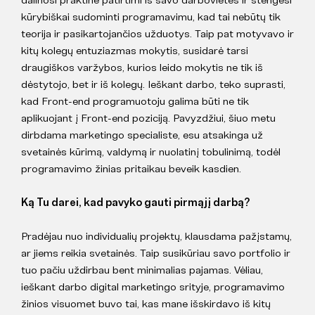
kūrybiškai sudominti programavimu, kad tai nebūtų tik
teorija ir pasikartojančios užduotys. Taip pat motyvavo ir
kitų kolegų entuziazmas mokytis, susidarė tarsi
draugiškos varžybos, kurios leido mokytis ne tik iš
dėstytojo, bet ir iš kolegų. Ieškant darbo, teko suprasti,
kad Front-end programuotoju galima būti ne tik
aplikuojant į Front-end poziciją. Pavyzdžiui, šiuo metu
dirbdama marketingo specialiste, esu atsakinga už
svetainės kūrimą, valdymą ir nuolatinį tobulinimą, todėl
programavimo žinias pritaikau beveik kasdien.
Ką Tu darei, kad pavyko gauti pirmąjį darbą?
Pradėjau nuo individualių projektų, klausdama pažįstamų,
ar jiems reikia svetainės. Taip susikūriau savo portfolio ir
tuo pačiu uždirbau bent minimalias pajamas. Vėliau,
ieškant darbo digital marketingo srityje, programavimo
žinios visuomet buvo tai, kas mane išskirdavo iš kitų