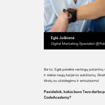
Eglė Juškienė
Digital Marketing Specialist @Publ
Be to, Eglė pateikė vertingų patarimų 
ir siekia naujų karjeros aukštumų. Skaity
tikslų su užsidegimu ir entuziazmu!
Pasidalink, kokia buvo Tavo darbo p
CodeAcademy?