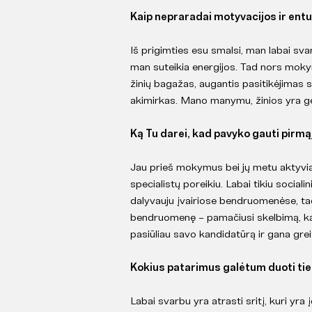
Kaip nepraradai motyvacijos ir ent
Iš prigimties esu smalsi, man labai sva
man suteikia energijos. Tad nors moky
žinių bagažas, augantis pasitikėjimas
akimirkas. Mano manymu, žinios yra geri
Ką Tu darei, kad pavyko gauti pirm
Jau prieš mokymus bei jų metu aktyvia
specialistų poreikiu. Labai tikiu sociali
dalyvauju įvairiose bendruomenėse, tad
bendruomenę – pamačiusi skelbimą, k
pasiūliau savo kandidatūrą ir gana gre
Kokius patarimus galėtum duoti tie
Labai svarbu yra atrasti sritį, kuri yra į