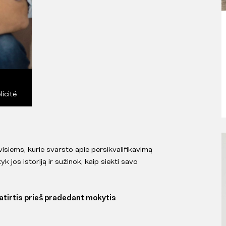
icité
visiems, kurie svarsto apie persikvalifikavimą
k jos istoriją ir sužinok, kaip siekti savo
atirtis prieš pradedant mokytis