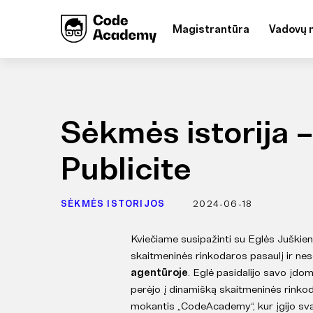
Magistrantūra
Vadovų 
Sėkmės istorija –
Publicite
SĖKMĖS ISTORIJOS
2024-06-18
Kviečiame susipažinti su Eglės Juškienė
skaitmeninės rinkodaros pasaulį ir nes
agentūroje
. Eglė pasidalijo savo įdom
perėjo į dinamišką skaitmeninės rinkoda
mokantis „CodeAcademy“, kur įgijo svar