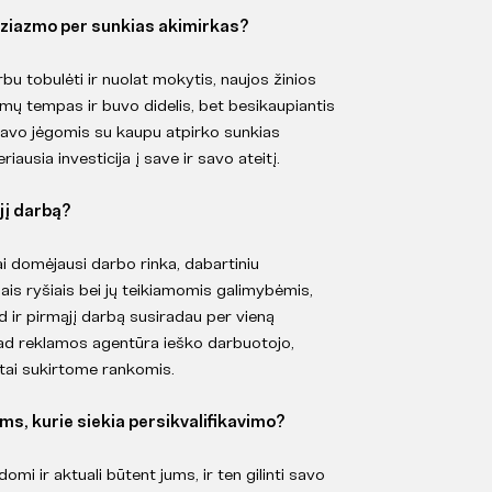
uziazmo per sunkias akimirkas?
rbu tobulėti ir nuolat mokytis, naujos žinios
mų tempas ir buvo didelis, bet besikaupiantis
 savo jėgomis su kaupu atpirko sunkias
ausia investicija į save ir savo ateitį.
ąjį darbą?
i domėjausi darbo rinka, dabartiniu
niais ryšiais bei jų teikiamomis galimybėmis,
 ir pirmąjį darbą susiradau per vieną
ad reklamos agentūra ieško darbuotojo,
itai sukirtome rankomis.
ms, kurie siekia persikvalifikavimo?
domi ir aktuali būtent jums, ir ten gilinti savo