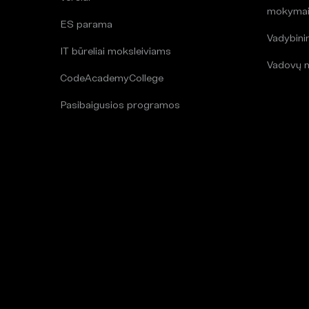
mokyma
ES parama
Vadybin
IT būreliai moksleiviams
Vadovų 
CodeAcademyCollege
Pasibaigusios programos