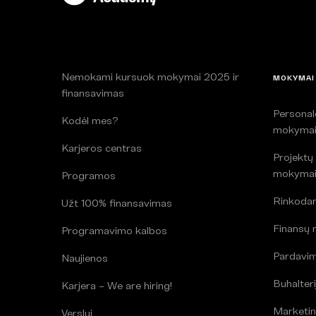
Nemokami kursuok mokymai 2025 ir
MOKYMAI
finansavimas
Persona
Kodėl mes?
mokyma
Karjeros centras
Projektų
mokyma
Programos
Rinkoda
Užt 100% finansavimas
Finansų
Programavimo kalbos
Pardavi
Naujienos
Buhalteri
Karjera – We are hiring!
Marketin
Verslui