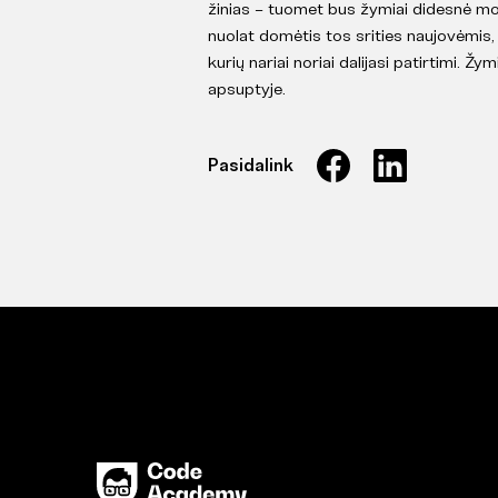
žinias – tuomet bus žymiai didesnė mo
nuolat domėtis tos srities naujovėmis
kurių nariai noriai dalijasi patirtimi. Ž
apsuptyje.
Pasidalink