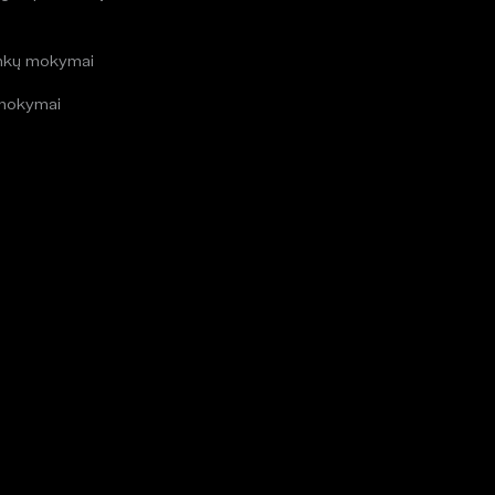
i
inkų mokymai
mokymai