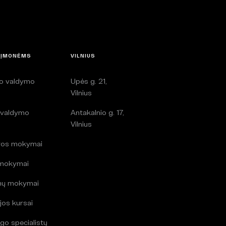
 ĮMONĖMS
VILNIUS
lo valdymo
Upės g. 21,
i
Vilnius
 valdymo
Antakalnio g. 17,
i
Vilnius
ros mokymai
 mokymai
mų mokymai
jos kursai
go specialistų