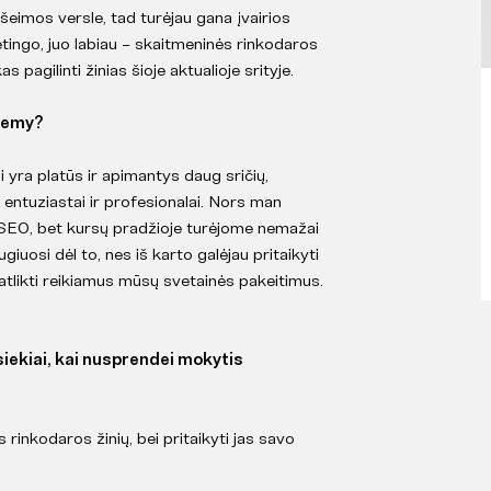
šeimos versle, tad turėjau gana įvairios
etingo, juo labiau – skaitmeninės rinkodaros
s pagilinti žinias šioje aktualioje srityje.
ademy?
a platūs ir apimantys daug sričių,
 entuziastai ir profesionalai. Nors man
 SEO, bet kursų pradžioje turėjome nemažai
iuosi dėl to, nes iš karto galėjau pritaikyti
 atlikti reikiamus mūsų svetainės pakeitimus.
 siekiai, kai nusprendei mokytis
 rinkodaros žinių, bei pritaikyti jas savo