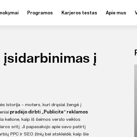
mokymai
Programos
Karjeros testas
Apie mus
 įsidarbinimas į
s istorija – moters, kuri drąsiai žengė į
eniai
pradėjo dirbti „Publicite“ reklamos
ia kelione, kaip iš šeimos verslo veiklos
ros sritį. Ji papasakojo apie savo patirtį
bių PPC ir SEO žinių bei atskleidė, kaip šie