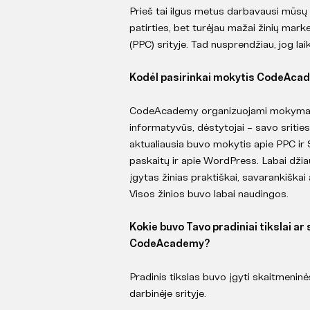
Prieš tai ilgus metus darbavausi mūsų 
patirties, bet turėjau mažai žinių mark
(PPC) srityje. Tad nusprendžiau, jog laika
Kodėl pasirinkai mokytis CodeAc
CodeAcademy organizuojami mokymai yr
informatyvūs, dėstytojai – savo srities
aktualiausia buvo mokytis apie PPC ir
paskaitų ir apie WordPress. Labai džiaug
įgytas žinias praktiškai, savarankiškai
Visos žinios buvo labai naudingos.
Kokie buvo Tavo pradiniai tikslai ar
CodeAcademy?
Pradinis tikslas buvo įgyti skaitmeninės
darbinėje srityje.