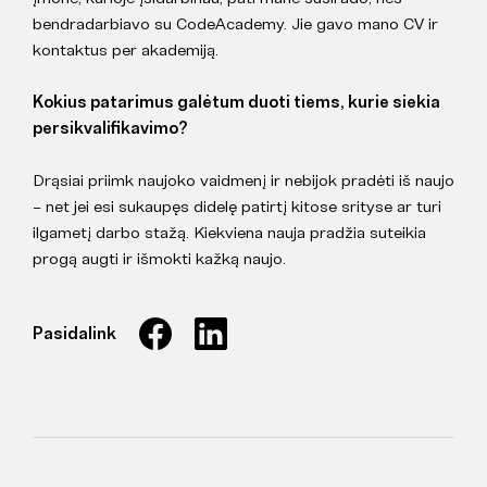
bendradarbiavo su CodeAcademy. Jie gavo mano CV ir
kontaktus per akademiją.
Kokius patarimus galėtum duoti tiems, kurie siekia
persikvalifikavimo?
Drąsiai priimk naujoko vaidmenį ir nebijok pradėti iš naujo
– net jei esi sukaupęs didelę patirtį kitose srityse ar turi
ilgametį darbo stažą. Kiekviena nauja pradžia suteikia
progą augti ir išmokti kažką naujo.
Pasidalink