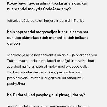
Kokie buvo Tavo pradiniai tikslai ar siekiai, kai
nusprendei mokytis CodeAcademy?
Ieškojau būdų pakeisti karjerą ir pereiti į IT sritį.
Kaip nepraradai motyvacijos ir entuziazmo per
sunkias akimirkas (tiek mokantis, tiek ieškant
darbo)?
Motyvacija nėra neišsenkantis šaltinis – ją praranda visi.
Tačiau svarbu prisiminti, kodėl pradėjai, ir suvokti, kad
„perdegimai” yra natūrali mokymosi proceso dalis.
Kartais prireikė dienos ar kelių pertraukai, kad
prablaškyčiau mintis ir sugrįžčiau su atnaujintu
pasiryžimu.
Ką Tu darei, kad pavyko gauti pirmąjį darbą?
Įmonė, kurioje įsidarbinau, pati mane susirado, nes