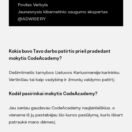
Povilas Verbyla
Jaunesnysis kibernetinio saugumo ekspertas
@ADWISERY
Kokia buvo Tavo darbo patirtis prieš pradedant
mokytis CodeAcademy?
Dešimtmetis tarnybos Lietuvos Kariuomenėje karininku.
Vertinčiau tai kaip vadybinę ir žmonių valdymo patirtį.
Kodėl pasirinkai mokytis CodeAcademy?
Jau seniau gaudavau CodeAcademy naujienlaiškius, o
viename iš jų pastebėjau šio kurso pasiūlymą, kuris iškart
patraukė mano dėmesį.