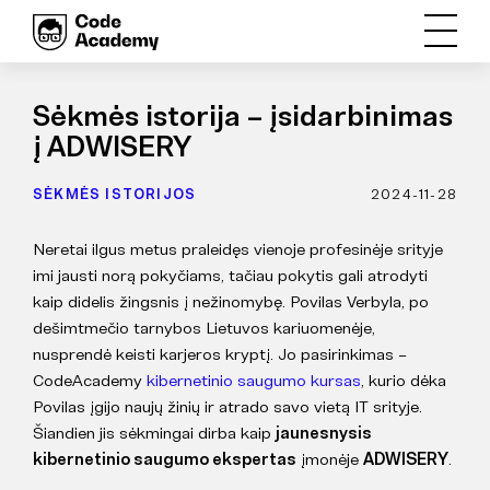
Sėkmės istorija – įsidarbinimas
į ADWISERY
SĖKMĖS ISTORIJOS
2024-11-28
Neretai ilgus metus praleidęs vienoje profesinėje srityje
imi jausti norą pokyčiams, tačiau pokytis gali atrodyti
kaip didelis žingsnis į nežinomybę. Povilas Verbyla, po
dešimtmečio tarnybos Lietuvos kariuomenėje,
nusprendė keisti karjeros kryptį. Jo pasirinkimas –
CodeAcademy
kibernetinio saugumo kursas
, kurio dėka
Povilas įgijo naujų žinių ir atrado savo vietą IT srityje.
Šiandien jis sėkmingai dirba kaip
jaunesnysis
kibernetinio saugumo ekspertas
įmonėje
ADWISERY
.