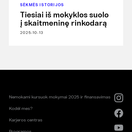
SĖKMĖS ISTORIJOS
Tiesiai iš mokyklos suolo
į skaitmeninę rinkodarą
2025-10-13
Nemokami kursuok mokymai 2025 ir finansavimas
Kodėl mes?
Karjeros centras
Programos