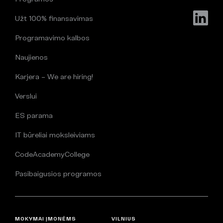
Užt 100% finansavimas
Programavimo kalbos
Naujienos
Karjera – We are hiring!
Verslui
ES parama
IT būreliai moksleiviams
CodeAcademyCollege
Pasibaigusios programos
MOKYMAI ĮMONĖMS
VILNIUS