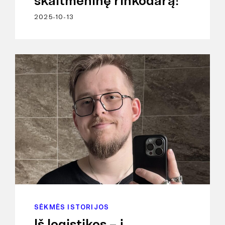
skaitmeninę rinkodarą!
2025-10-13
SĖKMĖS ISTORIJOS
Iš logistikos – į