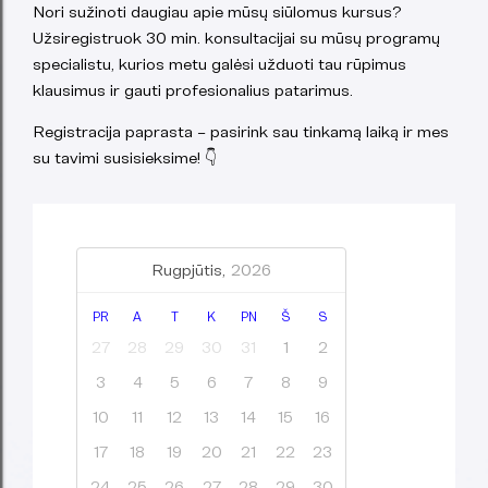
Nori sužinoti daugiau apie mūsų siūlomus kursus?
Užsiregistruok 30 min. konsultacijai su mūsų programų
specialistu, kurios metu galėsi užduoti tau rūpimus
klausimus ir gauti profesionalius patarimus.
Registracija paprasta – pasirink sau tinkamą laiką ir mes
su tavimi susisieksime! 👇
Rugpjūtis,
2026
PR
A
T
K
PN
Š
S
27
28
29
30
31
1
2
3
4
5
6
7
8
9
10
11
12
13
14
15
16
17
18
19
20
21
22
23
24
25
26
27
28
29
30