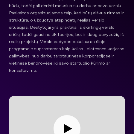
būdu, todėl gali derinti mokslus su darbu ar savo verslu.
Paskaitos organizuojamos taip, kad būtų aiškus ritmas ir
struktūra, o užduotys atspindėtų realias verslo
situacijas. Dėstytojai yra praktikai iš skirtingų verslo
sričių, todėl gausi ne tik teorijos, bet ir daug pavyzdžių iš
realių projektų. Verslo vadybos bakalauras šioje
programoje suprantamas kaip kelias į platesnes karjeros
galimybes: nuo darbų tarptautinėse korporacijose ir
vietinėse bendrovėse iki savo startuolio kūrimo ar
konsultavimo.