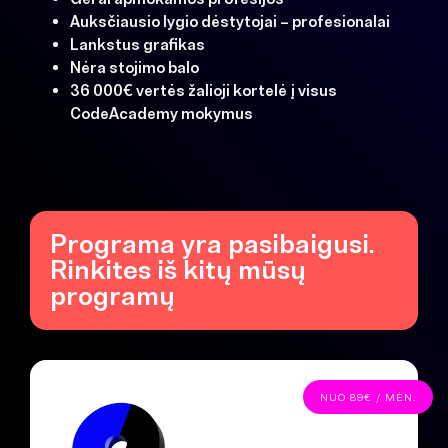
Auksčiausio lygio dėstytojai – profesionalai
Lankstus grafikas
Nėra stojimo balo
36 000€ vertės žalioji kortelė į visus
CodeAcademy mokymus
Programa yra pasibaigusi.
Rinkites iš kitų mūsų
programų
NUO 89€ / MĖN.