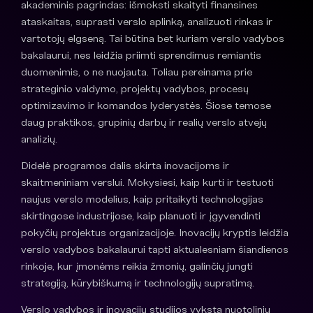
akademinis pagrindas: išmoksti skaityti finansines
ataskaitas, suprasti verslo aplinką, analizuoti rinkas ir
vartotojų elgseną. Tai būtina bet kuriam verslo vadybos
bakalaurui, nes leidžia priimti sprendimus remiantis
duomenimis, o ne nuojauta. Toliau pereinama prie
strateginio valdymo, projektų vadybos, procesų
optimizavimo ir komandos lyderystės. Šiose temose
daug praktikos, grupinių darbų ir realių verslo atvejų
analizių.
Didelė programos dalis skirta inovacijoms ir
skaitmeniniam verslui. Mokysiesi, kaip kurti ir testuoti
naujus verslo modelius, kaip pritaikyti technologijas
skirtingose industrijose, kaip planuoti ir įgyvendinti
pokyčių projektus organizacijoje. Inovacijų kryptis leidžia
verslo vadybos bakalaurui tapti aktualesniam šiandienos
rinkoje, kur įmonėms reikia žmonių, galinčių jungti
strategiją, kūrybiškumą ir technologijų supratimą.
Verslo vadybos ir inovacijų studijos vyksta nuotoliniu