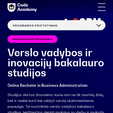
PASIBAIGUSIOS PROGRAMOS
Verslo vadybos ir
inovacijų bakalauro
studijos
Online Bachelor in Business Administration
Studijos skirtos žmonėms, kurie nori ne tik teorinių žinių,
bet ir realiai kurti bei valdyti verslą skaitmeniniame
pasaulyje. Tai nuotolinės verslo vadybos bakalauro
studijos, leidžiančios derinti mokslus su darbu ir mokytis