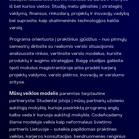
iš bet kurios vietos. Studijų metu gilinsitės į strateginį
valdymą, finansus, rinkodarą, projektų ir inovacijų vadybą
bei suprasite, kaip skaitmeninės technologijos keičia
verslą.
Programa orientuota į praktinius įgūdžius – nuo pirmųjų
semestrų dirbsite su realiomis verslo situacijomis:
analizuosite rinkas, vertinsite verslo modelius, kursite
produktų ir augimo strategijas. Baigę studijas galėsite
tęsti mokslus magistrantūroje arba pradėti karjerą
projektų valdymo, verslo plėtros, inovacijų ar verslumo
srityse.
Mūsų veiklos modelis
paremtas tarptautine
partneryste. Studentai įstoja į mūsų partnerių užsienio
aukštąją mokyklą, kurioje pasirinktą programą anglų
kalba veda ir kuruoja aukštoji mokykla. CodeAcademy
šiame modelyje veikia kaip neformalaus švietimo
partneris Lietuvoje – suteikia papildomas praktines
veiklas, karjeros konsultacijas, bendruomenės renginius