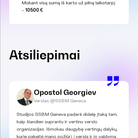
Mokant visą sumą iš karto už pilną laikotarpį
–
10500 €
Atsiliepimai
Opostol Georgiev
Verslas @SSBM Geneva
Studijos SSBM Geneva padarė didelę įtaką tam,
kaip šiandien suprantu ir vertinu verslo
organizacijas. Išmokau daugybę vertingų dalykų,
kurie pakeitė mano požiūrį į verslą ir jo valdymą.