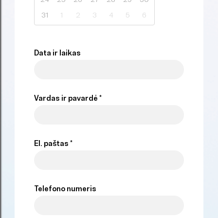
31
1
2
3
4
5
6
Data ir laikas
Vardas ir pavardė *
El. paštas *
Telefono numeris