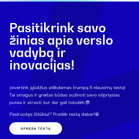
Pasitikrink savo
žinias apie verslo
vadybą ir
inovacijas!
Įsivertink įgūdžius atlikdamas trumpą 5 klausimų testą!
Tai smagus ir greitas būdas sužinoti savo stipriąsias
puses ir atrasti, kur dar gali tobulėti.😎
Pasiruošęs iššūkiui? Pradėk testą dabar!🤩
SPRĘSK TESTĄ