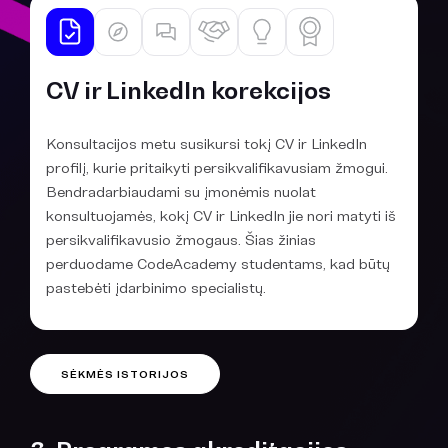
CV ir LinkedIn korekcijos
Konsultacijos metu susikursi tokį CV ir LinkedIn
profilį, kurie pritaikyti persikvalifikavusiam žmogui.
Bendradarbiaudami su įmonėmis nuolat
konsultuojamės, kokį CV ir LinkedIn jie nori matyti iš
persikvalifikavusio žmogaus. Šias žinias
perduodame CodeAcademy studentams, kad būtų
pastebėti įdarbinimo specialistų.
SĖKMĖS ISTORIJOS