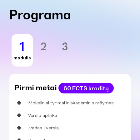
Programa
1
2
3
modulis
Pirmi metai
60 ECTS kreditų
Moksliniai tyrimai ir akademinis rašymas
Verslo aplinka
Įvadas į verslą