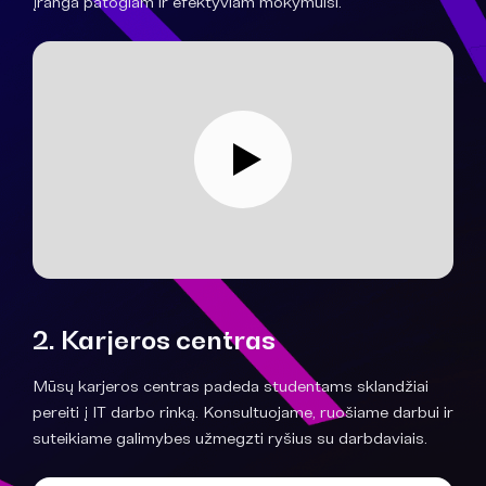
įranga patogiam ir efektyviam mokymuisi.
2. Karjeros centras
Mūsų karjeros centras padeda studentams sklandžiai
pereiti į IT darbo rinką. Konsultuojame, ruošiame darbui ir
suteikiame galimybes užmegzti ryšius su darbdaviais.