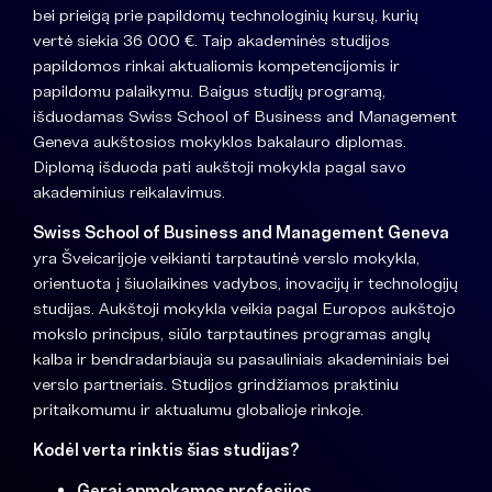
bei prieigą prie papildomų technologinių kursų, kurių
vertė siekia 36 000 €. Taip akademinės studijos
papildomos rinkai aktualiomis kompetencijomis ir
papildomu palaikymu. Baigus studijų programą,
išduodamas
Swiss School of Business and Management
Geneva
aukštosios mokyklos bakalauro diplomas.
Diplomą išduoda pati aukštoji mokykla pagal savo
akademinius reikalavimus.
Swiss School of Business and Management Geneva
yra Šveicarijoje veikianti tarptautinė verslo mokykla,
orientuota į šiuolaikines vadybos, inovacijų ir technologijų
studijas. Aukštoji mokykla veikia pagal Europos aukštojo
mokslo principus, siūlo tarptautines programas anglų
kalba ir bendradarbiauja su pasauliniais akademiniais bei
verslo partneriais. Studijos grindžiamos praktiniu
pritaikomumu ir aktualumu globalioje rinkoje.
Kodėl verta rinktis šias studijas?
Gerai apmokamos profesijos