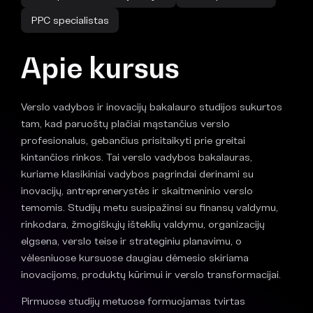
PPC specialistas
Apie kursus
Verslo vadybos ir inovacijų bakalauro studijos sukurtos
tam, kad paruoštų plačiai mąstančius verslo
profesionalus, gebančius prisitaikyti prie greitai
kintančios rinkos. Tai verslo vadybos bakalauras,
kuriame klasikiniai vadybos pagrindai derinami su
inovacijų, antreprenerystės ir skaitmeninio verslo
temomis. Studijų metu susipažinsi su finansų valdymu,
rinkodara, žmogiškųjų išteklių valdymu, organizacijų
elgsena, verslo teise ir strateginiu planavimu, o
vėlesniuose kursuose daugiau dėmesio skiriama
inovacijoms, produktų kūrimui ir verslo transformacijai.
Pirmuose studijų metuose formuojamas tvirtas