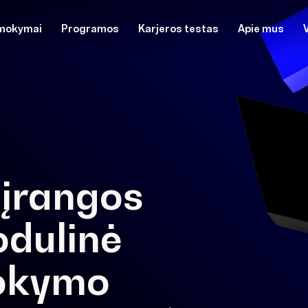
mokymai
Programos
Karjeros testas
Apie mus
įrangos
odulinė
mokymo