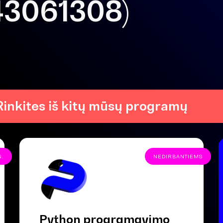
43061308)
Rinkites iš kitų mūsų programų
N.
NEDIRBANTIEMS
Python programavimo