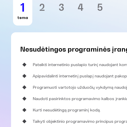
1
2
3
4
5
tema
Nesudėtingos programinės įran
Pateikti internetinio puslapio turinį naudojant k
Apipavidalinti internetinį puslapį naudojant pakopi
Programuoti vartotojo užduočių vykdymą naudoja
Naudoti pasirinktos programavimo kalbos įrankius
Kurti nesudėtingą programinį kodą.
Taikyti objektinio programavimo principus progr