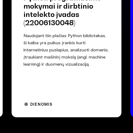
mokymai ir dirbtinio
intelekto įvadas
(22006130048)
Naudojant itin plačias Python bibliotekas,
ši kalba yra puikus įrankis kurti
internetinius puslapius, analizuoti domenis,
įtraukiant mašininį mokslą (angl. machine
learning) ir duomenų vizualizaciją.
DIENOMIS