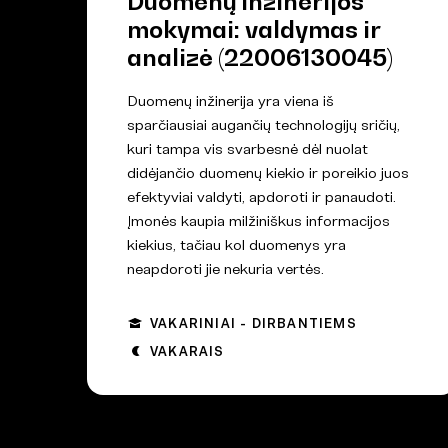
Duomenų inžinerijos
mokymai: valdymas ir
analizė (22006130045)
Duomenų inžinerija yra viena iš
sparčiausiai augančių technologijų sričių,
kuri tampa vis svarbesnė dėl nuolat
didėjančio duomenų kiekio ir poreikio juos
efektyviai valdyti, apdoroti ir panaudoti.
Įmonės kaupia milžiniškus informacijos
kiekius, tačiau kol duomenys yra
neapdoroti jie nekuria vertės.
VAKARINIAI - DIRBANTIEMS
VAKARAIS