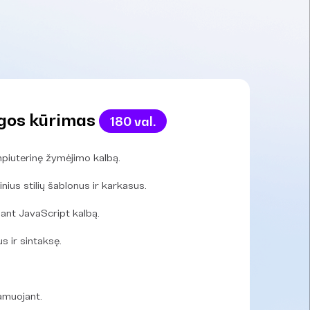
gos kūrimas
180 val.
ompiuterinę žymėjimo kalbą.
nius stilių šablonus ir karkasus.
nt JavaScript kalbą.
 ir sintaksę.
amuojant.