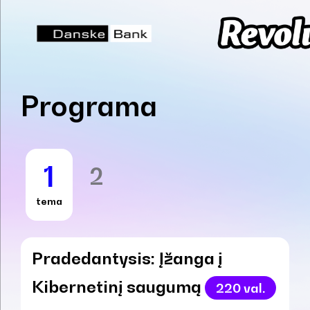
Programa
1
2
tema
Pradedantysis: Įžanga į
Kibernetinį saugumą
220 val.