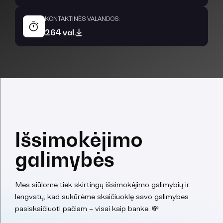
KONTAKTINĖS VALANDOS:
264 val.
Išsimokėjimo
galimybės
Mes siūlome tiek skirtingų išsimokėjimo galimybių ir
lengvatų, kad sukūrėme skaičiuoklę savo galimybes
pasiskaičiuoti pačiam – visai kaip banke. 💸