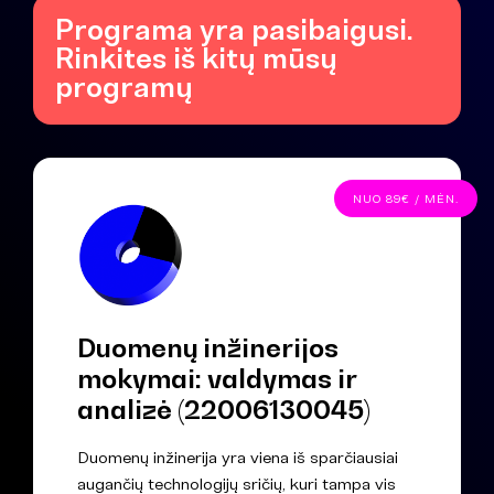
Programa yra pasibaigusi.
Rinkites iš kitų mūsų
programų
NUO 89€ / MĖN.
Duomenų inžinerijos
mokymai: valdymas ir
analizė (22006130045)
Duomenų inžinerija yra viena iš sparčiausiai
augančių technologijų sričių, kuri tampa vis