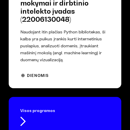
mokymai ir dirbtinio
intelekto įvadas
(22006130048)
Naudojant itin plačias Python bibliotekas, ši
kalba yra puikus įrankis kurti internetinius
puslapius, analizuoti domenis, įtraukiant
mašininį mokslą (angl. machine learning) ir
duomenų vizualizaciją.
DIENOMIS
Visos programos