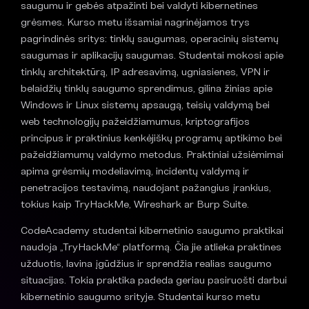
saugumu ir gebės atpažinti bei valdyti kibernetines
grėsmes. Kurso metu išsamiai nagrinėjamos trys
pagrindinės sritys: tinklų saugumas, operacinių sistemų
saugumas ir aplikacijų saugumas. Studentai mokosi apie
tinklų architektūrą, IP adresavimą, ugniasienes, VPN ir
belaidžių tinklų saugumo sprendimus, gilina žinias apie
Windows ir Linux sistemų apsaugą, teisių valdymą bei
web technologijų pažeidžiamumus, kriptografijos
principus ir praktinius kenkėjiškų programų aptikimo bei
pažeidžiamumų valdymo metodus. Praktiniai užsiėmimai
apima grėsmių modeliavimą, incidentų valdymą ir
penetracijos testavimą, naudojant pažangius įrankius,
tokius kaip TryHackMe, Wireshark ar Burp Suite.
CodeAcademy studentai kibernetinio saugumo praktikai
naudoja „TryHackMe“ platformą. Čia jie atlieka praktines
užduotis, lavina įgūdžius ir sprendžia realias saugumo
situacijas. Tokia praktika padeda geriau pasiruošti darbui
kibernetinio saugumo srityje. Studentai kurso metu