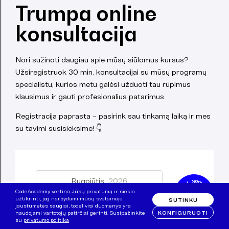
Trumpa online
konsultacija
Nori sužinoti daugiau apie mūsų siūlomus kursus?
Užsiregistruok 30 min. konsultacijai su mūsų programų
specialistu, kurios metu galėsi užduoti tau rūpimus
klausimus ir gauti profesionalius patarimus.
Registracija paprasta – pasirink sau tinkamą laiką ir mes
su tavimi susisieksime! 👇
Rugpjūtis,
2026
CodeAcademy vertina Jūsų privatumą ir siekia
užtikrinti, jog naršydami mūsų svetainėje
SUTINKU
PR
A
T
K
PN
Š
S
jaustumėtės saugiai, todėl visi duomenys yra
KONFIGURUOTI
naudojami vartotojų patirčiai gerinti. Susipažinkite
27
28
29
30
31
1
2
su
privatumo politika