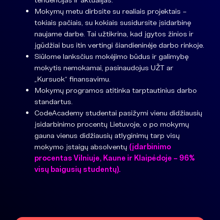
Mokymų metu dirbsite su realiais projektais –
tokiais pačiais, su kokiais susidursite įsidarbinę
naujame darbe. Tai užtikrina, kad įgytos žinios ir
įgūdžiai bus itin vertingi šiandieninėje darbo rinkoje.
Siūlome lanksčius mokėjimo būdus ir galimybę
mokytis nemokamai, pasinaudojus UŽT ar
„Kursuok“ finansavimu.
Mokymų programos atitinka tarptautinius darbo
standartus.
CodeAcademy studentai pasižymi vienu didžiausių
įsidarbinimo procentų Lietuvoje, o po mokymų
gauna vienus didžiausių atlyginimų tarp visų
mokymo įstaigų absolventų
(įdarbinimo
procentas Vilniuje, Kaune ir Klaipėdoje – 96%
visų baigusių studentų).