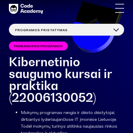
PASIBAIGUSIOS PROGRAMOS
Kibernetinio
saugumo kursai ir
praktika
(22006130052)
Mokymų programas rengia ir dėsto dėstytojai,
dirbantys lyderiaujančiose IT įmonėse Lietuvoje.
Todėl mokymų turinys atitinka naujausias rinkos
tendencijas ir aktualijas.