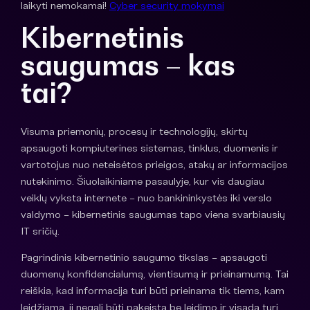
laikyti nemokamai!
Cyber security mokymai
Kibernetinis
saugumas
– kas
tai?
Visuma priemonių, procesų ir technologijų, skirtų
apsaugoti kompiuterines sistemas, tinklus, duomenis ir
vartotojus nuo neteisėtos prieigos, atakų ar informacijos
nutekinimo. Šiuolaikiniame pasaulyje, kur vis daugiau
veiklų vyksta internete – nuo bankininkystės iki verslo
valdymo – kibernetinis saugumas tapo viena svarbiausių
IT sričių.
Pagrindinis kibernetinio saugumo tikslas – apsaugoti
duomenų konfidencialumą, vientisumą ir prieinamumą. Tai
reiškia, kad informacija turi būti prieinama tik tiems, kam
leidžiama, ji negali būti pakeista be leidimo ir visada turi