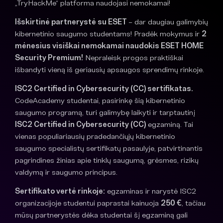
„TryHackMe“ platforma naudojasi nemokamai!
Išskirtinė partnerystė su ESET
– dar daugiau galimybių
kibernetinio saugumo studentams! Pradėk mokymus ir
2
mėnesius visiškai nemokamai naudokis ESET HOME
Security Premium!
Nepraleisk progos praktiškai
išbandyti vieną iš geriausių apsaugos sprendimų rinkoje.
ISC2 Certified in Cybersecurity (CC) sertifikatas.
CodeAcademy studentai, pasirinkę šią kibernetinio
saugumo programą, turi galimybę laikyti ir tarptautinį
ISC2 Certified in Cybersecurity (CC)
egzaminą. Tai
vienas populiariausių pradedančiųjų kibernetinio
saugumo specialistų sertifikatų pasaulyje, patvirtinantis
pagrindines žinias apie tinklų saugumą, grėsmes, rizikų
valdymą ir saugumo principus.
Sertifikato vertė rinkoje:
egzaminas ir narystė ISC2
organizacijoje studentui paprastai kainuoja
250 €
, tačiau
mūsų partnerystės dėka studentai šį egzaminą gali