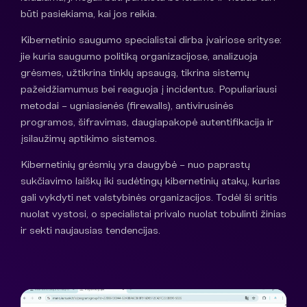
būti pasiekiama, kai jos reikia.
Kibernetinio saugumo specialistai dirba įvairiose srityse:
jie kuria saugumo politiką organizacijose, analizuoja
grėsmes, užtikrina tinklų apsaugą, tikrina sistemų
pažeidžiamumus bei reaguoja į incidentus. Populiariausi
metodai – ugniasienės (firewalls), antivirusinės
programos, šifravimas, daugiapakopė autentifikacija ir
įsilaužimų aptikimo sistemos.
Kibernetinių grėsmių yra daugybė – nuo paprastų
sukčiavimo laiškų iki sudėtingų kibernetinių atakų, kurias
gali vykdyti net valstybinės organizacijos. Todėl ši sritis
nuolat vystosi, o specialistai privalo nuolat tobulinti žinias
ir sekti naujausias tendencijas.