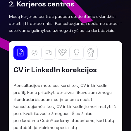
2. Karjeros centras
Mūsų karjeros centras padeda studentams sklandžiai
pereiti į IT darbo rinką. Konsultuojame, ruošiame darbui ir
suteikiame galimybes užmegzti ryšius su darbdaviais.
CV ir LinkedIn korekcijos
Konsultacijos metu susikursi tokį CV ir LinkedIn
profilį, kurie pritaikyti persikvalifikavusiam žmogui.
Bendradarbiaudami su įmonėmis nuolat
konsultuojamės, kokį CV ir LinkedIn jie nori matyti iš
persikvalifikavusio žmogaus. Šias žinias
perduodame CodeAcademy studentams, kad būtų
pastebėti įdarbinimo specialistų.