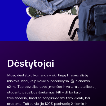
Dėstytojai
Mūsų dėstytojų komanda – skirtingų IT specialistų
mišinys. Vieni, kaip kokie superdidvyriai 🦸, dienomis
užima Top pozicijas savo įmonėse ir vakarais atsiliepia į
studentų pagalbos šauksmus, kiti – dirba kaip
freelancer’iai, kasdien žongliruodami tarp klientų bei
studentų. Tačiau visi jie 100% pasiruošę žiniomis ir