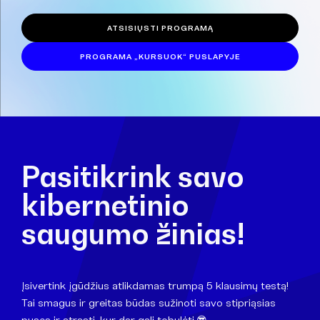
ATSISIŲSTI PROGRAMĄ
PROGRAMA „KURSUOK“ PUSLAPYJE
Pasitikrink savo
kibernetinio
saugumo žinias!
Įsivertink įgūdžius atlikdamas trumpą 5 klausimų testą!
Tai smagus ir greitas būdas sužinoti savo stipriąsias
puses ir atrasti, kur dar gali tobulėti.😎