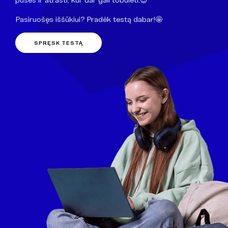
Pasiruošęs iššūkiui? Pradėk testą dabar!🤩
SPRĘSK TESTĄ