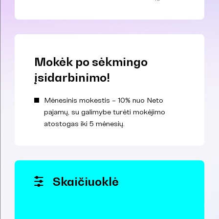
Mokėk po sėkmingo
įsidarbinimo!
Mėnesinis mokestis – 10% nuo Neto
pajamų, su galimybe turėti mokėjimo
atostogas iki 5 mėnesių.
Skaičiuoklė