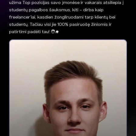
užima Top pozicijas savo įmonėse ir vakarais atsiliepia į
studentų pagalbos šauksmus, kiti – dirba kaip
freelancer’iai, kasdien žongliruodami tarp klientų bei
studentų. Tačiau visi jie 100% pasiruošę žiniomis ir
patirtimi padėti tau! 🧑‍🎓