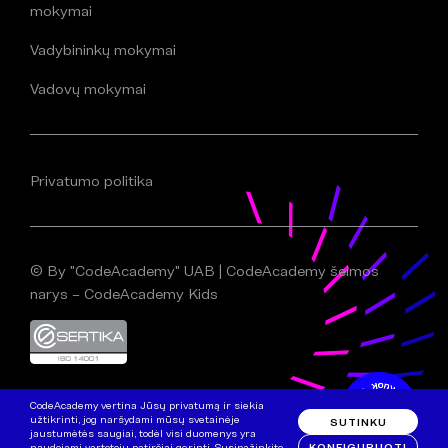
mokymai
Vadybininkų mokymai
Vadovų mokymai
Privatumo politika
© By "CodeAcademy" UAB | CodeAcademy šeimos
narys – CodeAcademy Kids
CodeAcademy vertina Jūsų privatumą ir siekia
užtikrinti, jog naršydami mūsų svetainėje
SUTINKU
jaustumėtės saugiai, todėl visi duomenys yra
KONFIGURUOTI
naudojami vartotojų patirčiai gerinti. Susipažinkite