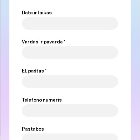
Data ir laikas
Vardas ir pavardė *
El. paštas *
Telefono numeris
Pastabos