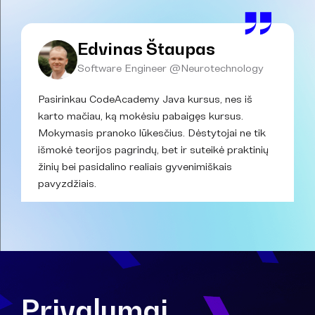
Edvinas Štaupas
Software Engineer @Neurotechnology
Pasirinkau CodeAcademy Java kursus, nes iš
karto mačiau, ką mokėsiu pabaigęs kursus.
Mokymasis pranoko lūkesčius. Dėstytojai ne tik
išmokė teorijos pagrindų, bet ir suteikė praktinių
žinių bei pasidalino realiais gyvenimiškais
pavyzdžiais.
Privalumai