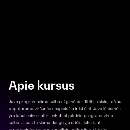
Apie kursus
Java programavimo kalba užgimė dar 1995-aisiais, tačiau
populiarumo viršūnės neapleidžia ir iki šiol. Java iš esmės
yra labai universali ir lanksti objektinio programavimo
kalba. Ji pasitelkiama daugelyje sričių, įskaitant
programinės įrangos, mobiliųjų aplikacijų ir didelės