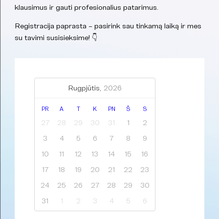
klausimus ir gauti profesionalius patarimus.
Registracija paprasta – pasirink sau tinkamą laiką ir mes
su tavimi susisieksime! 👇
Rugpjūtis,
2026
PR
A
T
K
PN
Š
S
27
28
29
30
31
1
2
3
4
5
6
7
8
9
10
11
12
13
14
15
16
17
18
19
20
21
22
23
24
25
26
27
28
29
30
31
1
2
3
4
5
6