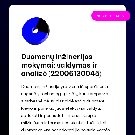
NUO 89€ / MĖN.
Duomenų inžinerijos
mokymai: valdymas ir
analizė (22006130045)
Duomenų inžinerija yra viena iš sparčiausiai
augančių technologijų sričių, kuri tampa vis
svarbesnė dėl nuolat didėjančio duomenų
kiekio ir poreikio juos efektyviai valdyti,
apdoroti ir panaudoti. Įmonės kaupia
milžiniškus informacijos kiekius, tačiau kol
duomenys yra neapdoroti jie nekuria vertės.