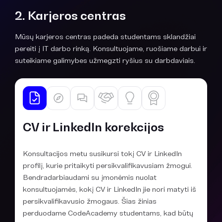
2. Karjeros centras
Mūsų karjeros centras padeda studentams sklandžiai
pereiti į IT darbo rinką. Konsultuojame, ruošiame darbui ir
suteikiame galimybes užmegzti ryšius su darbdaviais.
CV ir LinkedIn korekcijos
Konsultacijos metu susikursi tokį CV ir LinkedIn
profilį, kurie pritaikyti persikvalifikavusiam žmogui.
Bendradarbiaudami su įmonėmis nuolat
konsultuojamės, kokį CV ir LinkedIn jie nori matyti iš
persikvalifikavusio žmogaus. Šias žinias
perduodame CodeAcademy studentams, kad būtų