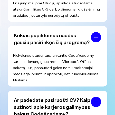
Prisijungimai prie Studijų aplinkos studentams
atsiunčiami likus 5-3 darbo dienoms iki užsiėmimų
pradžios į sutartyje nurodytą el. paštą.
Kokias papildomas naudas
gausiu pasirinkęs šią programą?
Kiekvienas studentas, lankantis CodeAcademy
kursus, dovanų gaus metinį Microsoft Office
paketą, kurį panaudoti galės ne tik mokomajai
medžiagai priimti ir apdoroti, bet ir individualiems
tikslams.
Ar padedate pasiruošti CV? Kaip
sužinoti apie karjeros galimybes
baigus CodeAcademy?