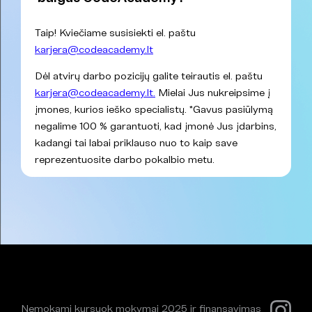
Taip! Kviečiame susisiekti el. paštu
karjera@codeacademy.lt
Dėl atvirų darbo pozicijų galite teirautis el. paštu
karjera@codeacademy.lt.
Mielai Jus nukreipsime į
įmones, kurios ieško specialistų. *Gavus pasiūlymą
negalime 100 % garantuoti, kad įmonė Jus įdarbins,
kadangi tai labai priklauso nuo to kaip save
reprezentuosite darbo pokalbio metu.
Nemokami kursuok mokymai 2025 ir finansavimas