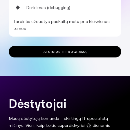
Derinimas (debugging)
Tarpinės užduotys paskaitų metu prie kiekvienos
temos
ATSISIŲSTI PROGRAMĄ
Dėstytojai
Mūsų dėstytojų komanda – skirtingų IT specialistų
mišinys. Vieni, kaip kokie superdidvyriai 🦸, dienomis