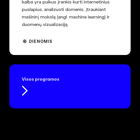
kalba yra puikus įrankis kurti internetinius
puslapius, analizuoti domenis, įtraukiant
mašininį mokslą (angl. machine learning) ir
duomenų vizualizaciją.
DIENOMIS
Visos programos