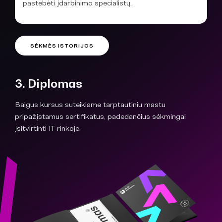
pastebėti įdarbinimo specialistų.
SĖKMĖS ISTORIJOS
3. Diplomas
Baigus kursus suteikiame tarptautiniu mastu
pripažįstamus sertifikatus, padedančius sėkmingai
įsitvirtinti IT rinkoje.