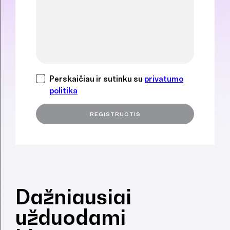
Perskaičiau ir sutinku su
privatumo
politika
Dažniausiai
užduodami