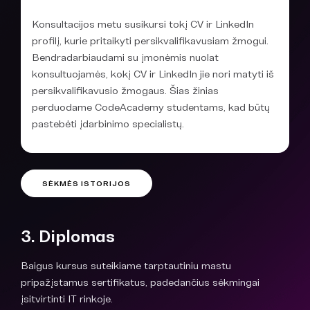
Konsultacijos metu susikursi tokį CV ir LinkedIn
profilį, kurie pritaikyti persikvalifikavusiam žmogui.
Bendradarbiaudami su įmonėmis nuolat
konsultuojamės, kokį CV ir LinkedIn jie nori matyti iš
persikvalifikavusio žmogaus. Šias žinias
perduodame CodeAcademy studentams, kad būtų
pastebėti įdarbinimo specialistų.
SĖKMĖS ISTORIJOS
3. Diplomas
Baigus kursus suteikiame tarptautiniu mastu
pripažįstamus sertifikatus, padedančius sėkmingai
įsitvirtinti IT rinkoje.