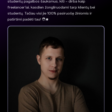
studentų pagalbos šauksmus, kiti – dirba kaip
freelancer’iai, kasdien žongliruodami tarp klientų bei
studentų. Tačiau visi jie 100% pasiruošę žiniomis ir
patirtimi padėti tau! 🧑‍🎓