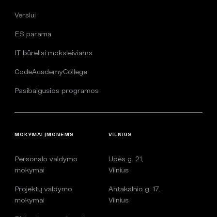
Verslui
ES parama
IT būreliai moksleiviams
CodeAcademyCollege
Pasibaigusios programos
MOKYMAI ĮMONĖMS
VILNIUS
Personalo valdymo
Upės g. 21,
mokymai
Vilnius
Projektų valdymo
Antakalnio g. 17,
mokymai
Vilnius