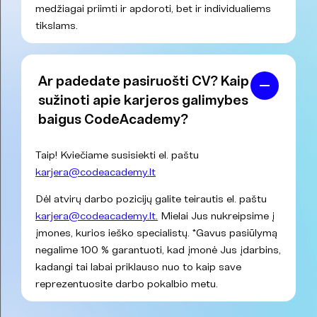
medžiagai priimti ir apdoroti, bet ir individualiems
tikslams.
Ar padedate pasiruošti CV? Kaip
sužinoti apie karjeros galimybes
baigus CodeAcademy?
Taip! Kviečiame susisiekti el. paštu
karjera@codeacademy.lt
Dėl atvirų darbo pozicijų galite teirautis el. paštu
karjera@codeacademy.lt.
Mielai Jus nukreipsime į
įmones, kurios ieško specialistų. *Gavus pasiūlymą
negalime 100 % garantuoti, kad įmonė Jus įdarbins,
kadangi tai labai priklauso nuo to kaip save
reprezentuosite darbo pokalbio metu.