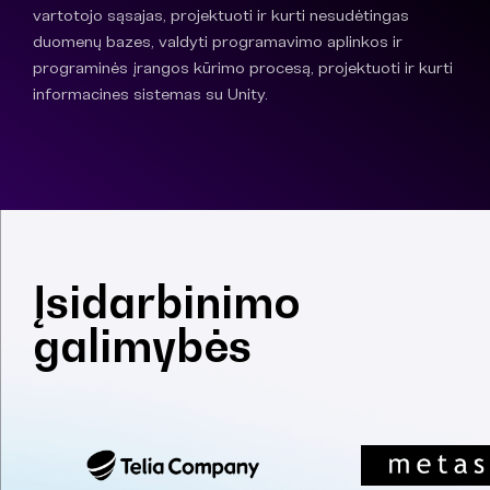
vartotojo sąsajas, projektuoti ir kurti nesudėtingas
duomenų bazes, valdyti programavimo aplinkos ir
programinės įrangos kūrimo procesą, projektuoti ir kurti
informacines sistemas su Unity.
Įsidarbinimo
galimybės