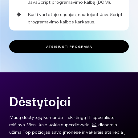
JavaScript programavimo kalbą (DOM).
Kurti vartotojo sąsajas, naudojant JavaScript
programavimo kalbos karkasus.
ATSISIŲSTI PROGRAMĄ
Dėstytojai
Mūsų dėstytojų komanda – skirtingų IT specialistų
mišinys. Vieni, kaip kokie superdidvyriai 🦸, dienomis
užima Top pozicijas savo įmonėse ir vakarais atsiliepia į