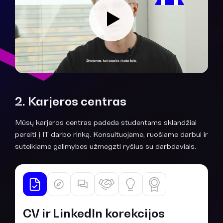
2. Karjeros centras
Mūsų karjeros centras padeda studentams sklandžiai
pereiti į IT darbo rinką. Konsultuojame, ruošiame darbui ir
suteikiame galimybes užmegzti ryšius su darbdaviais.
CV ir LinkedIn korekcijos