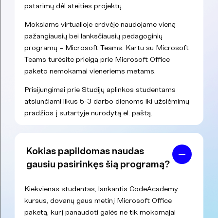
patarimų dėl ateities projektų.
Mokslams virtualioje erdvėje naudojame vieną
pažangiausių bei lanksčiausių pedagoginių
programų – Microsoft Teams. Kartu su Microsoft
Teams turėsite prieigą prie Microsoft Office
paketo nemokamai vieneriems metams.
Prisijungimai prie Studijų aplinkos studentams
atsiunčiami likus 5-3 darbo dienoms iki užsiėmimų
pradžios į sutartyje nurodytą el. paštą.
Kokias papildomas naudas
gausiu pasirinkęs šią programą?
Kiekvienas studentas, lankantis CodeAcademy
kursus, dovanų gaus metinį Microsoft Office
paketą, kurį panaudoti galės ne tik mokomajai