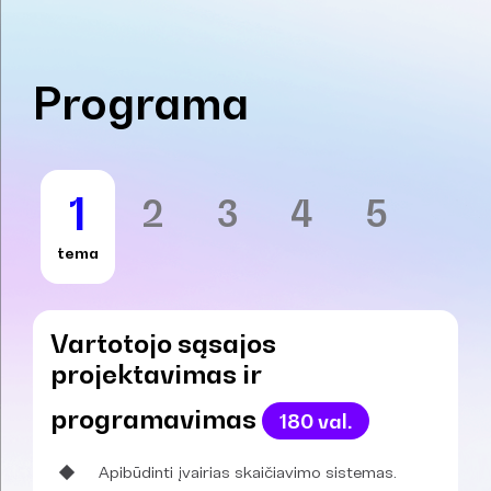
Programa
1
2
3
4
5
tema
Vartotojo sąsajos
projektavimas ir
programavimas
180 val.
Apibūdinti įvairias skaičiavimo sistemas.