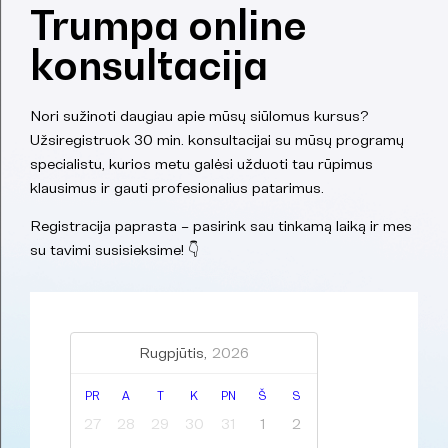
Trumpa online
konsultacija
Nori sužinoti daugiau apie mūsų siūlomus kursus?
Užsiregistruok 30 min. konsultacijai su mūsų programų
specialistu, kurios metu galėsi užduoti tau rūpimus
klausimus ir gauti profesionalius patarimus.
Registracija paprasta – pasirink sau tinkamą laiką ir mes
su tavimi susisieksime! 👇
Rugpjūtis,
2026
PR
A
T
K
PN
Š
S
27
28
29
30
31
1
2