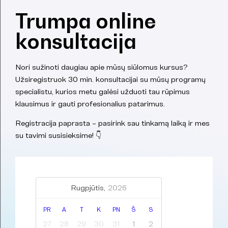
Trumpa online
konsultacija
Nori sužinoti daugiau apie mūsų siūlomus kursus?
Užsiregistruok 30 min. konsultacijai su mūsų programų
specialistu, kurios metu galėsi užduoti tau rūpimus
klausimus ir gauti profesionalius patarimus.
Registracija paprasta – pasirink sau tinkamą laiką ir mes
su tavimi susisieksime! 👇
Rugpjūtis,
2026
PR
A
T
K
PN
Š
S
27
28
29
30
31
1
2