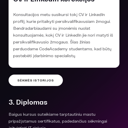
Konsultacijos metu susikursi tokį CV ir LinkedIn
profilį, kurie pritaikyti persikvalifikavusiam žmogui.
Bendradarbiaudami su įmonėmis nuolat
konsultuojamės, kokį CV ir LinkedIn jie nori matyti iš
persikvalifikavusio žmogaus. Šias žinias
perduodame CodeAcademy studentams, kad būtų
pastebėti įdarbinimo specialistų.
SĖKMĖS ISTORIJOS
3. Diplomas
Baigus kursus suteikiame tarptautiniu mastu
pripažįstamus sertifikatus, padedančius sėkmingai
įsitvirtinti IT rinkoje.