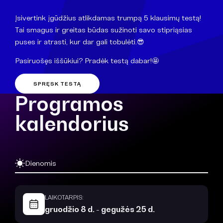
Įsivertink įgūdžius atlikdamas trumpą 5 klausimų testą!
Tai smagus ir greitas būdas sužinoti savo stipriąsias
puses ir atrasti, kur dar gali tobulėti.😎
Pasiruošęs iššūkiui? Pradėk testą dabar!🤩
SPRĘSK TESTĄ
Programos
kalendorius
Dienomis
LAIKOTARPIS:
gruodžio 8 d. - gegužės 25 d.