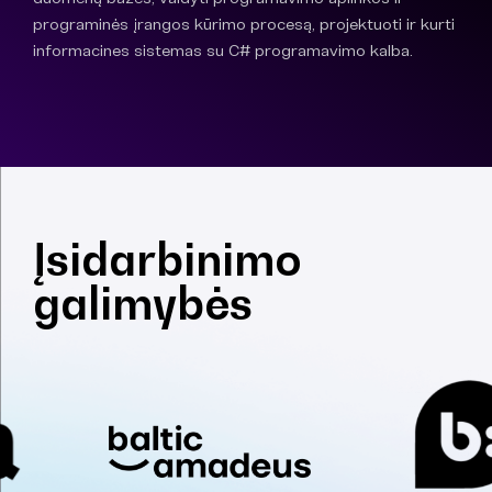
programinės įrangos kūrimo procesą, projektuoti ir kurti
informacines sistemas su C# programavimo kalba.
Įsidarbinimo
galimybės