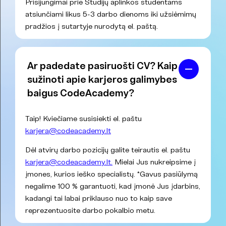
Prisijungimai prie Studijų aplinkos studentams
atsiunčiami likus 5-3 darbo dienoms iki užsiėmimų
pradžios į sutartyje nurodytą el. paštą.
Ar padedate pasiruošti CV? Kaip
sužinoti apie karjeros galimybes
baigus CodeAcademy?
Taip! Kviečiame susisiekti el. paštu
karjera@codeacademy.lt
Dėl atvirų darbo pozicijų galite teirautis el. paštu
karjera@codeacademy.lt.
Mielai Jus nukreipsime į
įmones, kurios ieško specialistų. *Gavus pasiūlymą
negalime 100 % garantuoti, kad įmonė Jus įdarbins,
kadangi tai labai priklauso nuo to kaip save
reprezentuosite darbo pokalbio metu.