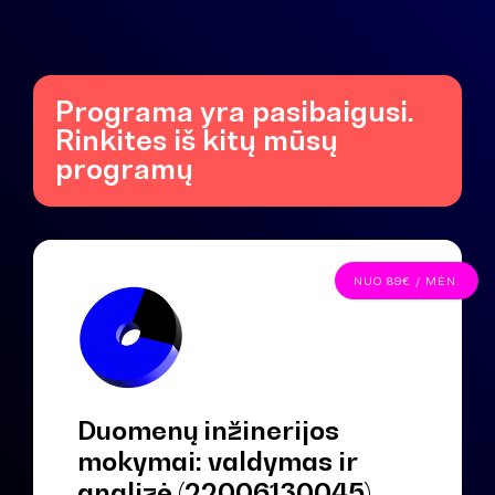
Programa yra pasibaigusi.
Rinkites iš kitų mūsų
programų
NUO 89€ / MĖN.
Duomenų inžinerijos
mokymai: valdymas ir
analizė (22006130045)