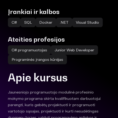
Įrankiai ir kalbos
C#
SQL
Docker
.NET
Visual Studio
Ateities profesijos
C# programuotojas
Junior Web Developer
Programinės įrangos kūrėjas
Apie kursus
Jaunesniojo programuotojo modulinė profesinio
mokymo programa skirta kvalifikuotam darbuotojui
parengti, kuris gebėtų projektuoti ir programuoti
vartotojo sąsajas, projektuoti ir kurti nesudėtingas
duomenų bazes, valdyti programavimo aplinkos ir