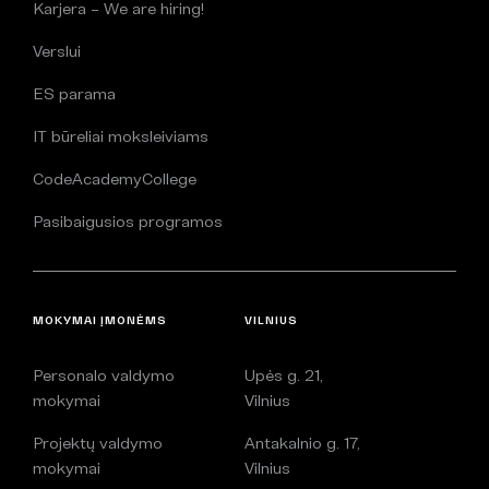
Karjera – We are hiring!
Verslui
ES parama
IT būreliai moksleiviams
CodeAcademyCollege
Pasibaigusios programos
MOKYMAI ĮMONĖMS
VILNIUS
Personalo valdymo
Upės g. 21,
mokymai
Vilnius
Projektų valdymo
Antakalnio g. 17,
mokymai
Vilnius