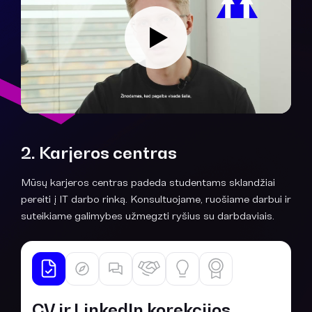
2. Karjeros centras
Mūsų karjeros centras padeda studentams sklandžiai
pereiti į IT darbo rinką. Konsultuojame, ruošiame darbui ir
suteikiame galimybes užmegzti ryšius su darbdaviais.
CV ir LinkedIn korekcijos