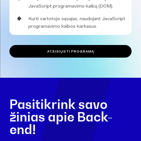
JavaScript programavimo kalbą (DOM).
Kurti vartotojo sąsajas, naudojant JavaScript
programavimo kalbos karkasus.
ATSISIŲSTI PROGRAMĄ
Pasitikrink savo
žinias apie Back-
end!