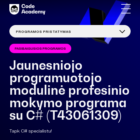
PASIBAIGUSIOS PROGRAMOS
Jaunesniojo
programuotojo
modulinė profesinio
mokymo programa
su C# (T43061309)
Tapk C# specialistu!