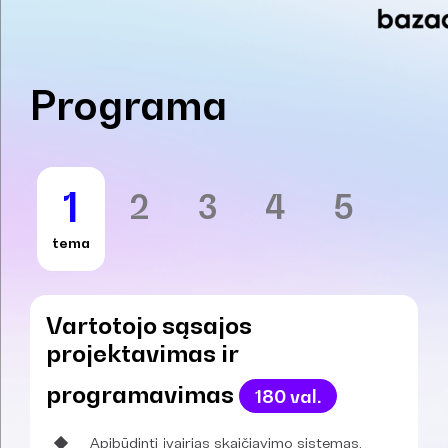
Programa
1
2
3
4
5
tema
Vartotojo sąsajos
projektavimas ir
programavimas
180 val.
Apibūdinti įvairias skaičiavimo sistemas.