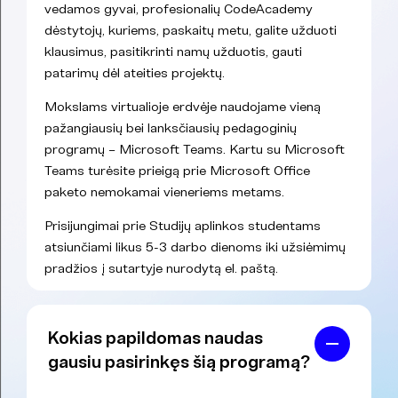
vedamos gyvai, profesionalių CodeAcademy
dėstytojų, kuriems, paskaitų metu, galite užduoti
klausimus, pasitikrinti namų užduotis, gauti
patarimų dėl ateities projektų.
Mokslams virtualioje erdvėje naudojame vieną
pažangiausių bei lanksčiausių pedagoginių
programų – Microsoft Teams. Kartu su Microsoft
Teams turėsite prieigą prie Microsoft Office
paketo nemokamai vieneriems metams.
Prisijungimai prie Studijų aplinkos studentams
atsiunčiami likus 5-3 darbo dienoms iki užsiėmimų
pradžios į sutartyje nurodytą el. paštą.
Kokias papildomas naudas
gausiu pasirinkęs šią programą?