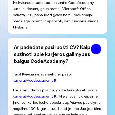
Kiekvienas studentas, lankantis CodeAcademy
kursus, dovanų gaus metinį Microsoft Office
paketą, kurį panaudoti galės ne tik mokomajai
medžiagai priimti ir apdoroti, bet ir individualiems
tikslams.
Ar padedate pasiruošti CV? Kaip
sužinoti apie karjeros galimybes
baigus CodeAcademy?
Taip! Kviečiame susisiekti el. paštu
karjera@codeacademy.lt
Dėl atvirų darbo pozicijų galite teirautis el. paštu
karjera@codeacademy.lt.
Mielai Jus nukreipsime į
įmones, kurios ieško specialistų. *Gavus pasiūlymą
negalime 100 % garantuoti, kad įmonė Jus įdarbins,
kadangi tai labai priklauso nuo to kaip save