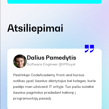
Atsiliepimai
Dalius Pamedytis
Software Engineer @IPRoyal
Pasirinkęs CodeAcademy front-end kursus
sutikau ypač šaunius dėstytojus bei kolegas, kurie
padėjo man užsivesti IT srityje. Tuo pačiu suteikė
šaunius pagrindus pradedant kelionę į
programuotojų pasaulį.