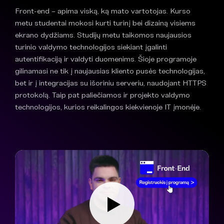
Front-end – apima viską, ką mato vartotojas. Kurso
metu studentai mokosi kurti turinį bei dizainą visiems
ekrano dydžiams. Studijų metu taikomos naujausios
turinio valdymo technologijos siekiant įgalinti
autentifikaciją ir valdyti duomenims. Šioje programoje
gilinamasi ne tik į naujausias kliento pusės technologijas,
bet ir į integracijas su išoriniu serveriu, naudojant HTTPS
protokolą. Taip pat paliečiamos ir projekto valdymo
technologijos, kurios reikalingos kiekvienoje IT įmonėje.