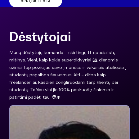
SPRĘSK TESTĄ
Dėstytojai
Mūsų dėstytojų komanda – skirtingų IT specialistų
mišinys. Vieni, kaip kokie superdidvyriai 🦸, dienomis
užima Top pozicijas savo įmonėse ir vakarais atsiliepia į
studentų pagalbos šauksmus, kiti – dirba kaip
freelancer’iai, kasdien žongliruodami tarp klientų bei
studentų. Tačiau visi jie 100% pasiruošę žiniomis ir
patirtimi padėti tau! 🧑‍🎓