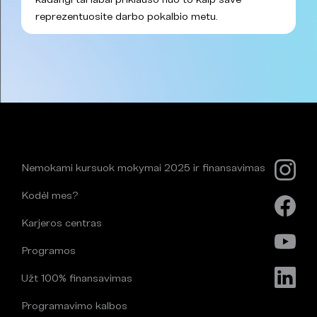
reprezentuosite darbo pokalbio metu.
Nemokami kursuok mokymai 2025 ir finansavimas
Kodėl mes?
Karjeros centras
Programos
Užt 100% finansavimas
Programavimo kalbos