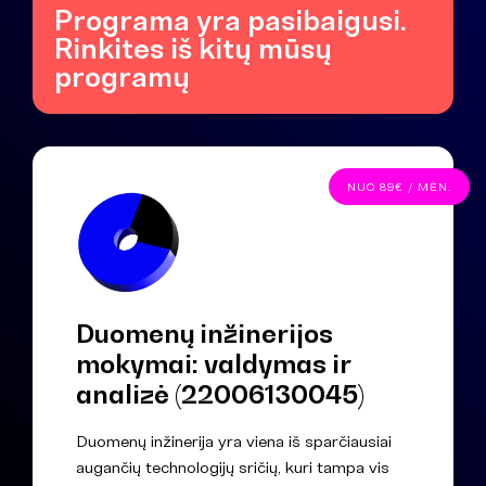
Programa yra pasibaigusi.
Rinkites iš kitų mūsų
programų
NUO 89€ / MĖN.
Duomenų inžinerijos
mokymai: valdymas ir
analizė (22006130045)
Duomenų inžinerija yra viena iš sparčiausiai
augančių technologijų sričių, kuri tampa vis