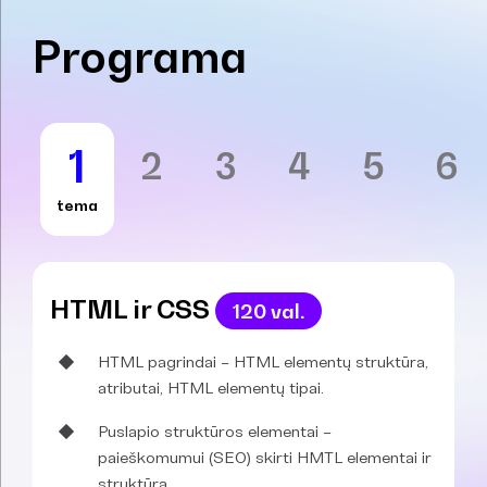
Programa
1
2
3
4
5
6
tema
HTML ir CSS
120 val.
HTML pagrindai – HTML elementų struktūra,
atributai, HTML elementų tipai.
Puslapio struktūros elementai –
paieškomumui (SEO) skirti HMTL elementai ir
struktūra.