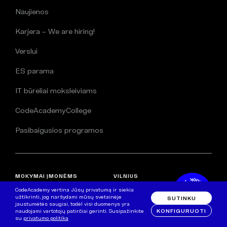
Naujienos
Karjera – We are hiring!
Verslui
ES parama
IT būreliai moksleiviams
CodeAcademyCollege
Pasibaigusios programos
MOKYMAI ĮMONĖMS
VILNIUS
CodeAcademy vertina Jūsų privatumą ir siekia
užtikrinti, jog naršydami mūsų svetainėje
SUTINKU
Personalo valdymo
Upės g. 21,
jaustumėtės saugiai, todėl visi duomenys yra
KONFIGURUOTI
naudojami vartotojų patirčiai gerinti. Susipažinkite
mokymai
Vilnius
su
privatumo politika