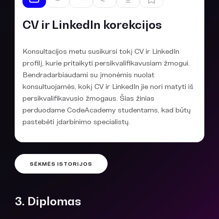
CV ir LinkedIn korekcijos
Konsultacijos metu susikursi tokį CV ir LinkedIn
profilį, kurie pritaikyti persikvalifikavusiam žmogui.
Bendradarbiaudami su įmonėmis nuolat
konsultuojamės, kokį CV ir LinkedIn jie nori matyti iš
persikvalifikavusio žmogaus. Šias žinias
perduodame CodeAcademy studentams, kad būtų
pastebėti įdarbinimo specialistų.
SĖKMĖS ISTORIJOS
3. Diplomas