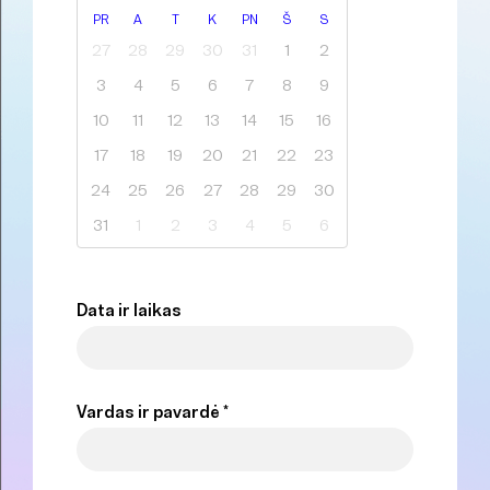
PR
A
T
K
PN
Š
S
27
28
29
30
31
1
2
3
4
5
6
7
8
9
10
11
12
13
14
15
16
17
18
19
20
21
22
23
24
25
26
27
28
29
30
31
1
2
3
4
5
6
Data ir laikas
Vardas ir pavardė *