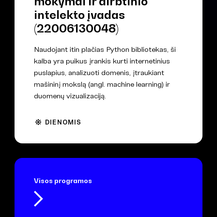
mokymai ir dirbtinio
intelekto įvadas
(22006130048)
Naudojant itin plačias Python bibliotekas, ši
kalba yra puikus įrankis kurti internetinius
puslapius, analizuoti domenis, įtraukiant
mašininį mokslą (angl. machine learning) ir
duomenų vizualizaciją.
DIENOMIS
Visos programos