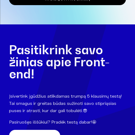
Pasitikrink savo
žinias apie Front-
end!
Įsivertink įgūdžius atlikdamas trumpą 5 klausimų testą!
Tai smagus ir greitas būdas sužinoti savo stipriąsias
puses ir atrasti, kur dar gali tobulėti.😎
Pasiruošęs iššūkiui? Pradėk testą dabar!🤩