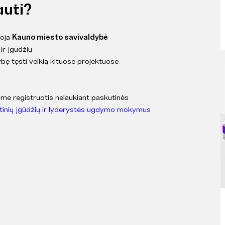
auti?
uoja
Kauno miesto savivaldybė
ir įgūdžių
bę tęsti veiklą kituose projektuose
iame registruotis nelaukiant paskutinės
aktinių įgūdžių ir lyderystės ugdymo mokymus