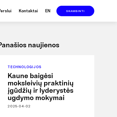
Verslui
Kontaktai
EN
SKAMBINTI
Panašios naujienos
TECHNOLOGIJOS
Kaune baigėsi
moksleivių praktinių
įgūdžių ir lyderystės
ugdymo mokymai
2025-04-02