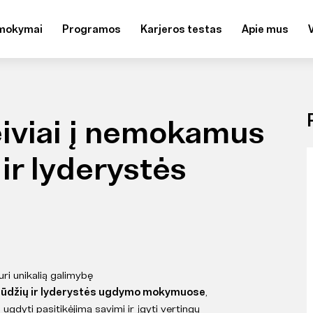
mokymai
Programos
Karjeros testas
Apie mus
iviai į nemokamus
 ir lyderystės
ri unikalią galimybę
gūdžių ir lyderystės ugdymo mokymuose
,
 ugdyti pasitikėjimą savimi ir įgyti vertingų