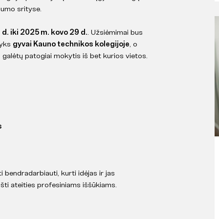
gumo srityse.
d. iki 2025 m. kovo 29 d.
. Užsiėmimai bus
vyks
gyvai Kauno technikos kolegijoje
, o
i galėtų patogiai mokytis iš bet kurios vietos.
s
 bendradarbiauti, kurti idėjas ir jas
šti ateities profesiniams iššūkiams.