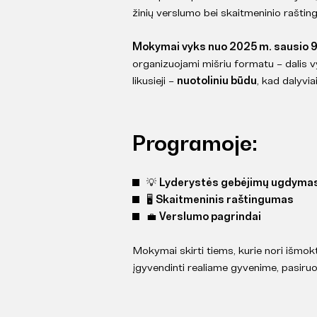
žinių verslumo bei skaitmeninio raštin
Mokymai vyks nuo 2025 m. sausio 9 
organizuojami mišriu formatu – dalis 
likusieji –
nuotoliniu būdu
, kad dalyvia
Programoje:
💡
Lyderystės gebėjimų ugdyma
🖥️
Skaitmeninis raštingumas
💼
Verslumo pagrindai
Mokymai skirti tiems, kurie nori išmokti
įgyvendinti realiame gyvenime, pasiruo