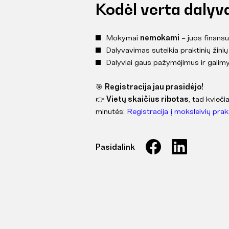
Kodėl verta dalyv
Mokymai
nemokami
– juos finans
Dalyvavimas suteikia praktinių žinių 
Dalyviai gaus pažymėjimus ir galimy
🎯
Registracija jau prasidėjo!
👉
Vietų skaičius ribotas
, tad kvieč
minutės:
Registracija į moksleivių pr
Pasidalink