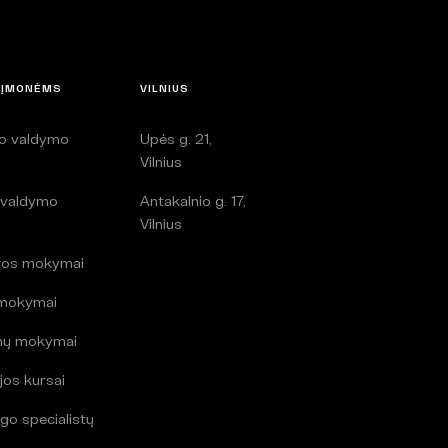
 ĮMONĖMS
VILNIUS
lo valdymo
Upės g. 21,
i
Vilnius
 valdymo
Antakalnio g. 17,
i
Vilnius
ros mokymai
 mokymai
mų mokymai
jos kursai
go specialistų
i