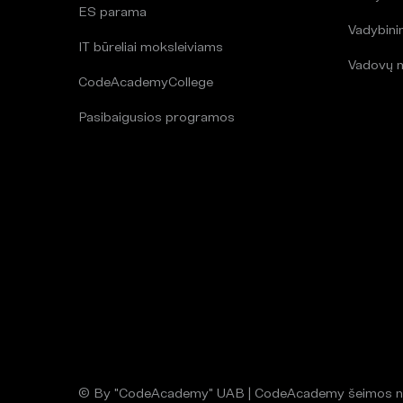
ES parama
Vadybin
IT būreliai moksleiviams
Vadovų 
CodeAcademyCollege
Pasibaigusios programos
© By "CodeAcademy" UAB | CodeAcademy šeimos n