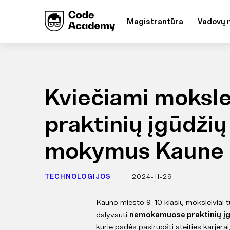
Magistrantūra
Vadovų 
Kviečiami moksle
praktinių įgūdžių
mokymus Kaune
TECHNOLOGIJOS
2024-11-29
Kauno miesto 9–10 klasių moksleiviai tu
dalyvauti
nemokamuose praktinių į
kurie padės pasiruošti ateities karjerai,