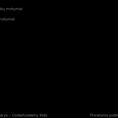
inkų mokymai
mokymai
arys – CodeAcademy Kids
Privatumo polit