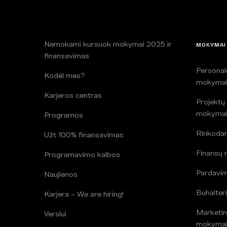
Nemokami kursuok mokymai 2025 ir
MOKYMAI
finansavimas
Persona
Kodėl mes?
mokyma
Karjeros centras
Projektų
mokyma
Programos
Rinkoda
Užt 100% finansavimas
Finansų
Programavimo kalbos
Pardavi
Naujienos
Buhalteri
Karjera – We are hiring!
Marketin
Verslui
mokyma