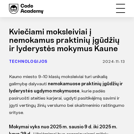
Kviečiami moksleiviai į
nemokamus praktinių įgūdžių
ir lyderystės mokymus Kaune
TECHNOLOGIJOS
2024-11-13
Kauno miesto 9–10 klasių moksleiviai turi unikalią
galimybę dalyvauti
nemokamuose praktinių įgūdžių ir
lyderystės ugdymo mokymuose
, kurie padės
pasiruošti ateities karjerai, ugdyti pasitikėjimą savimi ir
įgyti vertingų žinių verslumo bei skaitmeninio raštingumo
srityse.
Mokymai vyks nuo 2025 m. sausio 9 d. iki 2025 m.
kovo 29 d.
. Užsiėmimai bus organizuojami mišriu