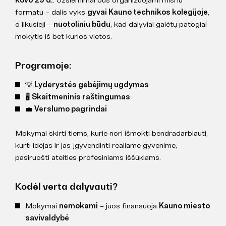
formatu – dalis vyks
gyvai Kauno technikos kolegijoje
,
o likusieji –
nuotoliniu būdu
, kad dalyviai galėtų patogiai
mokytis iš bet kurios vietos.
Programoje:
💡
Lyderystės gebėjimų ugdymas
🖥️
Skaitmeninis raštingumas
💼
Verslumo pagrindai
Mokymai skirti tiems, kurie nori išmokti bendradarbiauti,
kurti idėjas ir jas įgyvendinti realiame gyvenime,
pasiruošti ateities profesiniams iššūkiams.
Kodėl verta dalyvauti?
Mokymai
nemokami
– juos finansuoja
Kauno miesto
savivaldybė