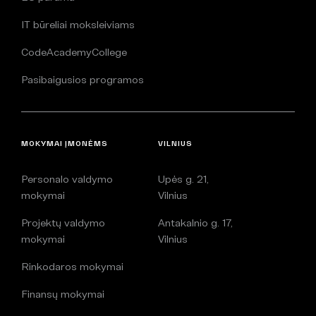
IT būreliai moksleiviams
CodeAcademyCollege
Pasibaigusios programos
MOKYMAI ĮMONĖMS
VILNIUS
Personalo valdymo
Upės g. 21,
mokymai
Vilnius
Projektų valdymo
Antakalnio g. 17,
mokymai
Vilnius
Rinkodaros mokymai
Finansų mokymai